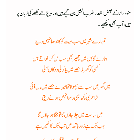
منور رانا کے بعض اشعار ضرب المثل بن گیے ہیں اور ہر پڑھے لکھے کی زبان پر
ہیں، آپ بھی دیکھیے۔
تمہارے شہر میں سب میت کو کاندھا نہیں دیتے
ہمارے گاؤں میں چھپر بھی سب مل کر اٹھاتے ہیں
کسی کو گھر ملا حصے میں یا کوئی دوکاں آئی
میں گھر میں سب سے چھوٹا تھا میرے حصے میں ماں آئی
شاعری کچھ بھی رسوا نہیں ہونے دیتی
میں سیاست میں چلا جاؤں گا تو ننگا ہوجاؤں گا
جب تک ہے ڈور ہاتھ میں تب تک کا کھیل ہے