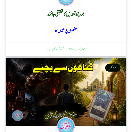
جرح و تعدیل کا تحقیقی جائزہ
مضمون پڑھیں »
جولائی 12, 2026
کوئی تبصرہ نہیں ہے۔
نقد ونظر