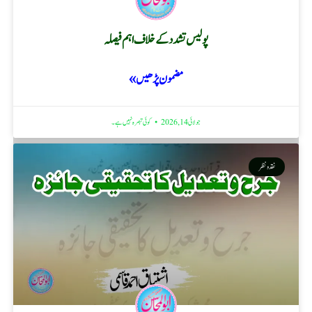
پولیس تشدد کے خلاف اہم فیصلہ
مضمون پڑھیں »
جولائی 14, 2026
کوئی تبصرہ نہیں ہے۔
نقد ونظر