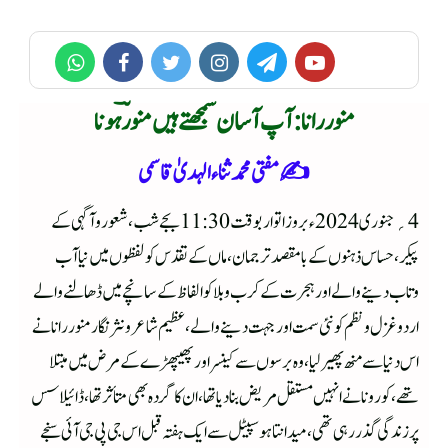
منور رانا: آپ آسان سمجھتے ہیں منور ؔہونا
✍️مفتی محمد ثناء الہدیٰ قاسمی
4؍ جنوری 2024ء بروز اتوار بوقت 11:30بجے شب ، شعور وآگہی کے
پیکر، حساس ذہنوں کے با مقصد ترجمان ،ماں کے تقدس کو لفظوں میں نیا آب
وتاب دینے والے اور ہجرت کے کرب وبلا کو الفاظ کے سانچے میں ڈھالنے والے
اردو غزل ونظم کو نئی سمت اور جہت دینے والے ، عظیم شاعر ونثر نگار منور رانا نے
اس دنیا سے منھ پھیر لیا ، وہ برسوں سے کینسر اور پھیپھڑے کے مرض میں مبتلا
تھے، کورونانے انہیں مستقل مریض بنا دیا تھا، ان کا گردہ بھی متأثر تھا ، ڈائیلاسس
پر زندگی گذر رہی تھی ،میدانتا ہوسپیٹل سے ایک ہفتہ قبل اس جی پی جی آئی سنجے