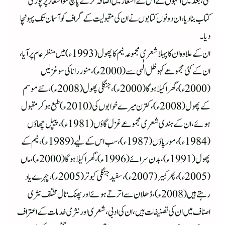
گئی، بعد میں انہوں نے اس کے اشعار میں اضافہ کرکے پانچ سو اشعار پر پوری
کتاب بنا دیا، ان دونوں کتابوں نے ان کی مقبولیت کے گراف کو آسمان تک پہونچا
دیا۔
ان کے علاوہ ان کا پہلا شعری مجموعہ نیم کا پھول(1993ء) میں منظر عام پر آیا،
ان کے کئی مجموعے کہوظل الٰہی سے (2000ء)، منور رانا کی سو غزلیں
(2000ء)، گھراکیلا ہوگا(2000ء)، جنگلی پھول (2008ء) ، نئے موسم
کے پھول (2008ء) ، کترن میرے خوابوں کی (2010ء) طبع ہو کر مقبول
ہوئے ، ان کے ہندی شعری مجموعے غزل گاؤں (1981ء) ، پیپل چھاؤں
(1984ء) ، مورپاؤں (1987ء)، سب اس کے لیے (1989ء) ، نیم کے
پھول (1991ء)، بدن سرائے (1996ء) ، گھر اکیلا ہوگا (2000ء) ، ماں
(2005ء) ، پھر کبیر (2007ء)، سفید جنگلی کبوتر( 2005ء)، چہرے یاد
رہتے ہیں (2008ء)، ڈھلان سے اترتے ہوئے اور پھنک تال مختلف نثری
اصناف میں ان کی تصنیفات ہیں، ان کی ادبی، شعری اور نثری خدمات کے اعتراف