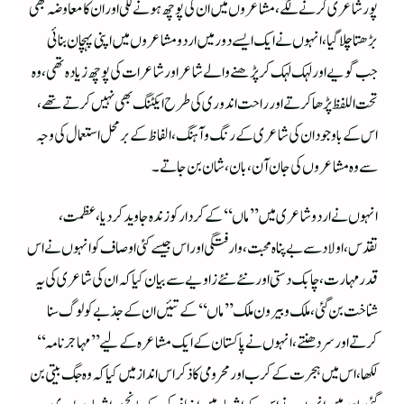
پور شاعری کرنے لگے، مشاعروں میں ان کی پوچھ ہونے لگی اور ان کا معاوضہ بھی
بڑھتا چلا گیا، انہوں نے ایک ایسے دور میں اردو مشاعروں میں اپنی پہچان بنا ئی
جب گویے اور لہک لہک کر پڑھنے والے شاعر اور شاعرات کی پوچھ زیادہ تھی ، وہ
تحت اللفظ پڑھا کرتے اور راحت اندوری کی طرح ایکٹنگ بھی نہیں کرتے تھے،
اس کے باوجود ان کی شاعری کے رنگ وآہنگ ،الفاظ کے بر محل استعمال کی وجہ
سے وہ مشاعروں کی جان آن، بان ، شان بن جاتے۔
انہوں نے اردو شاعری میں ’’ماں‘‘ کے کردار کو زندہ جاوید کر دیا، عظمت ،
تقدس، اولاد سے بے پناہ محبت ، وارفتگی اور اس جیسے کئی اوصاف کو انہوں نے اس
قدر مہارت ، چابک دستی اور نئے نئے زاویے سے بیان کیا کہ ان کی شاعری کی یہ
شناخت بن گئی ، ملک وبیرون ملک ’’ماں‘‘ کے تئیں ان کے جذبے کو لوگ سنا
کرتے اور سر دھنتے،انہوں نے پاکستان کے ایک مشاعرہ کے لیے ’’مہاجر نامہ‘‘
لکھا، اس میں ہجرت کے کرب اور محرومی کا ذکر اس انداز میں کیا کہ وہ جگ بیتی بن