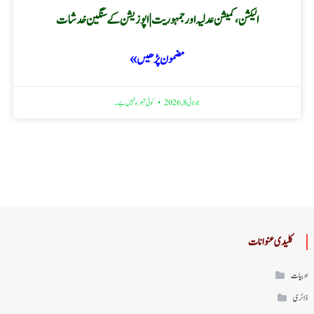
الیکشن، کمیشن عدلیہ اور جمہوریت | اپوزیشن کے سنگین خدشات
مضمون پڑھیں »
جولائی 8, 2026
کوئی تبصرہ نہیں ہے۔
کلیدی عنوانات
ادبیات
ڈائری