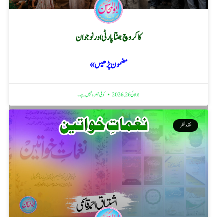
کاکروچ جنتا پارٹی اور نوجوان
مضمون پڑھیں »
جولائی 26, 2026
کوئی تبصرہ نہیں ہے۔
نقد ونظر