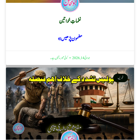
نغماتِ خواتین
مضمون پڑھیں »
جولائی 14, 2026
کوئی تبصرہ نہیں ہے۔
خبریں