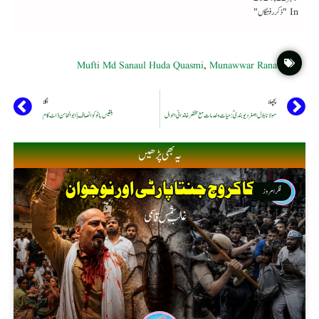
In "ذکر رفتگاں"
Mufti Md Sanaul Huda Quasmi
,
Munawwar Rana
پچھلا
اگلا
مولانا بلال اصغر دیوبندیؒ: حیات و خدمات مع مختصر خاندانی احوال
بلقیس بانو کو انصاف | ابوالمحاسن ڈاٹ کام
یہ بھی پڑھیں
فکر امروز