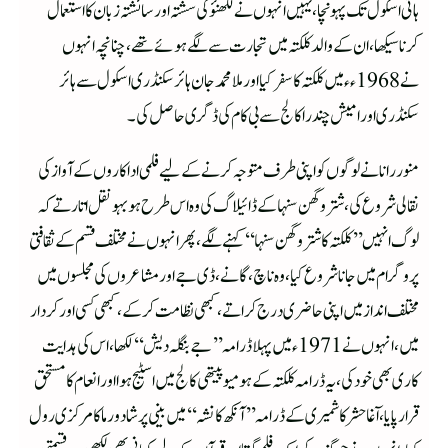
ہائی اسکول تک پہونچا ، یہیں انہوں نے لکھنؤ کی سشتہ اور سائشتہ زبان کا استعمال
کرنا سیکھا، ان کے والد کلکتہ میں تجارت سے لگے ہوئے تھے، چنانچہ انہوں
نے 1968ءء میں کلکتہ کا سفر کیا اور ملا محمد جان ہائر سکنڈری اسکول سے ہائر
سکنڈری اور امیش چندرا کالج سے بی کام کی ڈگری حاصل کی۔
منور رانا نے لوگوں کو اپنی طرف متوجہ کرنے کے لیے فلمی اداکاروں کے آواز کی
نقالی شروع کی، شتروگھن سنہا کے ڈائیلاگ کی وہ اس طرح ہو بہو نقل اتارتے کہ
لوگ انہیں ’’کلکتہ کا شتروگھن سنہا‘‘ کہنے لگے ، پھر انہوں نے مختلف قسم کے ثقافتی
پروگرام میں جانا شروع کیا، وہ ناچ ، گانے، ڈی جے اور مشاعروں کی مجلسوں میں
مختلف انداز میں اپنی حاضری درج کراتے ، کبھی نظامت کرکے، کبھی کسی اور کردار
میں، انہوں نے 1971ء میں پہلا ڈرامہ ’’جے بنگلہ دیش‘‘ لکھا، اس کی ہدایت
کاری بھی خود کی، یہ ڈرامہ کلکتہ کے ہومیوپیتھی کالج میں اسٹیج ہوا اور انعام کا مستحق
قرار پایا،ا ٓغا حشر کاشمیری کے ڈرامہ ’’آنکھ کا نشہ‘‘ میں بینی پرشاد ورما کا مرکزی رول