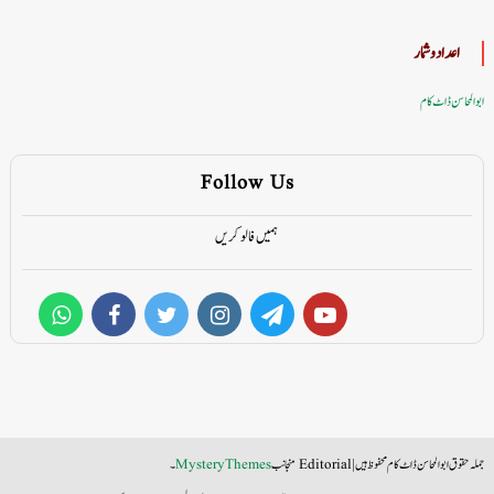
اعداد وشمار
ابوالمحاسن ڈاٹ کام
Follow Us
ہمیں فالو کریں
جملہ حقوق ابوالمحاسن ڈاٹ کام محفوظ ہیں
|
Editorial منجانب
MysteryThemes
۔