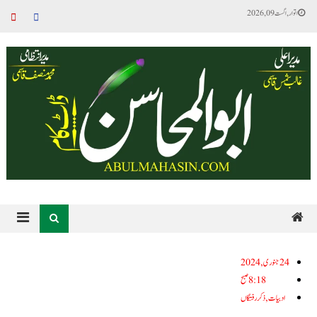
اتوار, اگست 09, 2026
24جنوری, 2024
8:18 صبح
ادبیات
,
ذکر رفتگاں