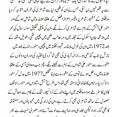
کیا، انہوں نے جوگندر کی ایک فلم گیتا اور قرآن کے لیے کہانی بھی لکھی، بد قسمتی
سے یہ فلم نہیں بن سکی، جس نے ان کو فلمی دنیا سے شاعری کی طرف متوجہ کر دیا
وہ کلکتہ کے مشہور شاعر پروفیسر اعزاز افضل کے حلقۂ تلامذہ میں شامل ہو گئے اور
منور علی آتش کے نام سے شاعری کرنے لگے ، ان کی پہلی تخلیق سولہ سال کی عمر
میں ملا محمدجان اسکول کے مجلہ میں دور طالب علمی میں چھپی تھی ، طویل وقفہ کے
بعد 1972ء میں ان کی غزل ماہنامہ شہود کلکتہ میں چھپی، منور رانا نے بعد میں
نازش پرتاب گڈھی اور راز الٰہ آبادی کی بھی شاگردی اختیار کی اور ان دونوں کے
مشورے سے منور علی شاداں کے نام سے لکھنے لگے، پھر جب وہ والی آسی کے حلقۂ
تلامذہ میں داخل ہوئے تو ان کے مشورہ سے اپنا تخلص 1977ء میں بدل کر منور
رانا کر دیا، رانا ان کا خاندانی لاحقہ بھی تھا، اس طرح آتش ، شاداں اور منور رانا تک
کا ان کا سفر طے ہوا، وہ کلکتہ میں اپنے والد کے ٹرانسپورٹنگ کے کام سے معاش کے
حصول کے ساتھ شاعر ی بھی کرتے رہے ، ان کی زندگی میں محبوباؤں اورمعشوقہ
کا بھی گذر ہوا، لیکن جلد ہی وہ رومانیت سے لوٹ آئے اور عصری حسیت سے بھر