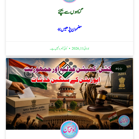
گناہوں سے بچئے
مضمون پڑھیں »
جولائی 11, 2026
کوئی تبصرہ نہیں ہے۔
سیاسیات