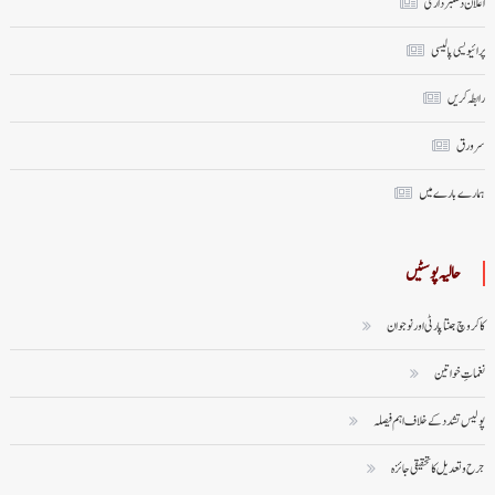
اعلان دستبرداری
پرائیویسی پالیسی
رابطہ کریں
سر ورق
ہمارے بارے میں
حالیہ پوسٹیں
کاکروچ جنتا پارٹی اور نوجوان
نغماتِ خواتین
پولیس تشدد کے خلاف اہم فیصلہ
جرح و تعدیل کا تحقیقی جائزہ