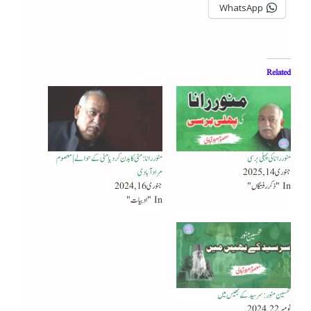
WhatsApp
Related
منور رانا کی پہلی برسی
منوررانا: مٹی کا بدن کردیا مٹی کے حوالے | معصوم
جنوری 14, 2025
مرادآبادی
In "ذکر رفتگاں"
جنوری 16, 2024
In "ادبیات"
تحسین منور : سرسید کے بھیس میں
نومبر 22, 2024