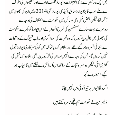
میں ایک درجن سے زائد اعزازات وایوارڈ مختلف ادارے اور تنظیموں کی طرف
سے ملے، ادب کا بڑا ایوارڈ ساہتیہ اکیڈمی ایوارڈ بھی 2014ء میں ان کی جھولی میں
آگرا تھا، لیکن بعض ملکی وملی مسائل میں حکومت سے اختلاف کی وجہ سے
دوسرے بہت سارے مصنفین کی طرح انہوں نے اس ایوارڈ کو پھر سے حکومت
کی جھولی میں ڈال دیا، کیوں کہ وہ نفرت کی سودا گری اور ماب لنچنگ کے واقعات
سے انتہائی افسردہ ہو گیے تھے اور اعلان کر دیاتھا کہ میں کوئی سرکاری ایوارڈ قبول
نہیں کروں گا، جس کی وجہ سے انہیں اور ان کی لڑکیوں پر بھی ابتلاء وآزمائش کی
گھڑی آئی، لیکن وہ صبر وثبات کے ساتھ اس آزمائش سے نکلنے میں کامیاب ہو
گیے، انہوں نے کہا
اگر دنگائیوں پر تیرا کوئی بس نہیں چلتا
تو پھر سن لے حکومت ہم تجھے نامرد کہتے ہیں