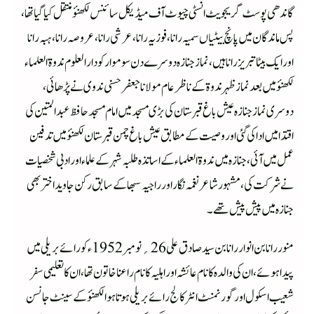
گاندھی پوسٹ گریجویٹ انسٹی چیوٹ آف میڈیکل سائنس لکھنؤ منتقل کیا گیا تھا،
پس ماندگان میں پانچ بیٹیاں سمیہ رانا، فوزیہ رانا ، عرشی رانا، عروصہ رانا ، ہبہ رانا
اور ایک بیٹا تبریز رانا ہیں،نماز جنازہ دوسرے دن سوموارکو دار العلوم ندوۃ العلماء
لکھنؤمیں بعد نماز ظہر ندوۃ کے ناظر عام مولانا جعفر حسنی ندوی نے پڑھائی،
دوسری نماز جنازہ عیش باغ قبرستان کی بڑی مسجد میں امام مسجد حافظ عبد المتین کی
اقتدا میں ادا کی گئی اور وصیت کے مطابق عیش باغ چمن قبرستان لکھنؤ میں تدفین
عمل میں آئی، جنازہ میں ندوۃ العلماء کے اساتذہ طلبہ شہر کے علماء اور ادبی شخصیات
نے شرکت کی، مشہور شاعر نغمہ نگار اور راجیہ سبھا کے سابق رکن جاوید اختر بھی
جنازہ میں پیش پیش تھے۔
منور رانا بن انوار رانا بن سید صادق علی 26؍ نومبر 1952ء کو رائے بریلی میں
پیدا ہوئے، ان کی والدہ کا نام عائشہ اور اہلیہ کا نام راعنا خاتون تھا، ان کا تعلیمی سفر
شعیب اسکول اور گورنمنٹ انٹر کالج رائے بریلی ہوتا ہوا لکھنؤکے سینٹ جانسن