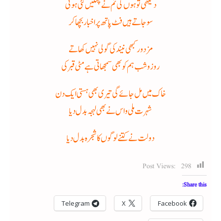
دیکھی تو ہوں گی تم نے پتنگیں کٹی ہوئی
سوجاتے ہیں فٹ پاتھ پر اخبار بچھا کر
مزدور کبھی نیند کی گولی نہیں کھاتے
روز وشب ہم کو بھی سمجھاتی ہے مٹی قبر کی
خاک میں مل جائے گی تیری بھی ہستی ایک دن
شہرت ملی و اس نے بھی لہجہ بدل دیا
دولت نے کتنے لوگوں کا شجرہ بدل دیا
Post Views:
298
Share this:
Telegram
X
Facebook