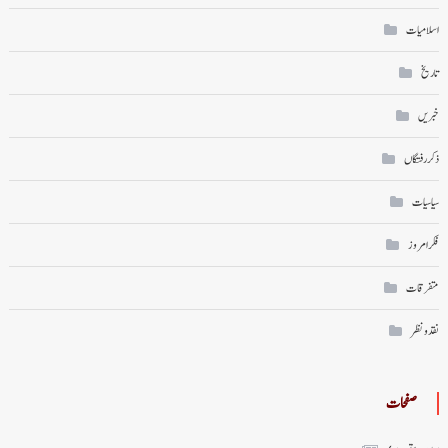
اسلامیات
تاریخ
خبریں
ذکر رفتگاں
سیاسیات
فکر امروز
متفرقات
نقد ونظر
صفحات