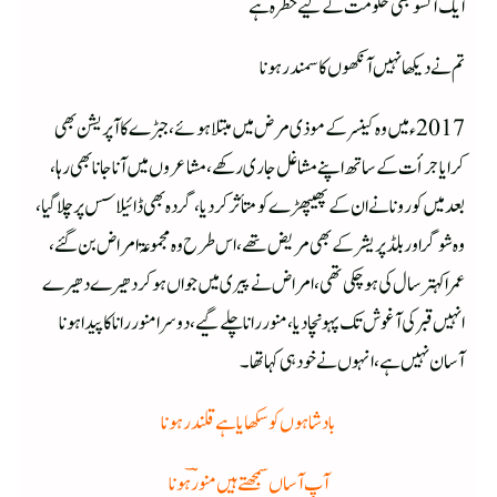
ایک آنسو بھی حکومت کے لیے خطرہ ہے
تم نے دیکھا نہیں آنکھوں کا سمندر ہونا
2017ء میں وہ کینسر کے موذی مرض میں مبتلا ہوئے ،جبڑے کا آپریشن بھی
کرایا جرأت کے ساتھ اپنے مشاغل جاری رکھے، مشاعروں میں آنا جانا بھی رہا،
بعد میں کورونا نے ان کے پھیپھڑے کو متأثر کر دیا، گردہ بھی ڈائیلاسس پر چلا گیا،
وہ شوگر اور بلڈ پریشر کے بھی مریض تھے،اس طرح وہ مجموعۃ امراض بن گئے،
عمرا کہتر سال کی ہو چکی تھی، امراض نے پیری میں جواں ہوکر دھیرے دھیرے
انہیں قبر کی آغوش تک پہونچا دیا، منور رانا چلے گیے ، دوسرا منور رانا کا پیدا ہونا
آسان نہیں ہے، انہوں نے خود ہی کہا تھا۔
بادشاہوں کو سکھایا ہے قلندر ہونا
آپ آساں سمجھتے ہیں منورؔ ہونا