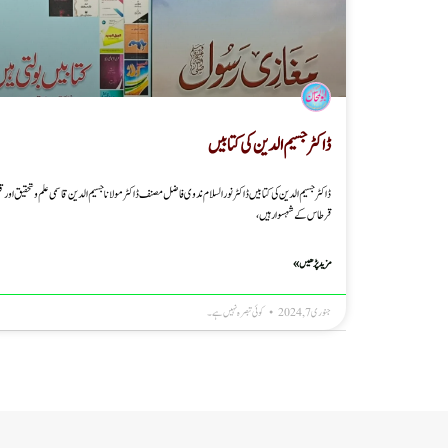
ڈاکٹر جسیم الدین کی کتابیں
ڈاکٹر جسیم الدین کی کتابیں ڈاکٹر نورالسلام ندوی فاضل مصنف ڈاکٹر مولانا جسیم الدین قاسمی علم و تحقیق اور قل
قرطاس کے شہسوار ہیں،
مزید پڑھیں »
جنوری 7, 2024
کوئی تبصرہ نہیں ہے۔