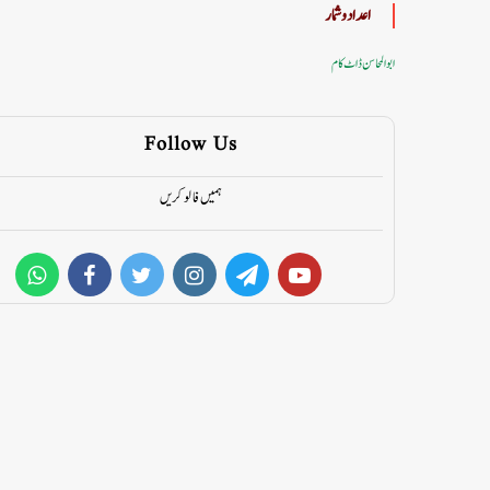
اعداد وشمار
ابوالمحاسن ڈاٹ کام
Follow Us
ہمیں فالو کریں