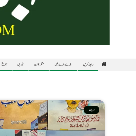
رابطہ کریں
ہمارے بارے میں
متفرقات
خبریں
تاریخ
ادبیات