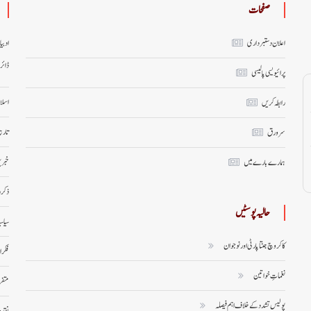
صفحات
اعلان دستبرداری
ادبی
ڈائر
پرائیویسی پالیسی
اسلا
رابطہ کریں
تاری
سر ورق
خبری
ہمارے بارے میں
ذکر 
حالیہ پوسٹیں
سیاس
کاکروچ جنتا پارٹی اور نوجوان
فکر 
نغماتِ خواتین
متف
پولیس تشدد کے خلاف اہم فیصلہ