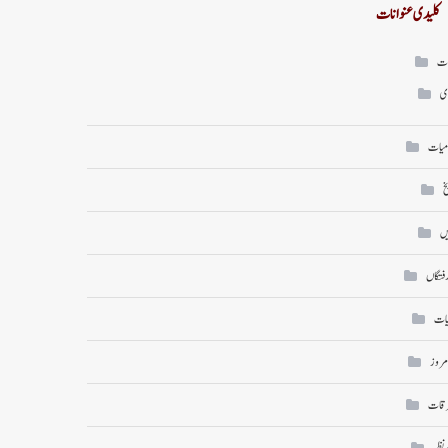
کلیدی عنوانات
ات
ی
میات
خ
ں
رفتگاں
یات
امروز
رقات