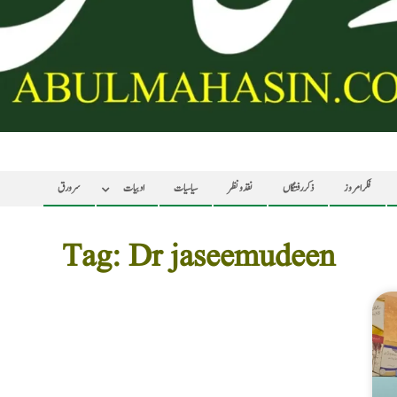
فکر امروز
ذکر رفتگاں
نقد ونظر
سیاسیات
ادبیات
سرورق
Tag: Dr jaseemudeen