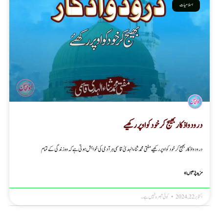
اسلامیات
درود و اذکار بھیج کر خود کو اوپر رکھیے
درود و اذکار بھیج کر خود کو اوپر رکھیے مفتی محمد ثناء الہدیٰ قاسمی ہر آدمی کی خواہش ہوتی ہے کہ وہ زندگی کے تمام
مزید پڑھیں »
اکتوبر 22, 2024
کوئی تبصرہ نہیں ہے۔