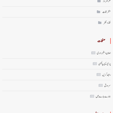
فکر امروز
متفرقات
نقد ونظر
صفحات
اعلان دستبرداری
پرائیویسی پالیسی
رابطہ کریں
سر ورق
ہمارے بارے میں