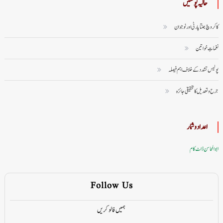
حالیہ پوسٹیں
کاکروچ جنتا پارٹی اور نوجوان
نغماتِ خواتین
پولیس تشدد کے خلاف اہم فیصلہ
جرح و تعدیل کا تحقیقی جائزہ
اعداد وشمار
ابوالمحاسن ڈاٹ کام
Follow Us
ہمیں فالو کریں