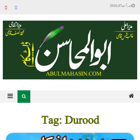
جمعہ, اگست 07, 2026
Tag: Durood