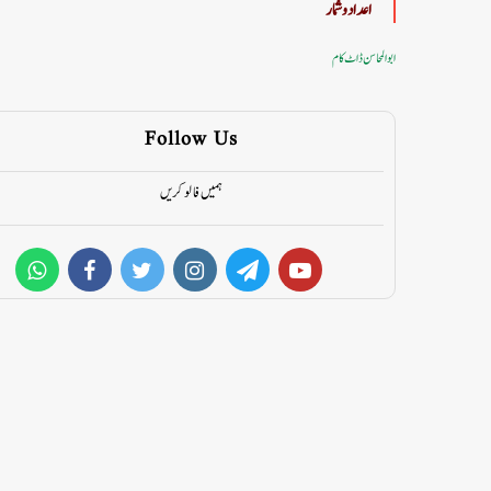
اعداد وشمار
ابوالمحاسن ڈاٹ کام
Follow Us
ہمیں فالو کریں