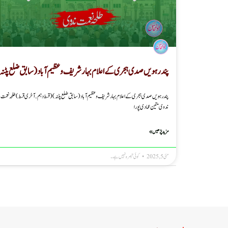
پندرہویں صدی ہجری کے اعلام بہار شریف و عظیم آباد (سابق ضلع پٹنہ
پندرہویں صدی ہجری کے اعلام بہار شریف و عظیم آباد (سابق ضلع پٹنہ) ( قسط دہم. آخری قسط ) طلحہ نعمت
ندوی متین عمادی پورا
مزید پڑھیں »
مئی 5, 2025
کوئی تبصرہ نہیں ہے۔