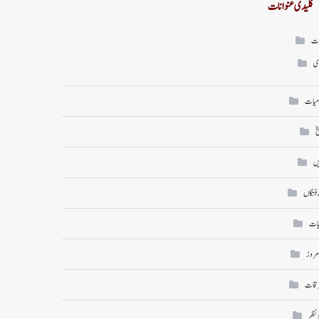
کلیدی عنوانات
ات
ی
میات
خ
ں
رفتگاں
یات
امروز
رقات
ونظر