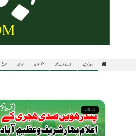
رابطہ کریں
ہمارے بارے میں
متفرقات
خبریں
تاریخ
ذکر رفتگاں