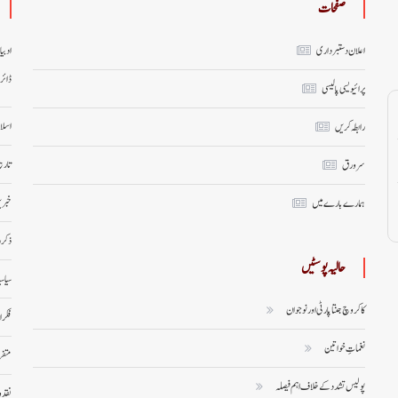
صفحات
اعلان دستبرداری
ادبی
ڈائر
پرائیویسی پالیسی
اسلا
رابطہ کریں
تاری
سر ورق
خبری
ہمارے بارے میں
ذکر 
حالیہ پوسٹیں
سیاس
کاکروچ جنتا پارٹی اور نوجوان
فکر 
نغماتِ خواتین
متف
پولیس تشدد کے خلاف اہم فیصلہ
نقد 