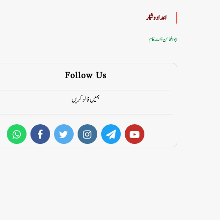
اعداد وشمار
ابوالمحاسن ڈاٹ کام
Follow Us
ہمیں فالو کریں