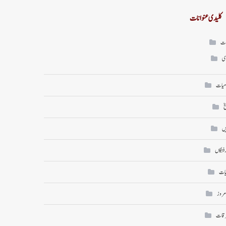
کلیدی عنوانات
ات
ی
میات
خ
ں
رفتگاں
یات
امروز
رقات