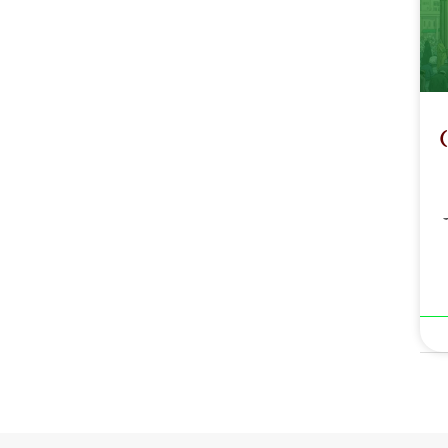
)
پندرہویں صدی ہجری کے اعلام بہار شریف و عظیم آباد (سابق ضلع پٹنہ) ( دوسری قسط) طلحہ نعمت ندوی ۳۔