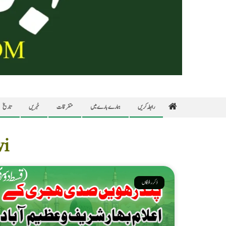
رابطہ کریں
ہمارے بارے میں
متفرقات
خبریں
تاریخ
wi
ذکر رفتگاں