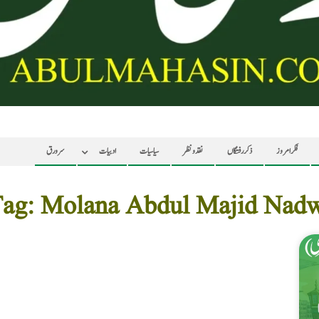
فکر امروز
ذکر رفتگاں
نقد ونظر
سیاسیات
ادبیات
سرورق
ag: Molana Abdul Majid Nad