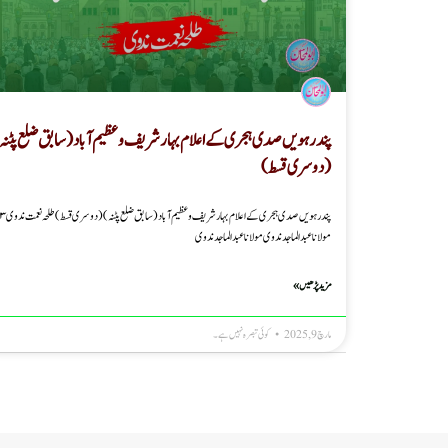
پندرہویں صدی ہجری کے اعلام بہار شریف و عظیم آباد (سابق ضلع پٹنہ
( دوسری قسط)
مولانا عبدالماجد ندوی مولانا عبدالماجد ندوی
مزید پڑھیں »
مارچ 9, 2025
کوئی تبصرہ نہیں ہے۔