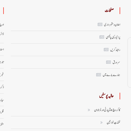
صفحات
اعلان دستبرداری
ادبی
ڈائر
پرائیویسی پالیسی
اسلا
رابطہ کریں
تاری
سر ورق
خبری
ہمارے بارے میں
ذکر 
حالیہ پوسٹیں
سیاس
کاکروچ جنتا پارٹی اور نوجوان
فکر 
نغماتِ خواتین
متف