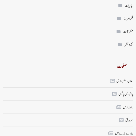
سیاسیات
فکر امروز
متفرقات
نقد ونظر
صفحات
اعلان دستبرداری
پرائیویسی پالیسی
رابطہ کریں
سر ورق
ہمارے بارے میں