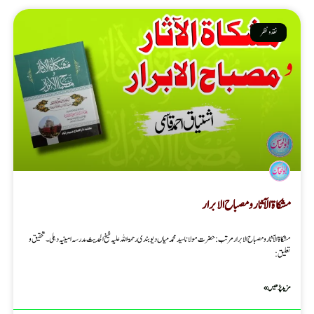
نقد ونظر
مشکاۃ الآثار و مصباح الابرار
مشکاۃ الآثار و مصباح الابرار مرتب :حضرت مولانا سید محمد میاں دیوبندی رحمۃ اللہ علیہ شیخ الحدیث مدرسہ امینیہ دہلی ۔ تحقیق و
تعلیق :
مزید پڑھیں »