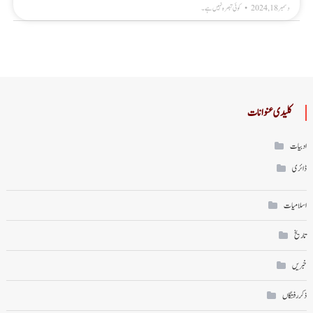
دسمبر 18, 2024
کوئی تبصرہ نہیں ہے۔
کلیدی عنوانات
ادبیات
ڈائری
اسلامیات
تاریخ
خبریں
ذکر رفتگاں