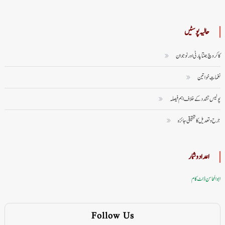
حالیہ پوسٹیں
کاکروچ جنتا پارٹی اور نوجوان
نغماتِ خواتین
پولیس تشدد کے خلاف اہم فیصلہ
جرح و تعدیل کا تحقیقی جائزہ
اعداد وشمار
ابوالمحاسن ڈاٹ کام
Follow Us