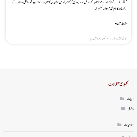
آفتاب ڈوب گیا (حضرت مولانا سید محمد عاقل سہارنپوری) (ناصرالدین مظاہری) حضرت مولانا سید محمد عاقل صاحب کے
والد ماجد کا نام الحاج مولاناحکیم محمد
مزید پڑھیں »
اپریل 28, 2025
کوئی تبصرہ نہیں ہے۔
کلیدی عنوانات
ادبیات
ڈائری
اسلامیات