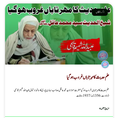
ذکر رفتگاں
علم حدیث کا مہر تاباں غروب ہوگیا
علم حدیث کا مہر تاباں غروب ہوگیا حضرت مولانا سید محمد عاقل صاحب سہارن پوری کا سانحہ ارتحال عبید اللہ شمیم قاسمی
(ولادت: 1356ھ/1937ء وفات
مزید پڑھیں »