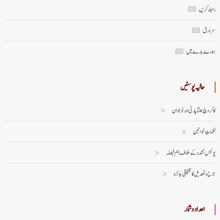
رابطہ کریں
سر ورق
ہمارے بارے میں
حالیہ پوسٹیں
کاکروچ جنتا پارٹی اور نوجوان
نغماتِ خواتین
پولیس تشدد کے خلاف اہم فیصلہ
جرح و تعدیل کا تحقیقی جائزہ
اعداد وشمار