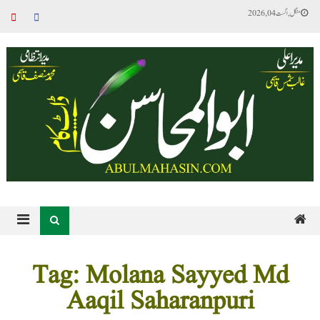
منگل, اگست 04, 2026
Tag: Molana Sayyed Md
Aaqil Saharanpuri