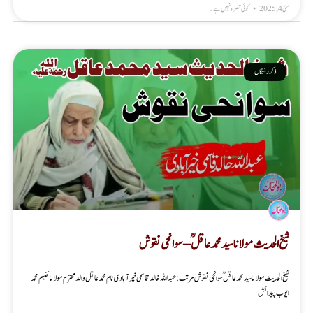
مئی 4, 2025
کوئی تبصرہ نہیں ہے۔
ذکر رفتگاں
شیخ الحدیث مولانا سید محمد عاقل ؒ – سوانحی نقوش
شیخ الحدیث مولانا سید محمد عاقل ؒ سوانحی نقوش مرتب : عبداللہ خالد قاسمی خیرآبادی نام محمد عاقل والد محترم مولانا حکیم محمد
ایوب پیدائش