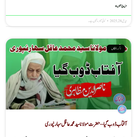
مزید پڑھیں »
اپریل 28, 2025
کوئی تبصرہ نہیں ہے۔
ذکر رفتگاں
آفتاب ڈوب گیا – حضرت مولانا سید محمد عاقل سہارنپوری