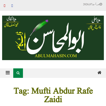
جمعہ, اگست 07, 2026
Tag: Mufti Abdur Rafe
Zaidi