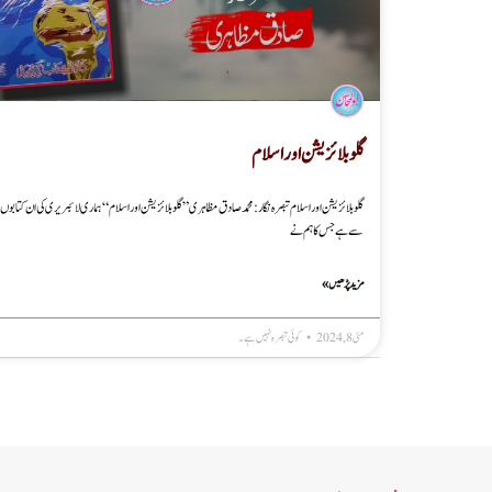
گلوبلائزیشن اور اسلام
گلوبلائزیشن اور اسلام تبصرہ نگار: محمد صادق مظاہری ” گلوبلائزیشن اور اسلام “ ہماری لائبریری کی ان کتابوں
سے ہے جس کا ہم نے
مزید پڑھیں »
مئی 8, 2024
کوئی تبصرہ نہیں ہے۔