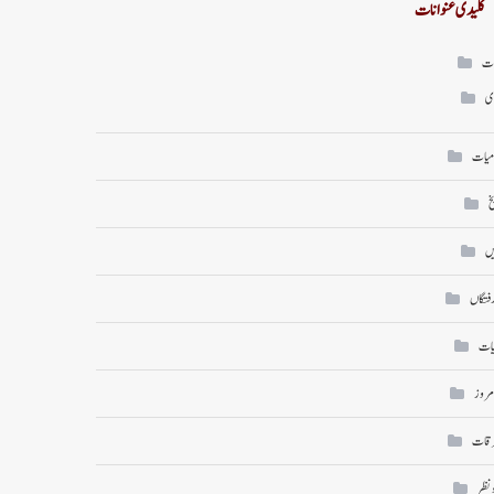
کلیدی عنوانات
ات
ی
میات
خ
ں
رفتگاں
یات
امروز
رقات
ونظر