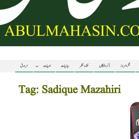
فکر امروز
ذکر رفتگاں
نقد ونظر
سیاسیات
ادبیات
سرورق
Tag: Sadique Mazahiri