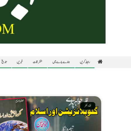
رابطہ کریں
ہمارے بارے میں
متفرقات
خبریں
تاریخ
نقد ونظر