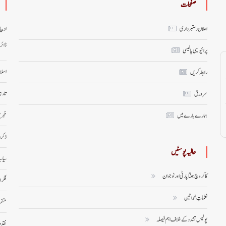
صفحات
اعلان دستبرداری
ادبی
ڈائر
پرائیویسی پالیسی
اسلا
رابطہ کریں
تاری
سر ورق
خبری
ہمارے بارے میں
ذکر 
حالیہ پوسٹیں
سیاس
کاکروچ جنتا پارٹی اور نوجوان
فکر 
نغماتِ خواتین
متف
پولیس تشدد کے خلاف اہم فیصلہ
نقد 