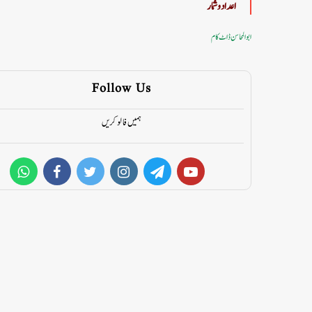
اعداد وشمار
ابوالمحاسن ڈاٹ کام
Follow Us
ہمیں فالو کریں