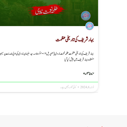
بہارشریف کی تاریخی عظمت
بہارشریف کی تاریخی عظمت طلحہ نعمت ندوی [۴اپریل ۲۰۱۶ کو علامہ سید سلیمان ندوی کی ادبی خدمات پر سی
منعقدہ بہارشریف میں پیش کیا گیا
مزید پڑھیں »
نومبر 6, 2024
کوئی تبصرہ نہیں ہے۔