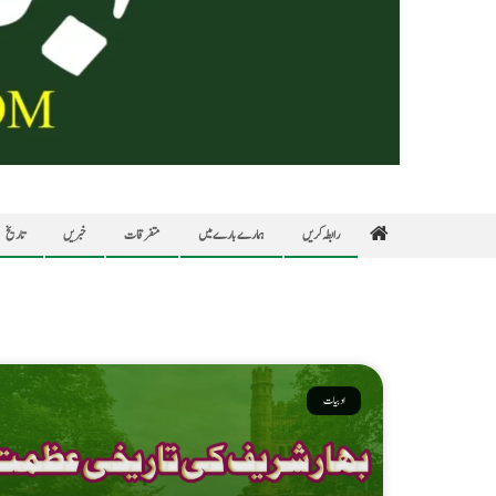
رابطہ کریں
ہمارے بارے میں
متفرقات
خبریں
تاریخ
ادبیات