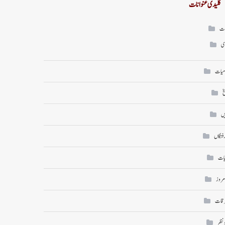
کلیدی عنوانات
ات
ی
میات
خ
ں
رفتگاں
یات
امروز
رقات
ونظر