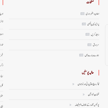
صفحات
اعلان دستبرداری
ادبی
ڈائر
پرائیویسی پالیسی
اسلا
رابطہ کریں
تاری
سر ورق
خبری
ہمارے بارے میں
ذکر 
حالیہ پوسٹیں
سیاس
کاکروچ جنتا پارٹی اور نوجوان
فکر 
نغماتِ خواتین
متف
پولیس تشدد کے خلاف اہم فیصلہ
نقد 