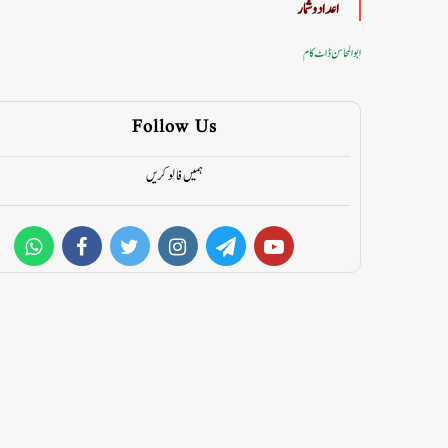
اعداد وشمار
ابوالمحاسن ڈاٹ کام
Follow Us
ہمیں فالو کریں