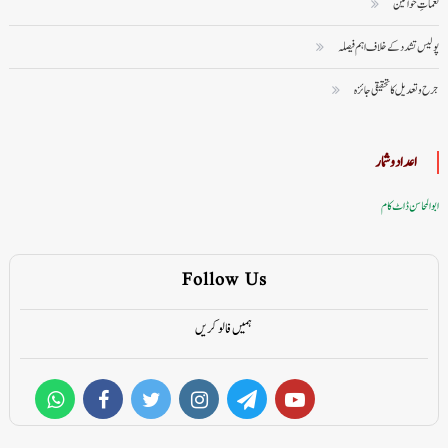
نغماتِ خواتین
پولیس تشدد کے خلاف اہم فیصلہ
جرح و تعدیل کا تحقیقی جائزہ
اعداد وشمار
ابوالمحاسن ڈاٹ کام
Follow Us
ہمیں فالو کریں