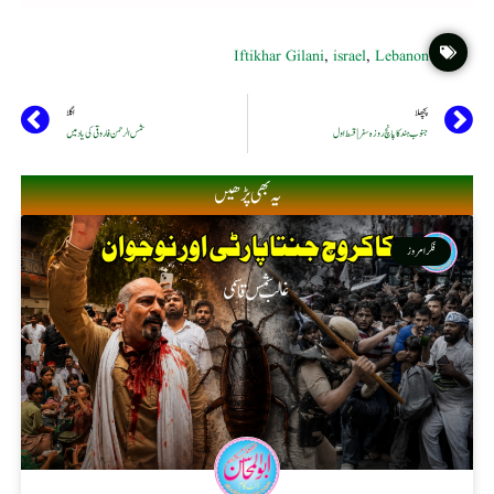
Iftikhar Gilani
,
israel
,
Lebanon
پچھلا
اگلا
جنوب ہند کا پانچ روزہ سفر | قسط اول
شمس الرحمن فاروقی کی یاد میں
یہ بھی پڑھیں
فکر امروز