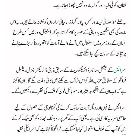
نشان، کوئی ملبہ، اورگولہ بارود نہیں چھوڑا جاتا ہے۔
یہ حملے مواصلاتی نیٹ ورکس، پاور گرڈز، مالیاتی اداروں کو نشانہ بناتے ہیں۔یہ اس
بات کی بھی سنگین یاد دہانی کے طور پر کام کراتا ہے کہ ڈیجیٹل دور میں کس طرح
انسان کے روز مرہ میں استعمال میں آنے والے آلات کو ہتھیار بناکر بڑے پیمانے
پر تباہی کے سامان کیے جاسکتے ہیں۔
اسرائیل
کے نیشنل سائبر ڈائریکٹوریٹ کے سابق ڈپٹی ڈائریکٹرجنرل ریفیل
فرانکو کے مطابق حزب اللہ کو اس شاک سے نکلنے میں کافی وقت لگے گا۔ ان کا کہنا
ہے کہ اب ان کے جنگجو ہر پیجر اور موبائل فون کو شک کی نظر سے دیکھیں گے۔
اسرائیل نے فون اور دیگر آلات کو ہیک کرنے کی ٹکنالوجی کے حصول کے لیے
خاصی سرمایہ کاری کی ہے۔ یعنی آپ کے گھر پر روبوٹک جھاڑو کو بھی ہیک کرکے
اس کو آپ کے خلاف استعمال کیا جاسکتا ہے۔ فرانکو کا کہنا ہے کہ اسرائیلی خفیہ