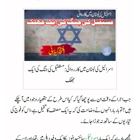
اسرائیل کی لبنان میں کارروائی : مستقبل کی جنگ کی ایک
جھلک
جب اجرا کے وقت ان سے پوچھا گیا کہ کیا اس طرح کے ہتھیار وجود میں آچکے
ہیں؟ تو بار بار انہوں نے وضاحت کی کہ یہ ایک مصنف کا تخیل ہے، اس کو فوج کی
تیاریوں کے ساتھ نہ جوڑا جائے۔
مجھے یاد ہے کہ ایک بار
اسرائیلی
سائنسدانوں کا ایک وفد دہلی میں تھا، اور ان کے