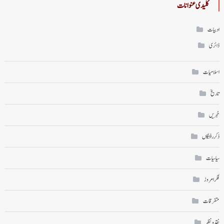
کلیدی عنوانات
ادبیات
ڈائری
اسلامیات
تاریخ
خبریں
ذکر رفتگاں
سیاسیات
فکر امروز
متفرقات
نقد ونظر