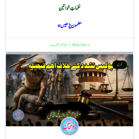
نغماتِ خواتین
مضمون پڑھیں »
جولائی 14, 2026
کوئی تبصرہ نہیں ہے۔
خبریں