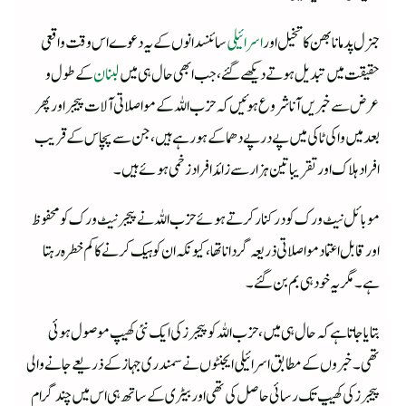
جنرل پدمانابھن کا تخیل اور
اسرائیلی
سائنسدانوں کے یہ دعوے اس وقت واقعی
حقیقت میں تبدیل ہوتے دیکھے گئے، جب ابھی حال ہی میں
لبنا ن
کے طول و
عرض سے خبریں آنا شروع ہوئیں کہ حزب اللہ کے مواصلاتی آلات پیجر اور پھر
بعد میں واکی ٹاکی میں پے در پے دھماکے ہو رہے ہیں، جن سے پچاس کے قریب
افراد ہلاک اور تقریبا تین ہزار سے زائد افراد زخمی ہوئے ہیں۔
موبائل نیٹ ورک کو درکنار کرتے ہوئے حزب اللہ نے پیجر نیٹ ورک کو محفوظ
اور قابل اعتماد مواصلاتی ذریعہ گر دانا تھا، کیونکہ ان کو ہیک کرنے کا کم خطرہ رہتا
ہے۔ مگر یہ خود ہی بم بن گئے۔
بتا یا جاتا ہے کہ حال ہی میں، حزب اللہ کو پیجرز کی ایک نئی کھیپ موصول ہوئی
تھی۔خبروں کے مطابق اسرائیلی ایجنٹوں نے سمندری جہاز کے ذریعے جانے والی
پیجرز کی کھیپ تک رسائی حاصل کی تھی اور بیٹری کے ساتھ ہی اس میں چند گرام