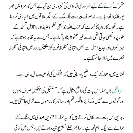
متحرک کرنے کے لیے ضروری تھا، اس کی کمزوری بن گیا ہے جس کا اسرائیل بھر
پور فائدہ اٹھارہا ہے۔ نہ صرف بیروت بلکہ ملک کے دیگر علاقوں میں بمباری کر رہا
ہے۔تجزیہ کاروں کا کہنا ہے کہ حزب اللہ جو کبھی نظم و ضبط اور ناقابل تسخیر کے
طور پر دیکھی جاتی تھی، اسے غیر محفوظ بنا دیا گیا ہے۔ جس سے یہ ظاہر ہوتا ہے کہ
میزائلوں اور جدید اسلحہ سے لیس انتہائی محفوظ فوج کو ڈیجیٹل دور میں انتہائی محفوظ
خطرے میں ڈالا جاسکتا ہے۔
لبنان میں دھماکے ایک واضح یاد دہانی ہیں کہ جنگوں کی نوعیت بدل رہی ہے۔
اسرائیل
کا یہ حملہ اس بات کی واضح مثال ہے کہ مستقبل کی جنگیں صرف بموں
اور گولیوں سے نہیں بلکہ ڈیٹا، الگورتھم اور سائبر کارناموں سے لڑی جا سکتی ہیں۔
ماہرین اس بات سے اتفاق کرتے ہیں کہ یہ حملہ 21 ویں صدی میں جنگ کے
حوالے سے ایک اہم لمحہ ہے۔ سائبر حملے اکثر پوشیدہ ہوتے ہیں، جس میں کوئی