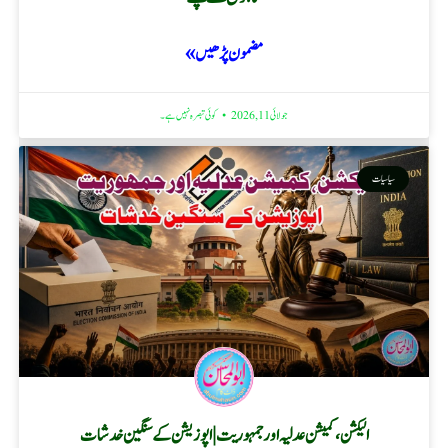
مضمون پڑھیں »
جولائی 11, 2026
کوئی تبصرہ نہیں ہے۔
سیاسیات
الیکشن، کمیشن عدلیہ اور جمہوریت | اپوزیشن کے سنگین خدشات