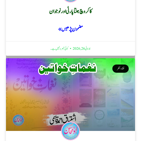
کاکروچ جنتا پارٹی اور نوجوان
مضمون پڑھیں »
جولائی 26, 2026
کوئی تبصرہ نہیں ہے۔
نقد ونظر