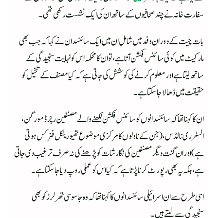
سفارت خانہ نے چند صحافیوں کے ساتھ ان کی ایک نشست رکھی تھی۔
بات چیت کے دوران وفد میں شامل ان میں ایک سائنسدان نے کہا کہ جب بھی
مارکیٹ میں کوئی سائنس فکشن آتا ہے، تو ان کا محکمہ اس کو نہایت سنجیدگی کے
ساتھ لیتا ہے اور معلوم کرنے کی کوشش کی جاتی ہے کہ کیا مصنف کے تخیل کو
حقیقت میں ڈھالا جا سکتا ہے۔
ان کا کہنا تھا کہ سائنسدانوں کو سائنس فکشن لکھنے والے مصنفین رچرڈ مورگن،
السٹر ری نالڈس، (جن کے ناولوں کا مرکزی مو ضوع تھیوریٹکل فزکس ہوتی
ہے) اور ان گنت دیگر مصنفین کی نگارشات کو پڑھنے کی نہ صرف ترغیب دی جاتی
ہے، بلکہ یہ بھی رپورٹ کرنا پڑتا ہے کہ کیا اس کو عملی روپ دیا جاسکتا ہے۔
اسی طرح سے ان اسرائیلی سائنسدانوں کا کہنا تھا کہ وہ جاسوسی تھرلرز کو بھی
سنجیدگی سے لیتے ہیں۔