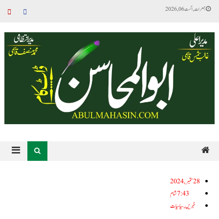
جمعرات, اگست 06, 2026
28ستمبر, 2024
7:43 شام
خبریں
,
سیاسیات