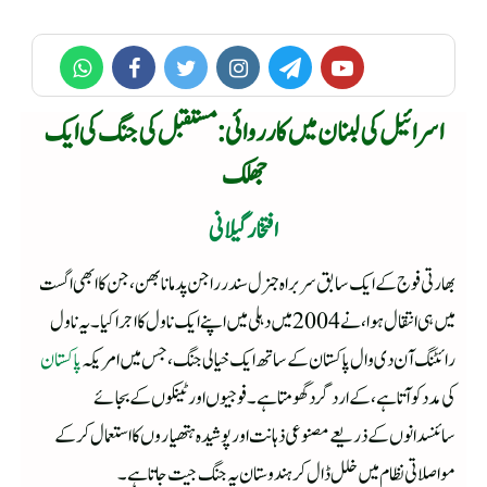
اسرائیل کی لبنان میں کارروائی : مستقبل کی جنگ کی ایک
جھلک
افتخار گیلانی
بھارتی فوج کے ایک سابق سربراہ جنرل سندر راجن پدمانابھن، جن کا ابھی اگست
میں ہی انتقال ہوا، نے 2004 میں دہلی میں اپنے ایک ناول کا اجرا کیا۔ یہ ناول
رائٹنگ آن دی وال پاکستان کے ساتھ ایک خیالی جنگ، جس میں امریکہ
پاکستان
کی مدد کو آتا ہے، کے ارد گرد گھومتا ہے۔ فوجیوں اور ٹینکوں کے بجائے
سائنسدانوں کے ذریعے مصنوعی ذہانت اور پوشیدہ ہتھیاروں کا استعمال کرکے
مواصلاتی نظام میں خلل ڈال کر ہندوستان یہ جنگ جیت جاتا ہے۔