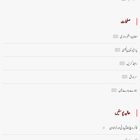
صفحات
اعلان دستبرداری
پرائیویسی پالیسی
رابطہ کریں
سر ورق
ہمارے بارے میں
حالیہ پوسٹیں
کاکروچ جنتا پارٹی اور نوجوان