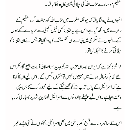
تنظیم موساد نے حز ب اللہ کی سپلائی چین کا پتہ لگا لیا تھا۔
انہوں نے پتہ لگایا تھا کہ چونکہ مغرب میں حزب اللہ کو دہشت گرد تنظیم کے
زمرے میں رکھا گیا ہے، اس لیے یہ پیجرز کسی شیل کمپنی سے خریدے گئے ہوں
گے۔ انہوں نے ہنگری میں بی اے سی کنسلٹنگ کا پتہ لگایا تھا جس نے ان پیجرز کو
سپلائی کرنے کا ٹھیکہ لیا تھا۔
فرانکو کا کہنا ہے کہ ایران جلد ہی حزب اللہ کو جدید مواصلاتی آلات بھیجے گا، مگر اس
نئے نظام کو فعال ہونے میں مہینوں نہیں تو ہفتوں لگیں گے۔ اس لیے ان کا کہنا
ہے کہ اسرائیل کے پاس حزب اللہ کو گھٹنے ٹیکنے کے لیے مجبور کرنے کا بس یہی
وقت بچا ہے۔ اس لیے پچھلے چند دنوں سے اسرائیل لبنان پرشدید بمباری کر رہا
ہے۔
اس نئے سائبر وار سے قطع نظر ماضی میں بھی اسرائیلی ایجنٹوں نے کئی ایسے غیر