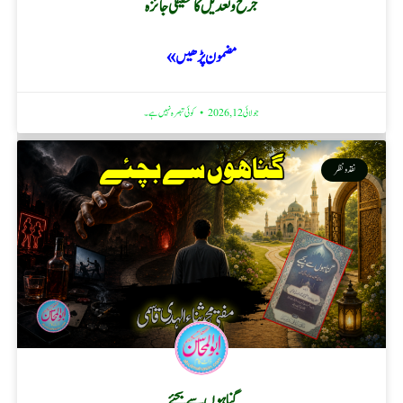
جرح و تعدیل کا تحقیقی جائزہ
مضمون پڑھیں »
جولائی 12, 2026
کوئی تبصرہ نہیں ہے۔
نقد ونظر
گناہوں سے بچئے