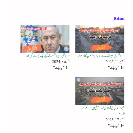
Related
اسرائیل کی غزہ جنگ کے دو سال: ٹرمپ کا فارمولہ
اسرائیلی وزیر اعظم نے کیے ایک تیر سے کئی شکار
اکتوبر 11, 2025
اگست 8, 2024
In "سیاسیات"
In "سیاسیات"
غزہ: زندگی کی آوازیں لوٹ آئی ہیں — مگر کب
تک؟
اکتوبر 17, 2025
In "سیاسیات"