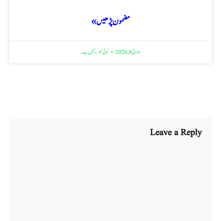
مضمون پڑھیں »
جولائی 8, 2026
کوئی تبصرہ نہیں ہے۔
Leave a Reply