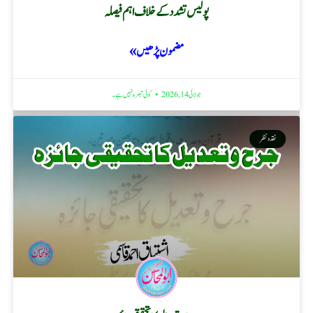
پولیس تشدد کے خلاف اہم فیصلہ
مضمون پڑھیں »
جولائی 14, 2026
کوئی تبصرہ نہیں ہے۔
نقد ونظر