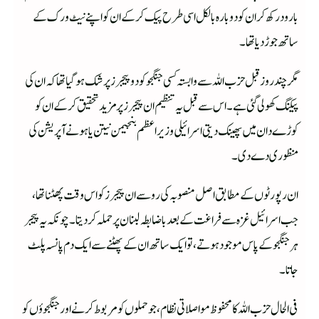
بارود رکھ کر ان کو دوبارہ بالکل اسی طرح پیک کرکے ان کو اپنے نیٹ ورک کے
ساتھ جوڑ دیا تھا۔
مگر چند روز قبل حزب اللہ سے وابستہ کسی جنگجو کو دو پیجرز پر شک ہو گیا تھا کہ ان کی
پیکنگ کھولی گئی ہے۔ اس سے قبل یہ تنظیم ان پیجرز پر مزید تحقیق کرکے ان کو
کوڑے دان میں پھینک دیتی اسرائیلی وزیر اعظم بنجیمن نیتن یاہونے آپریشن کی
منظوری دے دی۔
ان رپورٹوں کے مطابق اصل منصوبہ کی رو سے ان پیجرز کو اس وقت پھٹنا تھا،
جب اسرائیل غزہ سے فراغت کے بعد باضابطہ لبنان پر حملہ کردیتا۔ چونکہ یہ پیجر
ہر جنگجو کے پاس موجود ہوتے، تو ایک ساتھ ان کے پھٹنے سے ایک دم پانسہ پلٹ
جاتا۔
فی الحال حزب اللہ کا محفوظ مواصلاتی نظام، جو حملوں کو مربوط کرنے اور جنگجوؤں کو