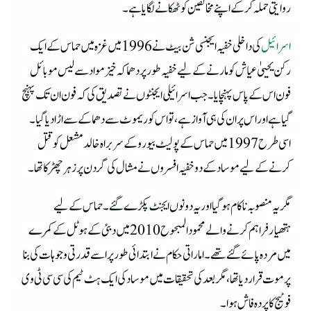
روایتی حملہ کرکے اپنے مخالفین کو ٹھکانے لگایا ہے۔
اسرائیل
کی داخلی خفیہ ایجنسی شن بیٹ نے 1996 میں غزہ میں حماس کے ایک
رکن یحییٰ عیاش کو مارنے کے لیے خفیہ طور پر دھماکہ خیز مواد سے لیس موبائل
فون اس کے پاس پہنچایا۔ جب اسرائیلی ایجنٹوں نے تصدیق کی کہ فون ان تک پہنچ
گیا ہے اور اس پر ان کی ہی آواز ہے، تو اس کو ریموٹ سے دھماکے سے اڑا دیا گیا۔
اسی طرح 1997 میں حماس کے پولیٹ بیورو کے سربراہ خالد مشعل کو قتل
کرنے کے لیے موساد کے دو خفیہ افسروں نے مشال کی گردن پر زہر چھڑکا تھا۔
مگر یہ منصوبہ ناکام ہوگیا اور یہ دونوں ایجنٹ پکڑے گئے۔ حماس کے لیے
ہتھیارفراہم کرنے والے محمود المبحوح 2010 میں دبئی کے ہوٹل کے کمرے
میں مردہ پائے گئے تھے۔ اماراتی حکام نے ابتدائی طور پر اسے قدرتی وجوہات کی بنا
پر موت قرار دیا تھا، مگر بعد کی تحقیقات میں موساد کی ایک ہٹ ٹیم کی سی سی ٹی وی
فوٹیج کا پردہ فاش ہوا۔