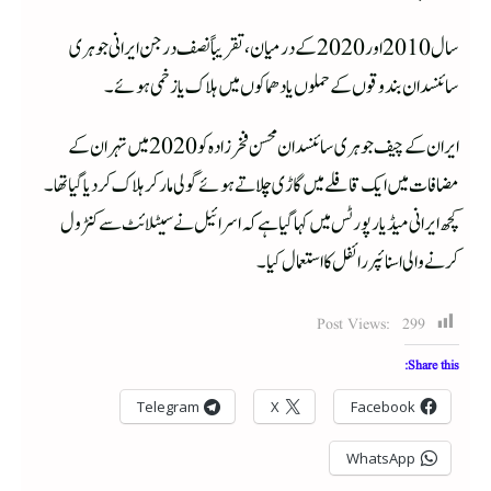
سال 2010 اور 2020 کے درمیان، تقریباً نصف درجن ایرانی جوہری
سائنسدان بندوقوں کے حملوں یا دھماکوں میں ہلاک یا زخمی ہوئے۔
ایران کے چیف جوہری سائنسدان محسن فخر زادہ کو 2020 میں تہران کے
مضافات میں ایک قافلے میں گاڑی چلاتے ہوئے گولی مار کر ہلاک کر دیا گیا تھا۔
کچھ ایرانی میڈیا رپورٹس میں کہا گیا ہے کہ اسرائیل نے سیٹلائٹ سے کنٹرول
کرنے والی اسنائپر رائفل کا استعمال کیا۔
Post Views:
299
Share this:
Telegram
X
Facebook
WhatsApp