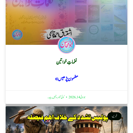
نغماتِ خواتین
مضمون پڑھیں »
جولائی 14, 2026
کوئی تبصرہ نہیں ہے۔
خبریں