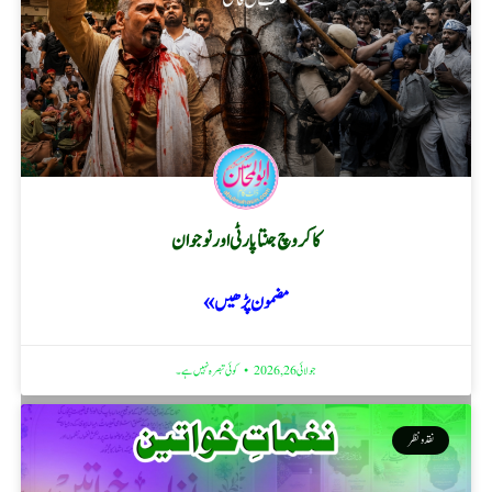
کاکروچ جنتا پارٹی اور نوجوان
مضمون پڑھیں »
جولائی 26, 2026
کوئی تبصرہ نہیں ہے۔
نقد ونظر