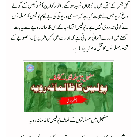
گئی جس کے نتیجہ میں یہ نوجوان شہید ہوگئے۔ اتوار کو ان پر آنسو گیس کے گولے
داغ کر پولیس نے ثابت کیا ہےکہ مودی اور یوگی کی بے لگام پولیس کو مسلمانوں
سے کوئی ہمدردی نہیں ہے۔ پولیس انتظامیہ کے اس ظالمانہ رویے سے یہ بات
سمجھنے میں قدرے آسانی ہو جاتی ہے کہ بھارت میں کس طرح ایک منصوبے کے
تحت مسلمانوں کا قتل عام کیا جا رہا ہے۔
سنبھل میں مسلمانوں کے خلاف پولیس کا ظالمانہ رویہ