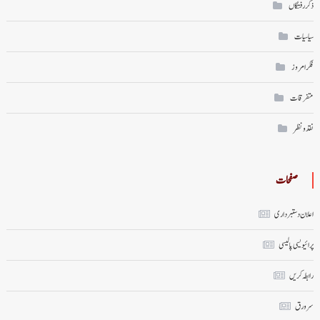
ذکر رفتگاں
سیاسیات
فکر امروز
متفرقات
نقد ونظر
صفحات
اعلان دستبرداری
پرائیویسی پالیسی
رابطہ کریں
سر ورق