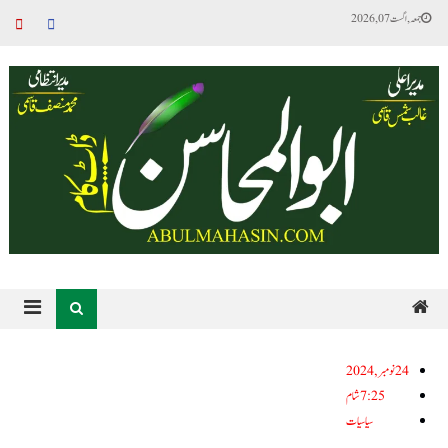
جمعہ, اگست 07, 2026
24نومبر, 2024
7:25 شام
سیاسیات