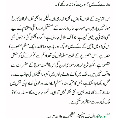
ہمارے ملک میں جمہوریت کو زندہ رکھے گا۔
اس جنونیت کے خلاف آوازیں بھی اٹھ رہی ہیں، لیکن وہ ابھی تک طوفان کا رخ
موڑ نہیں پا رہیں، یہ صورتِ حال بھارت کے مستقبل اور داخلی استحکام کے لیے
بھی انتہائی پریشان کن ہے، جو آگ جلائی جا رہی ہے، اگر وہ پھیلتی گئی تو جنونی بھی
اس کی زد میں آئیں گے۔ ملک میں جو کچھ ہو رہا ہے وہ باقاعدہ ایک منظم منصوبے کا
حصہ ہے۔ اس منصوبے کے تحت مسلمانوں کی تعداد کم سے کم کرنے کی کوشش
مقصود ہے، لیکن شاید نریندر مودی اور یوگی اس فاشسٹ سوچ کے مضمرات سے
واقف نہیں ہیں۔ ملک میں آنے والے دِنوں میں کمزور اقلیتوں کی جانب سے رد
عمل دیکھا جا سکتا ہے، جس کا نتیجہ ہندو مسلم فسادات اور خونی تصادم کی شکل میں
سامنے آئے گا، بات یہیں رکتی نظر نہیں آ رہی۔ ظلم و بربریت کا سلسلہ نہ رکا تو
ملک کی وحدت متاثر ہو سکتی ہے۔
مضمون نگار
انصاف منچ نامی تنظیم سے وابستہ ہیں۔