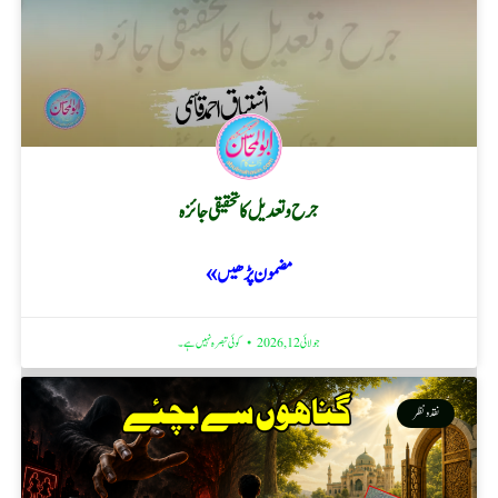
جرح و تعدیل کا تحقیقی جائزہ
مضمون پڑھیں »
جولائی 12, 2026
کوئی تبصرہ نہیں ہے۔
نقد ونظر