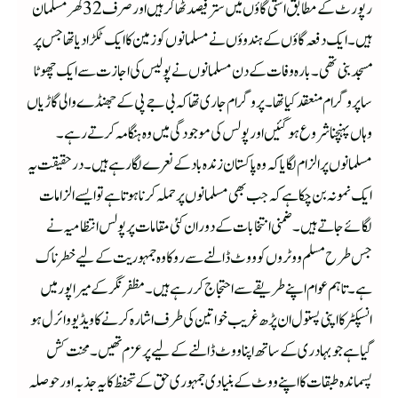
رپورٹ کے مطابق استی گاؤں میں ستر فیصد ٹھاکر ہیں اور صرف 32 گھر مسلمان
ہیں۔ ایک دفعہ گاؤں کے ہندوؤں نے مسلمانوں کو زمین کا ایک ٹکڑا دیا تھا جس پر
مسجد بنی تھی۔بارہ وفات کے دن مسلمانوں نے پولیس کی اجازت سے ایک چھوٹا
سا پروگرام منعقد کیا تھا۔ پروگرام جاری تھا کہ بی جے پی کے جھنڈے والی گاڑیاں
وہاں پہنچنا شروع ہوگئیں اور پولس کی موجودگی میں وہ ہنگامہ کرتے رہے۔
مسلمانوں پر الزام لگایا کہ وہ پاکستان زندہ باد کے نعرے لگا رہے ہیں۔درحقیقت یہ
ایک نمونہ بن چکا ہے کہ جب بھی مسلمانوں پر حملہ کرنا ہوتا ہے تو ایسے الزامات
لگائے جاتے ہیں۔ضمنی انتخابات کے دوران کئی مقامات پر پولس انتظامیہ نے
جس طرح مسلم ووٹروں کو ووٹ ڈالنے سے روکا وہ جمہوریت کے لیے خطرناک
ہے۔ تاہم عوام اپنے طریقے سے احتجاج کر رہے ہیں۔مظفر نگر کے میراپور میں
انسپکٹر کا اپنی پستول ان پڑھ غریب خواتین کی طرف اشارہ کرنے کا ویڈیو وائرل ہو
گیا ہے جو بہادری کے ساتھ اپنا ووٹ ڈالنے کے لیے پرعزم تھیں۔ محنت کش
پسماندہ طبقات کا اپنے ووٹ کے بنیادی جمہوری حق کے تحفظ کا یہ جذبہ اور حوصلہ