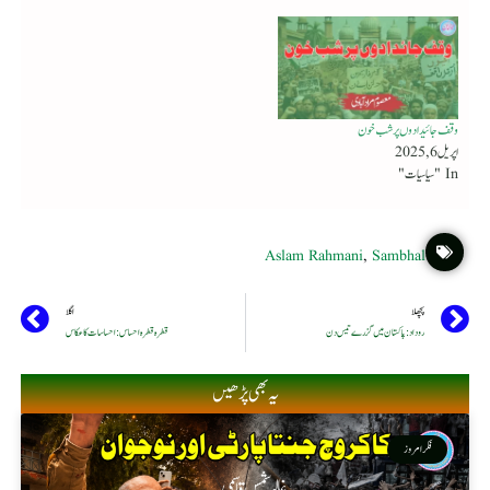
وقف جائیدادوں پر شب خون
اپریل 6, 2025
In "سیاسیات"
Aslam Rahmani
,
Sambhal
پچھلا
اگلا
روداد : پاکستان میں گزرے تیس دن
قطرہ قطرہ احساس : احساسات کا عکاس
یہ بھی پڑھیں
فکر امروز