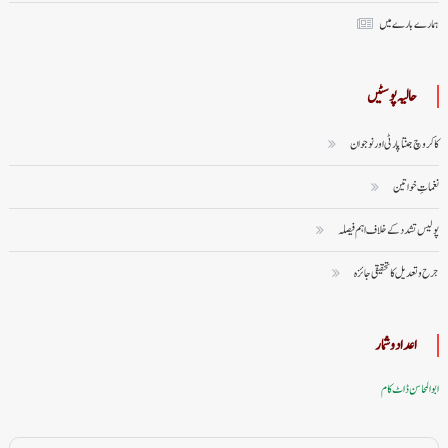
ہمارے بارے میں
حالیہ پوسٹیں
کاکروچ جنتا پارٹی اور نوجوان
نغماتِ خواتین
پولیس تشدد کے خلاف اہم فیصلہ
جرح و تعدیل کا تحقیقی جائزہ
اعداد وشمار
ابوالمحاسن ڈاٹ کام