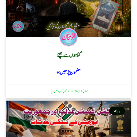
گناہوں سے بچئے
مضمون پڑھیں »
جولائی 11, 2026
کوئی تبصرہ نہیں ہے۔
سیاسیات