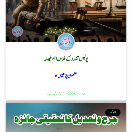
پولیس تشدد کے خلاف اہم فیصلہ
مضمون پڑھیں »
جولائی 14, 2026
کوئی تبصرہ نہیں ہے۔
نقد ونظر