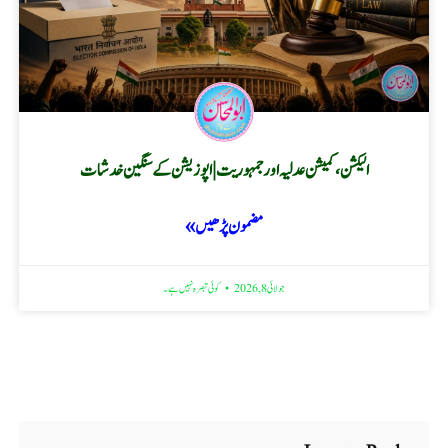
الیکشن، کمیشن عدلیہ اور جمہوریت | اپوزیشن کے سنگین خدشات
مضمون پڑھیں »
جولائی 8, 2026
کوئی تبصرہ نہیں ہے۔