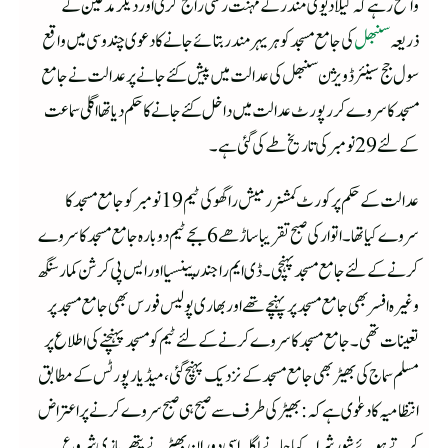
واضح رہے کہ کیلا دیوی مندر کے مہنت رشی راج گری اور دیگر مدعین کے
ذریعہ
سنبھل
کی جامع مسجد کو ہریہر مندر بتائے جانے کا دعوی چندوسی میں واقع
سول جج سینئر ڈویژن سنبھل کی عدالت میں پیش کئے جانے پر عدالت نے جامع
مسجد کا سروے کر رپورٹ عدالت میں داخل کئے جانے کا حکم دیا تھا اگلی سماعت
کے لئے 29 نومبر کی تاریخ طے کی گئی ہے۔
عدالت کے حکم پر کورٹ کمشنر رمیش راگھو کی ٹیم 19 نومبر کو جامع مسجد کا
سروے کیا تھا۔ اتوار کی صبح تقریبا ساڑھے 6 بجے ٹیم دوبارہ جامع مسجد کا سروے
کرنے کے لئے جامع مسجد پہنچی۔ ڈی ایم راجندر پینسیا اور ایس پی کرشن کمار سنگھ
وغیرہ افسر بھی جامع مسجد پر پہنچے تھے اور بھاری پولیس فورس بھی جامع مسجد پر
تعینات تھی۔ جامع مسجد کا سروے کرنے کے لئے ٹیم کو مسجد پہنچنے کی اطلاع پر
مسلم سماج کی بھیڑ بھی جامع مسجد کے نزدیک پہنچ گئی، میڈیا رپورٹس کے مطابق
انتظامیہ کا دعوٰی ہے کہ: بھیڑ کی طرف سے صبح ہی صبح سروے کرنے پر اعتراض
کرتے ہوئے شور شرابہ کیا جانے لگا۔ اسی دوران بھیڑ نے پتھربازی شروع