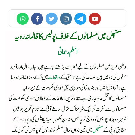
سنبھل میں مسلمانوں کے خلاف پولیس کا ظالمانہ رویہ
اسلم رحمانی
وطن عزیز میں مسلمانوں کے لیے خطرات بڑھتے جا رہے ہیں، جان، مال اور آبرو
حملوں کی زد میں ہیں، مساجد کی بے حرمتی کے
واقعات
میں آئے روز اضافہ ہو رہا
ہے۔ آر ایس ایس اور ہندوتوا کی سوچ پر مبنی مودی حکومت کے زیر سایہ
مسلمانوں کا قتل عام جاری ہے۔ تازہ ترین اطلاعات کے مطابق مودی حکومت کی
مسلمانوں سے نفرت کی ایک شرمناک مثال سامنے آئی ہے، تادم تحریر چوبیس
نومبر دو ہزار چوبیس کو دو بج کر چالیس منٹ پر مکتوب میڈیا ایکس کی رپورٹ کے
مطابق یوپی کے
سنبھل
میں تین جواں سال مسلم نوجوانوں کو پولیس کی گولی لگ