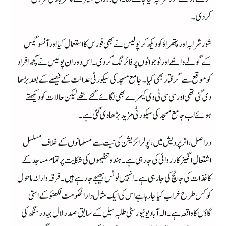
کردی۔
شور شرابہ اور پتھراؤ کو دیکھ کر پولیس نے بھی فورس کا استعمال کیا اور آنسو گیس
کے گولے داغے اور نوجوانوں پرفائرنگ کردی۔ اس دوران پولیس نے کچھ افراد
کو موقع سے گرفتار بھی کیا۔ جامع مسجد کی سیکورٹی عدالت کے فیصلے کے بعد بڑھا
دی گئی تھی اور سی سی ٹی وی کیمرے بھی لگائے گئے تھے لیکن حالات کو دیکھتے
ہوئے اب جامع مسجد کی سیکورٹی مزید بڑھا دی گئی ہے۔
دراصل، اتر پردیش میں، پولرائزیشن کی نیت سے مسلمانوں کے خلاف مسلسل
اشتعال انگیز کارروائی کی جا رہی ہے۔ ہندو تنظیموں کی شکایت پر تمام مساجد کے
کاغذات کی جانچ کی جا رہی ہے۔ انہیں نوٹس بھیجے جا رہے ہیں۔ فرقہ وارانہ ماحول
کو کس طرح خراب کیا جا رہا ہے اس کی ایک مثال دارالحکومت لکھنؤ کے استی
گاؤں کا واقعہ ہے۔ الہ آباد یونیورسٹی طلبہ سیل کے سابق صدر لال بہادر سنگھ کی