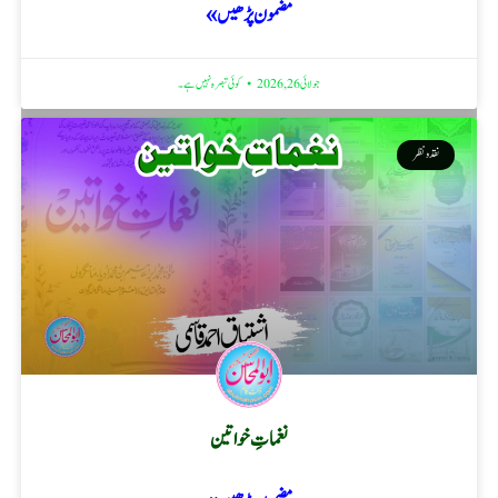
مضمون پڑھیں »
جولائی 26, 2026
کوئی تبصرہ نہیں ہے۔
نقد ونظر
نغماتِ خواتین