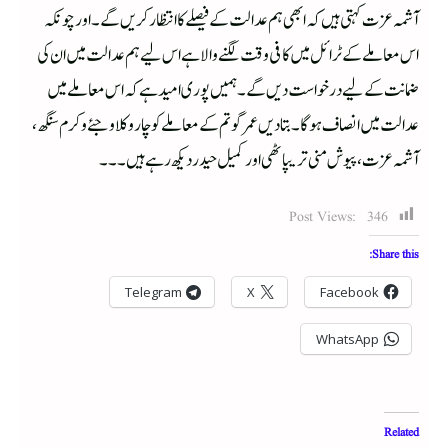
آشمہ عزت کہتی ہیں کہ ابھی ہم عدالت کے فیصلے کا انتظار کریں گے۔ اور چونکہ
اس معاملے کے ٹرائل میں کافی وقت لگنے والا ہے اس لیے ہم عدالت میں ان کی
ضمانت کے لیے درخواست دیں گے۔ ہمیں پوری امید ہے کہ اس معاملے میں
عدالت میں انصاف ہوگا۔ بتا دیں عمر گوتم کے معاملے کو چار وکلا وجئے وکرم سنگھ،
آشمہ عزت، پیوش منی تریپاٹھی اور کمیل حیدر دیکھ رہے ہیں۔۔۔
Post Views:
346
Share this:
Telegram
X
Facebook
WhatsApp
Related