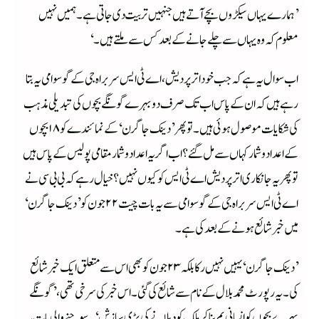
’ہمارے یہاں سیکڑوں بچے آتے ہیں جنہیں تربیت دی جاتی ہے۔ ہمیں نہیں
معلوم کہ وہ یہاں سے چلے جانے کے بعد کس سے ملتے ہیں۔‘
اب سوال یہ ہے کہ جب خود اتر پردیش، اے ٹی ایس سربراہ جی کے گوسوامی یہ بتا
رہے ہیں کہ ان کے پاس اب تک صرف دو بہرے گونگے بچوں کی تبدیلی مذہب
کی شکایات موصول ہوئی ہیں۔ تو پھر ’دینک جاگرن‘ کے نمائندے کو ۱۸ بچوں
کے اعداد وشمار کہاں سے مل گئے؟ اب اگر یہ اعداد وشمار مقامی پولیس کے پاس ہیں
تو پھر یہ جانکاری اتر پردیش اے ٹی ایس کو کیوں نہیں؟ خیال رہے کہ بی بی سی نے
اے ٹی ایس سربراہ جی کے گوسوامی سے یہ بات چیت ۲۲ جون کو ’دینک جاگرن‘
میں خبر شائع ہونے کے بعد کی ہے۔
’دینک جاگرن‘ یہیں نہیں رکا بلکہ ۲۳ جون کو بھی اس سے متعلق ایک خبر شائع
کی۔ یہ رپورٹ محمد بلال کے نام سے شائع کی گئی۔ اس خبر کی سرخی تھی، ’گونگے
بہرے بچوں کو انسانی بم بنا کر ملک کو دہلانے کی بڑی سازش‘۔ سوچنے والی بات یہ