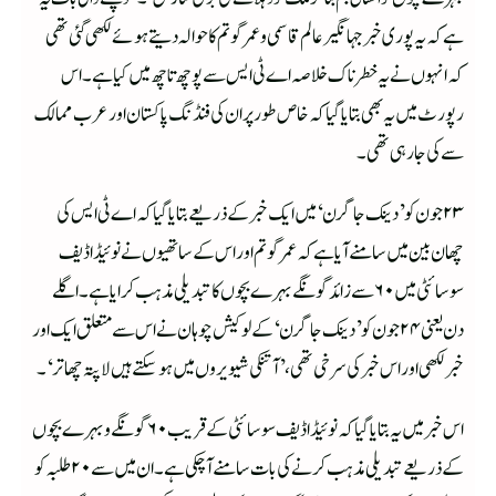
ہے کہ یہ پوری خبر جہانگیر عالم قاسمی وعمر گوتم کا حوالہ دیتے ہوئے لکھی گئی تھی
کہ انہوں نے یہ خطرناک خلاصہ اے ٹی ایس سے پوچھ تاچھ میں کیا ہے۔ اس
رپورٹ میں یہ بھی بتایا گیا کہ خاص طور پر ان کی فنڈنگ پاکستان اور عرب ممالک
سے کی جارہی تھی۔
۲۳ جون کو ’دینک جاگرن‘ میں ایک خبر کے ذریعے بتایا گیا کہ اے ٹی ایس کی
چھان بین میں سامنے آیا ہے کہ عمر گوتم اور اس کے ساتھیوں نے نوئیڈا ڈیف
سوسائٹی میں ۶۰ سے زائد گونگے بہرے بچوں کا تبدیلی مذہب کرایا ہے۔ اگلے
دن یعنی ۲۴ جون کو ’دینک جاگرن‘ کے لوکیش چوہان نے اس سے متعلق ایک اور
خبر لکھی اور اس خبر کی سرخی تھی، ’آتنکی شیویروں میں ہو سکتے ہیں لاپتہ چھاتر‘۔
اس خبر میں یہ بتایا گیا کہ نوئیڈا ڈیف سوسائٹی کے قریب ۶۰ گونگے وبہرے بچوں
کے ذریعے تبدیلی مذہب کرنے کی بات سامنے آچکی ہے۔ ان میں سے ۲۰ طلبہ کو