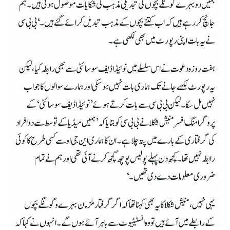
ہمیں دو بہرے گونگے بچوں کی تبدیلی مذہب کی شکایات موصول ہوئی ہیں۔ ہم
جانچ کر رہے ہیں کہ اب کتنے بچوں کے مذہب تبدیل کرائے گئے ہیں۔‘ بی بی سی
نے یہ بات اپنی رپورٹ میں بھی لکھی ہے۔
ہفت روزہ دعوت نے اس سلسلے میں نوئیڈا ڈیف سوسائٹی سے بھی رابطہ کیا، لیکن
یہ رپورٹ لکھے جانے تک ہماری بات نہیں ہو سکی اور ہمارے سوالوں کا جواب
نہیں مل سکا۔ لیکن بی بی سی سے بات کرتے ہوئے ’نوئیڈا ڈیف سوسائٹی‘ کے
پروگرامنگ افسر منیش شکلا نے بی بی سی کو بتایا کہ ’ہمیں میڈیا کے توسط سے دو افراد
کی گرفتاری کے بارے میں پتہ چلا ہے۔ ان کا ہماری این جی او سے کسی طرح کا کوئی
رابطہ نہیں تھا۔ کچھ دن پہلے پولیس پوچھ گچھ کرنے آئی تھی اور ہم نے تمام
ضروری معلومات دے دی تھیں۔‘
یہی نہیں، منیش شکلا کا یہ بھی کہنا تھا کہ اگر گرفتار ملزمان بہرے وگونگے بچوں
کے رابطے میں آئے ہیں تو وہ انسٹیٹیوٹ سے باہر آئے ہوں گے۔ انہوں نے کہا کہ