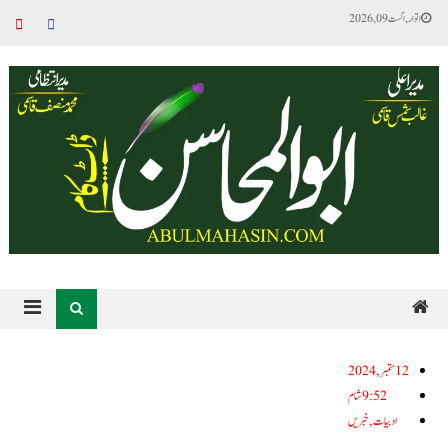
اتوار, اگست 09, 2026
12ستمبر, 2024
9:52 شام
ادبیات
,
خبریں