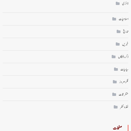
ڈائری
اسلامیات
تاریخ
خبریں
ذکر رفتگاں
سیاسیات
فکر امروز
متفرقات
نقد ونظر
صفحات