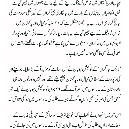
نیپال اور پاکستان میں خاص ٹریننگ دینے کے لیے بنائے کیمپوں میں بھیجا گیا ہے۔
خفیہ ایجنسیاں ان بچوں کے بارے میں جانکاری جمع کر ان کے غیر ملکی موومنٹ کی
جانچ کر رہی ہیں۔ اب یہ سمجھنا مشکل ہے کہ ۲۰ طلبہ کو نیپال اور پاکستان میں
خاص ٹریننگ کے لیے بھیجا گیا ہے، یہ بات رپورٹر کو کس نے بتائی؟ کیا وہ رپورٹر
ان کیمپوں میں جاکر ان ۲۰ بچوں سے مل چکا ہے؟ کیونکہ رپورٹ لکھتے وقت اس
صحافی نے کسی کا بھی حوالہ نہیں دیا ہے۔
’دینک جاگرن‘ کے لوکیش چوہان نے اس معاملے کو مزید آگے بڑھایا۔ جو بچے ان
کی رپورٹ کے مطابق نیپال اور پاکستان پہنچ چکے تھے، وہ انہیں دو دنوں بعد ہی
ہندوستان کے مدرسوں میں نظر آنے لگے۔ ۲۶ جون کو لوکیش چوہان نے ایک خبر
لکھی جس کی سرخی تھی، ’لاپتہ گونگے بہرے طلبہ کی مدرسوں میں ہوگی تلاش‘۔
اس خبر میں انہوں نے لکھا ہے کہ ’نوئیڈا ڈیف سوسائٹی کے تبدیلی مذہب کے
معاملے اور لاپتہ طلبہ کی تلاش اب دہلی این سی آر کے مدرسوں میں کی جائے گی۔