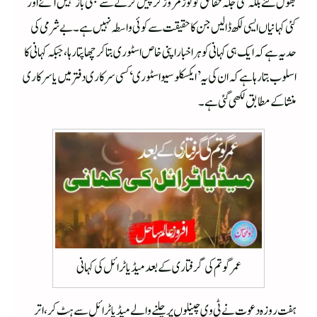
بھول گئے بلکہ کئی جگہ حقائق کو توڑ مروڑ کر پیش کرنے سے بھی باز نہیں آئے اور
کئی کہانیاں ایسی لکھ ڈالیں جن کا حقیقت سے کوئی واسطہ نہیں ہے۔ بے شرمی کی
حد یہ ہے کہ ایک ہی کہانی کو ہر اخبار اپنی خاص اسٹوری بتا کر چھاپتا رہا، جبکہ کہانی کا
اسلوب بتا رہا ہے کہ ان کی یہ ’ایکسکلوسیو اسٹوری‘ کسی سرکاری دفتر میں یا سرکاری
منشا کے مطابق لکھی گئی ہے۔
عمر گوتم کی گرفتاری کے بعد میڈیا ٹرائل کی کہانی
ہفت روزہ دعوت نے ٹی وی چینلوں پر چلنے والے میڈیا ٹرائل سے ہٹ کر، اتر