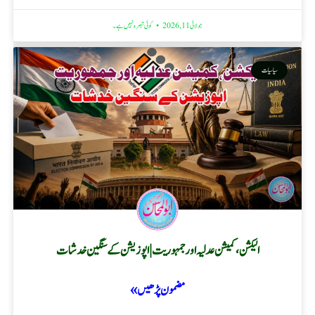
جولائی 11, 2026
کوئی تبصرہ نہیں ہے۔
سیاسیات
الیکشن، کمیشن عدلیہ اور جمہوریت | اپوزیشن کے سنگین خدشات
مضمون پڑھیں »