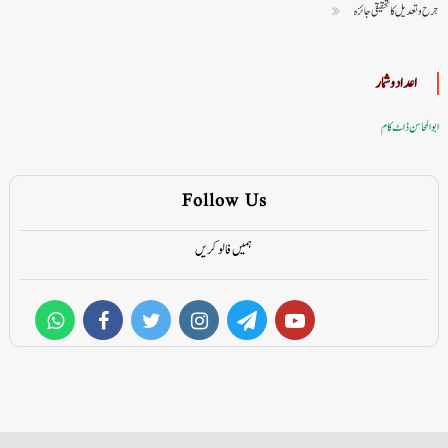
جرح و تعدیل کا تحقیقی جائزہ
اعداد وشمار
ابوالمحاسن ڈاٹ کام
Follow Us
ہمیں فالو کریں