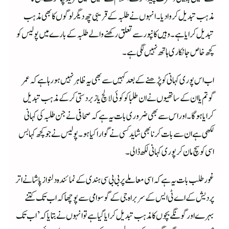
مذہب تبدیل کروا دیا۔ انہوں نے طلبہ کے قریبی چھ دیگر لوگوں کا بھی مذہب
تبدیل کرایا ہے۔ وہیں کانپور سے تعلق رکھنے والے طلبہ کے بارے میں پولیس کو
کچھ خاص جانکاری ہاتھ نہیں لگی ہے۔
اب اس پوری کہانی کو پڑھنے کے بعد کہیں سے بھی یہ ظاہر نہیں ہو رہا ہے کہ عمر
گوتم یا ان کے ساتھیوں نے ان طلبا کو کوئی لالچ یا زبردستی کرکے مذہب تبدیل
کرایا ہوگا۔ اور اس سے بھی ضروری بات یہ ہے کہ صحافی نے جن طلبہ کی کہانی
لکھی ہے ان سے بات کرنا بھی شاید کسی نے گوارا کیا ہو۔ پولیس نے جو کچھ کہا بس
اسی کو سچ مان کر پوری کہانی لکھ ڈالی۔
غورطلب بات یہ ہے کہ اسی معاملے پر بی بی سی ہندی کے نمائندہ دلنواز پاشا نے اتر
پردیش کے اے ٹی ایس کے سربراہ جی کے گوسوامی سے پوچھا کہ اب تک کتنے
بہرے اور گونگے بچوں کا مذہب تبدیل کرایا گیا ہے تو انہوں نے بتایا کہ ’اب تک