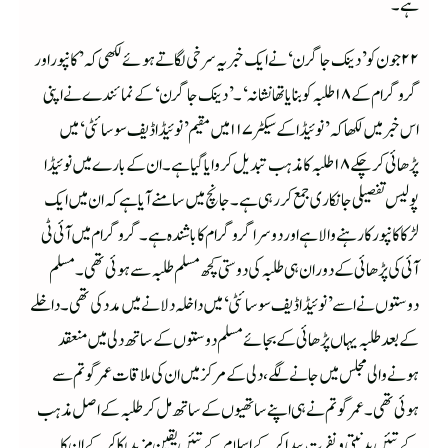
ہے۔
۲۲ جون کو ’دینک جاگرن‘ نے ایک خبر یہ سرخی لگاتے ہوئے لکھی کہ ’کانپور اور
گروگرام کے ۱۸ طلبہ کو بنایا تھا نشانہ‘۔ ’دینک جاگرن‘ کے نمائندے نے اپنی
اس خبر میں لکھا کہ ’نوئیڈا کے سیکٹر ۱۱۷ میں مقیم ’نوئیڈا ڈیف سوسائٹی‘ میں
پڑھائی کرچکے ۱۸ طلبہ کا مذہب تبدیل کروایا گیا ہے۔ ان کے بارے میں نوئیڈا
پولیس تفصیلی جانکاری جمع کر رہی ہے۔ جانچ میں سامنے آیا ہے کہ ان میں ایک
لڑکا کانپور کا رہنے والا ہے اور دوسرا گروگرام کا باشندہ ہے۔ گروگرام میں آئی ٹی
آئی کی پڑھائی کے دوران ہی طلبہ کی دوستی کچھ مسلم طلبہ سے ہوئی تھی۔ مسلم
دوستوں نے اسے ’نوئیڈا ڈیف سوسائٹی‘ میں داخلہ دلانے میں مدد کی تھی۔ داخلے
کے بعد طلبہ یہاں پڑھائی کے بجائے مسلم دوستوں کے ساتھ دلی میں منعقد
ہونے والی مجلس میں جانے لگے، دلی کے مرکز میں ان کی ملاقات عمر گوتم سے
ہوئی تھی۔ عمر گوتم نے ہی اپنے ساتھیوں کے ساتھ مل کر طلبہ کے اصل مذہب
کے تئیں بدنیتی ونفرت پیدا کر کے اسلام کے تئیں یقین مزید پکا کر کے ان کا