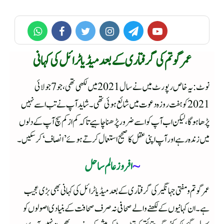
عمر گوتم کی گرفتاری کے بعد میڈیا ٹرائل کی کہانی
نوٹ: یہ خاص رپورٹ میں نے سال 2021 میں لکھی تھی، جو 7 جولائی
2021 کو ہفت روزہ دعوت میں شائع ہوئی تھی۔ شاید آپ نے تب اسے نہیں
پڑھا ہوگا، لیکن اب آپ کو اسے ضرور پڑھنا چاہیے تاکہ کم از کم سچ آپ کے دلوں
میں زندہ رہے اور آپ اپنی عقل کا صحیح استعمال کرتے ہوئے’ انصاف ‘کر سکیں۔
~
افروز عالم ساحل
عمر گوتم ومفتی جہانگیر کی گرفتاری کے بعد میڈیا ٹرائل کی کہانی بھی بڑی عجیب
ہے۔ ان کہانیوں کے لکھنے والے صحافی نہ صرف صحافت کے بنیادی اصولوں کو