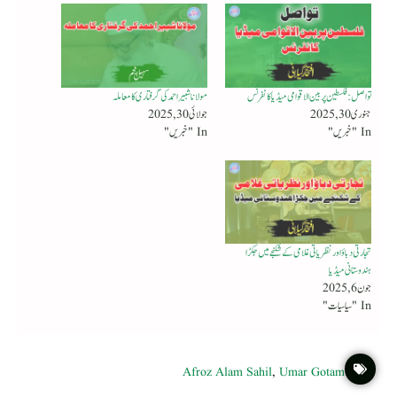
تواصل: فلسطین پر بین الاقوامی میڈیا کانفرنس
مولانا شبیر احمد کی گرفتاری کا معاملہ
جنوری 30, 2025
جولائی 30, 2025
In "خبریں"
In "خبریں"
تجارتی دباؤ اور نظریاتی غلامی کے شکنجے میں جکڑا
ہندوستانی میڈیا
جون 6, 2025
In "سیاسیات"
Afroz Alam Sahil
,
Umar Gotam