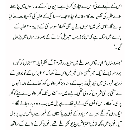
اس کے لیے اے ٹی ایس نے تیاری کرلی ہے۔ این سی آر کے مدرسوں میں پڑھنے
والے طلبہ کی تفصیلات کا موازنہ نوئیڈا ڈیف سوسائٹی کے طلبہ کی تفصیلات سے کیا
جائے گا۔‘ اس خبر میں انہوں نے یہ بھی لکھا، ’سوسائٹی کے لاپتہ ۲۰ طلبہ کے
بارے میں شک ہے کہ ان کا مذہب تبدیل کرانے کے بعد مدرسوں میں پڑھایا
گیا۔‘
’ہندوستان‘ اخبار تو اس معاملے میں مزید دو قدم آگے نظر آیا۔ ۲۳ جون کو گورو
چودھری نے ایک خبر لکھی، اس خبر میں اس نے لکھا کہ ۲۲ برس کے نوجوان کے
ذریعہ فروری میں تبدیلی مذہب کے دستاویز گھر والوں کو دکھانے کے بعد انہوں
نے سختی برتنی شروع کردی تھی۔ ایسے میں دو مہینوں تک گھر والوں نے بیٹے کو گھر
پر ہی رکھا اور اس کا فون بھی لے لیا تھا۔۔۔ اپریل میں جب وہ دوبارہ جانے لگا، تو
ایک دن گونگے بہرے منو یادو کے فون پر پاکستان کے نمبر سے وہاٹس ایپ پر کال
آیا۔ فون میں کچھ قابل اعتراض ویڈیو بھی ملے تھے۔ فون کرنے والے کے ساتھ