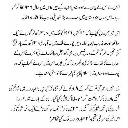
ایس نے اس کے پاس سے جو دستاویز ضبط کیے ہیں، اس میں سال ۱۹۲۶ کا ذکر کیا
ہے۔ اس سال ہندوستان میں سب سے بڑا تبدیلی مذہب کا واقعہ ہوا تھا۔
اسی خبر میں بتایا گیا ہے کہ ۱۴ اکتوبر ۱۹۲۶ کو ملک میں ۳.۸ لاکھ لوگوں نے ایک
ساتھ بودھ مذہب اپنایا تھا۔ وہیں پورے ملک میں یہ آبادی ۳۰ لاکھ کے پار پہنچ
گئی تھی۔ عمر گوتم کے دماغ میں ایسا ہی کچھ چل رہا تھا۔ اے ٹی ایس نے اس کے
یہاں سے کاغذات، ڈائری وغیرہ برآمد کی ہیں۔ اس میں اس نے لکھا ہے کہ وہ
پورے ہندوستان میں اسلام کا پرچم لہرانے کا خواہش مند ہے۔
یہی نہیں، عمر گوتم کے گھر کے افراد کو لے کر بھی کئی کہانیاں اخباروں میں شائع کی
گئیں اور ان کو ’دہشت گرد‘ جیسا بنا کر پیش کیا گیا۔ ان کے بارے میں طرح
طرح کی باتیں شائع کی گئیں۔ ۲۴ جون کو ’دینک جاگرن‘ نے ایک خبر شائع کی۔
اس خبر کی سرخی تھی، ’۲۲ بار بیرون ملک گیا تھا عمر‘