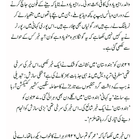
والد راجیو یادو کی کافی بحث ہوئی۔ راجیو یادو نے بتایا کہ بیٹے کے فون پر جانچ کرنے
کے دوران وہاٹس ایپ پر کچھ ویڈیو ملے، جن میں بچے ہاتھوں میں ہتھیار لے کر
ٹریننگ لے رہے ہیں اور گولیاں بھی چلا رہے ہیں۔ اس پوری کہانی میں رپورٹر
نے یہ کہیں نہیں لکھا ہے کہ یہ گونگا بہرہ منو یادو ہے کون؟ یہ خبر کس کے حوالے
سے لکھی گئی ہے۔
۲۶ جون کو ’ہندوستان‘ میں نشانت کوشک نے ایک خبر لکھی۔ اس خبر کی سرخی
تھی ’مغربی اتر پردیش میں مذہبی جذبات بھڑکانے کی ہے آتنکی سازش: تبدیلی
مذہب کے دہشت گرد تنظیموں سے تار جڑنے کا معاملہ سنگین، کشمیر کنیکشن آرہا
ہے سامنے‘ یہ کہانی ’ہندوستان‘ میں اگلے دن بھی دہرائی گئی۔ ۲۷ جون کو
’ہندوستان‘ نے ایک خبر شائع کی۔ اس خبر کی سرخی تھی ’بڑی سازش کو انجام
دینے کی تیاری کر رہا تھا ملزم‘۔
اس خبر میں لکھا گیا کہ ’عمر گوتم سال ۱۹۲۶ دہرانے کا خواب دیکھ رہا تھا۔ اے ٹی