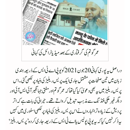
عمر گوتم کی گرفتاری کے بعد میڈیا ٹرائل کی کہانی
دراصل یہ پوری کہانی 20 جون 2021 کو یو پی اے ٹی ایس کے ذریعہ ہندی
زبان میں تین صفحات پر مشتمل جاری ایک پریس ریلیز کی بنیاد پر لکھی گئی۔ اس
پریس ریلیز میں یہ بھی دعویٰ کیا گیا تھا کہ عمر گوتم اور مفتی جہانگیر آئی ایس آئی اور
دیگر غیر ملکی فنڈنگ سے مذہب تبدیل کرواتے تھے۔ حیرانی کی بات ہے کہ اتر
پردیش کے زیادہ تر اخباروں نے اس پریس ریلیز کی بنیاد پر لکھی اسٹوری میں کہیں
یہ ذکر نہیں کیا کہ یہ یو پی پولیس یا اے ٹی ایس کے ذریعہ جاری کردہ ’پریس ریلیز‘