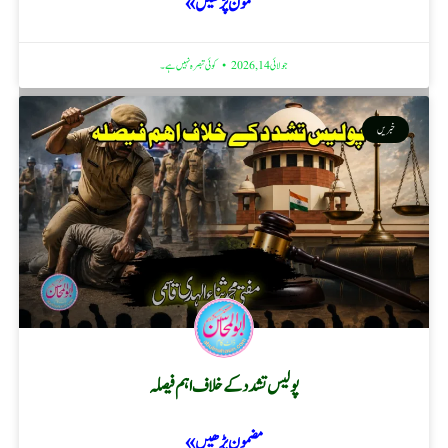
مضمون پڑھیں »
جولائی 14, 2026
کوئی تبصرہ نہیں ہے۔
خبریں
پولیس تشدد کے خلاف اہم فیصلہ
مضمون پڑھیں »