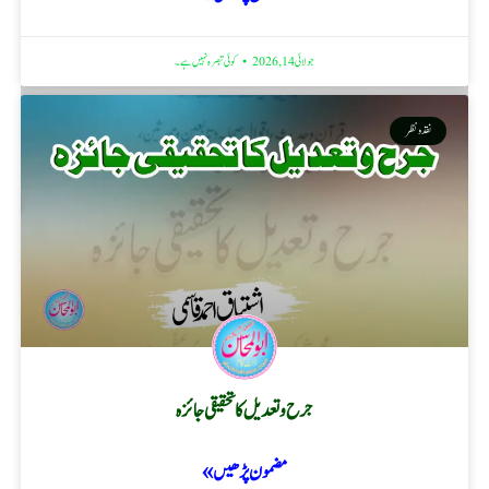
جولائی 14, 2026
کوئی تبصرہ نہیں ہے۔
نقد ونظر
جرح و تعدیل کا تحقیقی جائزہ
مضمون پڑھیں »