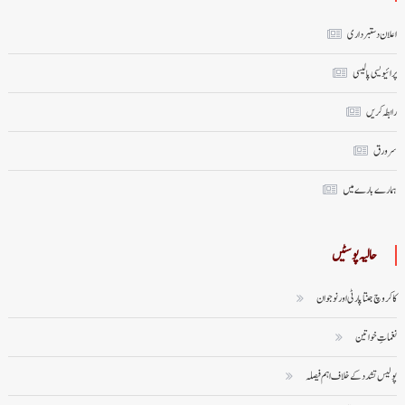
اعلان دستبرداری
پرائیویسی پالیسی
رابطہ کریں
سر ورق
ہمارے بارے میں
حالیہ پوسٹیں
کاکروچ جنتا پارٹی اور نوجوان
نغماتِ خواتین
پولیس تشدد کے خلاف اہم فیصلہ