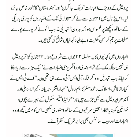
پردیش کے دو بڑے اخبارات ’دینک جاگرن‘ اور ’ہندوستان‘ کا بطور خاص جائزہ
لیا۔ اس پڑتال میں ۲۱ جون سے لے کر ۳ جولائی تک کے اخباروں کو پوری باریکی
کے ساتھ دیکھنے پر محسوس ہوا کہ ہر دن ’تبدیلی مذہب‘ کو لے کر پورے پورے
صفحات پر جم کر من گھڑت وبے بنیاد کہانیاں شائع کی گئی ہیں۔
اخباروں میں کہانیوں کا یہ سلسلہ ۲۲ جون سے شروع ہوا۔ ۲۲ جون کو اتر پردیش
ہی نہیں، بلکہ ملک کے تمام ہندی اور انگریزی اخبارات نے ’ایک ہزار سے زیادہ کا
کرایا مذہب تبدیل، دو گرفتار، آئی ایس آئی دے رہی تھی پیسہ‘ ’اے ٹی ایس نے
کیا راز فاش، اسلامک دعوہ سنٹر کا اہم رول‘ ’مہاراشٹر، ہریانہ، کیرالا، دہلی اور
آندھرا پردیش سے بھی جڑے ہیں تار ‘ ’نوئیڈا مقیم اسکول کے بہرے بچوں،
خواتین کو بنایا شکار‘ جیسی سرخیوں کے ساتھ اسٹوری لکھی۔ اس کام میں کچھ اردو
اخبارات اور ویب سائٹس بھی برابر شریک نظر آئے۔