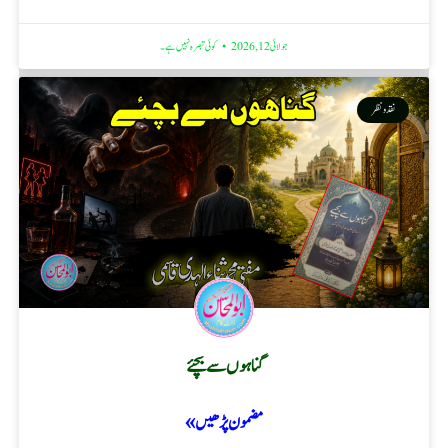
جولائی 12, 2026
کوئی تبصرہ نہیں ہے۔
نقد ونظر
گناہوں سے بچئے
مضمون پڑھیں »