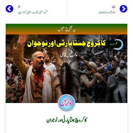
پچھلا
اگلا
علماء حق اور الحاد کا مقابلہ
کشمیر اسمبلی انتخابات: انتخابی مہم عروج پر
یہ بھی پڑھیں
فکر امروز
کاکروچ جنتا پارٹی اور نوجوان