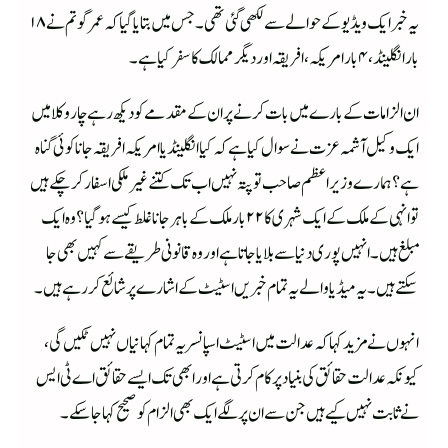
یہ خبر ایک ویڈیو کے حوالے سے لکھی گئی تھی۔ جس میں بتایا گیا کہ عمر گوتم نے ۱۸
بار انگلینڈ، ۴ بار امریکہ، افریقہ اور دیگر ممالک کا سفر کیا ہے۔
ان الزامات کے بارے میں بات کرنے پر ان کے مقدمے کو دیکھ رہے چار وکلا میں
ایک وکیل آشمہ عزت نے سوال کیا ہے کہ کیا انگلینڈ یا امریکہ افریقہ جانا کوئی گناہ
ہے؟ ہمارے وزیر اعظم صاحب تو پتہ نہیں اب تک کتنے غیر ملکی اسفار کر چکے ہیں
تو انہی کے ملک کے ایک شہری کا ۲۲ بار ملک کے باہر جانا غلط کیسے ہو گیا؟ وہ ایک
مبلغ ہیں۔ انہیں پوری دنیا سے بلایا جاتا ہے اور وہ قانونی طریقے سے کہیں بھی جا
سکتے ہیں۔ یہ میڈیا والے یہ تمام خبریں اسٹیٹ کے اشارے پر شائع کر رہے ہیں۔
انہوں نے مزید کہا کہ عدالت میں اسٹیٹ اسپانسر یہ تمام کہانیاں نہیں ٹکیں گی،
کیونکہ عدالت حقائق کی بنیاد پر کام کرتی ہے اور ابھی تک ایسے حقائق اے ٹی ایس
نے ثابت نہیں کیے ہیں جن سے ان پر لگے ایک بھی الزام کو صحیح کہا جا سکے۔