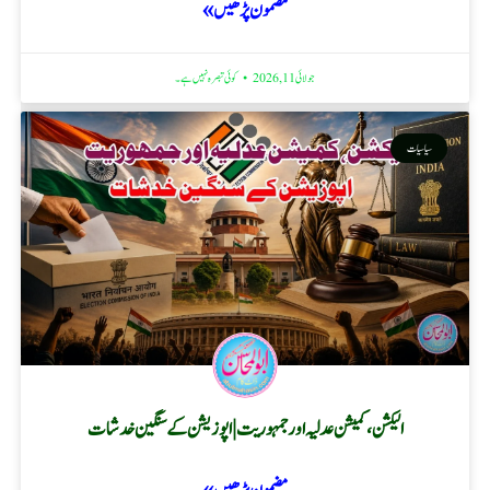
مضمون پڑھیں »
جولائی 11, 2026
کوئی تبصرہ نہیں ہے۔
سیاسیات
الیکشن، کمیشن عدلیہ اور جمہوریت | اپوزیشن کے سنگین خدشات