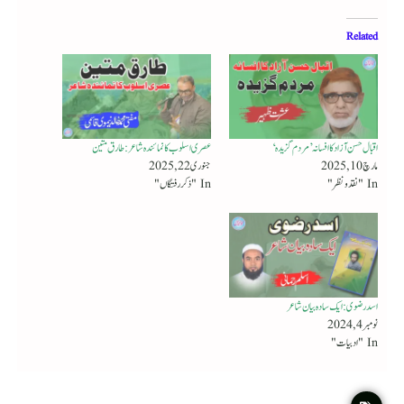
Related
اقبال حسن آزاد کا افسانہ ’مردم گزیدہ‘
عصری اسلوب کا نمائندہ شاعر : طارق متین
مارچ 10, 2025
جنوری 22, 2025
In "نقد ونظر"
In "ذکر رفتگاں"
اسد رضوی : ایک سادہ بیان شاعر
نومبر 4, 2024
In "ادبیات"