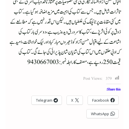
اقبال حسن آزاد افسانہ نگاری کی فنی خصوصیات پر ممتاز ناقد وہاب اشرفی کے بھی
تاثرات شامل ہیں۔ جس سے کتاب کی اہمیت میں مزید اضافہ ہوگیا ہے۔کتاب
میں کئی مقامات پر ٹائپنگ کی غلطیاں ہیں۔ لیکن اس قدر نہیں ہے کہ مطالعے کے
ذوق پر کوئی اثر پڑے،کتاب کا سرورق دیدہ زیب ہے، دوسری بار کتاب کی
اشاعت کے لیے اقبال حسن آزاد کو ڈھیروں مبارکباد اور نیک خواہشات، امید ہے
کہ ادبی حلقوں میں اس کتاب کی شایان شان پذیرائی کی جائے گی۔کتاب کی
قیمت 250 روپے ہے، مصنف کا رابطہ نمبر: 9430667003
Post Views:
379
Share this:
Telegram
X
Facebook
WhatsApp