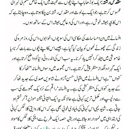
مقدس رشتہ:
ایک بوڑھا باپ اپنے بچوں سے محبت میں ایک خاص قسم کی گہرائی
محسوس کرتا ہے، جو ایک بے لوث اور مقدس رشتہ بن چکا ہوتا ہے۔ وہ چاہتا ہے کہ
اس کا بچہ ہمیشہ خوش رہے، اور اس کی دعائیں ہمیشہ اس کے ساتھ ہوں۔
افسانے میں ان احساسات کی عکاسی اس کی سوچوں، خوابوں،اس کی روزمرہ کی
زندگی کے چھوٹے لمحوں کو بیان کیا گیا ہے، جیسے اس کا اپنے بچوں سے بات کرنا، یا
خاموشی میں بیٹھ کر انہیں یاد کرنا۔ یہ سب اس کی اندرونی دنیا کو واضح کرتا ہے اور
ایک گہرا، دلگداز منظر پیش کرتا ہے۔ اس مجموعہ میں دسواں افسانہ "ٹھاکر کا
کنواں” ہے اس افسانے میں اقبال حسن آزاد نے بیسویں صدی کے جدید ٹھاکر
کے جدید کنوؤں کی منظر کشی کی ہے۔ یہ افسانہ ‘ راقم کے نزدیک مجموعے کی سب
سے دلچسپ اور مکمل ترین کہانی ہے حالانکہ یہ ایک انتہائی تشنہ موڑ پر آ کر ختم ہو
جاتی ہے۔ شاید یہی اس کہانی کی بنیادی خوبی بھی ہے کہ اس کا روایتی کلائمکس کہانی
کی ابتدا ہی میں نمودار ہوجاتا ہے اور بقیہ حصہ ایک طرح سے اینٹی کلائمکس کا مواد