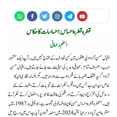
قطرہ قطرہ احساس : احساسات کا عکاس
اسلم رحمانی
اقبال حسن آزاد ادبی حلقوں میں کسی تعارف کے محتاج نہیں ہیں۔ آپ ایک مشہور
ادیب،معروف شاعر، صحافی و مدیر کی حیثیت سے جانے جاتے ہیں۔اقبال حسن
آزاد اگرچہ مختلف شعبہ ہائے فکر و ادب سے وابستہ ہیں۔مگر افسانہ نگاری ان کا
خاص میدان ہے جس میں وہ فکرو نظر نت نئے تجربات کرتے،اظہار کےنئے
وسائل کی اختراع و ایجاد کرتے اور قلم کی طاقت کا بھرپور استعمال کرتے نظر آتے
ہیں۔”قطرہ قطرہ احساس”ان کا پہلا افسانوی مجموعہ ہے،جو پہلی بار 1987ء میں
منظر عام پر آیا،دوسراایڈیشن 2024ء میں منصہ شہود پر آیا ہے اس میں درج ذیل