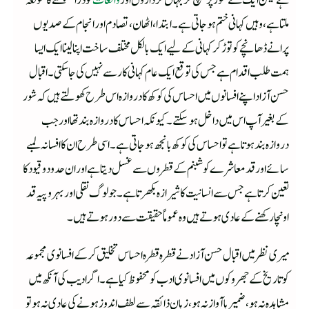
ہے لیکن ایک نئے موڑ پر پہنچ کر جہاں کرداروں اور
واقعات
کو ذرا سنبھلنے کا موقعہ
ملتا ہے، وہیں کہانی ختم ہوجاتی ہے۔ ابتدا، اٹھان، تصادم اور انجام کے صدیوں
پرانے ڈھانچے کو توڑ کر کہانی کے لیے ایک بالکل مختلف ساخت اپنا لینا ایک ایسا
ہمت طلب اقدام ہے جس کی توقع ایک عام کہانی کار سے نہیں کی جا سکتی۔ اقبال
حسن آزاد اپنے افسانوں میں احساس کی کوکھ کا دروازہ اس طرح کھولتے ہیں کہ شور
کے بغیر آپ اس میں داخل ہو سکتے۔ کیونکہ احساس کا دروازہ بند تھا اور جب
دروازہ بند ہوتا ہے تو احساس کی کوکھ بانجھ ہو جاتی ہے۔ اسی طرح ان کا افسانہ لمبے
سائے اور قد معاشرے کو شبنم کے قطروں سے غسل دیتا ہے اور ان حدود و قیود کا
تعین کرتا ہے جس سے انسانیت کا شیرازہ بکھرتا ہے۔ جو لوگ نقلی اور بہروپیہ قد
اونچا رکھنے کے عادی ہوتے ہیں وہ عموماً حقیقت سے دور ہوتے ہیں۔
میری نظر میں اقبال حسن آزاد نے قطرہ قطرہ احساس تخلیق کر کے افسانوی مجموعہ
کو تاریخ کے جھروکوں میں افسانوی ادب کو محفوظ کیا ہے۔ اگر ادیب کی آنکھ میں
مشاہدہ نہ ہو، ضمیر با آواز نہ ہو، زبان ذائقہ سے لطف اندوز ہونے کی عادی نہ ہو تو