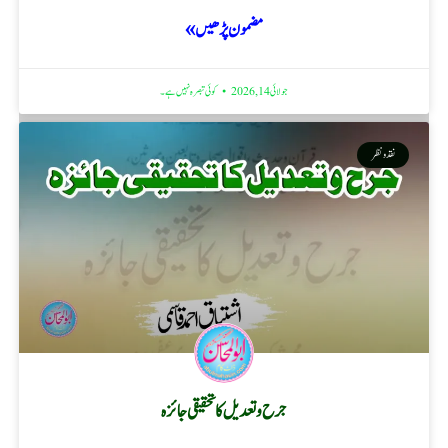
مضمون پڑھیں »
جولائی 14, 2026
کوئی تبصرہ نہیں ہے۔
نقد ونظر
جرح و تعدیل کا تحقیقی جائزہ