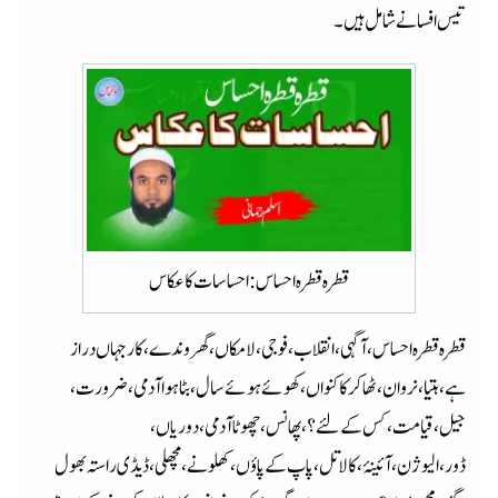
تیس افسانے شامل ہیں۔
قطرہ قطرہ احساس : احساسات کا عکاس
قطرہ قطرہ احساس، آگہی،انقلاب، فوجی،لا مکاں،گھروندے،کارجہاں دراز
ہے،ہتیا،نروان،ٹھاکر کا کنواں،کھوئے ہوئے سال،بٹا ہواآدمی،ضرورت،
جیل،قیامت،کس کےلئے؟،پھانس،چھوٹا آدمی،دوریاں،
ڈور،الیوژن،آئینۂ،کالا تل،پاپ کے پاؤں، کھلونے،مچھلی،ڈیڈی راستہ بھول