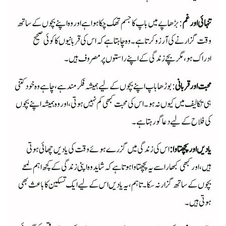
تنہائی اور غم
: بڑھاپے میں باپ کا جسم تھک چکا ہوا ہے اور وہ اپنے بچوں کے ساتھ
وقت گزارنے کی آرزو کرتا ہے۔ وہ چاہتا ہے کہ اس کی قربانیوں کا کوئی صحیح
ادراک ہو، مگر بچے زندگی کے اپنے راستوں پر مصروف ہیں۔
محبت اور قربانی
: بوڑھا باپ اپنے بچوں کے لیے ہمیشہ فکر مند ہے، چاہے وہ خود کتنی
ہی تکالیف میں کیوں نہ ہو۔ اس کی محبت کبھی کم نہیں ہوتی، اور وہ ہمیشہ اپنے بچوں
کی فلاح کے لیے دعا گو رہتا ہے۔
یادیں اور پچھتاوا:
اس کی زندگی میں گزرے ہوئے وقت کی یادیں چھائی ہوتی
ہیں، اور کبھی کبھار اسے یہ پچھتاوا ہوتا ہے کہ شاید وہ اپنی زندگی کے کچھ اہم لمحے
بچوں کے ساتھ گزار نہ سکا۔ تاہم، یہ یادیں اس کے لیے ایک تسکین کا باعث بھی
ہوتی ہیں۔