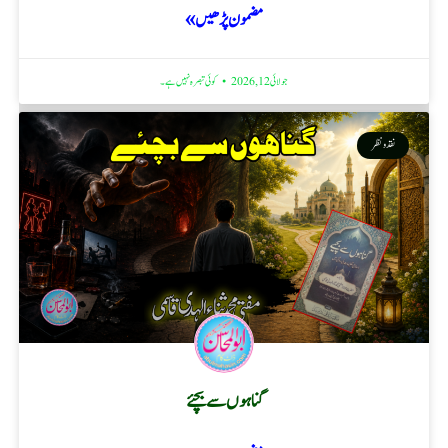
مضمون پڑھیں »
جولائی 12, 2026
کوئی تبصرہ نہیں ہے۔
نقد ونظر
گناہوں سے بچئے