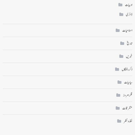
ادبیات
ڈائری
اسلامیات
تاریخ
خبریں
ذکر رفتگاں
سیاسیات
فکر امروز
متفرقات
نقد ونظر