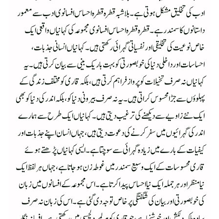
ادب کی تخلیق مشکل ہوتی ہے۔ بلاشبہ قطرہ قطرہ احساس افسانوی ادب سے معمور
داستانوں کا سمندر ہے۔ قطرہ قطرہ احساس افسانوی مجموعہ کی کہانیاں واقعی ایک
خاص نوعیت کی تخلیقی اور نفسیاتی گہرائی رکھتی ہیں۔ کہانیاں انسانی جذبات،
احساسات اور داخلی دنیا کی خوبصورتی کو بہت باریک بینی سے بیان کرتی ہیں۔ یہ
کہانیاں نہ صرف تخیلات کو پرواز فراہم کرتی ہیں، بلکہ قاری کو مختلف زندگی کے
پہلوؤں سے جڑا محسوس کراتی ہیں۔یہ نہ صرف بیرونی دنیا کو، بلکہ اندر کی دنیا کو بھی
ایک نئے زاویے سے دیکھنے کی ترغیب دیتی ہیں۔ کہانیاں ایک طرح سے ہمارے
اندر کی گہرائیوں میں سفر کرنے کی دعوت دیتی ہیں، جہاں انسان اپنے جذبات اور
کیفیات کے بارے میں زیادہ گہرائی سے سوچتا ہے۔ ایسی کہانیاں پڑھتے ہوئے
قاری محسوسات کے ایک وسیع سمندر میں غوطہ زن ہو جاتا ہے، جہاں ہر لفظ ایک
نیا منظر اور ہر جملہ ایک نیا احساس پیدا کرتا ہے۔ اس مجموعہ کے افسانوں میں زبان
کی خوبصورتی اور بیان کی شگفتگی پر خاص توجہ دی گئی ہے۔ اس کی زبان نہ صرف
سادہ بلکہ دلکش اور خوشنما ہے، جو قاری کو ہر لمحہ دلچسپی میں رکھتی ہے۔ افسانہ نگار