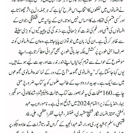
نے افسانوں میں لفظوں کا انتخاب اس طرح کیا ہے کہ ہر جملہ دل پر اثر چھوڑتا ہے
اور کسی قسم کی تھکاوٹ کا احساس نہیں ہوتا۔ ان کے بیانیہ میں شگفتگی، جو ان کے
افسانوں کی ہنسی اور غم کی لذت کو بڑھاتی ہے، زندگی کی پیچیدگیوں کو بڑی سلیقے
سے ظاہر کرتی ہے۔ ان کی زبان میں جو توازن پایا جاتا ہے، وہ ان کے افسانوں کو نہ
صرف ذہنی طور پر پُرکشش بلکہ جذباتی طور پر بھی گہرائی عطا کرتا ہے۔اپنے
موضوع کے حوالے سے تمام کہانیاں اپنے اندر ندرت اور جدت لیے ہوئے ہیں۔
یوں کہا جا سکتا ہے کہ ’یہ افسانوی مجموعہ ‘ آج کے دور کے نمائندہ افسانوی مجموعوں
میں سے ایک ہے۔ جدید اردو ادب کے طالب علموں کو یہ کتاب ضرور پڑھنی
چاہیے۔ 160 صفحات کی یہ خوبصورت کتاب،ثالث پبلیکیشنز، شاہ کالونی، مونگیر،
بہار، انڈیا کے زیر اہتمام 2024 میں شائع ہوئی ہے۔ نامور ادیب عبد
المغنی،ممتاز افسانہ نگار شفیع مشہدی،غضنفر،شہاب ظفر اعظمی،علی رفاد
فتیحی،اسلم جمشیدپوری اور ارشد عبد المجید کے گراں قدر تاثرات کے علاوہ بیکور پر