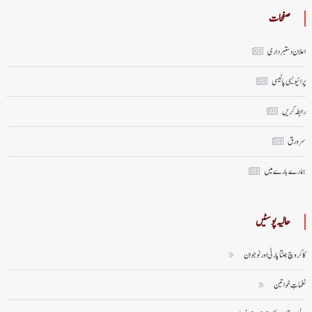
صفحات
اعلان دستبرداری
پرائیویسی پالیسی
رابطہ کریں
سر ورق
ہمارے بارے میں
حالیہ پوسٹیں
کاکروچ جنتا پارٹی اور نوجوان
نغماتِ خواتین