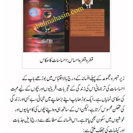
قطرہ قطرہ احساس : احساسات کا عکاس
زیر تبصرہ مجموعہ کے پہلے افسانہ کے درج بالا اقتباس میں بوڑھے باپ کے
احساسات کی ترجمانی اس کی زندگی کے تجربات، قربانیوں اور بچوں کے لیے محبت
کی عکاسی نمایاں ہے۔ایک بوڑھا باپ اپنے بڑھاپے میں تنہائی، بے بسی اور زندگی
کی تھکن محسوس کرتا ہے، لیکن اس کے ساتھ ہی وہ اپنے بچوں کی کامیابیوں اور
خوشیوں میں سکون بھی پاتا ہے۔ اس افسانہ کے مطالعے سے درج ذیل جذبات
اور کیفیات کی جھلک ملتی ہے: