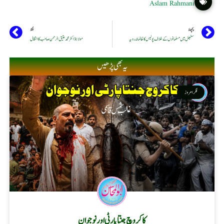
Aslam Rahmani
پچھلا
اگلا
سنبھل میں مسلمانوں کے خلاف پولیس کا ظالمانہ رویہ
مولانا ڈاکٹر محمد عتیق الرحمن صاحب کا انتقال
یہ بھی پڑھیں
فکر امروز
کاکروچ جنتا پارٹی اور نوجوان