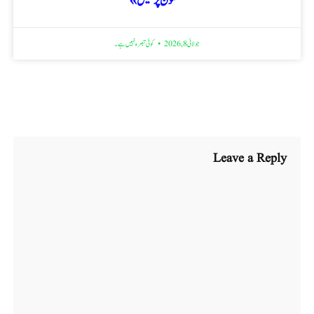
مضمون پڑھیں »
جولائی 8, 2026
کوئی تبصرہ نہیں ہے۔
Leave a Reply