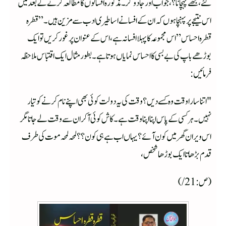
گئے،مجھے پہچانا؟،جواب اور جادو گر۔ مذکورہ افسانوں کا مطالعہ کرنے کے بعد میں
اس نتیجے پر پہنچا ہوں کہ ان کے افسانے اساطیری ادب سے مزین ہیں۔”قطرہ
قطرہ احساس” اس مجموعہ کا پہلا افسانہ ہے،اس کے عنوان پر غور کریں تو ایک
بوڑھے باپ کی بےبسی کا احساس نمایاں ہوتا ہے۔ بطور مثال ایک اقتباس ملاحظہ
فرمائیں:
"اتنا سارا وقت وہ کسے دیں؟وقت کی یہ دولت کوئی بھی اپنے نام کرنے کو تیار
نہیں۔ ہرکسی کے پاس اپنا اپنا وقت ہے۔کاش کوئی آکر ان سے وقت لے جاتا مگر
اس ویران گھر میں کون آئے؟ یہاں اب ہے ہی کون؟؟ لمحہ لمحہ موت کی طرف
قدم بڑھاتا ایک بوڑھا شخص،
(ص:21/)