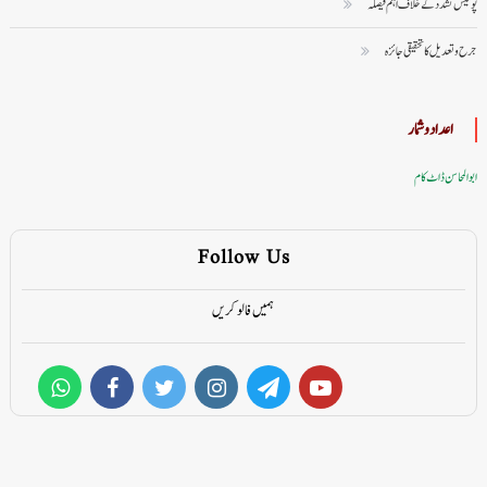
پولیس تشدد کے خلاف اہم فیصلہ
جرح و تعدیل کا تحقیقی جائزہ
اعداد وشمار
ابوالمحاسن ڈاٹ کام
Follow Us
ہمیں فالو کریں