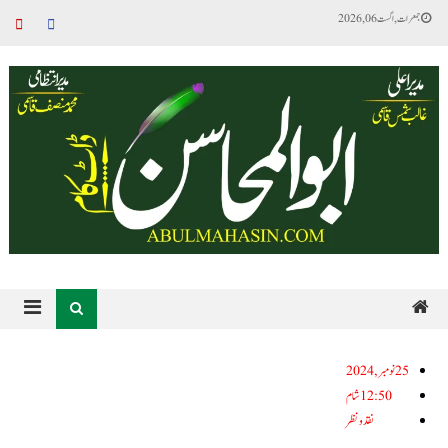
جمعرات, اگست 06, 2026
25نومبر, 2024
12:50 شام
نقد ونظر