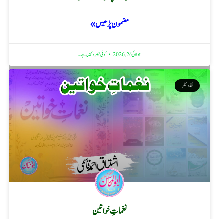
مضمون پڑھیں »
جولائی 26, 2026
کوئی تبصرہ نہیں ہے۔
نقد ونظر
نغماتِ خواتین