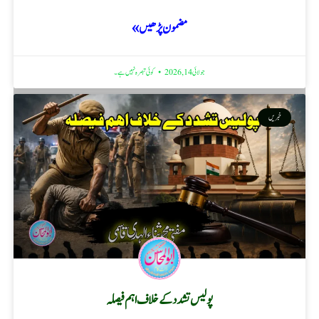
مضمون پڑھیں »
جولائی 14, 2026
کوئی تبصرہ نہیں ہے۔
خبریں
پولیس تشدد کے خلاف اہم فیصلہ