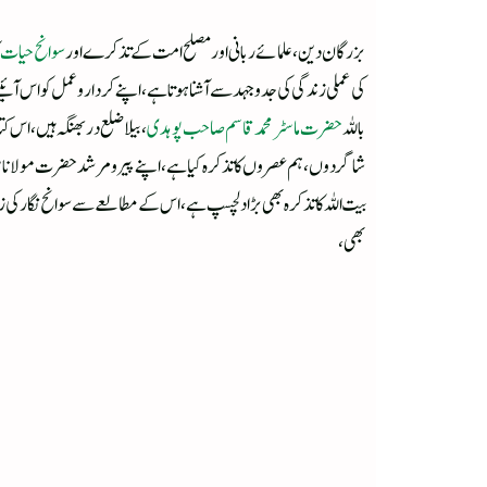
بزرگان دین، علمائے ربانی اور مصلح امت کے تذکرے اور
سوانح حیات
کی عملی زندگی کی جدوجہد سے آشنا ہوتا ہے، اپنے کردار و عمل کو اس 
باللہ
حضرت ماسٹر محمد قاسم صاحب پوہدی
، بیلا ضلع دربھنگہ ہیں، اس 
شاگردوں، ہم عصروں کا تذکرہ کیا ہے، اپنے پیر و مرشد حضرت مولانا سر
بیت اللہ کا تذکرہ بھی بڑا دلچسپ ہے، اس کے مطالعے سے سوانح نگار کی
بھی،