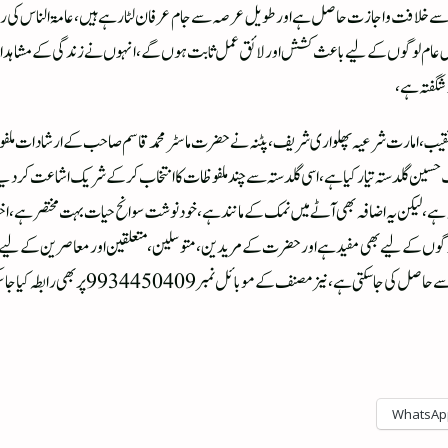
لیہ سے خلافت و اجازت حاصل ہے اور طویل عرصہ سے جام عرفان لٹا رہے ہیں،عامۃ الناس کی رش
قوش عام لوگوں کے لیے باعث کشش اور لائق عمل ثابت ہوں گے، انہوں نے زندگی کے مشاہد
شگفتہ ہے،
 نقیب، امارت شرعیہ پھلواری شریف، پٹنہ نے حضرت ماسٹر محمد قاسم صاحب کے ارشادات ملف
حسین گلدستہ تیار کیا ہے، اسی گلد ستہ سے چند ملفوظات کا انتخاب کر کے شریک اشاعت کر 
، لیکن یہ اضافہ بھی آٹے میں نمک کے مانند ہے،خود نوشت سوانح حیات بہت مختصر ہے، اختصار ا
 نیز مصنف کے موبائل نمبر 9934450409 پر بھی رابطہ کیا جا سکتا ہے،
WhatsAp