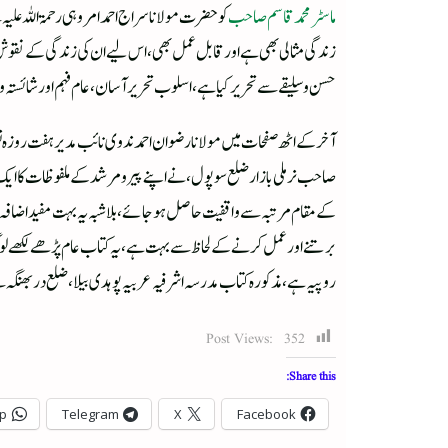
ماسٹر محمد قاسم صاحب
کو حضرت مولانا سراج احمد امروہی رحمۃ اللہ ع
زندگی مثالی بھی ہے اور قابل عمل بھی، اس لیے ان کی زندگی کے ن
حسن وسلیقے سے تحریر کیا ہے،اسلوب تحریر آسان،عام فہم اور شائستہ و
آخر کے اٹھ صفحات میں مولانا رضوان احمد ندوی نائب مدیر ہفت روزہ
صاحب نرملی بازار ضلع سوپول،نے اپنے پیر ومرشد کے ملفوظات کا ایک 
کے مقام مرتبہ سے واقفیت حاصل ہو جائے،بلاشبہ یہ بہت مفید اضافہ ہے
روپیہ ہے،مذکورہ کتاب مدرسہ اشرفیہ عربیہ پوہدی بیلا، ضلع دربھنگہ سے حاصل کی جا سکتی ہے،
Post Views:
352
Share this:
p
Telegram
X
Facebook