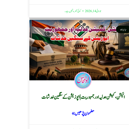
جولائی 14, 2026
کوئی تبصرہ نہیں ہے۔
سیاسیات
الیکشن، کمیشن عدلیہ اور جمہوریت | اپوزیشن کے سنگین خدشات
مضمون پڑھیں »