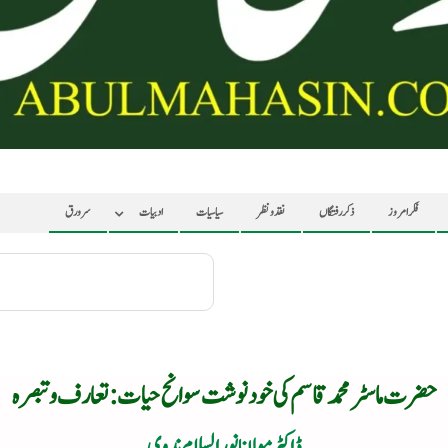
فکر امروز
ذکر رفتگاں
نقد ونظر
سیاسیات
ادبیات
سرورق
حضرت ماسٹر محمد قاسم کی خود نوشت سوانح حیات : تعارف وتبصرہ
ڈاکٹر مولانا نور السلام ندوی