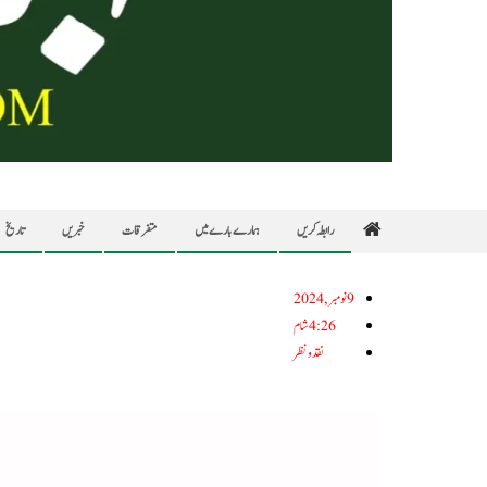
رابطہ کریں
ہمارے بارے میں
متفرقات
خبریں
تاریخ
9نومبر, 2024
4:26 شام
نقد ونظر