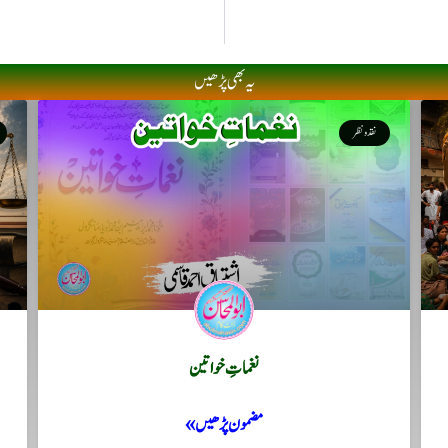
یہ بھی پڑھیں
نقد ونظر
نغماتِ خواتین
مضمون پڑھیں »