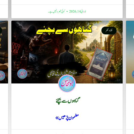
جولائی 14, 2026
کوئی تبصرہ نہیں ہے۔
نقد ونظر
گناہوں سے بچئے
مضمون پڑھیں »