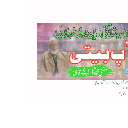
 شاہ تقی الدین ندوی فردوسیؒ کی آپ بیتی