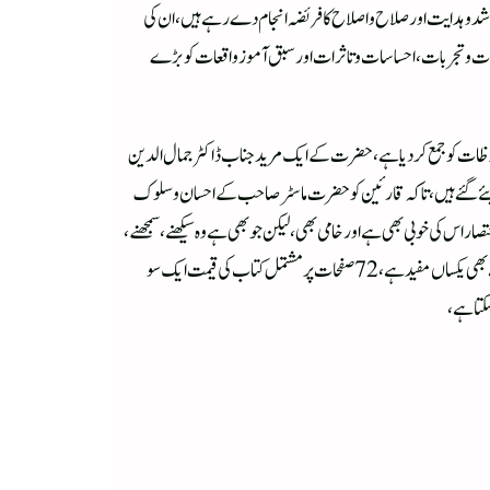
د و ہدایت اور صلاح و اصلاح کا فریضہ انجام دے رہے ہیں، ان کی
ات و تجربات،احساسات و تاثرات اور سبق آموز واقعات کو بڑے
وظات کو جمع کر دیا ہے،حضرت کے ایک مرید جناب ڈاکٹر جمال الدین
دیئے گئے ہیں ، تاکہ قارئین کو حضرت ماسٹر صاحب کے احسان وسلوک
س کی خوبی بھی ہے اور خامی بھی،لیکن جو بھی ہے وہ سیکھنے، سمجھنے،
برتنے اور عمل کرنے کے لحاظ سے بہت ہے، یہ کتاب عام پڑھے لکھے لوگوں کے لیے بھی مفید ہے اور حضرت کے مریدین،متوسلین، متعلقین اور معاصرین کے لیے بھی یکساں مفید ہے، 72 صفحات پر مشتمل کتاب کی قیمت ایک سو