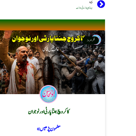
پچھلا
بہار کا پہلا نسائی ناولٹ
فکر امروز
کاکروچ جنتا پارٹی اور نوجوان
مضمون پڑھیں »