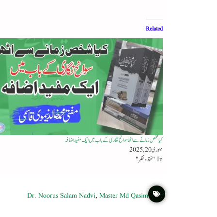
Related
کیا شخص زمانے سے اٹھا سوانح نگاری کے باب میں ایک مفید اضافہ
جنوری 20, 2025
In "نقد ونظر"
Dr. Noorus Salam Nadvi
,
Master Md Qasim