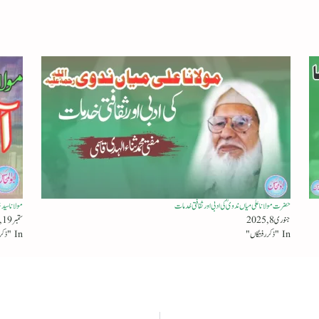
حضرت مولانا علی میاں ندویؒ کی ادبی اور ثقافتی خدمات
مولانا سید
جنوری 8, 2025
ستمبر 19, 2024
In "ذکر رفتگاں"
In "ذکر رفتگاں"