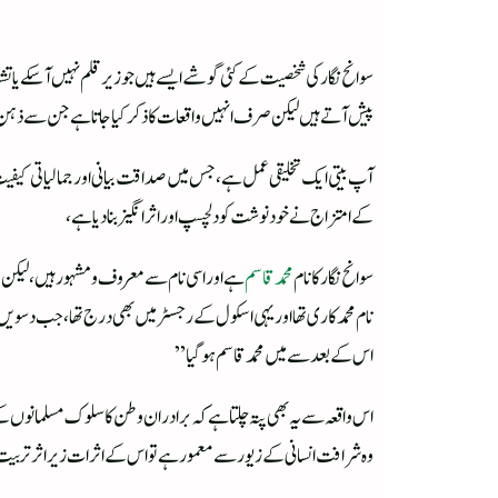
سوانح نگارکی شخصیت کے کئی گوشے ایسے ہیں جو زیر قلم نہیں آسکے یا ت
پیش آتے ہیں لیکن صرف انہیں واقعات کا ذکر کیا جاتا ہے جن سے ذہن و
آپ بیتی ایک تخلیقی عمل ہے، جس میں صداقت بیانی اور جمالیاتی کیفی
کے امتزاج نے خود نوشت کو دلچسپ اور اثر انگیز بنا دیا ہے،
سوانح نگار کا نام
محمد قاسم
ہے اور اسی نام سے معروف و مشہور ہیں، لیکن بچ
نام محمد کاری تھا اور یہی اسکول کے رجسٹر میں بھی درج تھا، جب دسویں کلا
اس کے بعد سے میں محمد قاسم ہو گیا”
اس واقعہ سے یہ بھی پتہ چلتا ہے کہ برادران وطن کا سلوک مسلمانوں کے
وہ شرافت انسانی کے زیور سے معمور ہے تو اس کے اثرات زیر اثر تربیت 