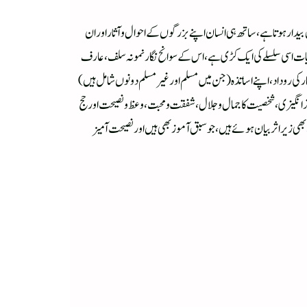
یدار ہوتا ہے، ساتھ ہی انسان اپنے بزرگوں کے احوال و آثار اور ان
ح حیات اسی سلسلے کی ایک کڑی ہے،اس کےسوانح نگار نمونہ سلف، عارف
ار کی روداد، اپنے اساتذہ(جن میں مسلم اور غیر مسلم دونوں شامل ہیں)
ر انگیزی، شخصیت کا جمال و جلال، شفقت و محبت، وعظ و نصیحت اور حج
ھی زیر اثر بیان ہوئے ہیں، جو سبق آموز بھی ہیں اور نصیحت آمیز