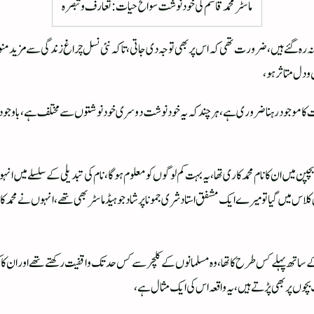
ماسٹر محمد قاسم کی خود نوشت سوانح حیات : تعارف وتبصرہ
شنہ رہ گئے ہیں، ضرورت تھی کہ اس پر بھی توجہ دی جاتی، تاکہ نئی نسل چراغ زندگی سے مزید م
 دل متاثر ہو،
ت کا موجود رہنا ضروری ہے،ہر چند کہ یہ خود نوشت دوسری خود نوشتوں سے مختلف ہے، باوجود 
پن میں ان کا نام محمد کاری تھا،یہ بہت کم لوگوں کو معلوم ہوگا،نام کی تبدیلی کے سلسلے میں ان
س میں گیا تو میرے ایک مشفق استاد شری جمونا پرشاد جو ہیڈ ماسٹر بھی تھے، انہوں نے محمد کاری نا
 ساتھ پہلے کس طرح کا تھا،وہ مسلمانوں کے کلچر سے کس حد تک واقفیت رکھتے تھے اور ان کا کتن
بچوں پر بھی پڑتے ہیں، یہ واقعہ اس کی ایک مثال ہے،