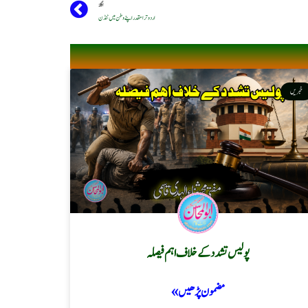
اگلا
اردو ترا مقدر اپنے وطن میں ٹنڈن
خبریں
پولیس تشدد کے خلاف اہم فیصلہ
مضمون پڑھیں »