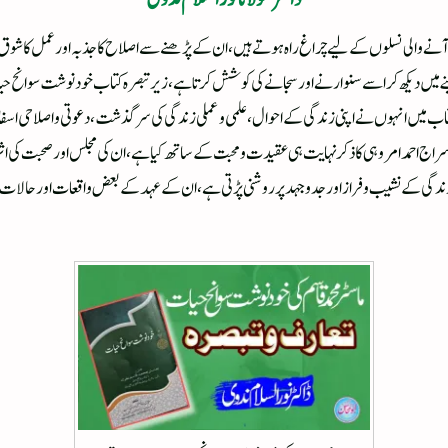
آنے والی نسلوں کے لیے چراغ راہ ہوتے ہیں، ان کے پڑھنے سے اصلاح کا جذبہ اور عمل کا شوق ب
آئینے میں دیکھ کر اسے سنوارنے اور سجانے کی کوشش کرتا ہے، زیر تبصرہ کتاب خود نوشت سوان
کتاب میں انہوں نے اپنی زندگی کے احوال، علمی و عملی زندگی کی سر گذشت، دعوتی و اصلاحی اسف
اج احمد امروہی کا ذکر نہایت ہی عقیدت و محبت کے ساتھ کیا ہے، ان کی مجلس اور صحبت کی اث
 زندگی کے نشیب و فراز اور جدوجہد پر روشنی پڑتی ہے، ان کے عہد کے بعض واقعات اور حالات ب