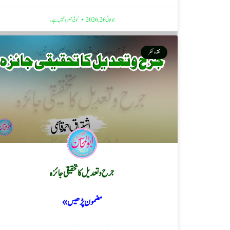
جولائی 26, 2026
کوئی تبصرہ نہیں ہے۔
نقد ونظر
جرح و تعدیل کا تحقیقی جائزہ
مضمون پڑھیں »