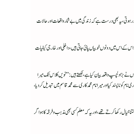
نور ہوتی، یہ بھی درست ہے کہ زندگی میں بے شمار واقعات اور حالات
اس کے اس میں دونوں خوبیاں پائ جاتی ہیں، داخلی اور خارجی کیفیات
ہوں نے بڑا دلچسپ واقعہ بیان کیا ہے، لکھتے ہیں:”نویں کلاس تک میرا
م کو ناپسند کیا اور میرا نام محمد کاری سے محمد قاسم میں تبدیل کر دیا،
ا خیال رکھا کرتے تھے،اور یہ کہ معلم کسی بھی مذہب وفرقہ کا ہو اگر