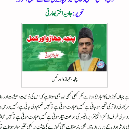
تحریر:
جاوید اختر بھارتی
پنجہ، جھاڑو اور کمل
ے جہاں کوڑوں کا انبار لگا ہوتا ہے مگر کبھی کبھی ایسا بھی ہوتا ہے کہ اس کی نوعیت ، حیثیت او
رکاری دفاتر کی تعمیر ہوجاتی ہے کہیں عبادت ہوتی ہے تو کہیں تعلیم دی جاتی ہے ، کہیں درس و
دوسری طرف ڈاکٹر ، انجینئر، پروفیسر کی جماعت تیار ہوتی ہے کہیں عبادت ہوتی ہے تو کہیں ع
 بادشاہوں کے درباروں میں بھی بندھتا ہے یعنی گھوڑے کی پشت پر کبھی فقیر سوار ہوتا ہے تو کبھی 