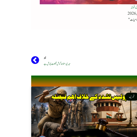
فوائد
اگلا
میری سنو جو گوش نصیحت نیوش ہے
خبریں