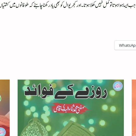
 اور جب ایسا ہوا ہوتا تو کمل نہیں کھلا ہوتا۔ اور کجریوال کو بھی یاد رکھنا چاہئے کہ طوفانوں میں
WhatsAp