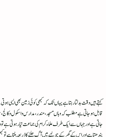
کہتے ہیں وقت بدلتا رہتا ہے یہاں تک کہ کبھی کوئی زمین بھی ایسی ہوتی ہ
قابل ہو جاتی ہے مطلب کہ وہاں مسجد ، مندر، مدارس و اسکول و کالج ، س
جاتی ہے اور جہاں سے ایک طرف علماء کرام کی جماعت تیار ہوتی ہے تو 
بندھتا ہے اور اس کے گھر کے چولہے میں آگ جلنے کا ذریعہ بنتا ہے تو کبھی