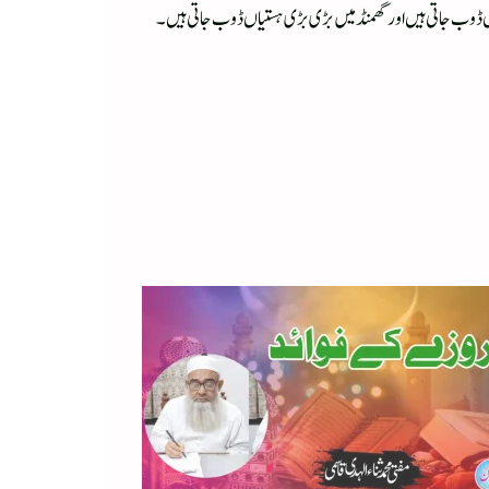
 کشتیاں ڈوب جاتی ہیں اور گھمنڈ میں بڑی بڑی ہستیاں ڈوب جاتی ہیں ۔