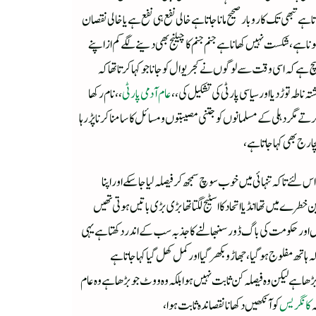
تبھی تک کاروبار صحیح مانا جاتاہے خالی نفع ہی نفع ہے یا خالی نقصان
ہے ، شکست نہیں کھانا ہے جنم جنم کا چیلنج بھی دینے لگے کم از اپنے
چ ہے کہ اسی وقت سے لوگوں نے کجریوال کو جانا جو کہا کرتا تھا کہ
اطہ توڑ دیا اور سیاسی پارٹی کی تشکیل کی،،
عام آدمی پارٹی
،، نام رکھا
 مگر دہلی کے مسلمانوں کو جتنی مصیبتوں و مسائل کا سامنا کرنا پڑ رہا
رج بھی کہا جاتا ہے ،
لئےتا کہ تنہائی میں خوب سوچ سمجھ کر فیصلہ لیا جاسکے اور اپنا
ن خطرے میں تھا انڈیا اتحاد کا اسٹیج لگتا تھا بڑی بڑی باتیں ہوتی تھیں
ہ نہیں اور حکومت کی باگ ڈور سنبھالنے کا جذبہ سب کے اندر دکھتا ہے یہی
تھ مفلوج ہوگیا، جھاڑو بکھر گیا اور کمل کھل گیا کہا جاتا ہے
ھا ہے لیکن وہ فیصلہ کن ثابت نہیں ہوا بلکہ وہ ووٹ جو بڑھا ہے وہ عام
ہ
کانگریس
کو آنکھیں دکھانا نقصاندہ ثابت ہوا ،