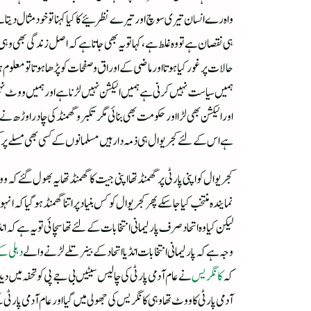
واہ رے انسان تیری سوچ اور تیرے نظرئیے کا کیا کہنا تو خود مثال دیتا
ہی نقصان ہے تو وہ غلط ہے ، کہا تو یہ بھی جاتاہے کہ اصل زندگی بھی وہی
حالات پر غور کیا ہوتا اور ماضی کے اوراق و صفحات کو پڑھا ہوتا تو معلو
ہمیں سیاست نہیں کرنی ہے ہمیں الیکشن نہیں لڑنا ہے اور ہمیں ووٹ نہیں ما
اور الیکشن بھی لڑا اور حکومت بھی بنائی مگر تکبر و گھمنڈ کی چادر او
ہے اس کے لئے کجریوال ہی ذمہ دار ہیں مسلمانوں کے کسی بھی مسلے پر کجر
کجریوال کو اپنی پارٹی پر گھمنڈ تھا اپنی جیت کا گھمنڈ تھا یہ بھول گئے
نمایندہ منتخب کیا جاسکے پھر کجریوال کو کس بنیاد پر اتنا گھمنڈ ہوگیا کہ ان
لیکن کیا وہ اتحاد صرف پارلیمانی انتخابات کے لئے تھا سچائی تو یہ ہے کہ
وجہ ہے کہ پارلیمانی انتخابات انڈیا اتحاد کے بینر تلے لڑنے والے
دہلی کے
کہ
کانگریس
نے عام آدمی پارٹی کی چالیس سیٹیں بی جے پی کو تحفہ میں دی
آدمی پارٹی کا ووٹ تھا وہی کانگریس کی جھولی میں گیا اور عام آدمی پارٹی