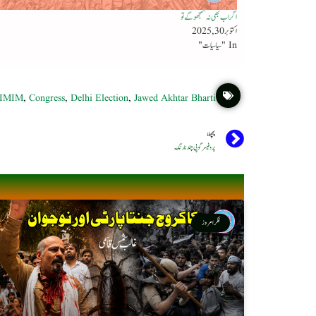
اگر اب بھی نہ سمجھوگے تو
اکتوبر 30, 2025
In "سیاسیات"
IMIM
,
Congress
,
Delhi Election
,
Jawed Akhtar Bharti
پچھلا
پروفیسر گوپی چندنارنگ
فکر امروز