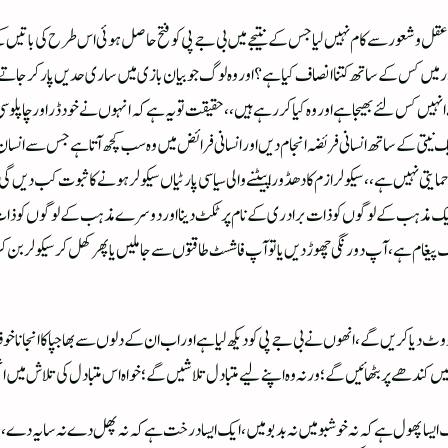
عقل و شعور سے کام نہیں لیا جس کے نتیجے میں بی جے پی کو فتح حاصل ہوئی اس طرح کی باتیں کہن
اقتدار میں کس کے ساتھ کتنا انصاف کیا ہے ؟ اور وہ لوگ جو بیان بازی میں ساری حدیں پار کرج
یں کس لئے بھیجا ہے اور وہ کیا کررہے ہیں ،، حقیقت تو یہ ہے کہ انہوں نے خود ڈر اور چاپلوسی کو اپ
 خود نیک نیتی کے ساتھ انسانی فریضہ انجام دیں اور انسانی فرائض میں وہ سب کچھ آتا ہے جس سے
ایتی نہیں ہے ،، سیکولر ازم کا دھڈورا پیٹنے والی سیاسی پارٹیاں سیکولر ہونے کا ثبوت کب دیں گ
 ایک مذہب کے لوگوں کو ذات برادری کے نام پر ٹکٹ دینا اور دوسرے مذہب کے لوگوں کو ذات برادری
ک پیغام ہے، آپ دو رنگی چھوڑ دیں یا تو آپ فاشسٹ طاقتوں سے جاملیں یا پھر کھل کر سیکولر بن کر
 دیا کریں گے، انھوں نے بی جے پی کو دیکھ لیا ہے اور اب ان کے دلوں سے بھاجپا کا انجانا
ھیں کندھے پر بٹھائیں گے؛ ورنہ وہ اپنے لیے متبادل تلاشیں گے؛ خواہ اس متبادل کی تلاش میں 
 ایک ایسا پھول ہے کہ نہ خوشبو میں نہ بدبو میں ، ایک ایسا درخت ہے کہ نہ پھل دے نہ سایہ دے ،، ا