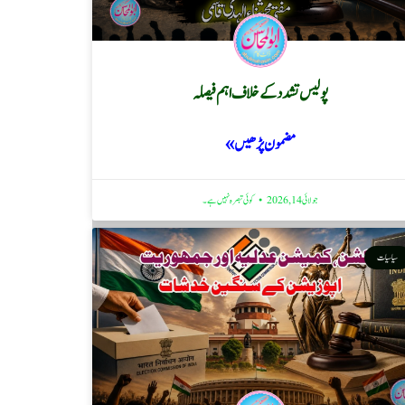
پولیس تشدد کے خلاف اہم فیصلہ
مضمون پڑھیں »
جولائی 14, 2026
کوئی تبصرہ نہیں ہے۔
سیاسیات