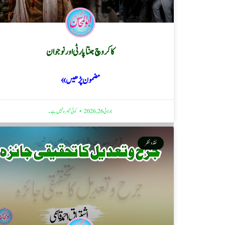
کاکروچ جنتا پارٹی اور نوجوان
مضمون پڑھیں »
جولائی 26, 2026
کوئی تبصرہ نہیں ہے۔
نقد ونظر