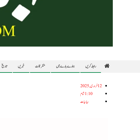
رابطہ کریں
ہمارے بارے میں
متفرقات
خبریں
تاریخ
12فروری, 2025
1:10 شام
سیاسیات