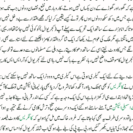
 ہے کہ گھور اور گھوڑے کے دن یکساں نہیں ہوتے ، کاروبار میں نفع ونقصان دونوں جب تک ہوتاہے 
 ہے جس میں دکھ سکھ دونوں ہوں پھر تونے کیسے یقین کرلیا کہ مجھے اقتدار سے بے دخل نہیں ہونا 
م ہوتا کہ انا ہزارے کے ساتھ ایک تحریک سے پہلے آپ ( کجریوال)کو کوئی نہیں جانتا تھا اور یہی س
نگنا ہے مگر ملک کی عوام نے دیکھا کہ ایک شاگرد اقتدار کا مزا چکھنے کے لئے استاد سے بھی رشتہ ن
ڑھ نے لگے جس کا ووٹ لیتے اسی کے ساتھ دھوکا دیتے رہے دہلی کے مسلمانوں سے وعدے تو خوب کرتے
یوال کا موقف واضح نہیں رہا ، نظریہ بے باک نہیں رہا اسی لئے کجریوال کو آر ایس ایس کا ریچا
 کہ ووٹ دینے کے لئے ایک گیلری ہوتی ہے اس گیلری میں دو ووٹر ایک ساتھ نہیں جاسکتے کیوں: اس 
ہوں نے
کانگریس
کو بھی جھٹک دیا اور آنکھ دکھانا شروع کردیا ابھی پارلیمانی الیکشن میں تو ملک کا آئی
 انڈیا اتحاد ابتدا سے ہی لڑکھڑا رہا ہے اس کی ایک وجہ یہ ہے کہ کسی کے اندر قربانی دینے کا جذب
 اسمبلی الیکشن
میں آمنے سامنے ہوگئے ایک دوسرے پر تلخ و ترش کلامی کرنے لگے نتیجہ یہ ہوا کہ ہا
دیا تو دوسری طرف یہ بھی کہا جاتا ہے کہ غرور خاک میں مل گیا ہوا یہ کہ
کانگریس
کا ووٹ فیصد بڑ
 کے جھاڑو کی تیلیاں بکھر گئیں اور بی جے پی کی بلے بلے ہوگئی اب شائد کجریوال کو احساس ہوگا ک