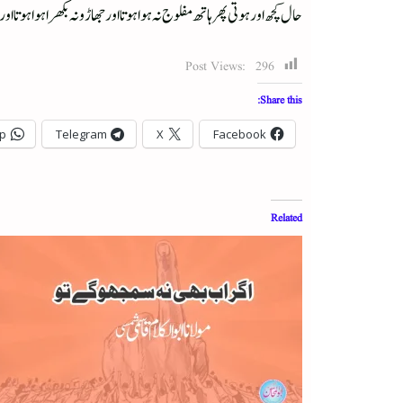
حال کچھ اور ہوتی پھر ہاتھ مفلوج نہ ہوا ہوتا اور جھاڑو نہ بکھرا ہوا ہوتا
Post Views:
296
Share this:
p
Telegram
X
Facebook
Related