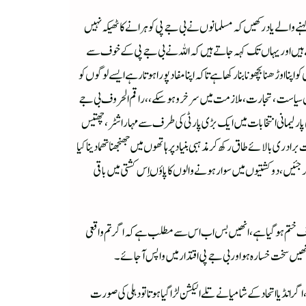
ے والے یاد رکھیں کہ مسلمانوں نے بی جے پی کو ہرانے کا ٹھیکہ نہیں
اتے ہیں اور یہاں تک کہہ جاتے ہیں کہ اللہ نے بی جے پی کے خوف سے
نا اوڑھنا بچھونا بنارکھا ہے تاکہ اپنا مفاد پورا ہوتا رہے ایسے لوگوں کو
 انسان سیاست ، تجارت، ملازمت میں سرخرو ہوسکے ،، راقم الحروف بی جے
ی پارلیمانی انتخابات میں ایک بڑی پارٹی کی طرف سے مہاراشٹر ، چھتیس
 بالائے طاق رکھ کر مذہبی بنیاد پر ہاتھوں میں جھنجھنا تھما دینا کیا
 جئیں، دو کشتیوں میں سوار ہونے والوں کا پاؤں اِس کشتی میں باقی
 خوف ختم ہوگیا ہے، انھیں بس اب اس سے مطلب ہے کہ اگر تم واقعی
انھیں سخت خسارہ ہو اور بی جے پی اقتدار میں واپس آجائے۔
گر انڈیا اتحاد کے شامیانے تلے الیکشن لڑا گیا ہوتا تو دہلی کی صورت