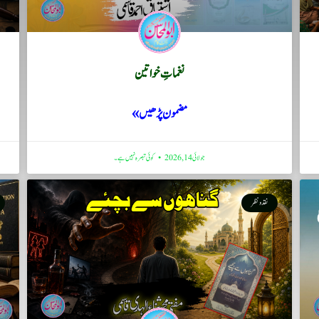
نغماتِ خواتین
مضمون پڑھیں »
جولائی 14, 2026
کوئی تبصرہ نہیں ہے۔
نقد ونظر