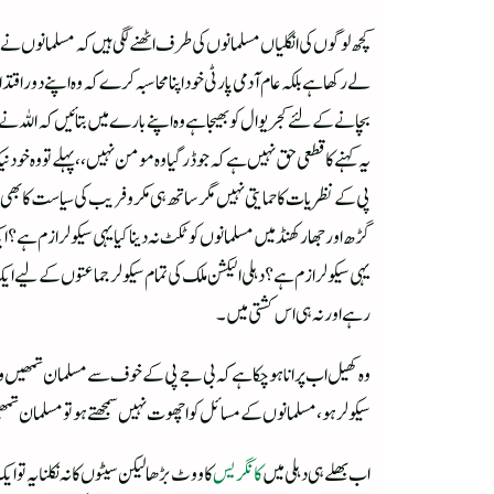
کچھ لوگوں کی انگلیاں مسلمانوں کی طرف اٹھنے لگی ہیں کہ مسلمانوں نے 
لے رکھا ہے بلکہ عام آدمی پارٹی خود اپنا محاسبہ کرے کہ وہ اپنے دور 
بچانے کے لئے کجریوال کو بھیجا ہے وہ اپنے بارے میں بتائیں کہ اللہ نے انہ
یہ کہنے کا قطعی حق نہیں ہے کہ جو ڈر گیا وہ مومن نہیں ،، پہلے تو وہ
پی کے نظریات کا حمایتی نہیں مگر ساتھ ہی مکر وفریب کی سیاست کا بھی حم
گڑھ اور جھارکھنڈ میں مسلمانوں کو ٹکٹ نہ دینا کیا یہی سیکولر ازم ہے؟
یہی سیکولر ازم ہے ؟ دہلی الیکشن ملک کی تمام سیکولر جماعتوں کے لیے ای
رہے اور نہ ہی اس کشتی میں۔
وہ کھیل اب پرانا ہوچکا ہے کہ بی جے پی کے خوف سے مسلمان تمھیں ووٹ
سیکولر ہو، مسلمانوں کے مسائل کو اچھوت نہیں سمجھتے ہو تو مسلمان تم
اب بھلے ہی دہلی میں
کانگریس
کا ووٹ بڑھا لیکن سیٹوں کا نہ نکلنا یہ تو