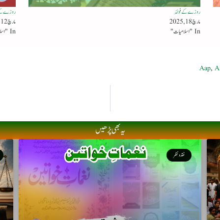
روزے کے فوائد
روزے کے 
مارچ 18, 2025
مارچ 12, 2026
In "اسلامیات"
In "اسلامیات"
Aap
,
A
یہ بھی پڑھیں
نقد ونظر