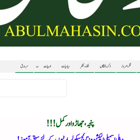
فکر امروز
ذکر رفتگاں
نقد ونظر
سیاسیات
ادبیات
سرورق
پنجہ، جھاڑو اور کمل !!!
دہلی اسمبلی الیکشن و نتائج سیکولر پارٹیوں کے لئے سبق آموز!