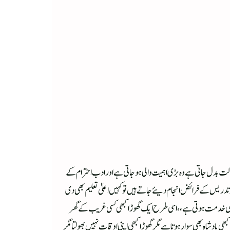
ر حالت بدل جاتی ہے وہ بڑی اہمیت والی ہوجاتی ہے اور ادب احترام کے
 تدریس کے فرائض انجام دیئے جاتے ہیں تو کہیں اعلیٰ تعلیم بھی دی
وامی خدمت ہوتی ہے ،، اسی طرح ایک گھوڑا کبھی کسی غریب کے گھر
بادشاہ بھی سوار ہوتا ہے مگر گھوڑا کبھی اپنی اوقات نہیں بھولتا مگر