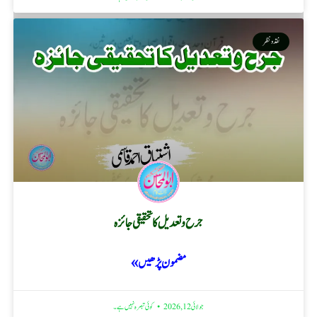
نقد ونظر
جرح و تعدیل کا تحقیقی جائزہ
مضمون پڑھیں »
جولائی 12, 2026
کوئی تبصرہ نہیں ہے۔