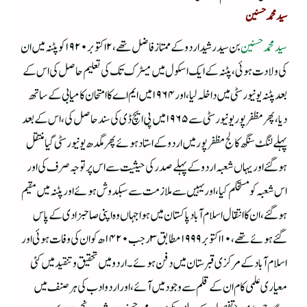
سید محمد حسنین
سید محمد حسنین
بن سید رشید اردو کے ممتاز فاضل تھے ،۲اکتوبر ۱۹۲۰ کو پٹنہ میں ان
کی ولادت ہوئی ،پٹنہ کے ایک اسکول میں میٹرک تک کی تعلیم حاصل کی اس کے
بعد پٹنہ یونیورسٹی میں داخلہ لیا ،اور ۱۹۶۴ میں ایم اے کا امتحان کامیابی کے ساتھ
دیا ،پھر مظفرپور یونیورسٹی سے ۱۹۶۵ میں پی ایچ ڈی کی سند حاصل کی ،اس کے بعد
پہلے لنگٹ سنگھ کالج مظفر پور میں اردو کے استاد ہوئے پھر مگدھ یونیورسٹی گیا منتقل
ہوگئے اور یہاں شعبہ اردو کے پہلے صدر کی حیثیت سے اس پر توجہ صرف کی اور
اس شعبہ کو مستحکم کیا ،اور یہیں سے ملازمت سے سبکدوش ہوئے اور پٹنہ میں مقیم
ہوگئے ،ان کا انتقال اسلام آباد پاکستان میں ہوا جہاں وہ اپنی صاحبزادی کے پاس
گئے ہوئے تھے ،۱۰اکتوبر ۱۹۹۹مطابق ۳رجب ۱۴۲۰ھ کو ان کی وفات ہوئی اور
اسلام آباد کے مرکزی قبرستان میں دفن ہوئے ۔اردو میں تحقیق وتنقید میں کئی
معیاری علمی کام ان کے قلم سے وجود میں آئے ،اور اردو ادب کی ہر صنف میں