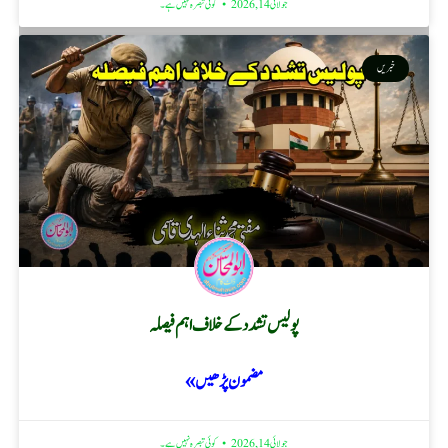
جولائی 14, 2026
کوئی تبصرہ نہیں ہے۔
خبریں
پولیس تشدد کے خلاف اہم فیصلہ
مضمون پڑھیں »
جولائی 14, 2026
کوئی تبصرہ نہیں ہے۔