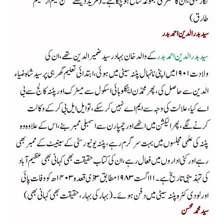
نگار بھی ،ان کا شعری مجموعہ شائع ہوچکا ہے ۔(مزید دیکھئے حسن نعیم از شمیم
طارق)
سید بدرالدین احمد بدر
سید بدرالدین احمد بدر
کے والد خان بہادر سید ضمیر الدین تھے ،ان کی
ولادت ۱۹۰۱ میں اپنی نانہال پٹنہ سیٹی میں ہوئی ،ابتدائی تعلیم گھر ہی پر سید شاہ ضیاء
الدین سےحاصل کی ،پھر محمڈن اینگلو ہائی اسکول سے میٹرک اورپٹنہ کالج سے بی
اے کیا ،علالت کی وجہ سے ایم اے نہیں کرسکے ،تو ایل ایل بی کرکے وکالت
کرنے لگے ،پھر الیکشن میں اٹھے اور چمپارن سے اسمبلی ممبر بنے ،اس کے علاوہ وہ
پٹنہ کی علمی مجلسوں میں بہت سرگرم رہے ،پٹنہ یونیورسٹی کے سینیٹ کے ممبر بھی
رہے اور کئی اداروں میں فعال رہے ،ان کی کتاب حقیقت بھی کہانی بھی عظیم آباد
کی تہذیبی تاریخ ہے ۔۱۱اگست ۱۹۸۳مطابق ۳ذی قعدہ ۱۴۰۳ھ کو وفات پائی
اور لودی کٹرہ پٹنہ سیٹی میں دفن ہوئے ۔(بہار کی بہار ،حقیقت بھی کہانی بھی)
سید محمد محسن