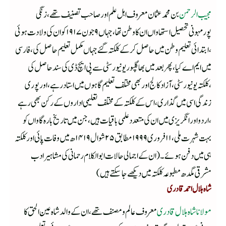
مجیب الرحمن
بن محمد عثمان معروف اہل علم اور صاحب تصنیف تھے ،زنگی
پورمہونی تحصیل استھاواں ان کا وطن تھا ،جہاں ۹جون ۱۹۱۷ کو ان کی ولادت ہوئی
،ابتدائی تعلیم وطن میں حاصل کرکے کلکتہ گئے جہاں مکمل تعلیم حاصل کی ،فارسی
میں ایم اے کیا ،پھر بعد میں بھاگلپوریونیورسٹی سے پی ایچ ڈی کی سند حاصل کی
،کلکتہ یونیورسٹی ،آزاد کالج اور بھی مختلف تعلیم گاہوں میں استاد رہے ،اور پوری
زندگی اسی میں گذاری ،اس کے کلکتہ کے مختلف تعلیمی اداروں کے رکن بھی رہے
،اردو اور انگریزی میں ان کی متعدد علمی باقیات ہیں ،جن میں تاریخ بارہ گاواں کو
بہت شہرت ملی،۱۱فروری۱۹۹۹مطابق۲۵شوال۱۴۱۹ھ میں وفات پائی اور کلکتہ
ہی میں دفن ہوئے ۔(ان کے اجمالی حالات ابوالکلام رحمانی کی مشاہیر ادب
مشرقی مگدھ مطبوعہ کلکتہ میں دیکھے جاسکتے ہیں )
شاہ ہلال احمد قادری
مولانا شاہ ہلال قادری
معروف عالم ومصنف تھے ،ان کے والد شاہ عین الحق کا