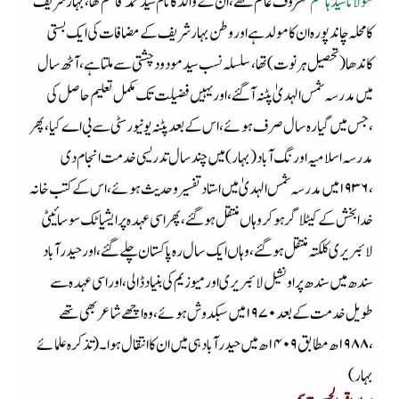
مولانا سید ہاشم
معروف عالم تھے ،ان کے والد کا نام سید محمد قاسم تھا ،بہارشریف
کامحلہ چاندپور ہ ان کا مولد ہے اور وطن بہارشریف کے مضافات کی ایک بستی
کاندھا(تحصیل ہرنوت)تھا،سلسلہ نسب سید مودودچشتی سے ملتا ہے ،آٹھ سال
میں مدرسہ شمس الہدیٰ پٹنہ آگئے ،اور یہیں فضلیت تک مکمل تعلیم حاصل کی
،جس میں گیارہ سال صرف ہوئے ،اس کے بعد پٹنہ یونیورسٹی سے بی اے کیا ،پھر
مدرسہ اسلامیہ اورنگ آباد (بہار)میں چند سال تدریسی خدمت انجام دی
،۱۹۳۶میں مدرسہ شمس الہدیٰ میں استاد تفسیر وحدیث ہوئے ،اس کے کتب خانہ
خدابخش کے کیٹلاگر ہوکر وہاں منتقل ہوگئے ،پھر اسی عہدہ پر ایشیاٹک سوسائیٹی
لائبریری کلکتہ منتقل ہوگئے ،وہاں ایک سال رہ پاکستان چلے گئے ،اور حیدرآباد
سندھ میں سندھ پراونشیل لائبریری اور میوزیم کی بنیاد ڈالی ،اور اسی عہدہ سے
طویل خدمت کے بعد ۱۹۷۰ میں سبکدوش ہوئے ،وہ اچھے شاعر بھی تھے
،۱۹۸۸ھ مطابق ۱۴۰۹ھ میں حیدرآباد ہی میں ان کا انتقال ہوا۔(تذکرہ علمائے
بہار)