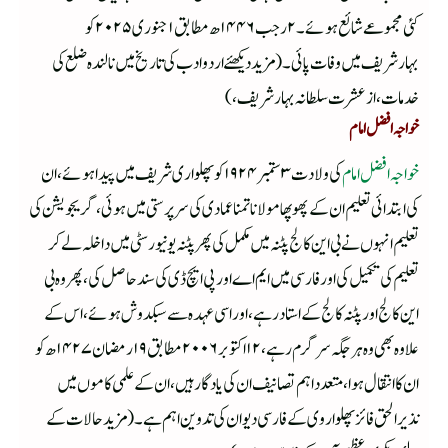
کئی مجموعے شائع ہوئے ۔۲رجب ۱۴۴۶ھ مطابق ۱جنوری ۲۰۲۵ کو
بہارشریف میں وفات پائی ۔(مزید دیکھئے اردو ادب کی تاریخ میں نالندہ ضلع کی
خدمات ،از عشرت سلطانہ بہارشریف ،)
خواجہ افضل امام
خواجہ افضل امام
کی ولادت ۳ستمبر ۱۹۲۴ کو پھلواری شریف میں پیدا ہوئے ،ان
کی ابتدائی تعلیم ان کے پھوپھا مولانا تمنا عمادی کی سرپرستی میں ہوئی ،گریجویشن کی
تعلیم انہوں نے بی این کالج پٹنہ میں مکمل کی پھر پٹنہ یونیورسٹی میں داخلہ لے کر
تعلیم کی تکمیل کی اور فارسی میں ایم اے اور پی ایچ ڈی کی سند حاصل کی ،پھر وہ بی
این کالج اور پٹنہ کالج کے استادر ہے ،اور اسی عہدہ سے سبکدوش ہوئے ،اس کے
علاوہ بھی وہ ہر جگہ سرگرم رہے ،۱۲اکتوبر ۲۰۰۶ مطابق ۱۹ رمضان ۱۴۲۷ھ کو
ان کا انتقال ہوا ،متعدد اہم تصانیف ان کی یادگار ہیں ،ان کے علمی کاموں میں
نذیرالحق فائز پھلواروی کے فارسی دیوان کی تدوین اہم ہے۔(مز ید حالات کے