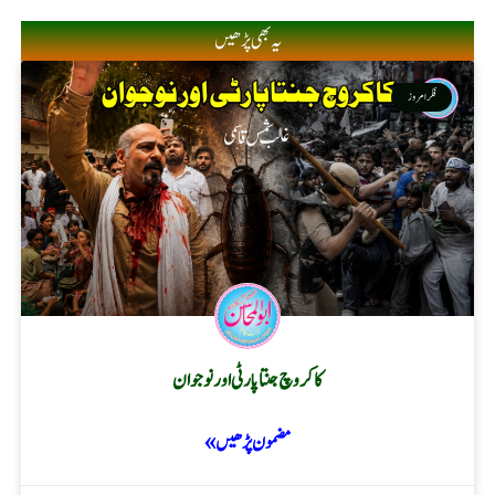
یہ بھی پڑھیں
فکر امروز
کاکروچ جنتا پارٹی اور نوجوان
مضمون پڑھیں »