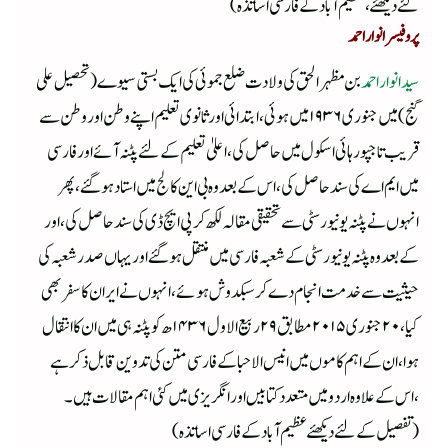
لئے دیکھئے ،عظیم آباد کے فارسی اساتذہ)
پروفیسر انوار احمد
سید انوار احمد
بن مظہرالحق کی ولادت ضلع جموئی کی ایک بستی سیوے (تحصیل علی
گنج)میں جنوری ۱۹۳۶ میں ہوئی ،ابتدائی اور ثانوی تعلیم اپنے وطن اور وطن سے
قریب تاجپور ہائی اسکول میں حاصل کی ،اعلیٰ تعلیم کے لئے پٹنہ آئے اورفارسی
میں ایم اے کی سند حاصل کی ،اس کے بعد وہ بی این کالج میں استاد ہوگئے ،پھر
انہوں نے پٹنہ یونیورسٹی سے تحقیقی مقالہ لکھ کر پی ایچ ڈی کی سند حاصل کی،اور
کے بعد وہ پٹنہ یو نیورسٹی کے شعبہ فارسی میں منتقل ہوگئےا ور یہاں صدر شعبہ کی
حیثیت سے خدمت انجام دے کر سبکدوش ہوئے ،انہوں نے ایران کا سفر بھی
کیا ،۲۰جنوری ۲۰۱۵مطابق ۲۹ ربیع الاول ۱۴۳۶ھ کوپٹنہ ہی میں ان کا انتقال
ہوا ،ان کے اہم کاموں میں انیس الاحبا کے فارسی متن کی تدوین قابل ذکر ہے
،اس کے علاوہ اردو میں متعدد کتابیں اور انگریزی میں کئی اہم مقالات ہیں۔
(تفصیل کے لئے دیکھئے عظیم آباد کے فارسی اساتذہ )