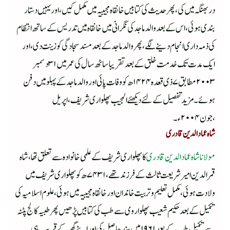
دربھنگہ میں کی ،پھر حدیث کی کتابیں خانقاہ مجیبیہ میں مکمل کیں ،اور یہیں دستار
بندی ہوئی ،اس کے بعد والد ماجد کی نگرانی میں خانقاہ میں تدریس کے ساتھ انتظام
کی ذمہ داری انجا م دینے لگے ،پھر والد ماجد کے بعد مسند سجادگی کو زینت دی ،اور
ایک مدت تک خدمت خلق کے بعد تقریبا ساٹھ سال کی عمر میں ۳۱دسمبر
۲۰۰۳ مطابق ۷ ذی قعدہ ۱۴۲۴ھ کو وفات پائی اور والد ماجد کے پہلو میں دفن
ہوئے ۔مزید تفصیل کے لئے دیکھئے المجیب پھلواری شریف ،اپریل
،جون ۲۰۰۴ء۔
شاہ عماد الدین قادری
مولانا شاہ عماد الدین قادری
کا پھلواری شریف کے علمی خانوادہ سے تعلق تھا ،شاہ
قمر الدین امیر شریعت ثالث کے فرزند تھے ،۷۴۳۱ھ کو پھلواری شریف میں
ولادت ہوئی ،مکمل تعلیم وتربیت خاندان اور خانقاہ مجیبیہ میں ہوئی ،علوم اسلامیہ کی
تکمیل کے بعد حکیم شعیب پھلواروی سے طب کی کتابیں پڑھیں پھر طبیہ کالج پٹنہ
سے تکمیل طب کے بعد ۱۹۶۱ میں سند حاصل کی اور اپنے گھر کے قریب ہی