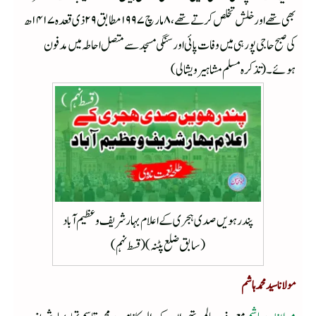
بھی تھے اور خلش تخلص کرتے تھے ،۸مارچ ۱۹۹۷مطابق ۲۹ذی قعدہ ۱۴۱۷ھ
کی صبح حاجی پور ہی میں وفات پائی اور سنگی مسجد سے متصل احاطہ میں مدفون
ہوئے۔(تذکرہ مسلم مشاہیر ویشالی)
پندرہویں صدی ہجری کے اعلام بہار شریف و عظیم آباد
(سابق ضلع پٹنہ) ( قسط نہم )
مولانا سید محمد ہاشم