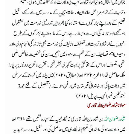
جوانی میں انتقال ہوگیا تھا،شاہ صاحب کی ولادت ۱۳۷۷ھ میں ہوئی ،تعلیم
وتربیت کے تمام مراحل خاندان اور خانقاہ مجیبیہ کے مدرسہ میں طے کئے ،تکمیل
تعلیم کے بعد اپنے بزرگوں سے استفادہ کیا پھر وہیں تدریسی خدمت میں مشغول
ہوگئے ،اور تازندگی اس سے وابستہ رہے ،اس کے علاوہ اپنے بزرگوں کے طرح
انہوں نے ارشاد وتربیت اور تصنیف وتالیف کی خدمت بھی تازندگی انجام دی ،اور
دسیوں اہم تصانیف ان کے قلم سے وجود میں آئیں ۔ا ن کی شخصیت خالص علمی
تھی ،تصوف اور اس کے حقائق پر بہت گہری نظر تھی ۔تقریر وتحریر دونوں پر پورا
ملکہ حاصل تھا ،۱۱محرم ۱۴۴۲ھ (مطابق ۲۰۲۰)میں پٹنہ میں کرونا کے مرض
میں وفات پائی اور خاندانی قبرستان میں دفن ہوئے۔(تفصیل کے لئے عمدۃ
المتوکلین نمبر المجیب اپریل ۲۰۲۱)
مولانا شاہ رضوان اللہ قادری
شاہ رضوان اللہ
بن شاہ امان اللہ قادری خانقاہ مجیبیہ کے سجادہ نشیں تھے ،۱۳۶۱ھ
میں ولادت ہوئی ،ابتدائی تعلیم خانقاہ ہی میں حاصل کی اور تکمیل مدرسہ حمیدیہ