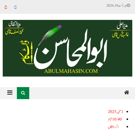
پیر, اگست 10, 2026
1مئی, 2025
10:40 شام
ذکر رفتگاں