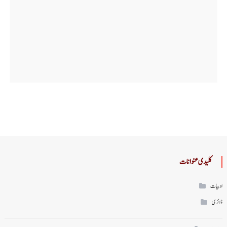
کلیدی عنوانات
ادبیات
ڈائری