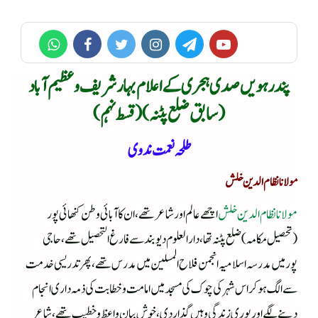
پندرہویں صدی ہجری کے اعلام بہار شریف و عظیم آباد
(سابق ضلع پٹنہ) ( قسط نہم )
طلحہ نعمت ندوی
مولانا نظام الدین خلش
مولانا نظام الدین خلش
اچھے عالم اور شاعر تھے ،ان کا آبائی وطن کنھائی پور
(تحصیل مکامہ)ضلع پٹنہ تھا ،دارالعلو م دیوبند سے فارغ التحصیل تھے ،حاجی
پورمیں مدرسہ اسلامیہ انجمن فلاح المسلین میں مدرس تھے ،پھر تدریسی خدمت
سے الگ ہوکر اس شہر کی چوک کی مسجد میں امامت وخطابت کی ذمہ داری انجام
دینے لگے اور پوری زندگی وہیں گذاردی ،خوش بیان واعظ وخطیب تھے ،شاعر