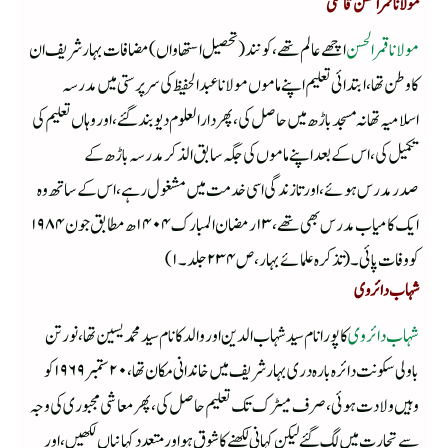
مولانا قمر الحسن قاسمی
مولانا قمر الحسن
اچھے عالم تھے ،کونند(تحصیل استھاواں) مضافات بہارشریف ان
کا وطن تھا،ابتدائی تعلیم اپنے ماموں مولانا عبدالحفیظ کی سرپرستی میں مدرسہ
اسلامیہ تھانہ مسجد باڑھ میں حاصل کی ،پھر دارالعلوم دیوبند گئے ،اور وہاں تعلیم کی
تکمیل کی ، اس کے بعد اپنے ماموں کی جگہ سابق الذکر مدرسہ باڑھ کے
صدرمدرس ہوئے ،اور تازندگی اسی خدمت میں مشغول رہے ،اس کے ساتھ وہ
ایک کامیاب مدرس بھی تھے ،۱۳رمضان المبارک ۱۴۰۴ھ مطابق جون ۱۹۸۴
کووفات پائی ۔(تذکرہ علمائے بہار،ص۲۳۴ جلد۔۱)
شہاب دائروی
شہاب دائروی
کا پورا نام سید شہاب الدین اور والد کا نام سید محمد یسین تھا،نورتن
باولی سکونت دائرہ بارہ دری بہارشریف میں خاندانی مکان تھا،۲۰ستمبر ۱۹۶۹ کو
وہیں ولادت ہوئی ،صرف میٹرک تک تعلیم حاصل کی ،پھر معاشی مجبوری کی وجہ
سے تجارت میں لگ گئے لیکن کہانی لکھنے کا شوق ہوا ور متعدد کہانیاں لکھیں ،اور