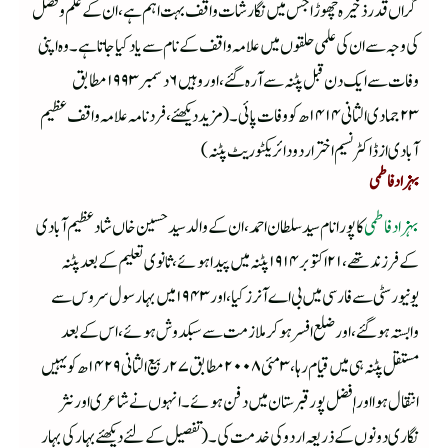
گراں قدرذخیرہ چھوڑا جس میں نگارشات واقف بہت اہم ہے، ان کے علم وفضل
کی وجہ سے ان کی علمی حلقوں میں علامہ واقف کے نام سے یاد کیا جاتا ہے ۔وہ اپنی
وفات سے ایک دن قبل پٹنہ سے آرہ گئے،اور وہیں ۶دسمبر ۱۹۹۳مطابق
۲۳جمادی الثانی ۱۴۱۴ھ کو وفات پائی ۔(مزید دیکھئے ،فرد نامہ علامہ واقف عظیم
آبادی از ڈاکٹر نسیم اختر اردو دائریکٹوریٹ پٹنہ)
بہزاد فاطمی
بہزاد فاطمی
کا پورا نام سید سلطان احمد ،ان کے والد سید حسین خاں شاد عظیم آبادی
کے فرزندتھے ،۲۱ اکتوبر ۱۹۱۴پٹنہ میں پیداہوئے ،ثانوی تعلیم کے بعد پٹنہ
یونیورسٹی سے فارسی میں بی اے آنرز کیا ،اور ۱۹۴۳ میں بہارسول سروس سے
وابستہ ہوگئے ،اور ضلع افسر ہوکر ملازمت سے سبکدوش ہوئے ،اس کے بعد
مستقل پٹنہ ہی میں قیام رہا ،۳مئی ۲۰۰۸ مطابق ۲۷ربیع الثانی ۱۴۲۹ھ کو یہیں
انتقال ہوا اور اٖفضل پور قبرستان میں دفن ہوئے ۔انہوں نے شاعری اور نثر
نگاری دونوں کے ذریعہ اردو کی خدمت کی ۔(تفصیل کے لئے دیکھئے بہار کی بہار