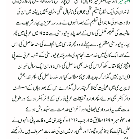
اطہرشیر
ولد سید اصغر شیر کا آبائی وطن محسن پور ضلع نالندہ تھا ،لیکن بارہ دری میں
خاندان کی ایک شاخ مقیم تھی جو ان کی نانہال تھی ،شاید یہیں یا پٹنہ میں ان کی
ولادت ہوئی ،ابتدائی تعلیم کے بعد انہوں نے مدرسہ عزیزیہ بہارشریف سے
عالمیت کی تعلیم مکمل کی ،اس کے بعد پٹنہ یونیورسٹی سے ۱۹۵۵ میں عربی میں پھر
بہاریونیورسٹی مظفرپورسے پہلے اردو پھر فارسی میں ایم اے کی سند حاصل کی ،اس
کے بعد ایک کالج میں خدمت انجام دی ،اور پٹنہ یونیورسٹی کے شعبہ عربی سے پی
ایچ ڈی کا مقالہ لکھ کر اس کی سند بھی حاصل کی ،اس دوران ایک سال تہران
(ایران)میں گذار کرجدید فارسی کا مطالعہ کیا اور سند حاصل کی،پھر خدابخش
لایبریری میں بحیثیت کیٹلاگر چند سال گذارے اس کے بعد وہاں کے اسسٹنٹ
دائریکٹر بھی ہوئے ،پھر ادارہ تحقیقات عربی فارسی کے ڈائریکٹر ہوئے اور طویل
مدت تک یہ ذمہ داری نبھائی ،اور آخر اسی خدمت سے سبکدوش ہوئے
اور ۴نومبر۱۹۹۸ مطابق ۱۵رجب ۱۴۱۹ھ کو پٹنہ ہی میں وفات پائی، انہوں نے
علمی باقیات کا بڑا ذخیرہ چھوڑا اور علمی دنیا میں ان کی خدمات معروف ہیں ۔(دیکھئے