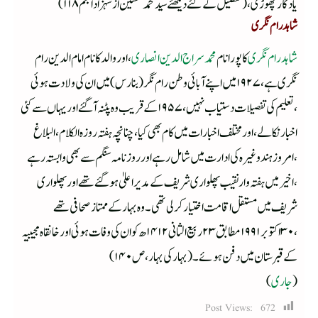
یادگار چھوڑی،(تفصیل کے لئے دیکھئےسید محمد حسنین از شہزاد انجم ۱۱۸)
شاہد رام نگری
شاہد رام نگری
کا پورا نام
محمد سراج الدین انصاری
،اور والد کا نام امام الدین رام
نگری ہے ،۱۹۲۷ میں اپنے آبائی وطن رام نگر(بنارس )میں ان کی ولادت ہوئی
،تعلیم کی تفصیلات دستیاب نہیں ،۱۹۵۷ کے قریب وہ پٹنہ آگئے اور یہاں سے کئی
اخبار نکالے ،اور مختلف اخبارات میں کام بھی کیا ،چنانچہ ہفتہ روزہ الکلام ،البلاغ
،امروز ہند وغیر ہ کی ادارت میں شامل رہے اور روزنامہ سنگم سے بھی وابستہ رہے
،اخیر میں ہفتہ وار نقیب پھلواری شریف کے مدیر اعلیٰ ہوگئے تھے اور پھلواری
شریف میں مستقل اقامت اختیار کرلی تھی ۔وہ بہار کے ممتاز صحافی تھے
،۳۰اکتوبر ۱۹۹۱ مطابق ۲۳ربیع الثانی ۱۴۱۲ھ کو ان کی وفات ہوئی اور خانقاہ مجیبیہ
کے قبرستان میں دفن ہوئے ۔(بہار کی بہار ،ص ۱۴۰)
(
جاری
)
Post Views:
672