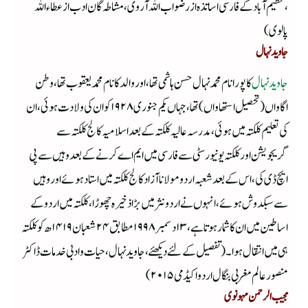
،عظیم آباد کے فارسی اساتذہ از رضواب اللہ آروی،مشاطہ گان ادب از عطاء اللہ
پالوی)
جاوید نہال
جاوید نہال
کا پورانام محمد نہال حسن ہاشمی تھا ،اور والد کا نام محمد یعقوب تھا،وطن
اگاواں (تحصیل استھاواں)تھا،جہاں یکم جنوری ۱۹۲۸ کو ان کی ولادت ہوئی ،ان
کی تعلیم کلکتہ میں ہوئی ،مدرسہ عالیہ کلکتہ کے بعد اسلامیہ کالج کلکتہ سے
گریجویشن اور کلکتہ یونیورسٹی سے فارسی میں ایم اے کرنے کے بعد وہیں سے پی
ایچ ڈی کی ،اس کے بعد شعبہ اردو مولانا آزاد کالج کلکتہ میں استاد ہوئے اور وہیں
سے سبکدوش ہوئے ،انہوں نے اردو نثرمیں بڑا ذخیرہ چھوڑا ،کلکتہ میں اردو کے
اساطین میں ان کا شمار ہوتا ہے ،۱۳دسمبر ۱۹۹۸ مطابق ۲۴شعبان ۱۴۱۹ھ کو کلکتہ
ہی میں انتقال ہوا ۔(تفصیل کے لئے دیکھئے،جاوید نہال ،حیات وادبی خدمات ڈاکٹر
منصور عالم مغربی بنگال اردو اکیڈمی ۲۰۱۵ )
مجیب الرحمن مہونوی