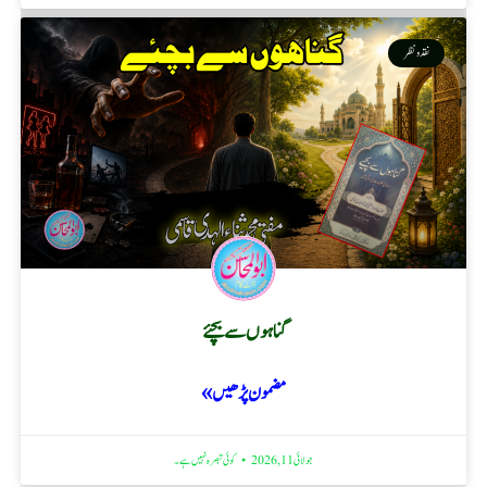
نقد ونظر
گناہوں سے بچئے
مضمون پڑھیں »
جولائی 11, 2026
کوئی تبصرہ نہیں ہے۔