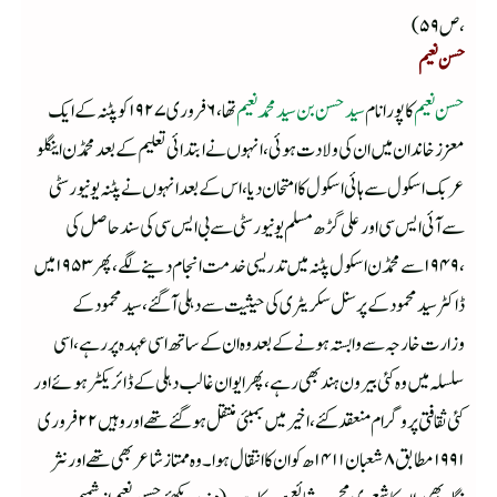
،ص ۵۹)
حسن نعیم
حسن نعیم
کا پورا نام
سید حسن بن سید محمد نعیم
تھا ،۶ فروری ۱۹۲۷ کوپٹنہ کے ایک
معزز خاندان میں ان کی ولادت ہوئی ،انہوں نے ابتدائی تعلیم کے بعد محمڈن اینگلو
عربک اسکول سے ہائی اسکول کا امتحان دیا ،اس کے بعد انہوں نے پٹنہ یونیورسٹی
سے آئی ایس سی اور علی گڑھ مسلم یونیورسٹی سے بی ایس سی کی سند حاصل کی
،۱۹۴۹ سے محمڈن اسکول پٹنہ میں تدریسی خدمت انجام دینے لگے ،پھر ۱۹۵۳ میں
ڈاکٹر سید محمود کے پرسنل سکریٹری کی حیثیت سے دہلی آگئے ،سید محمود کے
وزارت خارجہ سے وابستہ ہونے کے بعد وہ ان کے ساتھ اسی عہدہ پر رہے ،اسی
سلسلہ میں وہ کئی بیرون ہند بھی رہے ،پھر ایوان غالب دہلی کے ڈائریکٹر ہوئے اور
کئی ثقافتی پروگرام منعقد کئے ،اخیر میں بمبئی منتقل ہوگئے تھے اور وہیں ۲۲فروری
۱۹۹۱ مطابق ۸شعبان ۱۴۱۱ھ کو ان کا انتقال ہوا ۔ وہ ممتاز شاعر بھی تھے اور نثر