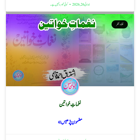
جولائی 26, 2026
کوئی تبصرہ نہیں ہے۔
نقد ونظر
نغماتِ خواتین
مضمون پڑھیں »