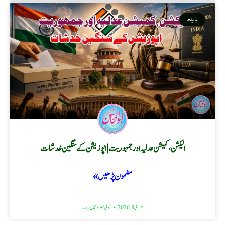
سیاسیات
الیکشن، کمیشن عدلیہ اور جمہوریت | اپوزیشن کے سنگین خدشات
مضمون پڑھیں »
جولائی 8, 2026
کوئی تبصرہ نہیں ہے۔