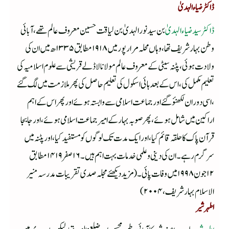
ڈاکٹر ضیاء الہدیٰ
ڈاکٹر سید ضیاء الہدیٰ
بن سید نورالہدیٰ بن لیاقت حسین معروف عالم تھے ،آبائی
وطن بہارشریف تھا ،وہاں محلہ مرار پور میں ۱۹۱۸ مطابق ۱۳۳۵ھ میں ان کی
ولادت ہوئی ،پٹنہ سیٹی کے معروف عالم مولانا لاڈلے قریشی سے علوم اسلامیہ کی
تعلیم مکمل کی ،اس کے بعد ہائی اسکول کی تعلیم حاصل کی پھر ملازمت میں لگ گئے
،اسی دوران لکھنؤ گئے اور جماعت اسلامی سے وابستہ ہوئے اور پھر اس کے اہم
اراکین میں شامل ہوئے ،پھر صوبہ بہار کے امیر جماعت اسلامی ہوئے ،اور جابجا
قرآن پاک کا حلقہ قائم کیا ،اور ایک مدت تک لوگوں کو مستفید کیا ،اور پٹنہ میں
سرگرم رہے ۔ان کی دینی وعلمی خدمات بہت اہم ہیں ۔۱۶صفر ۱۴۱۹ مطابق
۱۲جون ۱۹۹۸ میں وفات پائی ۔(مزید دیکھئے مجلہ صدی تقریبات مدرسہ منیر
الاسلام بہارشریف ،۲۰۰۴)
اطہر شیر