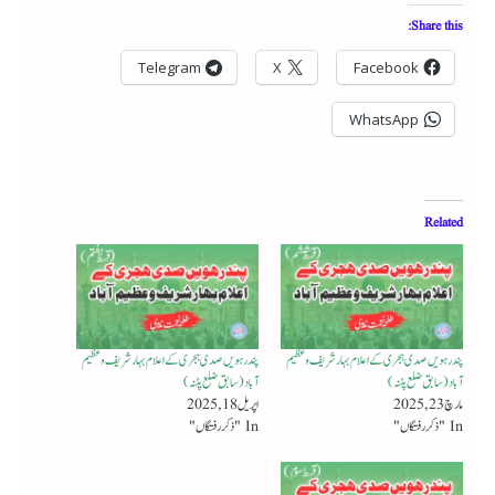
Share this:
Telegram
X
Facebook
WhatsApp
Related
پندرہویں صدی ہجری کے اعلام بہار شریف و عظیم
پندرہویں صدی ہجری کے اعلام بہار شریف و عظیم
آباد (سابق ضلع پٹنہ)
آباد (سابق ضلع پٹنہ)
مارچ 23, 2025
اپریل 18, 2025
In "ذکر رفتگاں"
In "ذکر رفتگاں"