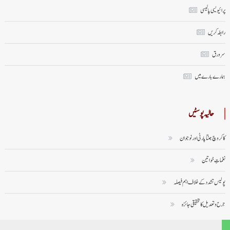
پرائیویسی پالیسی
رابطہ کریں
سر ورق
ہمارے بارے میں
حالیہ پوسٹیں
کاکروچ جنتا پارٹی اور نوجوان
نغماتِ خواتین
پولیس تشدد کے خلاف اہم فیصلہ
جرح و تعدیل کا تحقیقی جائزہ