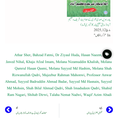
پندرہویں صدی ہجری کے اعلام بہار شریف و عظیم
آباد (سابق ضلع پٹنہ) ( تیسری قسط)
مارچ 12, 2025
In "ذکر رفتگاں"
Athar Sher
,
Bahzad Fatmi
,
Dr Ziyaul Huda
,
Hasan Naeem
,
Jawed Nihal
,
Khaja Afzal Imam
,
Molana Nizamuddin Khalish
,
Molana
Qamrul Hasan Qasmi
,
Molana Sayyed Md Hashim
,
Molana Shah
Rizwanullah Qadri
,
Mujeebur Rahman Mahonwi
,
Professor Anwar
Ahmad
,
Sayyed Badruddin Ahmad Badar
,
Sayyed Md Hasnain
,
Sayyed
Md Mohsin
,
Shah Bilal Ahmad Qadri
,
Shah Imadudeen Qadri
,
Shahid
Ram Nagari
,
Shihab Dirwi
,
Talaha Nemat Nadwi
,
Waqif Azim Abadi
پچھلا
اگلا
فضیل جعفری کی یاد میں
صحافت : گھری ہوئی ہے طوائف تماشہ بینوں میں