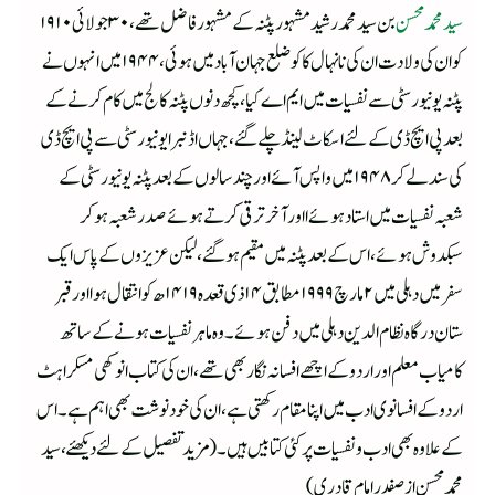
سید محمد محسن
بن سید محمد رشید مشہور پٹنہ کے مشہور فاضل تھے ،۳۰جولائی ۱۹۱۰
کو ان کی ولادت ان کی نانہال کاکو ضلع جہان آبادمیں ہوئی،۱۹۴۴میں انہوں نے
پٹنہ یونیورسٹی سے نفسیات میں ایم اے کیا،کچھ دنوں پٹنہ کالج میں کام کرنے کے
بعد پی ایچ ڈی کے لئے اسکاٹ لینڈ چلے گئے ،جہاں اڈنبرا یونیورسٹی سے پی ایچ ڈی
کی سند لے کر ۱۹۴۸ میں واپس آئے اور چند سالوں کے بعد پٹنہ یونیورسٹی کے
شعبہ نفسیات میں استاد ہوئے ااور آخر ترقی کرتے ہوئے صدر شعبہ ہوکر
سبکدوش ہوئے ،اس کے بعد پٹنہ میں مقیم ہوگئے ،لیکن عزیزوں کے پاس ایک
سفر میں دہلی میں ۲مارچ ۱۹۹۹ مطابق ۱۴ ذی قعدہ ۱۴۱۹ھ کو انتقال ہوا اور قبر
ستان درگاہ نظام الدین دہلی میں دفن ہوئے ۔ وہ ماہر نفسیات ہونے کے ساتھ
کامیاب معلم اور اردو کے اچھے افسانہ نگار بھی تھے ،ان کی کتاب انوکھی مسکراہٹ
اردو کے افسانوی ادب میں اپنا مقام رکھتی ہے ،ان کی خود نوشت بھی اہم ہے۔اس
کے علاوہ بھی ادب ونفسیات پرکئی کتابیں ہیں۔(مزید تفصیل کے لئے دیکھئے ،سید
محمد محسن ازصفدر امام قادری )