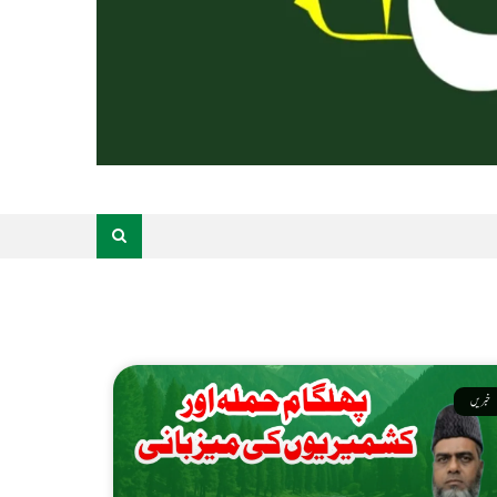
خبریں