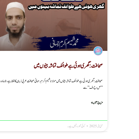
صحافت : گھری ہوئی ہے طوائف تماشہ بینوں میں
صحافت : گھری ہوئی ہے طوائف تماشہ بینوں میں مولانا شمیم اکرم رحمانی صحافت عربی زبان کا لفظ ہے، جو مادہ
”ص، ح، ف” سے
مزید پڑھیں »
مئی 2, 2025
کوئی تبصرہ نہیں ہے۔