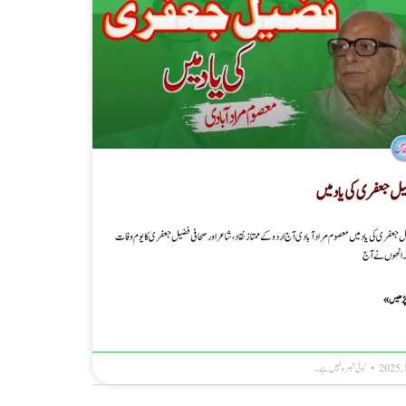
ل جعفری کی یاد میں
 جعفری کی یاد میں معصوم مرادآبادی آج اردو کے ممتاز نقاد ، شاعر اور صحافی فضیل جعفری کا یوم وفات
انھوں نے آج
پڑھیں »
کوئی تبصرہ نہیں ہے۔