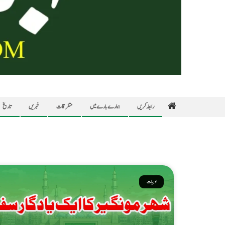
رابطہ کریں
ہمارے بارے میں
متفرقات
خبریں
تاریخ
ادبیات