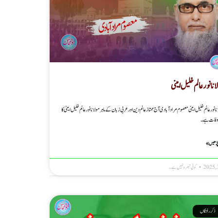
نا نور عالم خلیل امینی
ا نور عالم خلیل امینی معصوم مرادآبادی آج ممتاز عالم دین اور عربی زبان کے ماہر مولانا نور عالم خلیل امینی کا
وفات ہے۔
پڑھیں »
کوئی تبصرہ نہیں ہے۔
ذکر رفتگاں