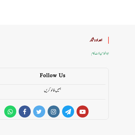
اعداد وشمار
ابوالمحاسن ڈاٹ کام
Follow Us
ہمیں فالو کریں