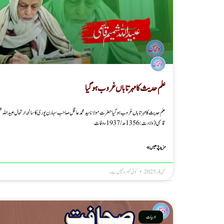
علم حدیث کا مہر تاباں غروب ہوگیا
علم حدیث کا مہر تاباں غروب ہوگیا حضرت مولانا سید محمد عاقل صاحب سہارن پوری کا سانحہ ارتحال عبید اللہ ش
قاسمی (ولادت: 1356ھ/1937ء وفات
مزید پڑھیں »
مئی 4, 2025
کوئی تبصرہ نہیں ہے۔
ادبیات