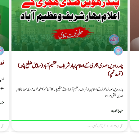
پندرہویں صدی ہجری کے اعلام بہار شریف و عظیم آباد (سابق ضلع پٹنہ)
فضی
( قسط نہم )
فضیل
ہے۔ 
پندرہویں صدی ہجری کے اعلام بہار شریف و عظیم آباد (سابق ضلع پٹنہ) ( قسط نہم ) طلحہ نعمت ندوی مولانا نظام
الدین خلش مولانا
مزید 
مزید پڑھیں »
مئی 1, 2025
کوئی تبصرہ نہیں ہے۔
مئی 1, 2025