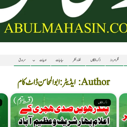
فکر امروز
ذکر رفتگاں
نقد ونظر
سیاسیات
ادبیات
سرورق
Author:
ایڈیٹر: ابوالمحاسن ڈاٹ کام
ذکر رفتگاں