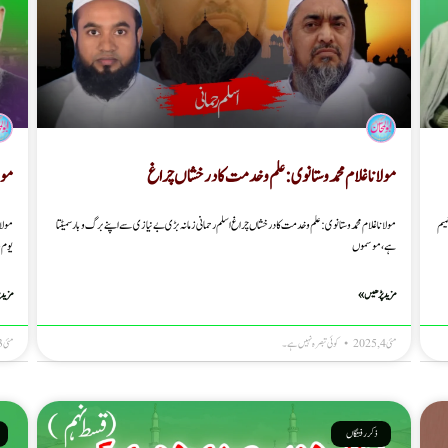
مولانا غلام محمد وستانوی : علم و خدمت کا درخشاں چراغ
مولا
مولانا غلام محمد وستانوی : علم و خدمت کا درخشاں چراغ اسلم رحمانی زمانہ بڑی بے نیازی سے اپنے برگ و بار سمیٹتا
مولان
میم
ہے، موسموں
یوم 
مزید پڑھیں »
مزید 
مئی 4, 2025
کوئی تبصرہ نہیں ہے۔
مئی 3, 2025
ذکر رفتگاں