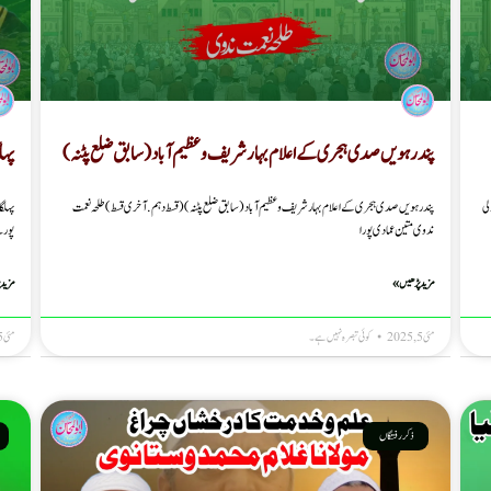
پندرہویں صدی ہجری کے اعلام بہار شریف و عظیم آباد (سابق ضلع پٹنہ)
پہل
 ولی
پندرہویں صدی ہجری کے اعلام بہار شریف و عظیم آباد (سابق ضلع پٹنہ) ( قسط دہم. آخری قسط ) طلحہ نعمت
پہلگا
ندوی متین عمادی پورا
پورے
مزید پڑھیں »
مزید 
مئی 5, 2025
کوئی تبصرہ نہیں ہے۔
مئی 5, 2025
ذکر رفتگاں