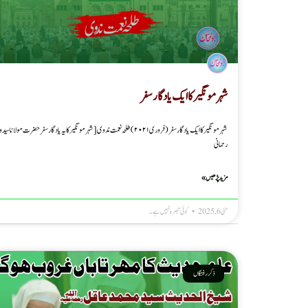
شہر مونگیر کا ایک یادگار سفر
شہر مونگیر کا ایک یادگار سفر (فروری ۲۰۲۱) طلحہ نعمت ندوی [شہر مونگیر کا یہ یادگار سفر حضرت مولانا سید
رحمانی
مزید پڑھیں »
مئی 6, 2025
کوئی تبصرہ نہیں ہے۔
ذکر رفتگاں