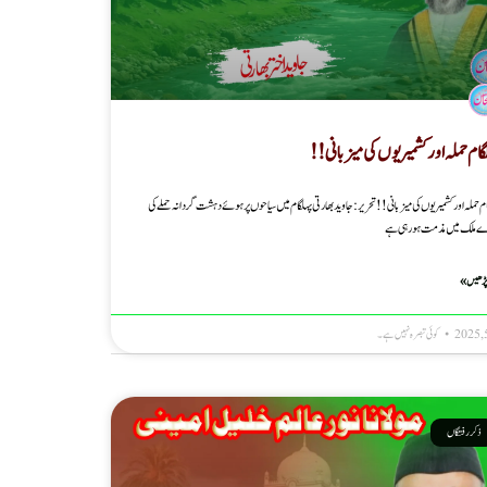
گام حملہ اور کشمیریوں کی میزبانی!!
م حملہ اور کشمیریوں کی میزبانی!! تحریر : جاوید بھارتی پہلگام میں سیاحوں پر ہوئے دہشت گردانہ حملے کی
 ملک میں مذمت ہورہی ہے
پڑھیں »
کوئی تبصرہ نہیں ہے۔
ذکر رفتگاں