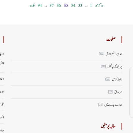
« گزشتہ
1
…
33
34
35
36
37
…
94
اگلا »
صفحات
اعلان دستبرداری
ادبی
ڈائر
پرائیویسی پالیسی
اسلا
رابطہ کریں
تاری
سر ورق
خبری
ہمارے بارے میں
ذکر 
حالیہ پوسٹیں
سیاس