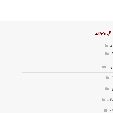
کلیدی عنوانات
ات
ی
میات
خ
ں
رفتگاں
یات