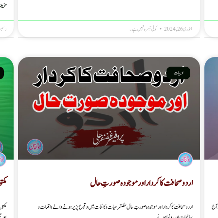
مزید 
جنوری 26, 2024
کوئی تبصرہ نہیں ہے۔
دسمبر 25, 23
ادبیات
اردو صحافت کا کردار اور موجودہ صورتِ حال
مکت
ے آج
اردو صحافت کا کردار اور موجودہ صورتِ حال غضنفر حیات و کائنات میں وقوع پزیر ہونے والے واقعات و
سانحات اور رونما ہونے
اور 