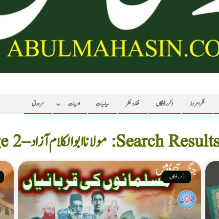
فکر امروز
ذکر رفتگاں
نقد ونظر
سیاسیات
ادبیات
سرورق
Search : مولانا ابوالکلام آزاد – Page 2
ذکر رفتگاں