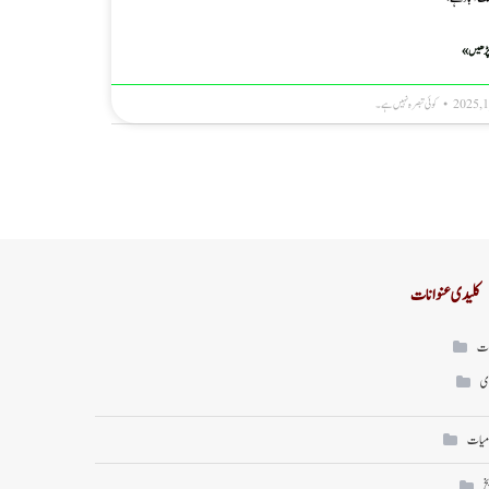
پڑھیں »
کوئی تبصرہ نہیں ہے۔
کلیدی عنوانات
ات
ی
میات
خ