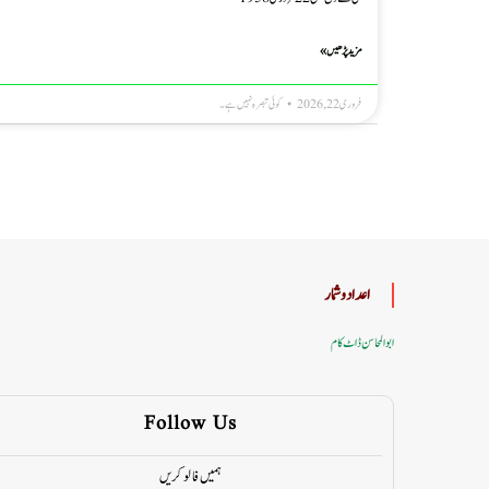
مزید پڑھیں »
فروری 22, 2026
کوئی تبصرہ نہیں ہے۔
اعداد وشمار
ابوالمحاسن ڈاٹ کام
Follow Us
ہمیں فالو کریں