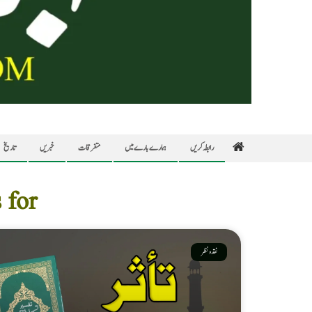
رابطہ کریں
ہمارے بارے میں
متفرقات
خبریں
تاریخ
Results for
نقد ونظر