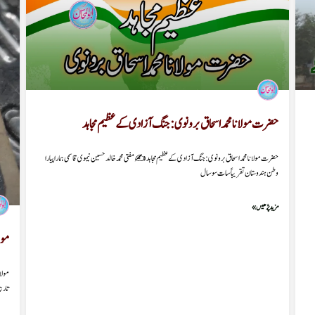
حضرت مولانا محمد اسحاق برونوی : جنگ آزادی کے عظیم مجاہد
حضرت مولانا محمد اسحاق برونوی : جنگ آزادی کے عظیم مجاہد ✍️مفتی محمد خالد حسین نیموی قاسمی ہمارا پیارا
وطن ہندوستان تقریباً سات سو سال
مزید پڑھیں »
مول
مولان
تاری