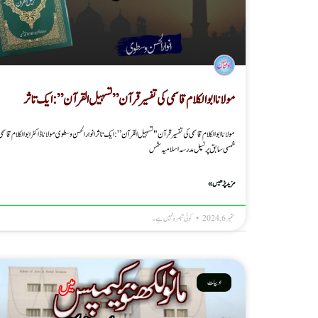
مولانا ابوالکلام قا سمی کی تفسیر قرآن ” تسہیل القرآن ” : ایک تاثر
مولانا ابوالکلام قا سمی کی تفسیر قرآن "تسہیل القرآن” : ایک تاثر انوار الحسن وسطوی مولانا ڈاکٹر ابوالکلام قاسمی
شمسی سابق پرنسپل مدرسہ اسلامیہ شمس
مزید پڑھیں »
ستمبر 6, 2024
کوئی تبصرہ نہیں ہے۔
ادبیات