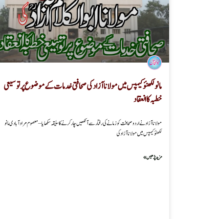
مانو لکھنؤکیمپس میں مولانا آزاد کی صحافتی خدمات کے موضو ع پر توسیعی
خطبہ کا انعقاد
مولانا آزاد نے اردو صحافت کو زمانے کی رفتار سے آنکھیں چار کرنے کا سلیقہ سکھایا – معصوم مرادآبادی مانو
لکھنؤکیمپس میں مولانا آزاد کی
مزید پڑھیں »