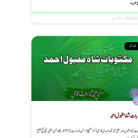
پڑھیں »
20
نقد ونظر
وبات شاہ مقبول احمد
مکتوبات شاہ مقبول احمد مفتی محمد ثناء الہدیٰ قاسمی ڈاکٹر شفیع الرحمن ( ولادت 1972ء) کا وطن اصلی رفیع گنج ضلع
نگ آباد ہے،