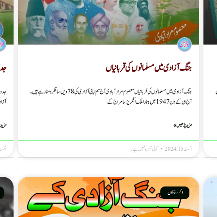
جنگ آزادی میں مسلمانوں کی قربانیاں
جد 
جنگ آزادی میں مسلمانوں کی قربانیاں معصوم مرادآبادی آج ہم اپنی آزادی کی 78 ویں سالگرہ منارہے ہیں۔
جد وج
آج ہی کے دن 1947میں ہماراملک انگریزسامراج کے
آزاد
مزید پڑھیں »
مزید 
اگست 15, 2024
کوئی تبصرہ نہیں ہے۔
اگست 14, 4
ذکر رفتگاں