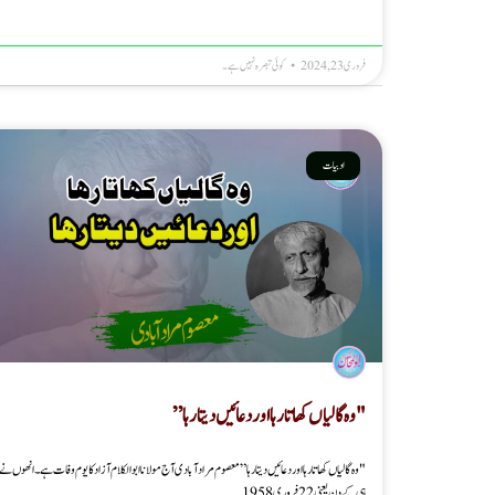
فروری 23, 2024
کوئی تبصرہ نہیں ہے۔
ادبیات
"وہ گالیاں کھاتارہا اوردعائیں دیتارہا”
"وہ گالیاں کھاتارہا اوردعائیں دیتارہا” معصوم مرادآبادی آج مولانا ابوالکلام آزاد کا یوم وفات ہے۔ انھوں ن
ہی کے دن یعنی 22 فروری 1958