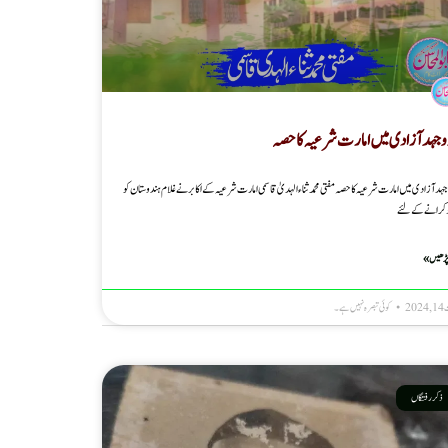
وجہد آزادی میں امارت شرعیہ کا حصہ
ہد آزادی میں امارت شرعیہ کا حصہ مفتی محمد ثناء الہدیٰ قاسمی امارت شرعیہ کے اکابر نے غلام ہندوستان کو
 کرانے کے لئے
پڑھیں »
202
کوئی تبصرہ نہیں ہے۔
ذکر رفتگاں