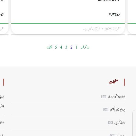
مزید پڑھیں »
مزید 
ستمبر 22, 2025
کوئی تبصرہ نہیں ہے۔
ستمبر 1, 2025
« گزشتہ
1
2
3
4
5
اگلا »
صفحات
اعلان دستبرداری
ادبی
ڈائر
پرائیویسی پالیسی
اسلا
رابطہ کریں
تاری
سر ورق