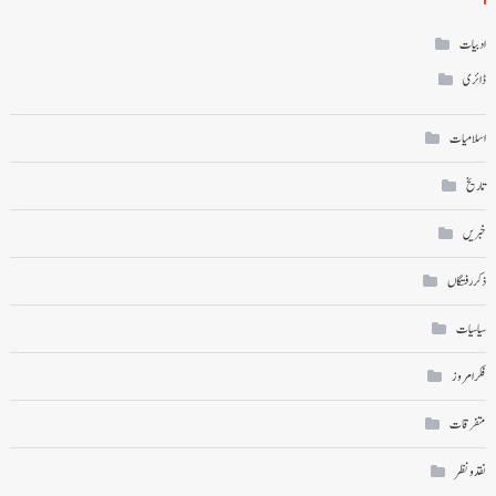
ادبیات
ڈائری
اسلامیات
تاریخ
خبریں
ذکر رفتگاں
سیاسیات
فکر امروز
متفرقات
نقد ونظر