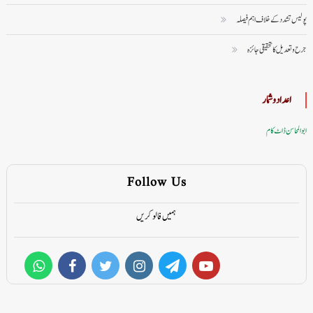
پولیس تشدد کے خلاف اہم فیصلہ
جرح و تعدیل کا تحقیقی جائزہ
اعداد وشمار
ابوالمحاسن ڈاٹ کام
Follow Us
ہمیں فالو کریں