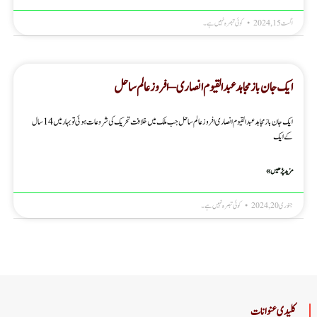
اگست 15, 2024
کوئی تبصرہ نہیں ہے۔
ایک جان باز مجاہد عبد القیوم انصاری – افروز عالم ساحل
ایک جان باز مجاہد عبد القیوم انصاری افروز عالم ساحل جب ملک میں خلافت تحریک کی شروعات ہوئی تو بہار میں 14 سال
کے ایک
مزید پڑھیں »
جنوری 20, 2024
کوئی تبصرہ نہیں ہے۔
کلیدی عنوانات