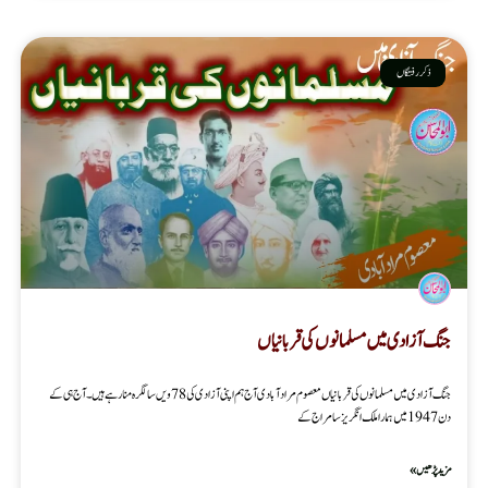
ذکر رفتگاں
جنگ آزادی میں مسلمانوں کی قربانیاں
جنگ آزادی میں مسلمانوں کی قربانیاں معصوم مرادآبادی آج ہم اپنی آزادی کی 78 ویں سالگرہ منارہے ہیں۔آج ہی کے
دن 1947میں ہماراملک انگریزسامراج کے
مزید پڑھیں »