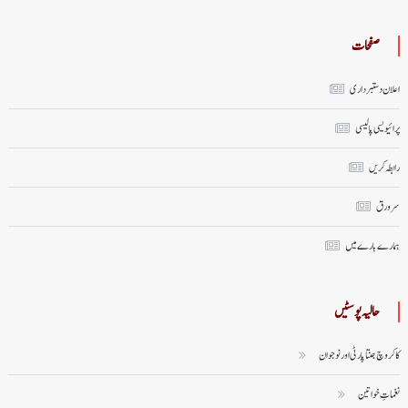
صفحات
اعلان دستبرداری
پرائیویسی پالیسی
رابطہ کریں
سر ورق
ہمارے بارے میں
حالیہ پوسٹیں
کاکروچ جنتا پارٹی اور نوجوان
نغماتِ خواتین