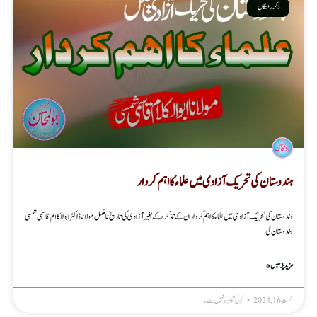
ذکر رفتگاں
ہندوستان کی تحریک آزادی میں علماء کا اہم کردار
ہندوستان کی تحریک آزادی میں علماء کا اہم کردار ان کے تذکرہ کے بغیر آزادی کی تاریخ نامکمل مولانا ڈاکٹر ابوالکلام قاسمی شمسی
ہندوستان کی
مزید پڑھیں »
اگست 16, 2024
کوئی تبصرہ نہیں ہے۔