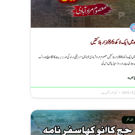
یں ایک لاکھ 86 ہزارہلاکتیں
غزہ میں ایک لاکھ 86 ہزارہلاکتیں معصوم مرادآبادی غزہ میں اسرائیلی درندگی اور بربریت کا ننگا ناچ بلاروک
جاری ہے۔ ہرروزمیڈیا میں اس کی
پڑھیں »
2024
کوئی تبصرہ نہیں ہے۔
نقد ونظر