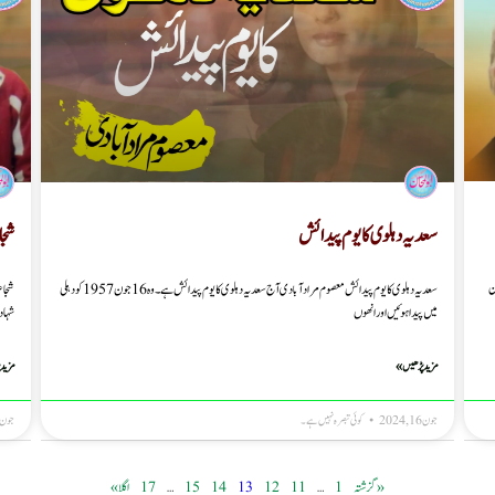
سعدیہ دہلوی کا یوم پیدائش
شجا
ن
سعدیہ دہلوی کا یوم پیدائش معصوم مرادآبادی آج سعدیہ دہلوی کا یوم پیدائش ہے۔ وہ 16 جون 1957 کو دہلی
شجاع
میں پیدا ہوئیں اور انھوں
شہادت 
مزید پڑھیں »
مزید 
جون 16, 2024
کوئی تبصرہ نہیں ہے۔
جون 14, 2024
« گزشتہ
1
…
11
12
13
14
15
…
17
اگلا »