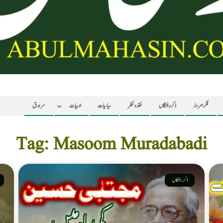
فکر امروز
ذکر رفتگاں
نقد ونظر
سیاسیات
ادبیات
سرورق
Tag: Masoom Muradabadi
ذکر رفتگاں