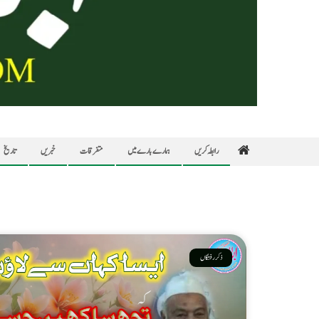
رابطہ کریں
ہمارے بارے میں
متفرقات
خبریں
تاریخ
ذکر رفتگاں