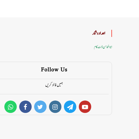
اعداد وشمار
ابوالمحاسن ڈاٹ کام
Follow Us
ہمیں فالو کریں