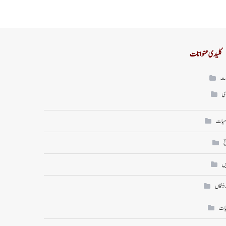
کلیدی عنوانات
ات
ی
میات
خ
ں
رفتگاں
یات