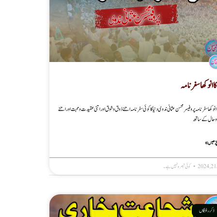
کا انوکھا سفرنامہ
 انوکھا سفرنامہ پروفیسر محسن عثمانی ندوی دنیا کا کوئی سفرنامہ اتنے ذوق وشوق اور اتنی عقیدت ومحبت اور اتنے
وحال کے ساتھ
پڑھیں »
کوئی تبصرہ نہیں ہے۔
ذکر رفتگاں