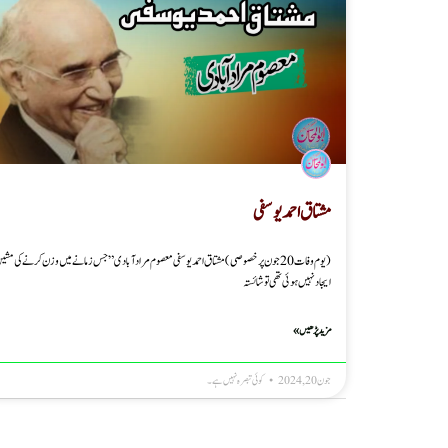
مشتاق احمد یوسفی
(یوم وفات 20 جون پر خصوصی ) مشتاق احمد یوسفی معصوم مرادآبادی ”جس زمانے میں وزن کرنے کی مشی
ایجاد نہیں ہوئی تھی تو شائستہ
مزید پڑھیں »
جون 20, 2024
کوئی تبصرہ نہیں ہے۔