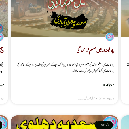
حج 
پارلیمنٹ میں مسلم نمائندگی
حج کا
شاہی امام سید عبداللہ بخاری کی یاد میں معصوم مرادآبادی شاہی امام سید عبداللہ بخاری کی وفات آج ہی کے دن 8
پارلیمنٹ میں مسلم نمائندگی معصوم مرادآبادی اٹھارہویں لوک سبھا کے ممبران کی حلف برداری کے ساتھ نئی
وجد 
پارلیمنٹ میں گہماگہمی شروع ہوگئی ہے۔ حالانکہ
مزید 
مزید پڑھیں »
جون 30, 2024
کوئی تبصرہ نہیں ہے۔
جون 21, 2024
ذکر رفتگاں