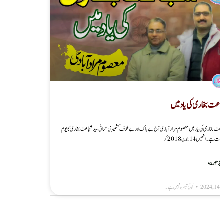
عت بخاری کی یاد میں
ت بخاری کی یاد میں معصوم مرادآبادی آج بے باک اور بے خوف کشمیری صحافی سید شجاعت بخاری کا یوم
ہے۔ انھیں 14جون 2018کو
پڑھیں »
کوئی تبصرہ نہیں ہے۔