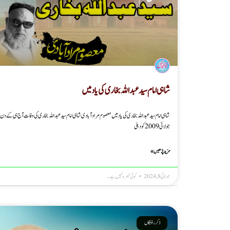
شاہی امام سید عبداللہ بخاری کی یاد میں
جولائی 2009 کودہلی
مزید پڑھیں »
جولائی 8, 2024
کوئی تبصرہ نہیں ہے۔
ذکر رفتگاں