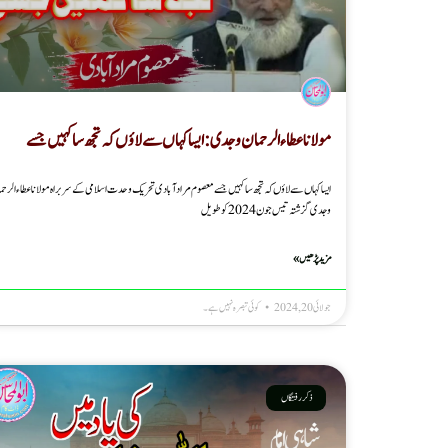
مولانا عطاء الرحمان وجدی : ایسا کہاں سے لاؤں کہ تجھ سا کہیں جسے
ایسا کہاں سے لاؤں کہ تجھ سا کہیں جسے معصوم مرادآبادی تحریک وحدت اسلامی کے سربراہ مولانا عطاء الرحم
وجدی گزشتہ تیس جون 2024کو طویل
مزید پڑھیں »
جولائی 20, 2024
کوئی تبصرہ نہیں ہے۔
ذکر رفتگاں