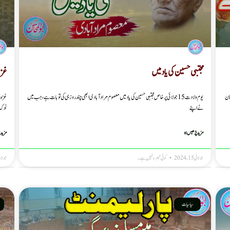
مجتبی حسین کی یاد میں
غزہ م
ان
یوم ولادت 15 جولائی پر خاص مجتبی حسین کی یاد میں معصوم مرادآبادی ابھی چند روز ہی کی تو بات ہے، جب میں
نے اپنے
ٹوک 
مزید پڑھیں »
مزید 
جولائی 15, 2024
کوئی تبصرہ نہیں ہے۔
جولائی 15, 
سیاسیات