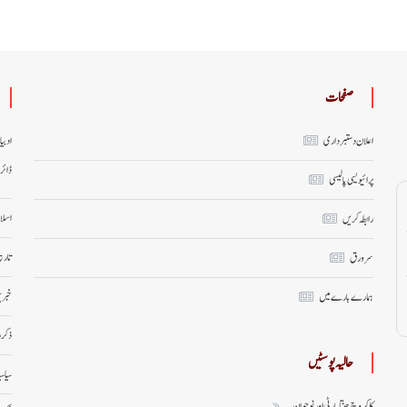
صفحات
اعلان دستبرداری
ادبی
ڈائر
پرائیویسی پالیسی
اسلا
رابطہ کریں
تاری
سر ورق
خبری
ہمارے بارے میں
ذکر 
حالیہ پوسٹیں
سیاس
کاکروچ جنتا پارٹی اور نوجوان