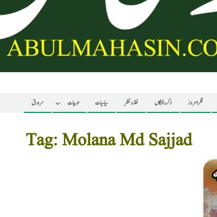
فکر امروز
ذکر رفتگاں
نقد ونظر
سیاسیات
ادبیات
سرورق
Tag: Molana Md Sajjad