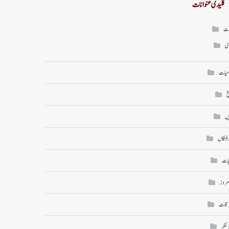
کلیدی عنوانات
ات
ی
میات
خ
ں
رفتگاں
یات
امروز
رقات
ونظر