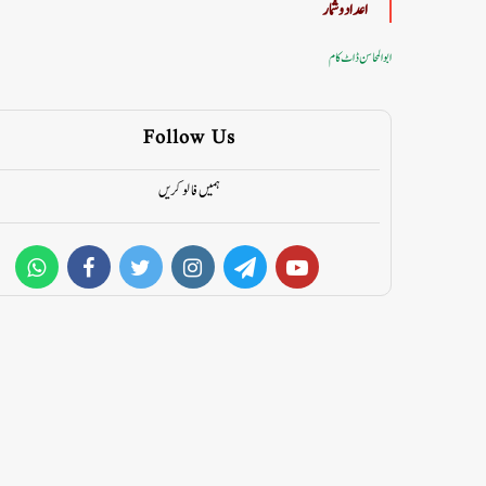
اعداد وشمار
ابوالمحاسن ڈاٹ کام
Follow Us
ہمیں فالو کریں