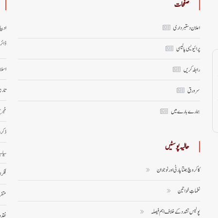
صفحات
اعلان دستبرداری
ادبی
ڈائر
پرائیویسی پالیسی
اسلا
رابطہ کریں
تاری
سر ورق
خبری
ہمارے بارے میں
ذکر 
حالیہ پوسٹیں
سیاس
کاکروچ جنتا پارٹی اور نوجوان
فکر 
نغماتِ خواتین
متف
پولیس تشدد کے خلاف اہم فیصلہ
نقد 