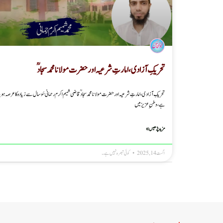
تحریکِ آزادی، امارتِ شرعیہ اور حضرت مولانا محمد سجادؒ
تحریکِ آزادی، امارتِ شرعیہ اور حضرت مولانا محمد سجادؒ قاضی شمیم اکرم رحمانی سَو سال سے زیادہ کا عرصہ ہو چ
ہے، وطنِ عزیز میں
مزید پڑھیں »
اگست 14, 2025
کوئی تبصرہ نہیں ہے۔