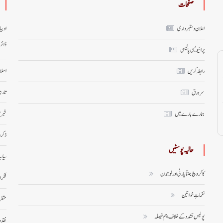
صفحات
اعلان دستبرداری
ادبی
ڈائر
پرائیویسی پالیسی
اسلا
رابطہ کریں
تاری
سر ورق
خبری
ہمارے بارے میں
ذکر 
حالیہ پوسٹیں
سیاس
کاکروچ جنتا پارٹی اور نوجوان
فکر 
نغماتِ خواتین
متف
پولیس تشدد کے خلاف اہم فیصلہ
نقد 