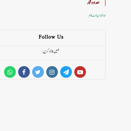
اعداد وشمار
ابوالمحاسن ڈاٹ کام
Follow Us
ہمیں فالو کریں