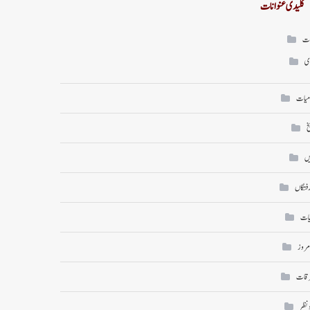
کلیدی عنوانات
ات
ی
میات
خ
ں
رفتگاں
یات
امروز
رقات
ونظر