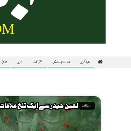
رابطہ کریں
ہمارے بارے میں
متفرقات
خبریں
تاریخ
ذکر رفتگاں