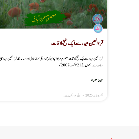
قرۃالعین حیدر سے ایک تلخ ملاقات
قرۃالعین حیدر سے ایک تلخ ملاقات معصوم مرادآبادی آج اردو کی ممتازناول اورا فسانہ نگار قرۃ العین حیدر کا ی
وفات ہے۔ انھوں نے 21/اگست 2007کو
مزید پڑھیں »
اگست 22, 2025
کوئی تبصرہ نہیں ہے۔