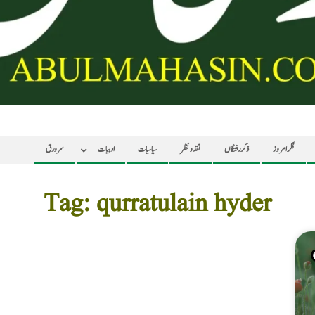
فکر امروز
ذکر رفتگاں
نقد ونظر
سیاسیات
ادبیات
سرورق
Tag: qurratulain hyder