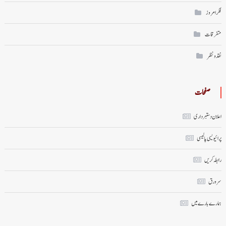
فکر امروز
متفرقات
نقد ونظر
صفحات
اعلان دستبرداری
پرائیویسی پالیسی
رابطہ کریں
سر ورق
ہمارے بارے میں