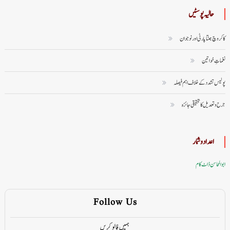
حالیہ پوسٹیں
کاکروچ جنتا پارٹی اور نوجوان
نغماتِ خواتین
پولیس تشدد کے خلاف اہم فیصلہ
جرح و تعدیل کا تحقیقی جائزہ
اعداد وشمار
ابوالمحاسن ڈاٹ کام
Follow Us
ہمیں فالو کریں