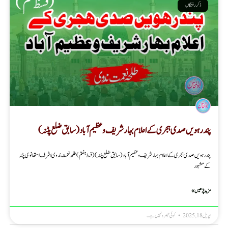
ذکر رفتگاں
پندرہویں صدی ہجری کے اعلام بہار شریف و عظیم آباد (سابق ضلع پٹنہ)
پندرہویں صدی ہجری کے اعلام بہار شریف و عظیم آباد (سابق ضلع پٹنہ) ( قسط ہفتم ) طلحہ نعمت ندوی اشرف استھانوی پٹنہ
کے مشہور
مزید پڑھیں »
اپریل 18, 2025
کوئی تبصرہ نہیں ہے۔