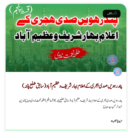
ذکر رفتگاں
پندرہویں صدی ہجری کے اعلام بہار شریف و عظیم آباد (سابق ضلع پٹنہ)
پندرہویں صدی ہجری کے اعلام بہار شریف و عظیم آباد (سابق ضلع پٹنہ) ( قسط پنجم ) طلحہ نعمت ندوی صباح الدین
عبدالرحمن سید صباح
مزید پڑھیں »