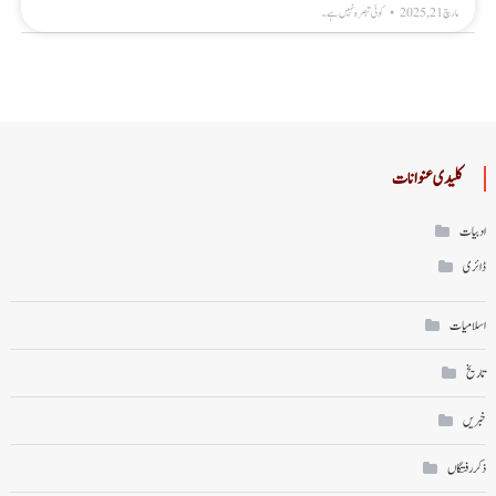
مارچ 21, 2025
کوئی تبصرہ نہیں ہے۔
کلیدی عنوانات
ادبیات
ڈائری
اسلامیات
تاریخ
خبریں
ذکر رفتگاں