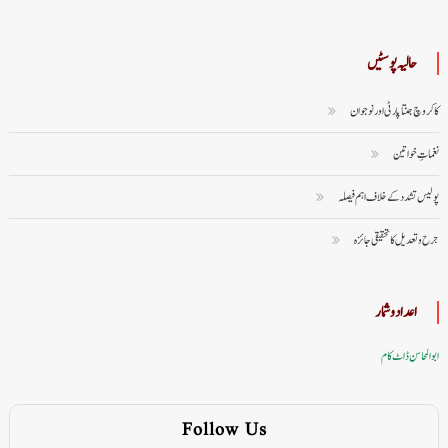
حالیہ پوسٹیں
کاکروچ جنتا پارٹی اور نوجوان
نغماتِ خواتین
پولیس تشدد کے خلاف اہم فیصلہ
جرح و تعدیل کا تحقیقی جائزہ
اعداد وشمار
ابوالمحاسن ڈاٹ کام
Follow Us