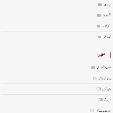
سیاسیات
فکر امروز
متفرقات
نقد ونظر
صفحات
اعلان دستبرداری
پرائیویسی پالیسی
رابطہ کریں
سر ورق
ہمارے بارے میں