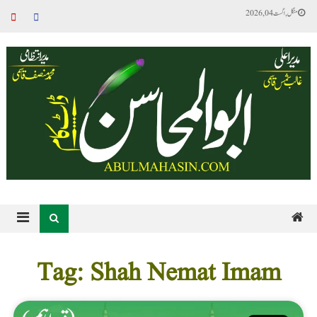
منگل, اگست 04, 2026
Tag: Shah Nemat Imam