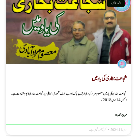
ذکر رفتگاں
شجاعت بخاری کی یاد میں
شجاعت بخاری کی یاد میں معصوم مرادآبادی آج بے باک اور بے خوف کشمیری صحافی سید شجاعت بخاری کا یوم شہادت ہے۔
انھیں 14جون 2018کو
مزید پڑھیں »
جون 14, 2024
کوئی تبصرہ نہیں ہے۔