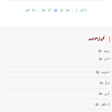
« گزشتہ
1
…
24
25
26
27
28
…
33
اگلا »
کلیدی عنوانات
ادبیات
ڈائری
اسلامیات
تاریخ
خبریں
ذکر رفتگاں