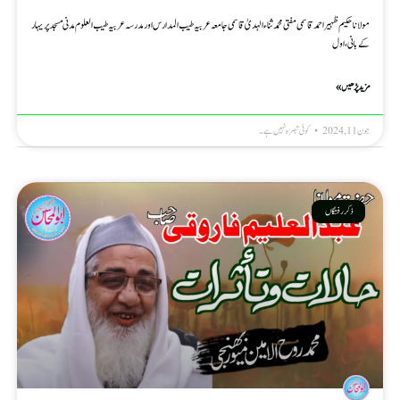
مولانا حکیم ظہیر احمد قاسمی مفتی محمد ثناء الہدیٰ قاسمی جامعہ عربیہ طیب المدارس اور مدرسہ عربیہ طیب العلوم مدنی مسجد پریہار
کے بانی، اول
مزید پڑھیں »
جون 11, 2024
کوئی تبصرہ نہیں ہے۔
ذکر رفتگاں