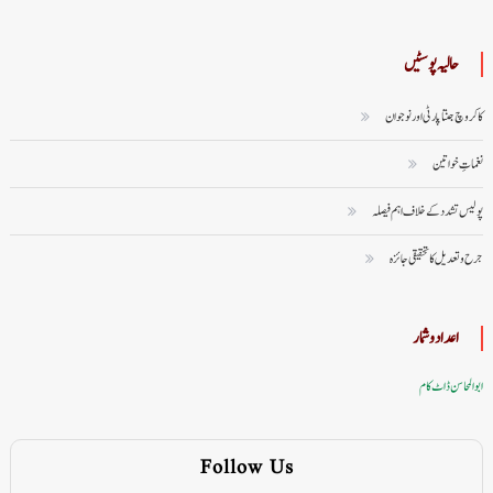
حالیہ پوسٹیں
کاکروچ جنتا پارٹی اور نوجوان
نغماتِ خواتین
پولیس تشدد کے خلاف اہم فیصلہ
جرح و تعدیل کا تحقیقی جائزہ
اعداد وشمار
ابوالمحاسن ڈاٹ کام
Follow Us