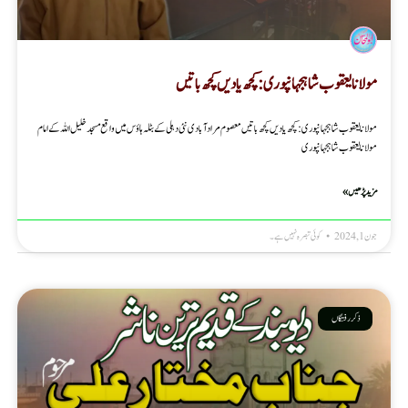
مولانا یعقوب شاہجہانپوری : کچھ یادیں کچھ باتیں
مولانا یعقوب شاہجہانپوری : کچھ یادیں کچھ باتیں معصوم مرادآبادی نئی دہلی کے بٹلہ ہاؤس میں واقع مسجد خلیل اللہ کے امام
مولانا یعقوب شاہجہانپوری
مزید پڑھیں »
جون 1, 2024
کوئی تبصرہ نہیں ہے۔
ذکر رفتگاں