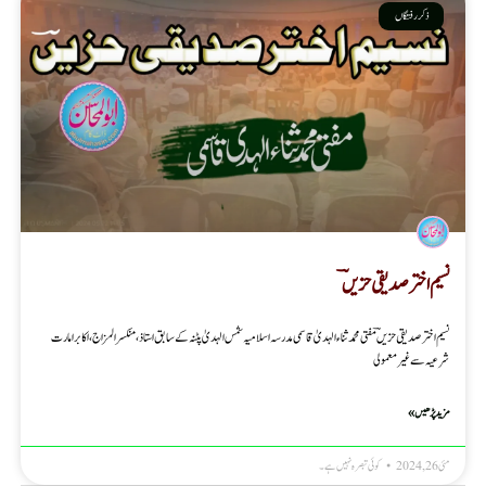
ذکر رفتگاں
نسیم اختر صدیقی حزیںؔ
نسیم اختر صدیقی حزیںؔ مفتی محمد ثناء الہدیٰ قاسمی مدرسہ اسلامیہ شمس الہدیٰ پٹنہ کے سابق استاذ، منکسر المزاج، اکابر امارت
شرعیہ سے غیر معمولی
مزید پڑھیں »
مئی 26, 2024
کوئی تبصرہ نہیں ہے۔