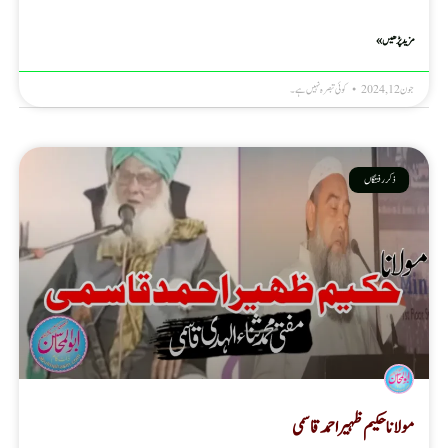
مزید پڑھیں »
جون 12, 2024
کوئی تبصرہ نہیں ہے۔
ذکر رفتگاں
مولانا حکیم ظہیر احمد قاسمی