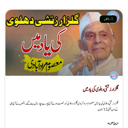
ذکر رفتگاں
گلزار زتشی دہلوی کی یاد میں
گلزار زتشی دہلوی کی یاد میں معصوم مرادآبادی گلزار دہلوی کو رخصت ہوئے آج پورے چارسال بیت گئے۔انھوں نے آج ہی
کے دن یعنی 12/جون
مزید پڑھیں »