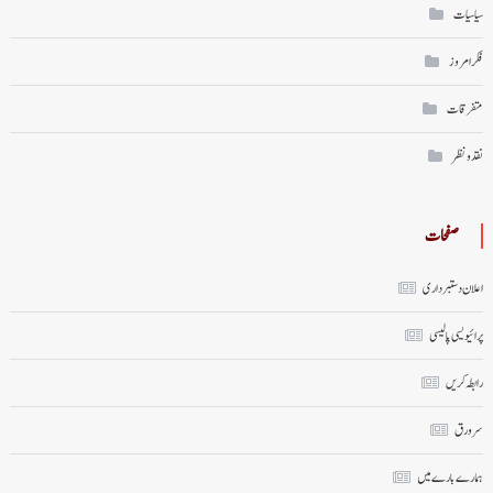
سیاسیات
فکر امروز
متفرقات
نقد ونظر
صفحات
اعلان دستبرداری
پرائیویسی پالیسی
رابطہ کریں
سر ورق
ہمارے بارے میں