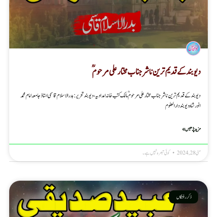
دیوبند کے قدیم ترین ناشر جناب مختار علی مرحومؒ
دیوبند کے قدیم ترین ناشر جناب مختار علی مرحومؒ مالک کتب خانہ امدادیہ، دیوبند تحریر: بدرالاسلام قاسمی استاذ جامعہ امام محمد
انور شاہ دیوبند دارالعلوم
مزید پڑھیں »
مئی 28, 2024
کوئی تبصرہ نہیں ہے۔
ذکر رفتگاں