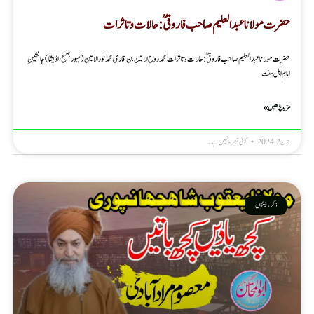
حضرت مولانا عبد العلیم صاحب فاروقیؒ : حالات و تاثرات
حضرت مولانا عبد العلیم صاحب فاروقیؒ : حالات و تاثرات محمد روح الامین بن قاری محمد نور الامین(میوربھنج، اڈیشا) جانشینِ
امامِ اہل سنت
مزید پڑھیں »
جون 2, 2024
کوئی تبصرہ نہیں ہے۔
ذکر رفتگاں