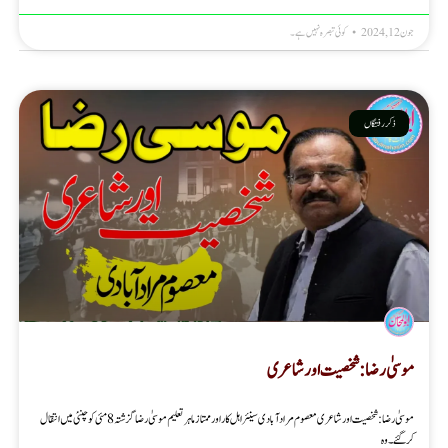
جون 12, 2024
کوئی تبصرہ نہیں ہے۔
ذکر رفتگاں
موسیٰ رضا : شخصیت اور شاعری
موسیٰ رضا : شخصیت اور شاعری معصوم مرادآبادی سینئر اہل کار اور ممتازماہر تعلیم موسیٰ رضا گزشتہ 8 مئی کو چنئی میں انتقال
کرگئے۔ وہ