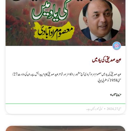
عبید صدیقی کی یادمیں
عبید صدیقی کی یادمیں معصوم مرادآبادی آج مشہور براڈ کاسٹر اور شاعر عبید صدیقی کا یوم پیدائش ہے۔ ان کی ولادت 27/
مئی1958 کو مغربی یوپی
مزید پڑھیں »
مئی 27, 2024
کوئی تبصرہ نہیں ہے۔