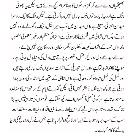
بھبھکیاں دے دے کر کمزور ملکوں کا جینا حرام کیے ہوئے ہیں، لیکن یہ چھوٹی
جنگ ہے اور یہ زیادہ دنوں تک جاری نہیں رہا کرتی ہے۔لیکن جنگ کا ایک دوسرا
میدان انتہائی وسیع ہے، اس میدان میں توپ، میزائیل، ٹینک، گولے بارود نہیں
ہوتے، بلکہ اس لڑائی میں فکری یلغار ہوتی ہے، انتہائی منظم اور غیر معمولی منصوبہ
بند، اس حملہ کے اثرات کھیت، کھلیان، گھر، مکان اور دوکان پر نہیں پڑتے،
سیدھے سیدھے دل، دماغ، عقل وشعور پر پڑتے ہیں، دل کی دنیا بدل جاتی ہے،
سوچنے کا انداز بدلتا ہے، اور اس تبدیلی کے اثرات صدیوں تک جاری رہتے ہیں
اور نسل کی نسل تباہ ہو کر رہ جاتی ہے، اس تباہی کے نتیجہ میں ارتداد کی وہ لہر پیدا
ہوتی ہے جو کچھ دن تک تو نظر نہیں آتی، لیکن گذرتے ایام کے ساتھ اس کا مشاہدہ
عام ہوجاتا ہے، ہر کوئی کھلی آنکھوں اسے دیکھ سکتا ہے، قوموں کی تاریخ میں یہ بڑا
نازک وقت ہوتا ہے، اس لیے کہ اس یلغار سے مذہبی اقدار، خیالات ومعتقدات
سب کے سب برباد ہوجاتے ہیں اور فاتح وہ قرار پاتا ہے جس نے دل ودماغ کی دنیا
بدلنے کا کام کیا ہے۔