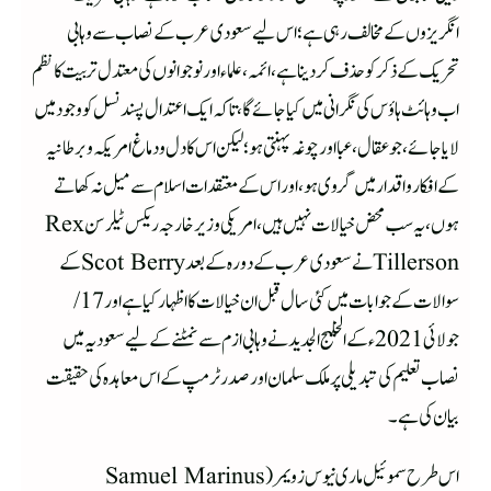
انگریزوں کے مخالف رہی ہے؛ اس لیے سعودی عرب کے نصاب سے وہابی
تحریک کے ذکر کو حذف کر دینا ہے،ائمہ، علماء اور نوجوانوں کی معتدل تربیت کا نظم
اب وہائٹ ہاؤس کی نگرانی میں کیا جائے گا، تاکہ ایک اعتدال پسند نسل کو وجود میں
لایا جائے، جو عقال، عبا اور چوغہ پہنتی ہو؛ لیکن اس کا دل ودماغ امریکہ وبرطانیہ
کے افکار واقدار میں گروی ہو، اور اس کے معتقدات اسلام سے میل نہ کھاتے
ہوں،یہ سب محض خیالات نہیں ہیں، امریکی وزیر خارجہ ریکس ٹیلرسن Rex
Tillersonنے سعودی عرب کے دورہ کے بعد Scot Berryکے
سوالات کے جوابات میں کئی سال قبل ان خیالات کا اظہا رکیاہے اور 17/
جولائی 2021ء کے الخلیج الجدید نے وہابی ازم سے نمٹنے کے لیے سعودیہ میں
نصاب تعلیم کی تبدیلی پر ملک سلمان اور صدر ٹرمپ کے اس معاہدہ کی حقیقت
بیان کی ہے۔
ا س طرح سموئیل ماری نیوس زویمر(Samuel Marinus