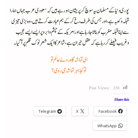
پوری دنیا کے مسلمان یہ سوچ کر پریشان ہو رہے ہیں کہ سعودی عرب جہاں ہمارا
قبلہ وکعبہ ہے، اورجس کی طرف رخ کر کے ہم عبادت کر تے ہیں، وہ بڑی تیزی
سے اپنا قبلہ مغرب کو بناتا جا رہا ہے اور امریکہ کے چشم وابرو پر ایسے ایسے عجیب
وغریب فیصلے کر رہا ہے کہ عقل حیران ہے، شاعر کا ایک شعر نوک قلم پر آگیا۔
ای تماشہ گاہ روئے عالم تو
تو کجا بہر تماشہ می روی؟
Post Views:
358
Share this:
Telegram
X
Facebook
WhatsApp