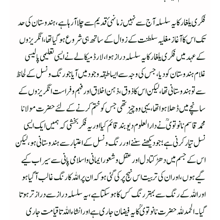
فکری یلغار کا یہ سلسلہ آج سے نہیں زمانہئ قدیم سے چلا آ رہا ہے، ہندوستان کی حد
تک اس کا آغاز مغلیہ سلطنت کے زوال کے ساتھ ہی شروع ہو گیا تھا، انگریزوں
کے عہد میں فکری یلغار کا یہ سلسلہ دراز ہوا، لارڈ میکالے نے ایسی تعلیمی پالیسی
غلام ہندوستان کو دیا، جس کی وجہ سے ایسا طبقہ وجود میں آیا جو رنگ ونسل کے لحاظ
سے تو ہندوستانی تھا، لیکن اس کا ذوق، ذہن اخلاق اور فہم وفراست انگریزوں کے
سانچے میں ڈھلا ہوا تھا، یہی وہ چیز تھی جس کو ختم کرنے کے لئے حضرت مولانا
محمد قاسم نانوتوی ؒ نے دار العلوم دیو بند قائم کیا اور یہ فکر بخشی کہ ہمیں ایک ایسی
نسل تیار کر نی ہے؛ جو دیکھنے سننے اور رنگ ونسل کے اعتبار سے ہندوستانی ہو، لیکن
اس کے جسم میں دھڑکتا دل اور عقل وشعور ایمانی واسلامی پانی سے سیراب کیے
گیے ہوں، اور ان کی تربیت اس نہج پر کی گئی ہو کہ ان پر اللہ کا رنگ غالب آگیا ہو
اور اللہ کے رنگ سے بہتر رنگ کس کا ہو سکتا ہے، یہ سلسلہ دراز سے دراز تر ہوتا
گیا۔الحمدللہ حضرت نانوتوی ؒ کا یہ فیضان جاری ہے اور انشاء اللہ تا قیامت جاری