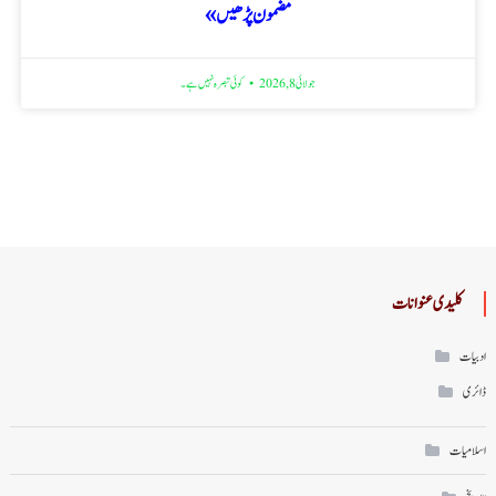
مضمون پڑھیں »
جولائی 8, 2026
کوئی تبصرہ نہیں ہے۔
کلیدی عنوانات
ادبیات
ڈائری
اسلامیات