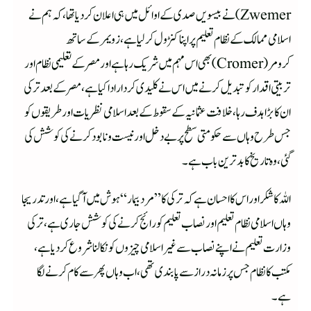
Zwemer)نے بیسویں صدی کے اوائل میں ہی اعلان کر دیا تھا، کہ ہم نے
اسلامی ممالک کے نظام تعلیم پر اپنا کنڑول کر لیا ہے، زویمر کے ساتھ
کرومر(Cromer)بھی اس مہم میں شریک رہا ہے اور مصر کے تعلیمی نظام اور
تربیتی اقدار کو تبدیل کرنے میں اس نے کلیدی کردار ادا کیا ہے، مصر کے بعد ترکی
ان کا بڑا ہدف رہا، خلافت عثمانیہ کے سقوط کے بعد اسلامی نظریات اور طریقوں کو
جس طرح وہاں سے حکومتی سطح پر بے دخل اور نیست ونابود کرنے کی کوشش کی
گئی، وہ تاریخ کا بد ترین باب ہے۔
اللہ کا شکر اور اس کا احسان ہے کہ ترکی کا ”مرد بیمار“ ہوش میں آگیا ہے، اور تدریجا
وہاں اسلامی نظام تعلیم اور نصاب تعلیم کو رائج کر نے کی کوشش جاری ہے، ترکی
وزارت تعلیم نے اپنے نصاب سے غیر اسلامی چیزوں کو نکالنا شروع کر دیا ہے،
مکتب کا نظام جس پر زمانہ دراز سے پابندی تھی، اب وہاں پھر سے کام کرنے لگا
ہے۔