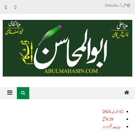
منگل, اگست 04, 2026
12جنوری, 2024
8:28 صبح
سیاسیات
,
فکر امروز