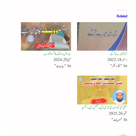
Related
تماشا میرے آگے
بہار میں ووٹنگ کا گرتا تناسب
دسمبر 18, 2023
مئی 29, 2024
In "نقد ونظر"
In "سیاسیات"
مفتی محمد ثناء الہدیٰ قاسمی؛ ایک شخص، ایک انجمن
ستمبر 26, 2025
In "ادبیات"