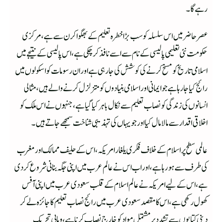
رہے گا۔
عصر حاضر میں اس سلسلہ کو سب بڑا خطرہ تعلیم کے بھگوا کرن سے ہے، مرکزی
حکومت نئی تعلیمی پالیسی کے نام سے اسے نافذ کرچکی ہے، اس پالیسی کے نتیجے میں
اسلامی تاریخ کو مسخ کرنے کی کوشش کی جارہی ہے اور ان رسومات کو اسکولوں میں
رائج کیا جارہا ہے جو ایمانی اور اسلامی بنیادوں کو متزلزل کرنے والے ہیں، مثالی
انسانوں کی زندگی کو نصاب تعلیم سے نکال باہر کیا گیا ہے، جنہوں نے اس ملک کو
اخلاقی اقدار سے مالامال کیا اور جو یہاں کی تہذیبی شناخت سمجھے جاتے ہیں۔
عالمی سطح پر اسلام کے خلاف فکری یلغار امریکہ، اس کے حلیف ممالک اور مغرب
کی طرف سے ہو رہا ہے، اور اب اس نے عالم عرب میں اپنی جگہ بنانی شروع کر دی
ہے، اس کے لیے امریکہ نے عالم اسلام کے قلب سعودی عرب میں اپنی آفس
کھول رکھی ہے، اس کا مقصد سعودی عرب میں رائج نصاب تعلیم کا جائزہ لے کر
دینی کتابوں سے تشدد پر مشتمل مواد کو خارج نصاب کرنا ہے، وہابی تحریک