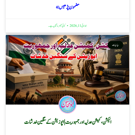
مضمون پڑھیں »
جولائی 11, 2026
کوئی تبصرہ نہیں ہے۔
سیاسیات
الیکشن، کمیشن عدلیہ اور جمہوریت | اپوزیشن کے سنگین خدشات