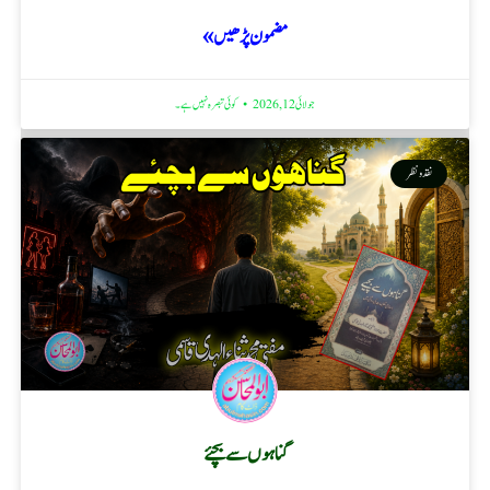
مضمون پڑھیں »
جولائی 12, 2026
کوئی تبصرہ نہیں ہے۔
نقد ونظر
گناہوں سے بچئے