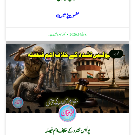
مضمون پڑھیں »
جولائی 14, 2026
کوئی تبصرہ نہیں ہے۔
خبریں
پولیس تشدد کے خلاف اہم فیصلہ