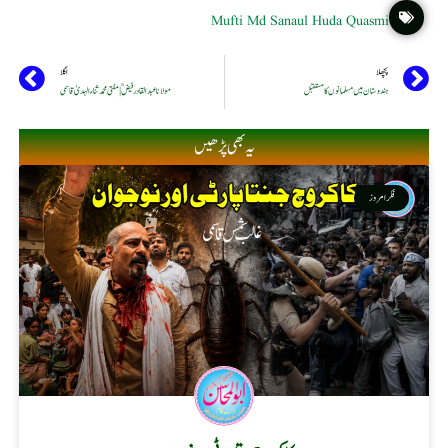
Mufti Md Sanaul Huda Quasmi
پچھلا
اگلا
ہندوستان میں مسلمانوں کا مستقبل
مولانا عبد القادر فیضؒ | مفتی محمد ثناء الہدیٰ قاسمی
یہ بھی پڑھیں
فکر امروز