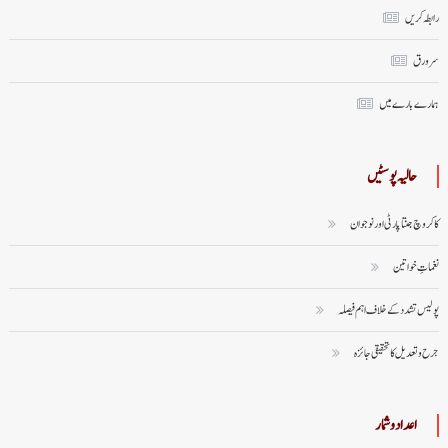
رابطہ کریں
سر ورق
ہمارے بارے میں
حالیہ پوسٹیں
کاکروچ جنتا پارٹی اور نوجوان
نغماتِ خواتین
پولیس تشدد کے خلاف اہم فیصلہ
جرح و تعدیل کا تحقیقی جائزہ
اعداد وشمار