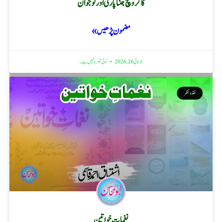
کاکروچ جنتا پارٹی اور نوجوان
مضمون پڑھیں »
جولائی 26, 2026
کوئی تبصرہ نہیں ہے۔
نقد ونظر
نغماتِ خواتین