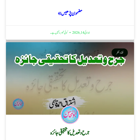
مضمون پڑھیں »
جولائی 14, 2026
کوئی تبصرہ نہیں ہے۔
نقد ونظر
جرح و تعدیل کا تحقیقی جائزہ