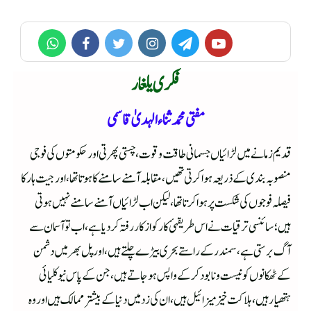
فکری یلغار
مفتی محمد ثناء الہدیٰ قاسمی
قدیم زمانے میں لڑائیاں جسمانی طاقت وقوت، چستی پھرتی اور حکومتوں کی فوجی
منصوبہ بندی کے ذریعہ ہوا کرتی تھیں، مقابلہ آمنے سامنے کا ہوتا تھا، اور جیت ہار کا
فیصلہ فوجوں کی شکست پر ہوا کرتا تھا،لیکن اب لڑائیاں آمنے سامنے نہیں ہوتی
ہیں؛ سائنسی ترقیات نے اس طریقہئ کار کو از کار رفتہ کر دیا ہے، اب تو آسمان سے
آگ برستی ہے، سمندر کے راستے بحری بیڑے چلتے ہیں، اور پل بھر میں دشمن
کے ٹھکانوں کو نیست ونابود کر کے واپس ہوجاتے ہیں، جن کے پاس نیو کلیائی
ہتھیار ہیں، ہلاکت خیز میزائیل ہیں، ان کی زد میں دنیا کے بیشتر ممالک ہیں اور وہ