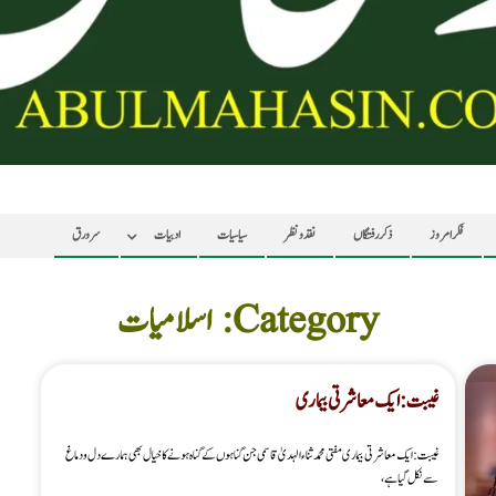
فکر امروز
ذکر رفتگاں
نقد ونظر
سیاسیات
ادبیات
سرورق
Category: اسلامیات
غیبت : ایک معاشرتی بیماری
غیبت : ایک معاشرتی بیماری مفتی محمد ثناء الہدیٰ قاسمی جن گناہوں کے گناہ ہونے کا خیال بھی ہمارے دل ودماغ
سے نکل گیا ہے،