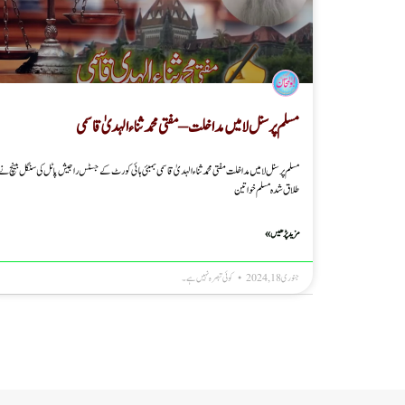
مسلم پرسنل لا میں مداخلت – مفتی محمد ثناء الہدیٰ قاسمی
مسلم پرسنل لا میں مداخلت مفتی محمد ثناء الہدیٰ قاسمی بمبئی ہائی کورٹ کے جسٹس راجیش پاٹل کی سنگل بینچ نے
طلاق شدہ مسلم خواتین
مزید پڑھیں »
جنوری 18, 2024
کوئی تبصرہ نہیں ہے۔