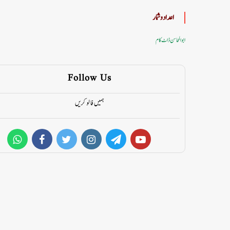
اعداد وشمار
ابوالمحاسن ڈاٹ کام
Follow Us
ہمیں فالو کریں