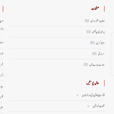
صفحات
اعلان دستبرداری
ادبی
ڈائر
پرائیویسی پالیسی
اسلا
رابطہ کریں
تاری
سر ورق
خبری
ہمارے بارے میں
ذکر 
حالیہ پوسٹیں
سیاس
کاکروچ جنتا پارٹی اور نوجوان
فکر 
نغماتِ خواتین
متف