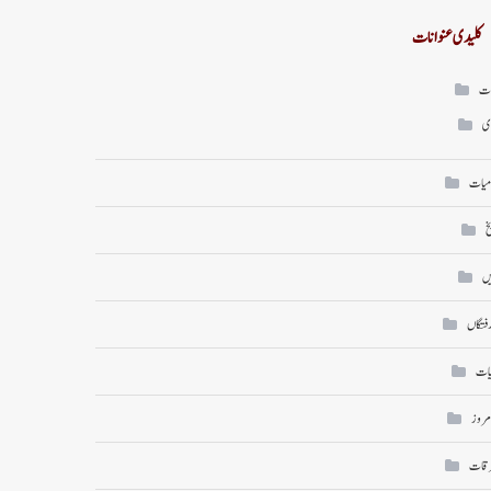
کلیدی عنوانات
ات
ی
میات
خ
ں
رفتگاں
یات
امروز
رقات