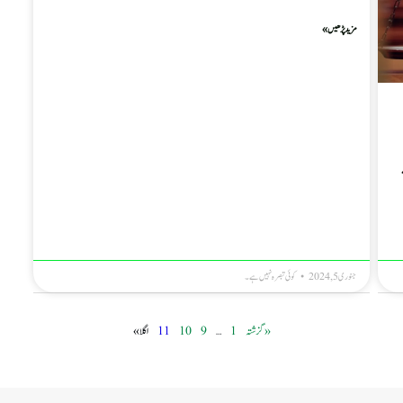
مزید پڑھیں »
جنوری 5, 2024
کوئی تبصرہ نہیں ہے۔
« گزشتہ
1
…
9
10
11
اگلا »