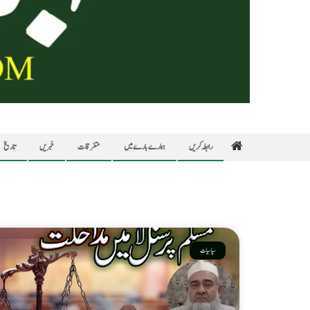
رابطہ کریں
ہمارے بارے میں
متفرقات
خبریں
تاریخ
سیاسیات