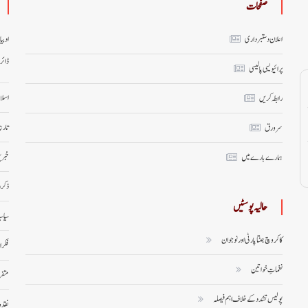
صفحات
اعلان دستبرداری
ادبی
ڈائر
پرائیویسی پالیسی
اسلا
رابطہ کریں
تاری
سر ورق
خبری
ہمارے بارے میں
ذکر 
حالیہ پوسٹیں
سیاس
کاکروچ جنتا پارٹی اور نوجوان
فکر 
نغماتِ خواتین
متف
پولیس تشدد کے خلاف اہم فیصلہ
نقد 