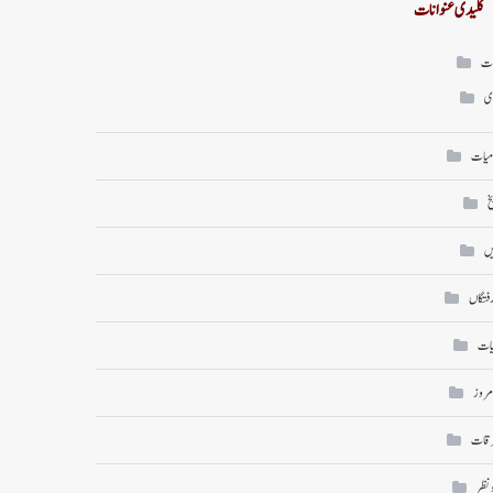
کلیدی عنوانات
ات
ی
میات
خ
ں
رفتگاں
یات
امروز
رقات
ونظر