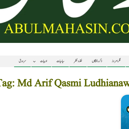
فکر امروز
ذکر رفتگاں
نقد ونظر
سیاسیات
ادبیات
سرورق
Tag: Md Arif Qasmi Ludhianaw