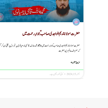
حضرت مولانا ندیم الواجدی صاحبؒ جوارِ رحمت میں
حضرت مولانا ندیم الواجدی صاحبؒ جوارِ رحمت میں ✍️محمد عارف قاسمی لدھیانوی یہ خبر دل پر بجلی بن کر 
کہ معروف عالم دین حضرت
مزید پڑھیں »
اکتوبر 15, 2024
کوئی تبصرہ نہیں ہے۔