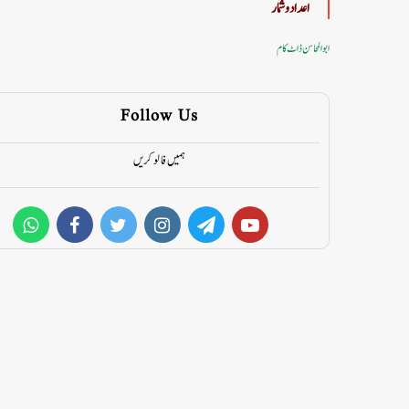
اعداد وشمار
ابوالمحاسن ڈاٹ کام
Follow Us
ہمیں فالو کریں