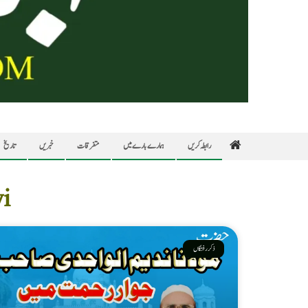
رابطہ کریں
ہمارے بارے میں
متفرقات
خبریں
تاریخ
i
ذکر رفتگاں