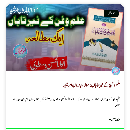
نقد ونظر
علم وفن کے نیر تاباں : مولانا ہارون الرشید
علم وفن کے نیر تاباں : مولانا ہارون الرشید – ایک مطالعہ انوار الحسن وسطوی زیر تذکرہ کتاب جواں سال عالم دین، ادیب اور
صحافی
مزید پڑھیں »