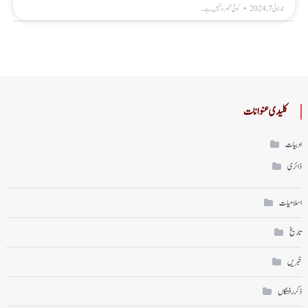
جولائی 7, 2024
کوئی تبصرہ نہیں ہے۔
کلیدی عنوانات
ادبیات
ڈائری
اسلامیات
تاریخ
خبریں
ذکر رفتگاں