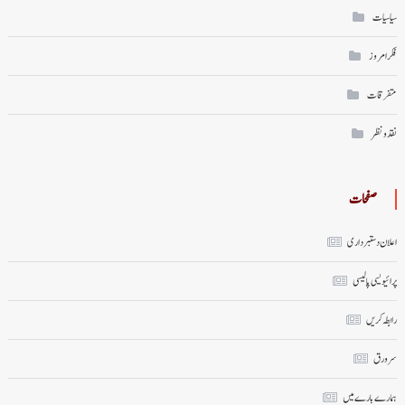
سیاسیات
فکر امروز
متفرقات
نقد ونظر
صفحات
اعلان دستبرداری
پرائیویسی پالیسی
رابطہ کریں
سر ورق
ہمارے بارے میں