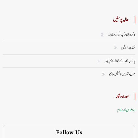
حالیہ پوسٹیں
کاکروچ جنتا پارٹی اور نوجوان
نغماتِ خواتین
پولیس تشدد کے خلاف اہم فیصلہ
جرح و تعدیل کا تحقیقی جائزہ
اعداد وشمار
ابوالمحاسن ڈاٹ کام
Follow Us