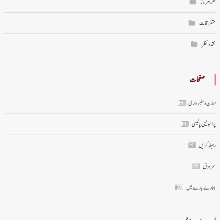
فکر امروز
متفرقات
نقد ونظر
صفحات
اعلان دستبرداری
پرائیویسی پالیسی
رابطہ کریں
سر ورق
ہمارے بارے میں