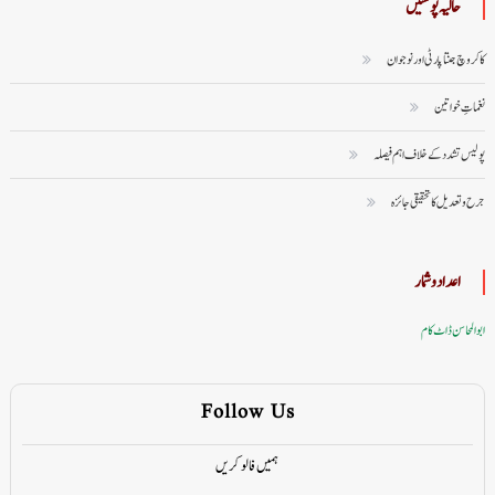
حالیہ پوسٹیں
کاکروچ جنتا پارٹی اور نوجوان
نغماتِ خواتین
پولیس تشدد کے خلاف اہم فیصلہ
جرح و تعدیل کا تحقیقی جائزہ
اعداد وشمار
ابوالمحاسن ڈاٹ کام
Follow Us
ہمیں فالو کریں