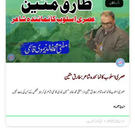
ذکر رفتگاں
عصری اسلوب کا نمائندہ شاعر : طارق متین
عصری اسلوب کا نمائندہ شاعر : طارق متین از : مفتی محمد خالد حسین نیموی قاسمی شاعری کرنا ہر شخص کے بس کی بات نہیں
مزید پڑھیں »
جنوری 22, 2025
کوئی تبصرہ نہیں ہے۔