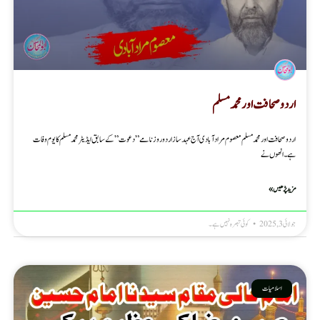
اردو صحافت اور محمد مسلم
اردو صحافت اور محمد مسلم معصوم مرادآبادی آج عہد ساز اردو روزنامے ” دعوت” کے سابق ایڈیٹر محمد مسلم کا یوم وفات
ہے۔ انھوں نے
مزید پڑھیں »
جولائی 3, 2025
کوئی تبصرہ نہیں ہے۔
اسلامیات