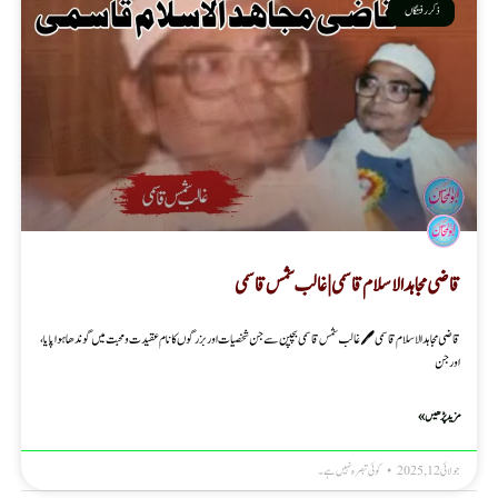
ذکر رفتگاں
قاضی مجاہد الاسلام قاسمی | غالب شمس قاسمی
قاضی مجاہد الاسلام قاسمی 🖊 غالب شمس قاسمی بچپن سے جن شخصیات اور بزرگوں کا نام عقیدت و محبت میں گوندھا ہوا پایا،
اور جن
مزید پڑھیں »
جولائی 12, 2025
کوئی تبصرہ نہیں ہے۔