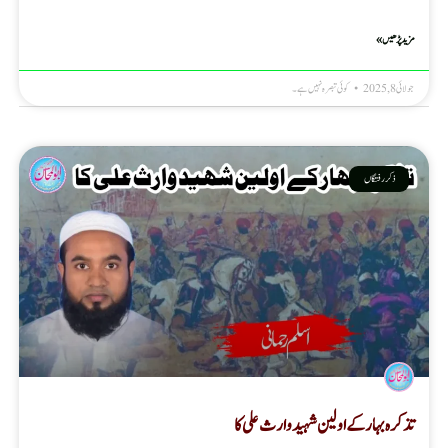
مزید پڑھیں »
جولائی 8, 2025
کوئی تبصرہ نہیں ہے۔
ذکر رفتگاں
تذکرہ بہار کے اولین شہید وارث علی کا