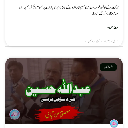
تذکرہ بہار کے اولین شہید وارث علی کا عظیم مجاہد آزادی کے 168ویں یوم شہادت پر خصوصی پیشکش اسلم رحمانی
سنہ 1857ء کی جنگ آزادی
مزید پڑھیں »
جولائی 6, 2025
کوئی تبصرہ نہیں ہے۔
ذکر رفتگاں