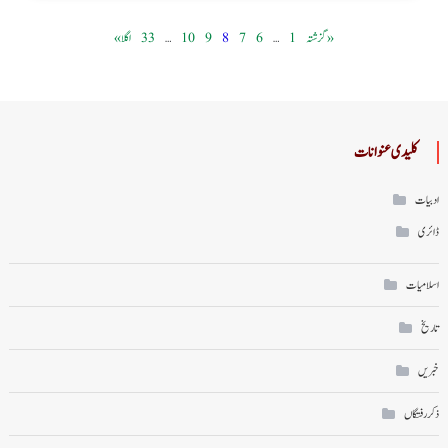
« گزشتہ
1
…
6
7
8
9
10
…
33
اگلا »
کلیدی عنوانات
ادبیات
ڈائری
اسلامیات
تاریخ
خبریں
ذکر رفتگاں