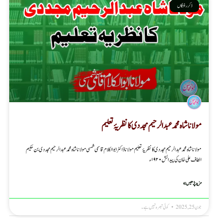
ذکر رفتگاں
مولانا شاہ محمد عبدالرحیم مجددی کا نظریۂ تعلیم
مولانا شاہ محمد عبدالرحیم مجددی کا نظریۂ تعلیم مولانا ڈاکٹر ابوالکلام قاسمی شمسی مولاناشاہ محمد عبدالرحیم مجددی بن حکیم
الطاف علی خان کی پیدائش ۱۹۲۰ء
مزید پڑھیں »
جون 25, 2025
کوئی تبصرہ نہیں ہے۔