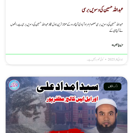
عبداللہ حسین کی دسویں برسی
عبداللہ حسین کی دسویں برسی معصوم مرادآبادی آج اردو کے ممتاز ترین ناول نگار عبداللہ حسین کی دسویں برسی ہے۔ انھوں
نے آج ہی کے
مزید پڑھیں »
جولائی 4, 2025
کوئی تبصرہ نہیں ہے۔
ذکر رفتگاں