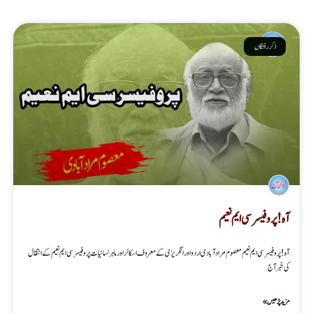
ذکر رفتگاں
آہ! پروفیسر سی ایم نعیم
آہ! پروفیسر سی ایم نعیم معصوم مرادآبادی اردو اور انگریزی کے معروف اسکالر اور ماہر لسانیات پروفیسر سی ایم نعیم کے انتقال
کی خبر آج
مزید پڑھیں »