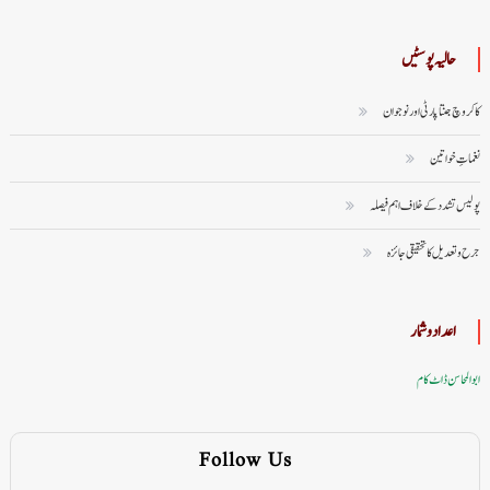
حالیہ پوسٹیں
کاکروچ جنتا پارٹی اور نوجوان
نغماتِ خواتین
پولیس تشدد کے خلاف اہم فیصلہ
جرح و تعدیل کا تحقیقی جائزہ
اعداد وشمار
ابوالمحاسن ڈاٹ کام
Follow Us