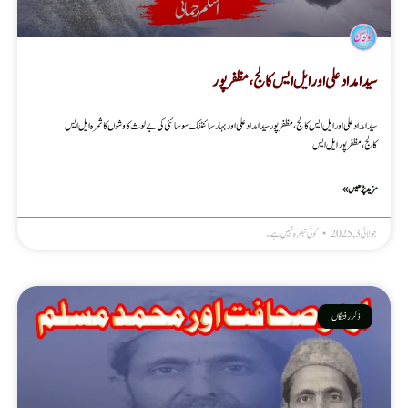
سید امداد علی اور ایل ایس کالج، مظفرپور
سید امداد علی اور ایل ایس کالج، مظفرپور سید امداد علی اور بہار سائنٹفک سوسائٹی کی بے لوث کاوشوں کاثمرہ ایل ایس
کالج،مظفرپور ایل ایس
مزید پڑھیں »
جولائی 3, 2025
کوئی تبصرہ نہیں ہے۔
ذکر رفتگاں