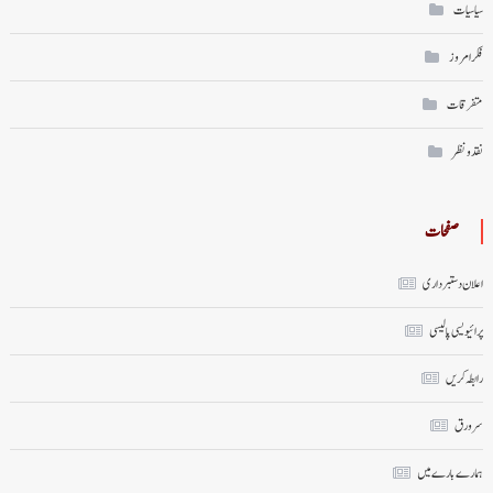
سیاسیات
فکر امروز
متفرقات
نقد ونظر
صفحات
اعلان دستبرداری
پرائیویسی پالیسی
رابطہ کریں
سر ورق
ہمارے بارے میں