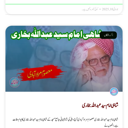
جولائی 10, 2025
کوئی تبصرہ نہیں ہے۔
ذکر رفتگاں
شاہی امام سید عبداللہ بخاری
شاہی امام سید عبداللہ بخاری معصوم مرادآبادی آج دہلی کی شاہجہانی جامع مسجد کے شاہی امام سید عبداللہ بخاری کا یوم وفات
ہے۔ انھوں نے