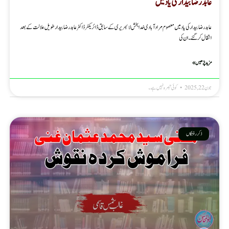
عابد رضا بیدار کی یاد میں
عابد رضا بیدار کی یاد میں معصوم مرادآبادی خدابخش لائبریری کے سابق ڈائریکٹر ڈاکٹر عابد رضا بیدار طویل علالت کے بعد
انتقال کرگئے۔ ان کی
مزید پڑھیں »
جون 22, 2025
کوئی تبصرہ نہیں ہے۔
ذکر رفتگاں