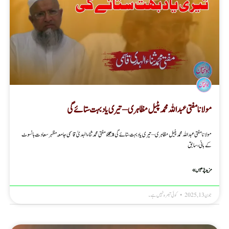
مولانامفتی عبد اللہ محمد پٹیل مظاہری – تیری یاد بہت ستائے گی
مولانامفتی عبد اللہ محمد پٹیل مظاہری – تیری یاد بہت ستائے گی ✍️مفتی محمد ثناء الہدیٰ قاسمی جامعہ مظہر سعادت ہانسوٹ
کے بانی ، سابق
مزید پڑھیں »
جون 13, 2025
کوئی تبصرہ نہیں ہے۔