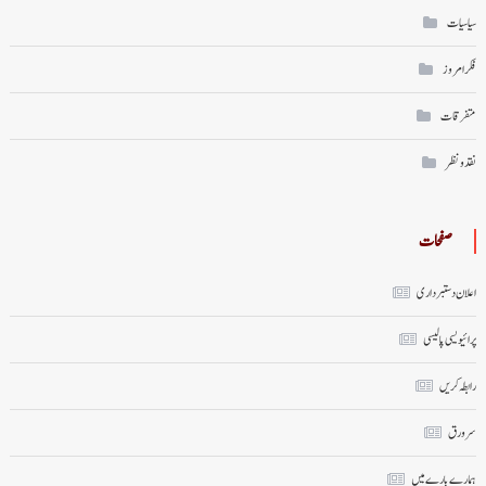
سیاسیات
فکر امروز
متفرقات
نقد ونظر
صفحات
اعلان دستبرداری
پرائیویسی پالیسی
رابطہ کریں
سر ورق
ہمارے بارے میں