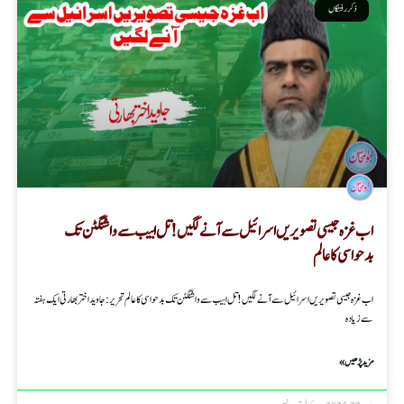
ذکر رفتگاں
اب غزہ جیسی تصویریں اسرائیل سے آنے لگیں!تل ابیب سے واشنگٹن تک
بدحواسی کا عالم
اب غزہ جیسی تصویریں اسرائیل سے آنے لگیں! تل ابیب سے واشنگٹن تک بدحواسی کا عالم تحریر : جاوید اختر بھارتی ایک ہفتہ
سے زیادہ
مزید پڑھیں »