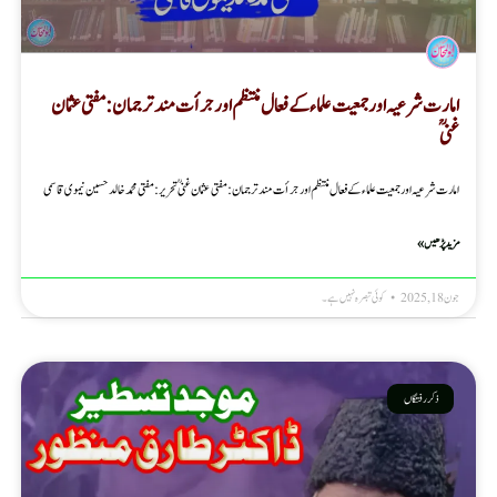
امارت شرعیہ اور جمعیت علماء کے فعال منتظم اور جرأت مند ترجمان : مفتی عثمان
غنی ؒ
امارت شرعیہ اور جمعیت علماء کے فعال منتظم اور جرأت مند ترجمان : مفتی عثمان غنی ؒ تحریر : مفتی محمد خالد حسین نیموی قاسمی
مزید پڑھیں »
جون 18, 2025
کوئی تبصرہ نہیں ہے۔
ذکر رفتگاں