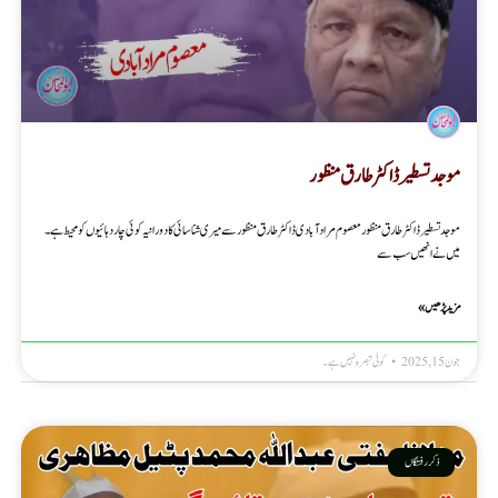
موجد تسطیر ڈاکٹرطارق منظور
موجد تسطیر ڈاکٹرطارق منظور معصوم مرادآبادی ڈاکٹر طارق منظور سے میری شناسائی کا دورانیہ کوئی چار دہائیوں کو محیط ہے۔
میں نے انھیں سب سے
مزید پڑھیں »
جون 15, 2025
کوئی تبصرہ نہیں ہے۔
ذکر رفتگاں