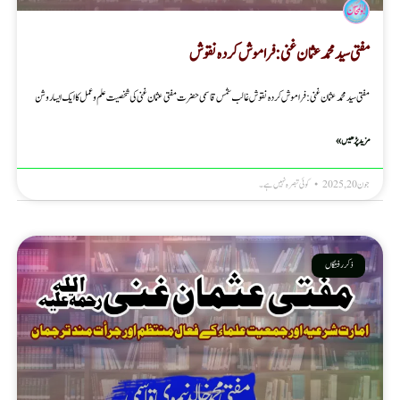
مفتی سید محمد عثمان غنی : فراموش کردہ نقوش
مفتی سید محمد عثمان غنی : فراموش کردہ نقوش غالب شمس قاسمی حضرت مفتی عثمان غنی کی شخصیت علم و عمل کا ایک ایسا روشن
مزید پڑھیں »
جون 20, 2025
کوئی تبصرہ نہیں ہے۔
ذکر رفتگاں