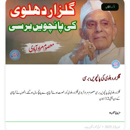
ذکر رفتگاں
گلزار دہلوی کی پانچویں برسی
گلزار دہلوی کی پانچویں برسی معصوم مرادآبادی گلزار دہلوی کو رخصت ہوئے آج پورے پانچ سال ہو گئے۔انھوں نے آج ہی
کے دن یعنی 12/جون
مزید پڑھیں »
جون 12, 2025
کوئی تبصرہ نہیں ہے۔