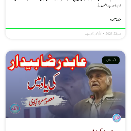
یوم وفات ہے۔ انھوں نے
مزید پڑھیں »
جون 22, 2025
کوئی تبصرہ نہیں ہے۔
ذکر رفتگاں