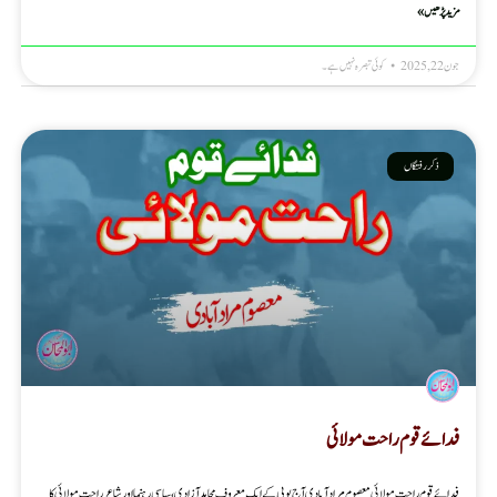
مزید پڑھیں »
جون 22, 2025
کوئی تبصرہ نہیں ہے۔
ذکر رفتگاں
فدائے قوم راحت مولائی
فدائے قوم راحت مولائی معصوم مرادآبادی آج یوپی کے ایک معروف مجاہد آزادی، سیاسی رہنما اور شاعر راحت مولائی کا