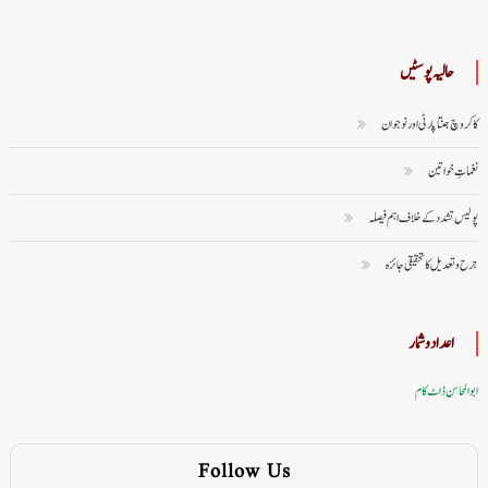
حالیہ پوسٹیں
کاکروچ جنتا پارٹی اور نوجوان
نغماتِ خواتین
پولیس تشدد کے خلاف اہم فیصلہ
جرح و تعدیل کا تحقیقی جائزہ
اعداد وشمار
ابوالمحاسن ڈاٹ کام
Follow Us