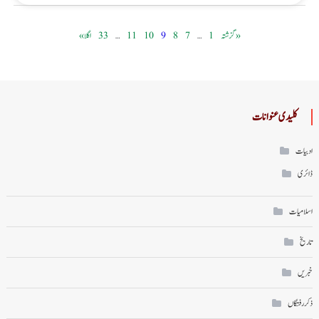
« گزشتہ
1
…
7
8
9
10
11
…
33
اگلا »
کلیدی عنوانات
ادبیات
ڈائری
اسلامیات
تاریخ
خبریں
ذکر رفتگاں