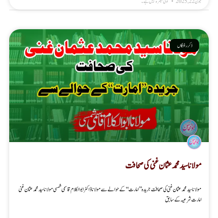
جون 22, 2025
کوئی تبصرہ نہیں ہے۔
ذکر رفتگاں
مولانا سید محمد عثمان غنی کی صحافت
مولانا سید محمد عثمان غنی کی صحافت جریدہ ’’امارت‘‘ کے حوالے سے مولانا ڈاکٹر ابوالکلام قاسمی شمسی مولانا سیدمحمد عثمان غنی
امارت شرعیہ کے سابق