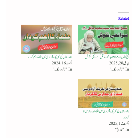
Related
شیخ الحدیث مولانا سید محمد عاقل ؒ – سوانحی نقوش
ہندوستان کی تحریک آزادی میں علماء کا اہم کردار
اپریل 28, 2025
اگست 16, 2024
In "ذکر رفتگاں"
In "ذکر رفتگاں"
ہندوستان کی تحریک آزادی میں علماء اور مدارس کا
کردار
اگست 12, 2025
In "تاریخ"