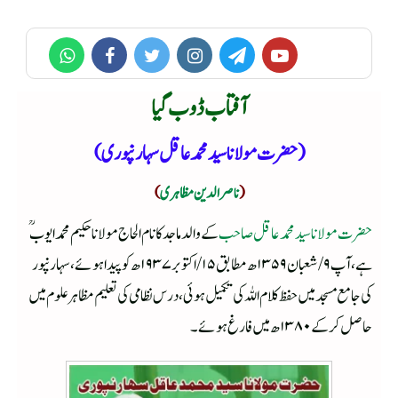
آفتاب ڈوب گیا
(حضرت مولانا سید محمد عاقل سہارنپوری)
(
ناصرالدین مظاہری
)
حضرت مولانا سید محمد عاقل صاحب
کے والد ماجد کا نام الحاج مولاناحکیم محمد ایوبؒ
ہے ،آپ ۹/شعبان ۱۳۵۹ھ مطابق ۱۵/اکتوبر۱۹۳۷ھ کو پیدا ہوئے، سہارنپور
کی جامع مسجد میں حفظ کلام اللہ کی تکمیل ہوئی ،درس نظامی کی تعلیم مظاہرعلوم میں
حاصل کرکے ۱۳۸۰ھ میں فارغ ہوئے۔