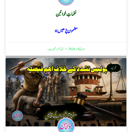
نغماتِ خواتین
مضمون پڑھیں »
جولائی 14, 2026
کوئی تبصرہ نہیں ہے۔
خبریں