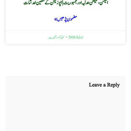
الیکشن، کمیشن عدلیہ اور جمہوریت | اپوزیشن کے سنگین خدشات
مضمون پڑھیں »
جولائی 8, 2026
کوئی تبصرہ نہیں ہے۔
Leave a Reply