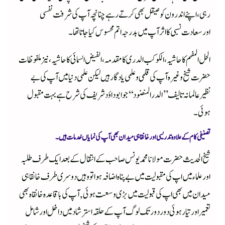
رہی،اپنے اندرون کو صیقل بھی کرتے رہے چنانچہ آپ کی شرفت نفسی
اورسعادت نسبی کا اثر آپ میں بدرجہ اتم محسوس کیاجاتا تھا۔
الحل المفہم کاحاشیہ،الکوکب الدری کامقدمہ، الفیض السمائی کاحاشیہ، نیز ملفوظات
حضرت شیخ وغیرہ آپ کی قلمی وعلمی یادگارہیں لیکن علمی دنیامیں آپ کی بے
نظیرعالمانہ تالیف ’’الدرالمنضود‘‘ جو ابوداؤد شریف کی شرح ہے بہت مقبول
ہوئی۔
تصنیفی کام کے علاوہ تدریسی اور خانقاہی میدان بھی آپ کی نمایاں خدمات ہیں۔
شیخ الحدیث حضرت مولانا محمد یونس صاحب کے انتقال کے بعد ایک طرف طلبہ
اور علماء میں اپ کی مقبولیت میں بے پناہ اضافہ ہوا تو وہیں دوسری طرف خانقاہی
میدان میں بھی اپ کی قبولیت میں بڑی وسعت ہوئی , آپ کی باقاعدہ خانقاہ بھی
تعمیر اور تیار ہوئی دور دور تک لوگ آپ کے حلقہ استرشاد میں داخل اور شامل