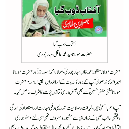
آفتاب ڈوب گیا
حضرت مولانا سید محمد عاقل سہارنپوری
حضرت مولانا منظور احمدخان سہارنپوریؒ، مولانا محمد اسعداللہ ؒاور حضرت مولانا
امیراحمد کاندھلویؒ آپ کے دورۂ حدیث کے اساتذہ ہیں،فقیہ الاسلام حضرت
مولانا مفتی مظفرحسینؒ سے بھی بعض درسی کتابیں پڑھنے کا شرف حاصل کیا۔
آپ اسم بامسمیٰ ہیں ،لیاقت وصلاحیت، تدریسی وفنی مہارت اور استعدادکی عمدگی
و پختگی طالب علمی کے زمانہ ہی سے مشہور و معروف تھی اسی لئے ۳۰/جمادی
الثانی ۱۳۸۱ھ کولوجہ اللہ استاذ بنائے گئے ، اگلے سال استقلال ہوگیا اور مشاہرہ بھی