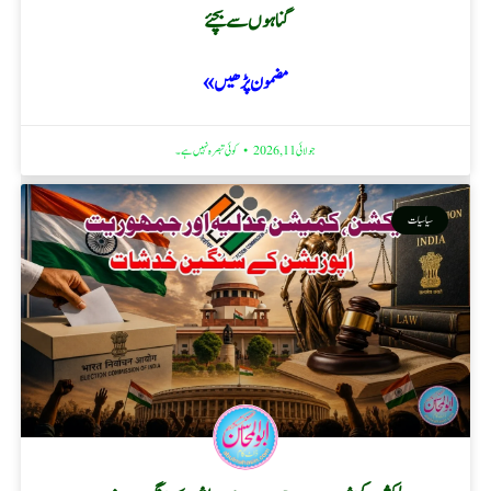
گناہوں سے بچئے
مضمون پڑھیں »
جولائی 11, 2026
کوئی تبصرہ نہیں ہے۔
سیاسیات