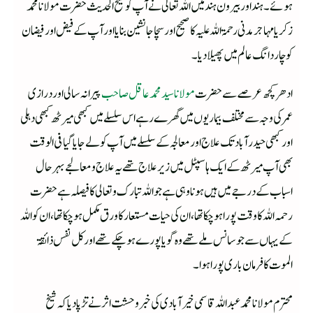
ہوئے۔ ہند اور بیرون ہند میں اللہ تعالی نے آپ کو شیخ الحدیث حضرت مولانا محمد
زکریا مہاجر مدنی رحمۃ اللہ علیہ کا صحیح اور سچا جانشین بنایا اور آپ کے فیض اور فیضان
کو چار دانگ عالم میں پھیلا دیا۔
ادھر کچھ عرصے سے حضرت
مولانا سید محمد عاقل صاحب
پیرانہ سالی اور درازی
عمر کی وجہ سے مختلف بیماریوں میں گھرے رہے اس سلسلے میں کبھی میرٹھ کبھی دہلی
اور کبھی حیدرآباد تک علاج اور معالجہ کے سلسلے میں آپ کو لے جایا گیا فی الوقت
بھی آپ میرٹھ کے ایک ہاسپٹل میں زیر علاج تھے یہ علاج و معالجے بہرحال
اسباب کے درجے میں ہیں ہونا وہی ہے جو اللہ تبارک و تعالی کا فیصلہ ہے حضرت
رحمہ اللہ کا وقت پورا ہو چکا تھا ، ان کی حیات مستعار کا ورق مکمل ہو چکا تھا، ان کو اللہ
کے یہاں سے جو سانس ملے تھے وہ گویا پورے ہو چکے تھے اور کل نفس ذائقۃ
الموت کا فرمان باری پورا ہوا۔
محترم مولانا محمد عبداللہ قاسمی خیر آبادی کی خبر وحشت اثر نے تڑپا دیا کہ شیخ