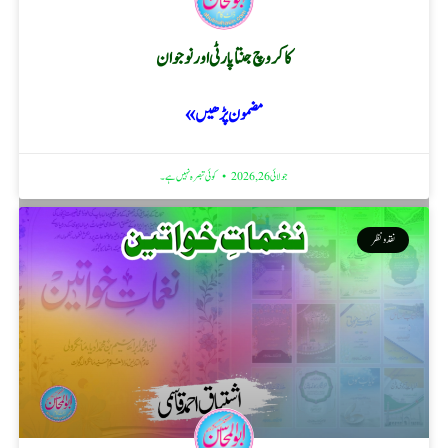
کاکروچ جنتا پارٹی اور نوجوان
مضمون پڑھیں »
جولائی 26, 2026
کوئی تبصرہ نہیں ہے۔
نقد ونظر