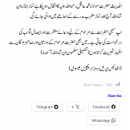
الحدیث حضرت مولانا محمد عاقل رحمۃ اللہ علیہ کا انتقال ہو چکا ہے نماز جنازہ ان
شاءاللہ آج بعد نماز مغرب مدرسے کے احاطے میں ادا کی جائے گی.
اپ سبھی حضرات سے مرحوم کے لیے دعائے مغفرت اور ایصال ثواب کی
درخواست کی جاتی ہے ۔ میں بھی حضرت مرحوم کے وارثان اور صاحبزادگان سے
اظہار تعزیت کرتا ہوں(تفصیلی مضمون ان شاءاللہ آئندہ)
(اٹھائیس اپریل دوہزار پچیس عیسوی)
Post Views:
982
Share this:
Telegram
X
Facebook
WhatsApp