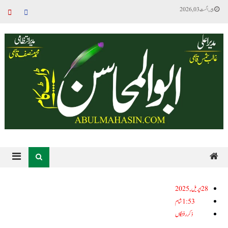
پیر, اگست 03, 2026
28اپریل, 2025
1:53 شام
ذکر رفتگاں