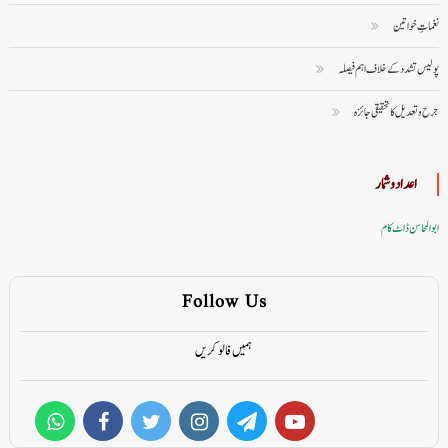
نغماتِ خواتین
پولیس تشدد کے خلاف اہم فیصلہ
جرح و تعدیل کا تحقیقی جائزہ
اعداد وشمار
ابوالمحاسن ڈاٹ کام
Follow Us
ہمیں فالو کریں