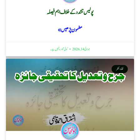
پولیس تشدد کے خلاف اہم فیصلہ
مضمون پڑھیں »
جولائی 14, 2026
کوئی تبصرہ نہیں ہے۔
نقد ونظر