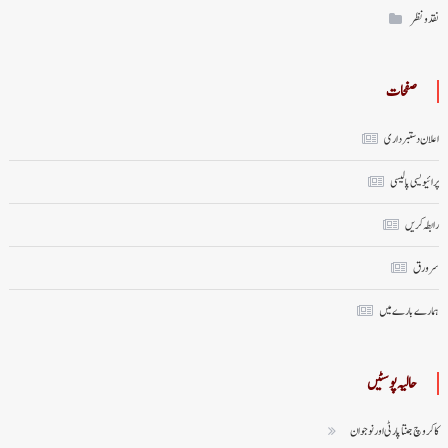
نقد ونظر
صفحات
اعلان دستبرداری
پرائیویسی پالیسی
رابطہ کریں
سر ورق
ہمارے بارے میں
حالیہ پوسٹیں
کاکروچ جنتا پارٹی اور نوجوان