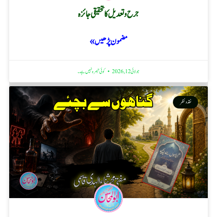
جرح و تعدیل کا تحقیقی جائزہ
مضمون پڑھیں »
جولائی 12, 2026
کوئی تبصرہ نہیں ہے۔
نقد ونظر