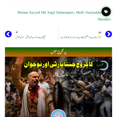
Molana Sayyed Md Aaqil Saharanpuri
,
Mufti Nasiruddin
Mazahiri
پچھلا
اگلا
’’ تذکرہ علمائے بہار‘‘ عظیم شاہکارہےاور حوالہ کے طور کام آئے گی : مولانا مشہود احمد قادری ندوی
شیخ الحدیث مولانا سید محمد عاقل ؒ – سوانحی نقوش
یہ بھی پڑھیں
فکر امروز