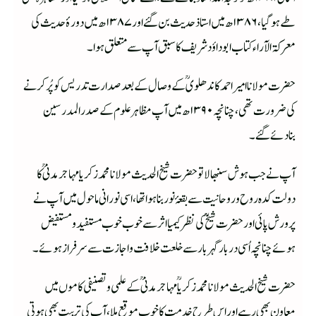
طے ہوگیا، ۱۳۸۶ھ میں استاذحدیث بن گئے اور ۱۳۸۷ھ میں دورۂ حدیث کی
معرکۃ الآراء کتاب ابوداؤد شریف کا سبق آپ سے متعلق ہوا۔
حضرت مولانا امیراحمد کاندھلویؒ کے وصال کے بعدصدارت تدریس کوپُر کرنے
کی ضرورت تھی ، چنانچہ ۱۳۹۰ھ میں آپ مظاہرعلوم کے صدرالمدرسین
بنادئے گئے۔
آپ نے جب ہوش سنبھالاتو حضرت شیخ الحدیث مولانا محمدزکریا مہاجرمدنیؒ کا
دولت کدہ روح وروحانیت سے بقعۂ نور بناہوا تھا، اسی نورانی ماحول میں آپ نے
پرورش پائی اورحضرت شیخؒ کی نظر کیمیا اثرسے خوب خوب مستفید و مستفیض
ہوئے چنانچہ اُسی دربار گہربار سے خلعت خلافت واجازت سے سرفرازہوئے۔
حضرت شیخ الحدیث مولانا محمدزکریاؒ مہاجرمدنی ؒکے علمی وتصنیفی کاموں میں
معاون بھی رہے اوراس طرح خدمت کاخوب موقع ملا،آپ کی تربیت بھی ہوتی