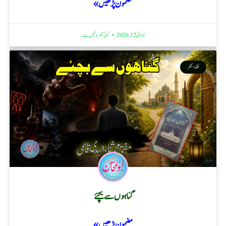
مضمون پڑھیں »
جولائی 12, 2026
کوئی تبصرہ نہیں ہے۔
نقد ونظر
گناہوں سے بچئے
مضمون پڑھیں »