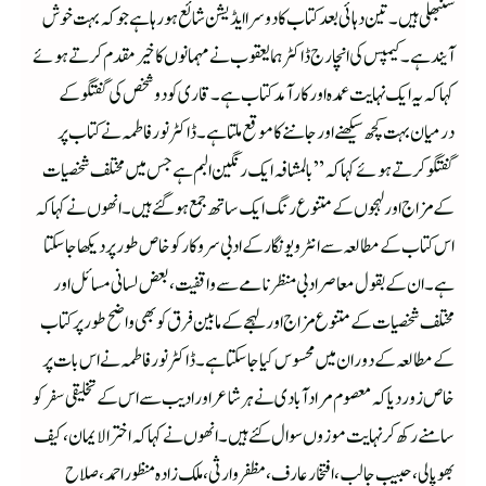
سنبھلی ہیں۔تین دہائی بعد کتاب کا دوسرا ایڈیشن شائع ہورہا ہے جو کہ بہت خوش
آیند ہے۔ کیمپس کی انچارج ڈاکٹر ہما یعقوب نے مہمانوں کا خیر مقدم کرتے ہوئے
کہا کہ یہ ایک نہایت عمدہ اور کارآمد کتاب ہے۔قاری کو دوشخص کی گفتگو کے
درمیان بہت کچھ سیکھنے اور جاننے کا موقع ملتا ہے۔ڈاکٹر نور فاطمہ نے کتاب پر
گفتگو کرتے ہوئے کہا کہ” بالمشافہ ایک رنگین البم ہے جس میں مختلف شخصیات
کے مزاج اور لہجوں کے متنوع رنگ ایک ساتھ جمع ہوگئے ہیں۔ انھوں نے کہاکہ
اس کتاب کے مطالعہ سے انٹرویو نگار کے ادبی سروکار کو خاص طور پر دیکھا جاسکتا
ہے۔ان کے بقول معاصر ادبی منظرنامے سے واقفیت، بعض لسانی مسائل اور
مختلف شخصیات کے متنوع مزاج اور لہجے کے مابین فرق کو بھی واضح طور پر کتاب
کے مطالعہ کے دوران میں محسوس کیا جاسکتا ہے۔ڈاکٹر نور فاطمہ نے اس بات پر
خاص زور دیا کہ معصوم مرادآبادی نے ہر شاعر اور ادیب سے اس کے تخلیقی سفرکو
سامنے رکھ کر نہایت موزوں سوال کئے ہیں۔انھوں نے کہا کہ اخترالایمان،کیف
بھوپالی،حبیب جالب،افتخار عارف،مظفر وارثی،ملک زادہ منظور احمد،صلاح