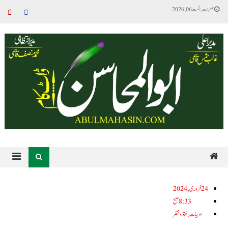
جمعرات, اگست 06, 2026
24فروری, 2024
8:33 صبح
ادبیات
,
نقد ونظر