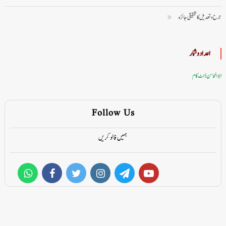
جرح و تعدیل کا تحقیقی جائزہ
اعداد وشمار
ابوالمحاسن ڈاٹ کام
Follow Us
ہمیں فالو کریں