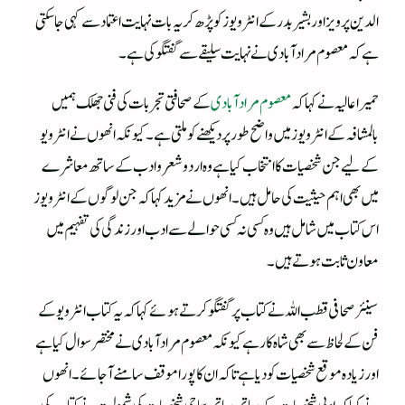
الدین پرویز اور بشیر بدر کے انٹرویوز کو پڑھ کر یہ بات نہایت اعتماد سے کہی جاسکتی
ہے کہ معصوم مرادآبادی نے نہایت سلیقے سے گفتگو کی ہے۔
حمیرا عالیہ نے کہا کہ
معصو م مرادآبادی
کے صحافتی تجربات کی فنی جھلک ہمیں
بالمشافہ کے انٹرویوز میں واضح طورپر دیکھنے کو ملتی ہے۔کیونکہ انھو ں نے انٹرویو
کے لیے جن شخصیات کا انتخاب کیا ہے وہ اردو شعرو ادب کے ساتھ معاشرے
میں بھی اہم حیثیت کی حامل ہیں۔انھوں نے مز ید کہا کہ جن لوگوں کے انٹرویوز
اس کتاب میں شامل ہیں وہ کسی نہ کسی حوالے سے ادب اور زندگی کی تفہیم میں
معاون ثابت ہوتے ہیں۔
سینئرصحافی قطب اللہ نے کتاب پر گفتگو کرتے ہوئے کہا کہ یہ کتاب انٹرویو کے
فن کے لحاظ سے بھی شاہ کار ہے کیونکہ معصوم مرادآبادی نے مختصر سوال کیا ہے
اور زیادہ موقع شخصیات کو دیا ہے تاکہ ان کا پورا موقف سامنے آجائے۔انھوں