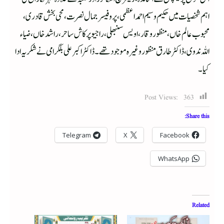
اہم شخصیات میں حکیم وسیم احمد اعظمی،پروفیسر جمال نصرت،محی بخش قادری،
محبوب عالم خاں،منظور وقار،اویس سنبھلی، راجیوپرکاش ساحر،راشد خاں،ضیاء
اللہ ندوی، ڈاکٹر طارق منظور وغیرہ موجود تھے۔ڈاکٹر اکبر علی بلگرامی نے شکریہ ادا
کیا۔
Post Views:
363
Share this:
Telegram
X
Facebook
WhatsApp
Related