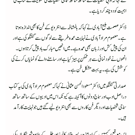
نے کہا کہ ادبی شخصیات کے ساتھ ساتھ سماجی شخصیات کی شمولیت نے کتاب کی
اہمیت کودو چند کردیا ہے۔
ڈاکٹر عصمت ملیح آبادی نے کہا کہ بالمشافہ سے انٹرویو کے فن کا بھی اندازہ ہوتا
ہے۔معصوم مرادآبادی نے نہایت عمدہ طریقے سے لوگوں سے گفتگو کی ہے اور
ان کی پیش کش اور زبان بھی عمدہ ہے۔میں انھیں مبارک باد پیش کرتا ہوں۔
انھوں نے خود نمائی سے ہر ممکن پرہیز کیا ہے اور سامنے والے کو نمایاں کرنے کی
کوشش کی ہے۔ یہ بہت مشکل فن ہے۔
صدارتی گفتگو میں ڈاکٹر مسعود الحسن عثمانی نے کہا کہ معصوم مرادآبادی کی یہ کتاب
دراصل ادب اورسماج دونوں کا آئینہ ہے کیونکہ اس میں ادیبوں کے ساتھ ساتھ
سماجی شخصیات اور دیگر فن کاروں سے بھی انٹر ویو لیے گئے ہیں جو نہایت کارآمد
ہیں۔
اس موقع پر کیمپس کے اساتذہ،ریسرچ اسکالرز اور طلبہ کے علاوہ شہر نگاراں کی