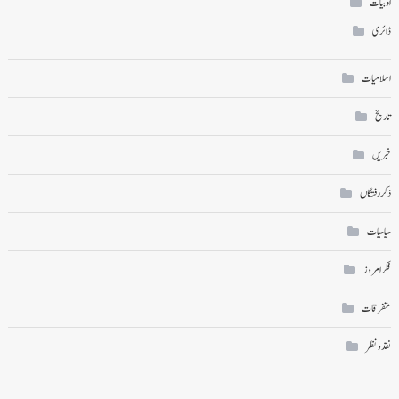
ادبیات
ڈائری
اسلامیات
تاریخ
خبریں
ذکر رفتگاں
سیاسیات
فکر امروز
متفرقات
نقد ونظر