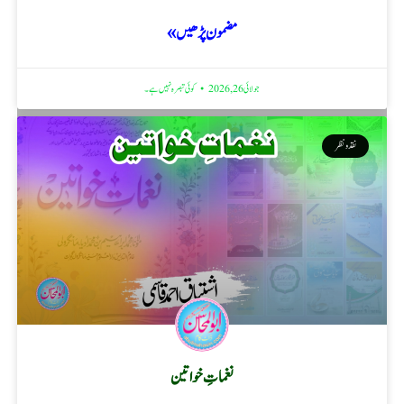
مضمون پڑھیں »
جولائی 26, 2026
کوئی تبصرہ نہیں ہے۔
نقد ونظر
نغماتِ خواتین