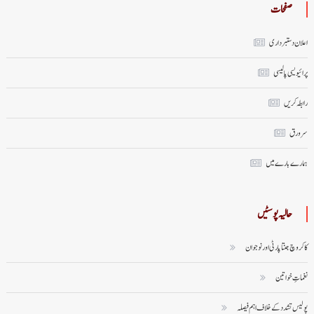
صفحات
اعلان دستبرداری
پرائیویسی پالیسی
رابطہ کریں
سر ورق
ہمارے بارے میں
حالیہ پوسٹیں
کاکروچ جنتا پارٹی اور نوجوان
نغماتِ خواتین
پولیس تشدد کے خلاف اہم فیصلہ