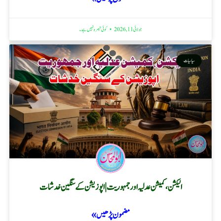
جولائی 11, 2026
کوئی تبصرہ نہیں ہے۔
سیاسیات
الیکشن، کمیشن عدلیہ اور جمہوریت | اپوزیشن کے سنگین خدشات
مضمون پڑھیں »