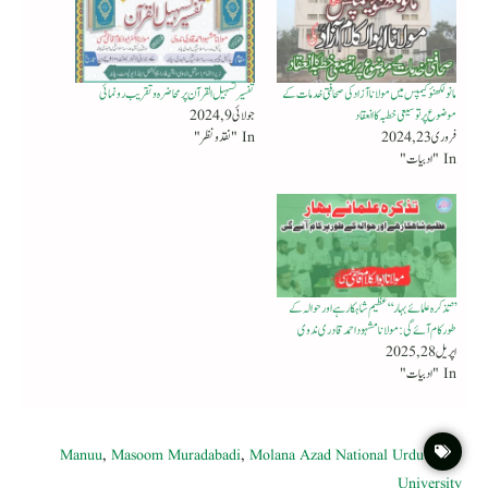
مانو لکھنؤکیمپس میں مولانا آزاد کی صحافتی خدمات کے
تفسیر تسہیل القرآن پر محاضرہ و تقریب رونمائی
موضو ع پر توسیعی خطبہ کا انعقاد
جولائی 9, 2024
فروری 23, 2024
In "نقد ونظر"
In "ادبیات"
’’ تذکرہ علمائے بہار‘‘ عظیم شاہکارہےاور حوالہ کے
طور کام آئے گی : مولانا مشہود احمد قادری ندوی
اپریل 28, 2025
In "ادبیات"
Manuu
,
Masoom Muradabadi
,
Molana Azad National Urdu
University