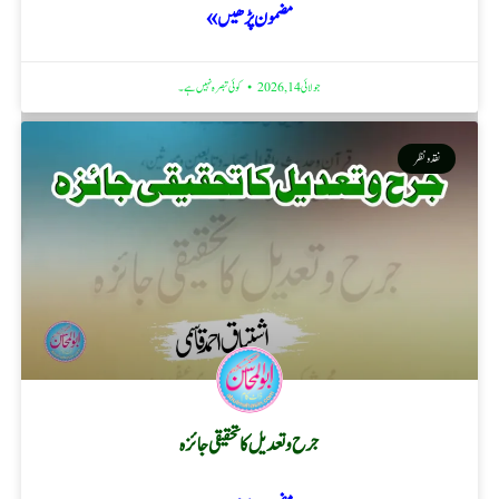
مضمون پڑھیں »
جولائی 14, 2026
کوئی تبصرہ نہیں ہے۔
نقد ونظر
جرح و تعدیل کا تحقیقی جائزہ