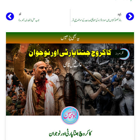
پچھلا
اگلا
مانو لکھنؤکیمپس میں مولانا آزاد کی صحافتی خدمات کے موضو ع پر توسیعی خطبہ کا انعقاد
تاب سخن (تعارف تبصرہ)
یہ بھی پڑھیں
فکر امروز
کاکروچ جنتا پارٹی اور نوجوان