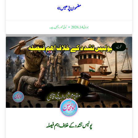
مضمون پڑھیں »
جولائی 14, 2026
کوئی تبصرہ نہیں ہے۔
خبریں
پولیس تشدد کے خلاف اہم فیصلہ