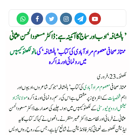
’بالمشافہ‘ادب اور سماج کا آئینہ ہے : ڈاکٹر مسعود الحسن عثمانی
ممتاز صحافی معصوم مرادآبادی کی کتاب ’بالمشافہ‘ کی
مانو لکھنؤکیمپس
میں رونمائی اور مذاکرہ
لکھنؤ۔23،فروری
ممتاز صحافی
معصوم مرادآبادی
کی کتاب ’بالمشافہ‘ جو کہ شاعروں ،ادیبوں اور
اہم
شخصیات
کے انٹرویوز پر مشتمل ہے اس کی رسم رونمائی اورمذاکرہ
مولانا آزاد
نیشنل اردو یونیورسٹی
کے لکھنؤ کیمپس میں ہوا۔ جلسے کی صدارت ڈاکٹر مسعود الحسن
عثمانی نے فرمائی اور نظامت ڈاکٹر عمیر منظر نے۔انھوں نے کہا کہ کتاب کا یہ
ایڈیشن لکھنوسے نعمانی کیئر فاؤنڈیشن نے شائع کیا ہے،جس کے رو ح رواں اویس