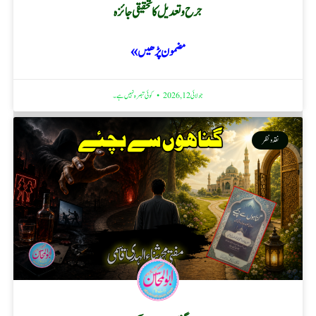
جرح و تعدیل کا تحقیقی جائزہ
مضمون پڑھیں »
جولائی 12, 2026
کوئی تبصرہ نہیں ہے۔
نقد ونظر