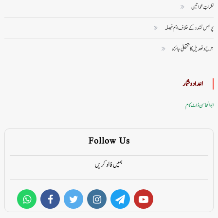
نغماتِ خواتین
پولیس تشدد کے خلاف اہم فیصلہ
جرح و تعدیل کا تحقیقی جائزہ
اعداد وشمار
ابوالمحاسن ڈاٹ کام
Follow Us
ہمیں فالو کریں