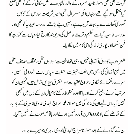
قربت بھی تھی، مولانا سید مسرور کے والد چھپرہ سے نقل مکانی کرکے کوٹھی ضلع
گیا منتقل ہو گیے تھے، جہاں انکی سسرال تھی، امیر شریعت سادس کے گاؤں
گھوری گھاٹ سے یہ بہت قریب ہے، یہیں پلے بڑھے، مدرسہ عبیدیہ کوٹھی اور
مدرسہ قاسمیہ گیا سے تعلیم وتربیت حاصل کی، دیو بند کا رخ کیا، وہاں سے کتابتِ کا
فن سیکھا اور پوری زندگی اسی کام میں لگا دیا۔
شعر وادب کا ذوق اکتسابی نہیں، وہبی تھا، طبیعت موزوں تھی، مختلف اصناف سخن
میں طبع آزمائی کی، جن میں نعت، تہنیت، منقبت، سپاس نامے، الوداعی نظمیں،
سہرے، نغمہائے شادی، خراج عقیدت اور متفر ق چیزیں شامل ہیں، لیکن ان کو
مرتب کرنے، جمع کرنے اور با قاعدہ محفوظ رکھنے کا خیال ان کے دل میں کبھی
نہیں آیا، اس لیے ان کی زندگی میں مولانا محمد سراج الہدیٰ ندوی ازہری کے بار بار
کے تقاضے کے باوجود وہ اس پر آمادہ نہیں ہوئے اور بالآخر موت نے انہیں آلیا۔
ان کے گذرنے کے بعد مولانا سراج الہدیٰ ندوی ازہری جو میرے برادر