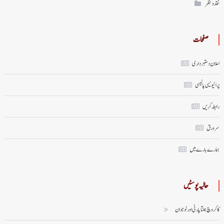
نقد ونظر
صفحات
اعلان دستبرداری
پرائیویسی پالیسی
رابطہ کریں
سر ورق
ہمارے بارے میں
حالیہ پوسٹیں
کاکروچ جنتا پارٹی اور نوجوان