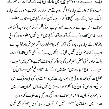
ایک دوسرے سے تو ارد کا مظہر ہیں، میں جانتا ہوں ایک جیسے خیالات اور مصرعے
جب دو شاعروں کے یہاں مماثل ہو جاتے ہیں تو توارد کہلاتا ہے، مولانا کے یہاں
جو کچھ ہے اس کے لیے صحیح لفظ تکرار ہے، لیکن تکرار کہنے میں سوئادب معلوم
ہوتا ہے، اس لیے اسے توارد سے تعبیر کیا ہے، کوئی فکر اگر شاعر پر غالب آگئی، اور
وہ بار بار اس کا اعادہ کرنے لگے تو اسے توارد کہنے میں حرج نہیں معلوم ہوتا، گوا دبی
پنڈتوں کے یہاں یہ زیادہ صحیح نہیں سمجھاجاتا، توارد پر اگر اعتراض ہو تو آپ اسے
احباب کے تقاضوں کی تکمیل بھی کہہ سکتے ہیں۔ یہ توارد کبھی بعض الفاظ کو الٹ
پلٹ کر اور کبھی بعض مصرعوں کو بڑھا کر بھی سامنے آتا ہے، اصل میں تہنیت،
سہرے، خراج عقیدت میں ”مضامین نو کے انبار“ کا موقع نہیں ہوتا، اس کی
لفظیات بھی محدود ہوتی ہیں، اور خیالات میں وسعت کی بھی کمی ہوتی ہے، لن
ترانی اور ایران توران کی ہانکنے کا مولانا کا مزاج نہیں تھا، اس لیے ان اصناف میں
عام طور پر یکسانیت کا احساس ہوتا ہے، اور صحیح اور سچی بات یہی ہے کہ وہ ان
اصناف میں ” مضامین نو” کا انبار نہیں لگا سکے ہیں، اور ہر آدمی یہ کام کر بھی نہیں