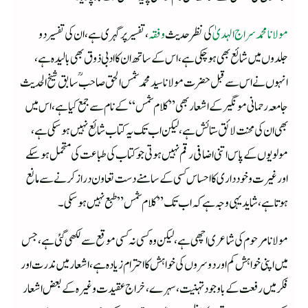
مولانا محمد سراج الہدیٰ
کی نظر حدیث
وفقہ
، تفسیر پر گہری ہے، ان کی تفسیر دو
جلدوں میں شائع بھی ہو چکی ہے، اس کے ساتھ ا ن کا ادبی ذوق بھی بالیدہ ہے،
انہوں نے اس سے قبل حضرت مولانا سید محمد شمس الحق صاحب ؒ سابق شیخ الحدیث
جامعہ رحمانی مونگیر کے اشعار بھی ”کلام شمس“ کے نام سے جمع کیا ہے، اس میں
بھی ان کی محنت لائق ستائش ہے، لیکن اب تک یہ کتاب شائع نہیں ہو سکی ہے،
مولویوں کے پاس اتنی اضافی رقم نہیں ہوتی جو کتاب کی طباعت کی متحمل ہو سکے
اور غیرت وخود داری کا احساس کسی کے سامنے دست تعاون دراز کرنے سے مانع
ہوتا ہے، شاید یہی وجہ ہے کہ اب تک ”کلام شمس” طبع نہیں ہوسکی۔
مولانا مرحوم کی شاعری اچھی ہے، لیکن وہ کسی نہ کسی موقع سے لکھی گئی ہے، جس
میں اپنی خواہش کم اور دوسروں کی خواہش کا احترام زیادہ ہے، اشعار میں ندرت اور
فکر میں رفعت کے باوجود تہنیت، سہرے، خراج عقیدت وغیرہ کے بعض اشعار