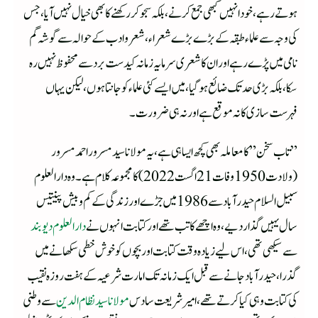
ہوتے رہے، خود انہیں کبھی جمع کرنے، بلکہ سجو کر رکھنے کا بھی خیال نہیں آیا، جس
کی وجہ سے علماء طبقہ کے بڑے بڑے شعراء، شعر وادب کے حوالہ سے گوشہ گم
نامی میں پڑے رہے اور ان کا شعری سرمایہ زمانہ کید ست برد سے محفوظ نہیں رہ
سکا، بلکہ بڑی حد تک ضائع ہو گیا، میں ایسے کئی علماء کو جانتا ہوں، لیکن یہاں
فہرست سازی کا نہ موقع ہے اور نہ ہی ضرورت۔
”تاب سخن ”کا معاملہ بھی کچھ ایسا ہی ہے، یہ مولانا سید مسرور احمد مسرور
(ولادت 1950وفات 21اگست 2022) کا مجموعہ کلام ہے۔وہ دارالعلوم
سبیل السلام حیدر آباد سے 1986میں جڑے اور زندگی کے کم وبیش پینتیس
سال یہیں گذار دیے، وہ اچھے کاتب تھے اور کتابت انہوں نے
دار العلوم دیو بند
سے سیکھی تھی، اس لیے زیادہ وقت کتابت اور بچوں کو خوش خطی سکھانے میں
گذرا،حیدر آباد جانے سےقبل ایک زمانہ تک امارت شرعیہ کے ہفت روزہ نقیب
کی کتابت وہی کیا کرتے تھے، امیر شریعت سادس
مولانا سید نظام الدین
سے وطنی