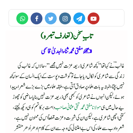
تاب ِسخن (تعارف تبصرہ)
✍️مفتی محمد ثناء الہدیٰ قاسمی
غالب ؔ نے کہا تھا ”کچھ شاعری ذریعہ عزت نہیں مجھے”، حالاں کہ غالب کی
زندگی سے شاعری کو نکال دیا جائے تو گوشت وپوست کے ایک انسان کے سوا کچھ
نہیں بچتا، البتہ یہ بات علماء پر صادق آتی ہے، طبقہ علماء میں بڑے بڑے شعراء پیدا
ہوئے، لیکن انہوں نے شاعری کو کبھی بھی ذریعہ عزت نہیں بنایا، ماضی کو چھوڑ
یے حال میں ہی
مولانا مفتی محمد تقی عثمانی صاحب
دامت برکاتہم کو ہی دیکھ لیجئے،
کتنی اچھی شاعری ہے، لیکن ان کی شہرت وعزت قطعاً اس کی ممنون نہیں ہے،
شعر وادب سے علماء کی اس بے اعتنائی کی وجہ سے ان کے کلام ادھر اُدھر منتشر