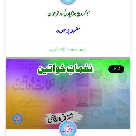
کاکروچ جنتا پارٹی اور نوجوان
مضمون پڑھیں »
جولائی 26, 2026
کوئی تبصرہ نہیں ہے۔
نقد ونظر