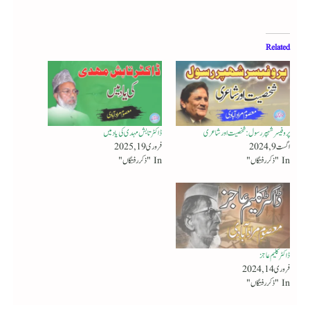
Related
پروفیسر شہپر رسول : شخصیت اور شاعری
ڈاکٹر تابش مہدی کی یاد میں
اگست 9, 2024
فروری 19, 2025
In "ذکر رفتگاں"
In "ذکر رفتگاں"
ڈاکٹر کلیم عاجز
فروری 14, 2024
In "ذکر رفتگاں"