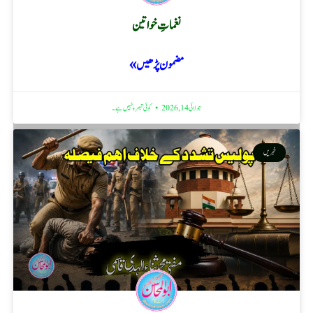
نغماتِ خواتین
مضمون پڑھیں »
جولائی 14, 2026
کوئی تبصرہ نہیں ہے۔
خبریں