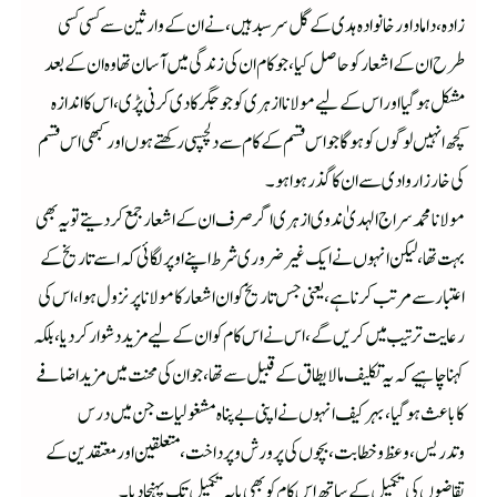
زادہ،داماد اور خانوادہ ہدی کے گل سرسبد ہیں، نے ان کے وارثین سے کسی کسی
طرح ان کے اشعار کو حاصل کیا، جو کام ان کی زندگی میں آسان تھا وہ ان کے بعد
مشکل ہو گیا اور اس کے لیے مولانا ازہری کو جو جگر کادی کرنی پڑی، اس کا اندازہ
کچھ انہیں لوگوں کو ہوگا جو اس قسم کے کام سے دلچسپی رکھتے ہوں اور کبھی اس قسم
کی خارزار وادی سے ان کا گذرہوا ہو۔
مولانا محمد سراج الہدیٰ ندوی ازہری اگر صرف ان کے اشعار جمع کر دیتے تو یہ بھی
بہت تھا، لیکن ا نہوں نے ایک غیر ضروری شرط اپنے اوپر لگائی کہ اسے تاریخ کے
اعتبار سے مرتب کرنا ہے، یعنی جس تاریخ کو ان اشعار کا مولانا پر نزول ہوا، اس کی
رعایت ترتیب میں کریں گے، اس نے اس کام کو ان کے لیے مزید دشوار کر دیا، بلکہ
کہنا چاہیے کہ یہ تکلیف ما لا یطاق کے قبیل سے تھا، جو ان کی محنت میں مزید اضافے
کا باعث ہو گیا، بہر کیف انہوں نے اپنی بے پناہ مشغولیات جن میں درس
وتدریس، وعظ وخطابت، بچوں کی پرورش وپرداخت،متعلقین اور معتقدین کے
تقاضوں کی تکمیل کے ساتھ اس کام کو بھی پایہ تکمیل تک پہنچا دیا۔