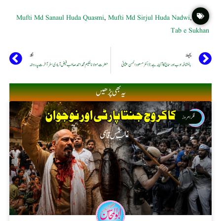
Mufti Md Sanaul Huda Quasmi
,
Mufti Md Sirjul Huda Nadwi
,
Tab e Sukhan
پچھلا
اگلا
بالمشافہ ادب اور سماج کا آئینہ ہے : ڈاکٹر مسعود الحسن عثمانی
حضرت مولانا حکیم محمد احمد صاحب فیض آبادی سفر آخرت پہ روانہ
یہ بھی پڑھیں
فکر امروز