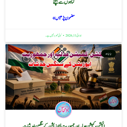
گناہوں سے بچئے
مضمون پڑھیں »
جولائی 11, 2026
کوئی تبصرہ نہیں ہے۔
سیاسیات
الیکشن، کمیشن عدلیہ اور جمہوریت | اپوزیشن کے سنگین خدشات