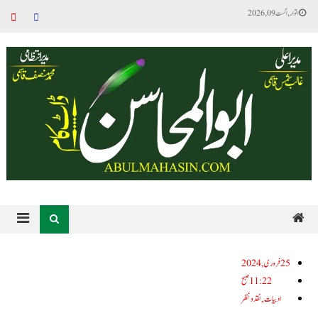
اتوار, اگست 09, 2026
25فروری, 2024
11:22 صبح
ادبیات
,
نقد ونظر