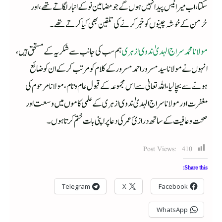
سکتا، اب میرانیس پیدا نہیں ہوں گے جو مضامین نو کے انبار لگا تے تھے، اور
خرمن کے خوشہ چینوں کو خبر کرنے کی تلقین بھی کیا کرتے تھے۔
مولانا محمد سراج الہدیٰ ندوی ازہری
ہم سب کی جانب سے شکر یہ کے مستحق ہیں،
انہوں نے مولاناسید مسرور احمد مسرور کے کلام کو مرتب کرکے ان کو ضائع
ہونے سے بچالیا، اللہ تعالیٰ سے اس مجموعہ کے قبول عام وتام،مولانا مرحوم کی
مغفرت اورمولانا سراج الہدیٰ ندوی ازہری کے علمی کاموں میں وسعت اور
صحت وعافیت کے ساتھ درازئ عمر کی دعا پر اپنی بات ختم کرتا ہوں۔
Post Views:
410
Share this:
Telegram
X
Facebook
WhatsApp