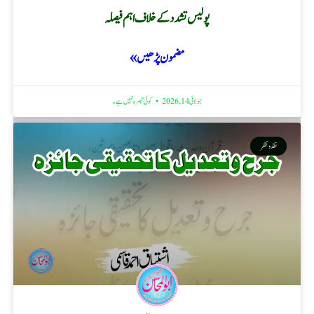
پولیس تشدد کے خلاف اہم فیصلہ
مضمون پڑھیں »
جولائی 14, 2026
کوئی تبصرہ نہیں ہے۔
نقد ونظر