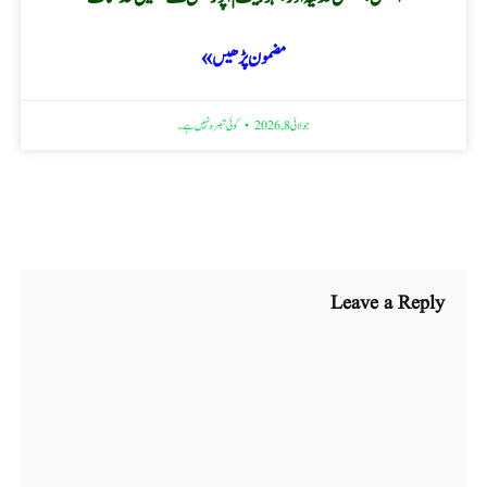
مضمون پڑھیں »
جولائی 8, 2026
کوئی تبصرہ نہیں ہے۔
Leave a Reply