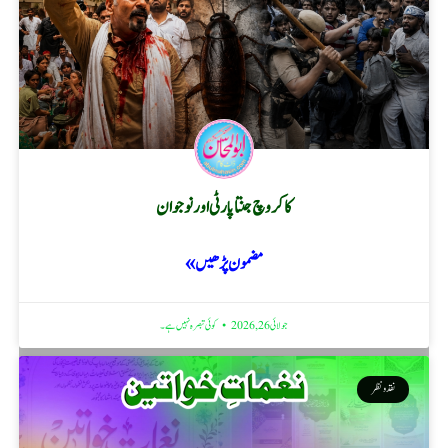
کاکروچ جنتا پارٹی اور نوجوان
مضمون پڑھیں »
جولائی 26, 2026
کوئی تبصرہ نہیں ہے۔
نقد ونظر