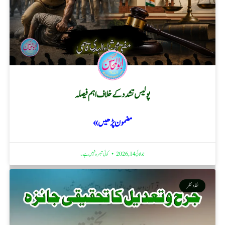
پولیس تشدد کے خلاف اہم فیصلہ
مضمون پڑھیں »
جولائی 14, 2026
کوئی تبصرہ نہیں ہے۔
نقد ونظر