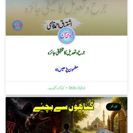
جرح و تعدیل کا تحقیقی جائزہ
مضمون پڑھیں »
جولائی 12, 2026
کوئی تبصرہ نہیں ہے۔
نقد ونظر