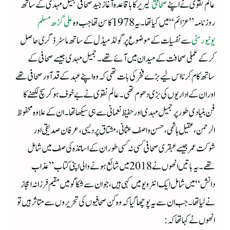
عالم نقوی نے اپنے
صحافتی
کیریر کا باقاعدہ آغاز جید صحافی جمیل مہدی کے ساتھ
روزنامہ ”عزائم“ میں کیا تھا۔یہ 1978کا سن تھا جب وہ
علی گڑھ مسلم
یونیورسٹی
سے نفسیات کے موضوع پر گولڈ میڈل کے ساتھ ماسٹر ڈگری حاصل
کرکے عملی صحافت کے میدان میں آئے تھے۔ جمیل مہدی جیسے صحافی کے
ساتھ کام کرنا اس لیے بڑے فخر کی بات تھی کہ وہ اپنے عہدکے قدآورصحافی تھے
اور ان کے اداریوں کی بڑی دھوم تھی۔عالم نقوی نے بے خوف ہوکر سچ لکھنے کا
فن بنیادی طورپر جمیل مہدی اور حفیظ نعمانی سے ہی سیکھا تھا۔ان کے علاوہ محفوظ
الرحمن،عقیل ہاشمی، حسن واصف عثمانی،مشتاق پردیسی، عرفان صدیقی اور
شوکت عمر جیسے عبقری صحافی کسی نہ کسی طوران کے اساتذہ کی صف میں شامل
تھے۔ یہ باتیں انھوں نے 2018میں شائع ہونے والی اپنی کتاب ”عذاب
دانش“ میں شامل ایک انٹرویو میں کہی ہیں، جو ان سے شکاگو میں مقیم فرزانہ اعجاز
نے لیا تھا۔ جب ان سے یہ پوچھا گیا کہ وہ کن صحافیوں کی تحریروں سے متاثر ہیں تو
انھوں نے کہا تھا کہ: