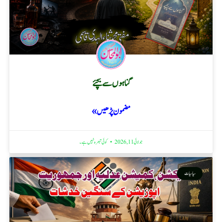
گناہوں سے بچئے
مضمون پڑھیں »
جولائی 11, 2026
کوئی تبصرہ نہیں ہے۔
سیاسیات