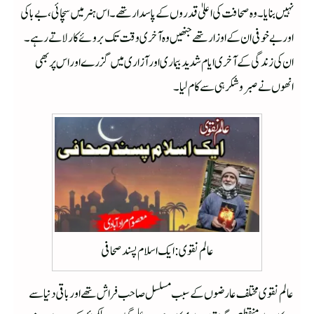
نہیں بنایا۔ وہ صحافت کی اعلیٰ قدرو ں کے پاسدار تھے۔ اس ہنر میں سچائی، بے باکی
اور بے خوفی ان کے اوزار تھے جنھیں وہ آخری وقت تک بروئے کار لاتے رہے۔
ان کی زندگی کے آخری ایام شدید بیماری اور آزاری میں گزرے اور اس پر بھی
انھوں نے صبر وشکر ہی سے کام لیا۔
عالم نقوی : ایک اسلام پسند صحافی
عالم نقوی مختلف عارضوں کے سبب مسلسل صاحب فراش تھے اور باقی دنیا سے