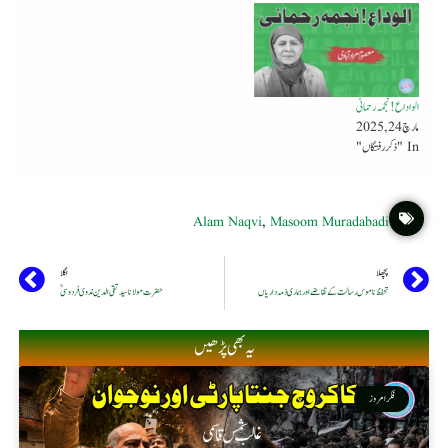
الواداع! نجمہ رحمانی
مارچ 24, 2025
In "ذکر رفتگاں"
Alam Naqvi
,
Masoom Muradabadi
پچھلا
اگلا
تحفظ ناموس رسالت کے تقاضے اور ہماری ذمہ داریاں
حضرت مولانا سید تقی الدین ندوی فردوسیؒ
یہ بھی پڑھیں
فکر امروز