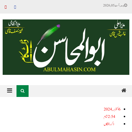
بدھ, اگست 05, 2026
6اکتوبر, 2024
2:54 شام
ذکر رفتگاں