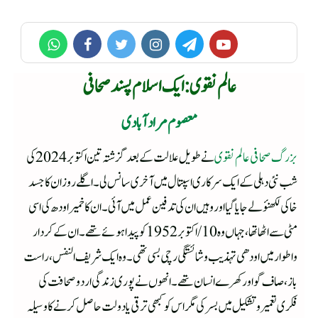
عالم نقوی : ایک اسلام پسند صحافی
معصوم مرادآبادی
بزرگ صحافی عالم نقوی
نے طویل علالت کے بعد گزشتہ تین اکتوبر 2024 کی
شب نئی دہلی کے ایک سرکاری اسپتال میں آخری سانس لی۔ اگلے روز ان کا جسد
خاکی لکھنؤ لے جایا گیا اور وہیں ان کی تدفین عمل میں آئی۔ ان کاخمیر اودھ کی اسی
مٹی سے اٹھا تھا،جہاں وہ10 /اکتوبر1952کو پیدا ہوئے تھے۔ ان کے کردار
واطوار میں اودھی تہذیب و شائستگی رچی بسی تھی۔ وہ ایک شریف النفس، راست
باز، صاف گو اور کھرے انسان تھے۔ انھوں نے پوری زندگی اردو صحافت کی
فکری تعمیر وتشکیل میں بسر کی مگر اس کو کبھی ترقی یادولت حاصل کرنے کا وسیلہ