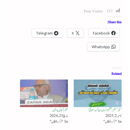
Post Views:
337
Share this:
Telegram
X
Facebook
WhatsApp
Related
’محمد مسلم : عظیم انسان، بیباک صحافی‘
ظفرآغا کی یاد میں
نومبر 2, 2025
مارچ 23, 2024
In "ذکر رفتگاں"
In "ذکر رفتگاں"