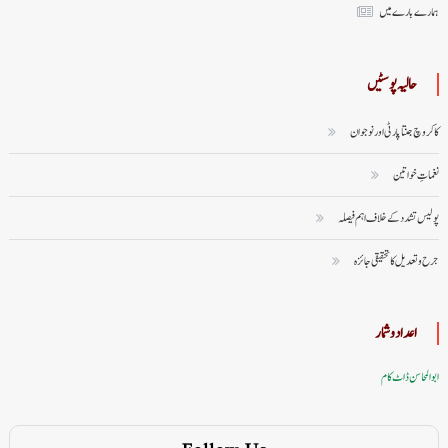
ہمارے بارے میں
حالیہ پوسٹیں
کاکروچ جنتا پارٹی اور نوجوان
نغماتِ خواتین
پولیس تشدد کے خلاف اہم فیصلہ
جرح و تعدیل کا تحقیقی جائزہ
اعداد وشمار
ابوالمحاسن ڈاٹ کام