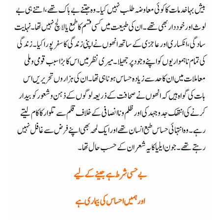
بیش بہا خدمات کا کوئی معاوضہ طلب نہیں کیا۔ وہ جتنے بے باک تھے، اتنے ہی بے
لوث اور خوددار بھی تھے۔ ان کی طبیعت میں کسی قسم کا طمع یا لالچ نہیں تھا۔ نہایت
سادگی، انکساری اور عاجزی کے ساتھ انھوں نے اپنی زندگی کا سفر پورا کیا۔زندگی
کی تمام ناہمواریوں کو اپنے وجود پر جھیلا۔ میری نظر میں اس کا بڑا سبب قومی وملی
معاملات میں ان کا حد سے زیادہ حساس ہونا ہی تھا۔ ان کی ہزاروں تحریریں اس
بات کی گواہ ہیں کہ انھوں نے صحافت کے ذریعہ لوگوں کے ذہن وشعور کو بیدار
کرنے کی انتھک جدوجہد کی اور ظلم و ناانصافی کے خلاف قلم سے تلوار کا کام لیتے
رہے۔وہ انتہائی حساس طبع انسان تھے اور ایک لمحہ بھی اپنے فرض سے غافل نہیں
رہتے تھے۔جون ایلیا کا یہ شعر ان کے حسب حال تھا۔
بے حسی شرط ہے جینے کے لیے
اور ہمیں احساس کی بیماری ہے