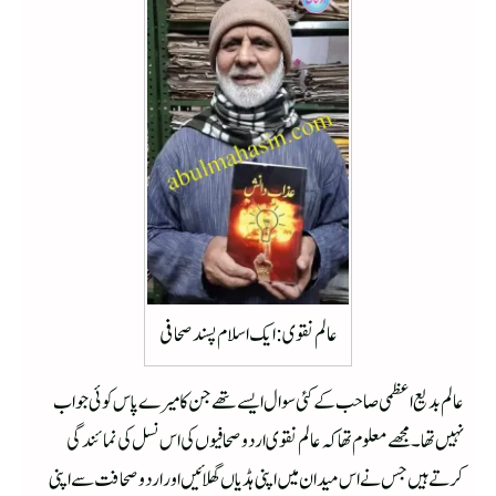
عالم نقوی : ایک اسلام پسند صحافی
عالم بدیع اعظمی صاحب کے کئی سوال ایسے تھے جن کا میرے پاس کوئی جواب
نہیں تھا۔ مجھے معلوم تھا کہ عالم نقوی اردو صحافیوں کی اس نسل کی نمائندگی
کرتے ہیں جس نے اس میدان میں اپنی ہڈیاں گھلائیں اور اردو صحافت سے اپنی