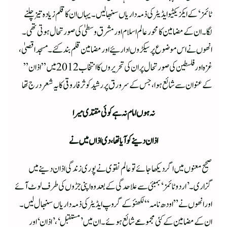
ٹائمز‘ کے ایکزیکٹیو ایڈیٹر کی ذمہ داریاں سنبھالیں۔یہاں ان کا قلم زیادہ تیز چلنے
لگا۔ ان کے مضامین کا محور عالم اسلام اور مشرق وسطیٰ کی صورتحال ہوتی تھی۔
انھوں نے اس موضوع پر سیکڑوں ادارئیے اور مضامین قلم بند کئے۔مسجد اقصیٰ،
غزہ اور فلسطین کی صورتحال پر ان کی تحریروں کا انتخاب 2012 میں ”اذان”
کے عنوان سے شائع ہوا،جس کے سرورق پر رشید کوثر فاروقی کا یہ شعر درج تھا
نہ ہوں امام نہ ہے کوئی مقتدی میرا
اذان دینے کو آیا تھا، دی اذاں میں نے
صحیح معنوں میں اگر دیکھا جائے تو عالم نقوی نے پوری زندگی اذان دینے میں
گزاری۔’اردو ٹائمز‘ بمبئی سے علاحدگی کے بعد وہ اپنی جڑوں کی طرف لوٹ آئے
اور انھوں نے ”اودھ نامہ“لکھنؤ کے گروپ ایڈیٹر کی ذمہ داریاں سنبھال لیں۔
ان کے مضامین کے کئی مجموعے شائع ہوئے۔ ان میں ’مستقبل‘، ’اذان‘ اور