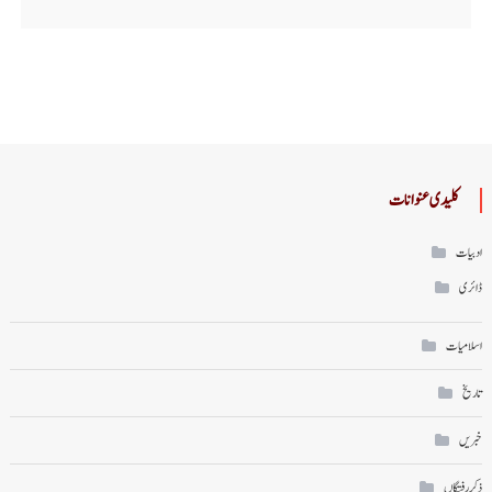
کلیدی عنوانات
ادبیات
ڈائری
اسلامیات
تاریخ
خبریں
ذکر رفتگاں