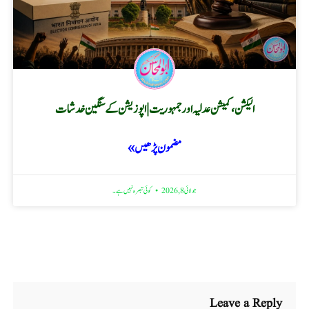
الیکشن، کمیشن عدلیہ اور جمہوریت | اپوزیشن کے سنگین خدشات
مضمون پڑھیں »
جولائی 8, 2026
کوئی تبصرہ نہیں ہے۔
Leave a Reply