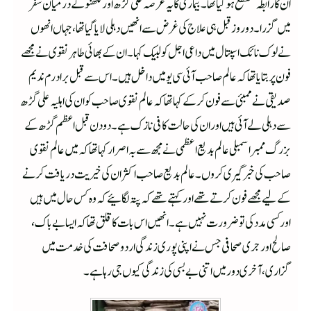
ان کا رابطہ منقطع ہوگیا تھا۔ بیماری کا یہ عرصہ علی گڑھ اور لکھنؤکے درمیان سفر
میں گزرا۔دوروز قبل ہی علاج کی غرض سے انھیں دہلی لایا گیا تھا، جہاں انھوں
نے لوک نائک اسپتال میں داعی اجل کو لبیک کہا۔ ان کے بھائی طاہر نقوی نے مجھے
فون پر بتایا تھا کہ عالم صاحب آئی سی یو میں داخل ہیں۔ اس سے قبل برادرم ندیم
صدیقی نے ممبئی سے فون کرکے کہاتھا کہ عالم نقوی صاحب کو ان کی اہلیہ علی گڑھ
سے دہلی لے آئی ہیں اور ان کی حالت کافی نازک ہے۔ دودن قبل اعظم گڑھ کے
بزرگ ممبر اسمبلی عالم بدیع اعظمی نے مجھ سے بہ اصرار کہا تھا کہ میں عالم نقوی
صاحب کی خبرگیری کروں۔ عالم بدیع صاحب اکثر ان کی خیریت دریافت کرنے
کے لیے مجھے فون کرتے تھے اور کہتے تھے کہ پتہ لگائیے کہ وہ کس حال میں ہیں
اور کسی مدد کی تو ضرورت نہیں ہے۔انھیں اس بات کا قلق تھا کہ ایسا بے باک،
صالح اور جری صحافی جس نے اپنی پوری زندگی اردو صحافت کی خدمت میں
گزاری، آخری دور میں اتنی بے بسی کی زندگی کیوں جی رہا ہے۔