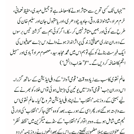
”جہاں تک کسی تحریر سے متاثر ہونے کا معاملہ ہے تو جمیل مہدی، حفیظ نعمانی،
خرم مراد، شاہنوازفاروقی، جاوید چودھری، اوریا مقبول جان اور سلیم خان کی
طرح سے کوئی اور ہمیں متاثر نہیں کرسکا۔اگر کوئی ہم سے گزشتہ تیس برسوں
کے دوران ہماری صحافتی زندگی پر اثر انداز ہونے والے دس بڑے صحافیوں کی
ایک فہرست بنانے کو کہے تو ہم اس میں محمد مجاہد سید، معصوم مرادآبادی اور سہیل
انجم کا اضافہ کردیں گے۔“(’عذاب دانش‘)
عالم نقوی کا سب سے زیادہ وقت’قومی آواز‘کے دہلی ایڈیشن کے ساتھ گزرا۔
اس دوران جب ’قومی آواز‘ میں یونین کی ہڑتال ہوئی تواس خلاء کو بھرنے کے
لیے بمبئی کے روزنامہ ’انقلاب‘ نے اپنا دہلی ایڈیشن شروع کیا۔عالم نقوی اس
سے وابستہ ہوگئے اور پھر اسی کے ہورہے۔بعد کو وہ بمبئی جاکر ’انقلاب‘ کی ادارتی
ٹیم میں شامل ہوئے۔وہ ہراتوار کو ’انقلاب‘ کے سنڈے میگزین میں ’نقطہ نظر‘
کے عنوان سے پہلا مضمون لکھتے رہے۔اس کے بعد انھوں نے روزنامہ ’اردو