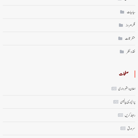
سیاسیات
فکر امروز
متفرقات
نقد ونظر
صفحات
اعلان دستبرداری
پرائیویسی پالیسی
رابطہ کریں
سر ورق