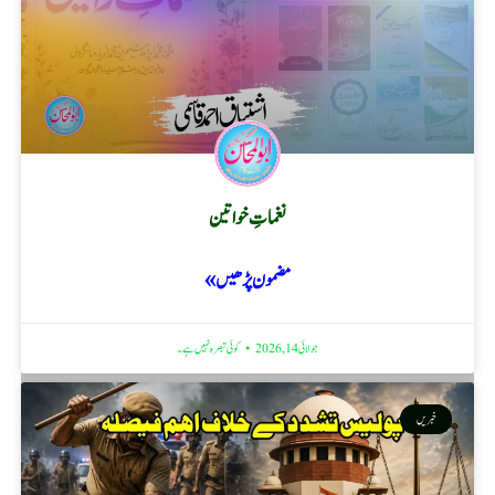
نغماتِ خواتین
مضمون پڑھیں »
جولائی 14, 2026
کوئی تبصرہ نہیں ہے۔
خبریں