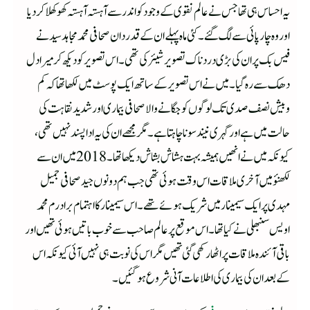
یہ احساس ہی تھا جس نے عالم نقوی کے وجود کواندر سے آہستہ آہستہ کھوکھلا کردیا
اوروہ چارپائی سے لگ گئے۔ کئی ماہ پہلے ان کے قدردان صحافی محمد مجاہد سید نے
فیس بک پر ان کی بڑی دردناک تصویر شیئر کی تھی۔ اس تصویر کو دیکھ کر میرا دل
دھک سے رہ گیا۔میں نے اس تصویر کے ساتھ ایک پوسٹ میں لکھا تھا کہ کم
وبیش نصف صدی تک لوگوں کو جگانے والا صحافی بیماری اور شدید نقاہت کی
حالت میں ہے اور گہری نیند سونا چاہتا ہے۔ مگرمجھے ان کی یہ اداپسند نہیں تھی،
کیونکہ میں نے انھیں ہمیشہ بہت ہشاش بشاش دیکھا تھا۔ 2018 میں ان سے
لکھنؤ میں آخری ملاقات اس وقت ہوئی تھی جب ہم دونوں جید صحافی جمیل
مہدی پر ایک سیمینار میں شریک ہوئے تھے۔ اس سیمینار کا اہتمام برادرم محمد
اویس سنبھلی نے کیا تھا۔اس موقع پر عالم صاحب سے خوب باتیں ہوئی تھیں اور
باقی آئندہ ملاقات پر اٹھا رکھی گئی تھیں مگر اس کی نوبت ہی نہیں آئی کیونکہ اس
کے بعد ان کی بیماری کی اطلاعات آنی شروع ہوگئیں۔