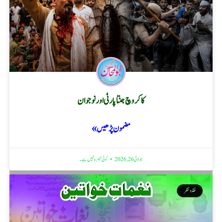
کاکروچ جنتا پارٹی اور نوجوان
مضمون پڑھیں »
جولائی 26, 2026
کوئی تبصرہ نہیں ہے۔
نقد ونظر