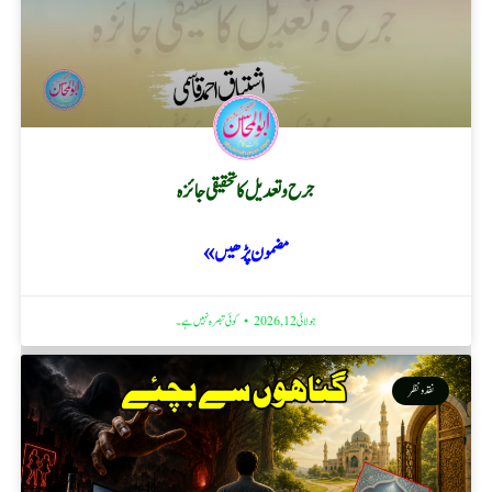
جرح و تعدیل کا تحقیقی جائزہ
مضمون پڑھیں »
جولائی 12, 2026
کوئی تبصرہ نہیں ہے۔
نقد ونظر