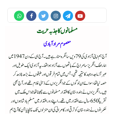
مسلمانوں کا جذبہ حریت
معصوم مرادآبادی
آج ہم اپنی آزادی کی 79 ویں سالگرہ منارہے ہیں۔آج ہی کے دن 1947میں
ہماراملک انگریزسامراج کے ہاتھوں سے آزاد ہوا تھا۔ یہ آزادی ایک طویل اور
صبر آزماجدوجہد کا نتیجہ تھی، جس میں تمام فرقوں اور طبقوں نے بڑھ چڑھ کر
حصہ لیا تھا، سوائے ان لوگوں کے جو انگریزوں کے ذہنی غلام تھے اور آج بھی
ہیں۔ انگریزوں نے ہندوستان کا اقتدار مسلمانوں سے چھینا تھا جو اس ملک میں
تقریباً650 سال سے اقتدار میں تھے۔ اپنے دور اقتدار میں مسلم بادشاہوں اور
حکمرانوں نے ہندوستان کو ترقی اور کامرانی کی ان منزلوں تک پہنچایا جن کا آج ہم