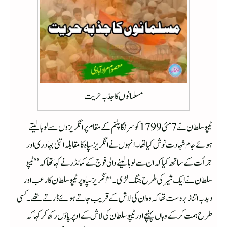
مسلمانوں کا جذبہ حریت
ٹیپو سلطان نے7 مئی 1799کو سرنگا پٹنم کے مقام پر انگریزوں سے لوہا لیتے
ہوئے جام شہادت نوش کیا تھا۔انہوں نے انگریز سپاہ کا مقابلہ اتنی بہادری اور
جرأت کے ساتھ کیا کہ ان سے لوہا لینے والی فوج کے کمانڈرنے کہا تھا کہ ”ٹیپو
سلطان نے ایک شیر کی طرح جنگ لڑی۔“انگریز سپاہ پر ٹیپوسلطان کا رعب اور
دبدبہ اتنا زبردست تھا کہ وہ ان کی لاش کے قریب جاتے ہوئے ڈرتے تھے۔ کسی
طرح ہمت کرکے وہاں پہنچے اور ٹیپو سلطان کی لاش کے اوپر پاؤں رکھ کر کہا کہ