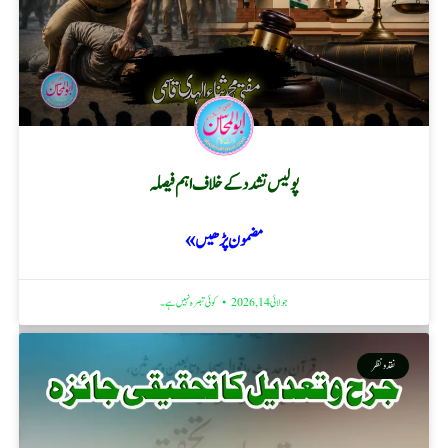
پولیس تشدد کے خلاف اہم فیصلہ
مضمون پڑھیں »
جولائی 14, 2026
کوئی تبصرہ نہیں ہے۔
نقد ونظر