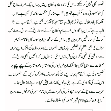
تصور بھی نہیں کرسکتے۔ اس کی زندہ جاوید نشانیوں میں جہاں ایک طرف تاج محل
کی خوبصورتی اور دلکشی ہے تو وہیں قطب مینار کی عظمت وبلندی بھی ہے۔ لال
قلعہ کا جاہ وجلال ہے تو شاہجہانی جامع مسجد کا تقدس بھی ہے۔ آج سب سے بڑا
المیہ یہ ہے کہ ان یادگاروں کو بے نام ونشان کرنے اور تاریخ کے اوراق سے غائب
کرنے کی سازشیں عروج پر ہیں۔ اس کے ساتھ ہی ان سورماؤں کا نام ونشان
مٹانے کی بھی منظم کوششیں جاری ہیں جنھوں نے ہندوستان کی مانگ اپنے خون
سے روشن کی تھی،مگر ان کی قربانیاں اتنی لازوال ہیں کہ انھیں کبھی تاریخ کے
صفحات سے مٹایا نہیں جاسکتا۔ان قربانیوں کی داستان ہندوستان کے چپے چپے پر
لکھی ہوئی ہے۔ آج ہم یہاں ایسے ہی کچھ سورماؤں کا تذکرہ کریں گے، جنھوں نے
اس ملک کی آزادی کے لیے اپنی جانوں کا نذرانہ پیش کیا اور اپنے لازوال جذبہ
حریت سے دنیا کے بہادر سپوتوں کی فہرست میں اپنا نام سنہری حرفوں سے درج
کرایا۔ ان میں پہلا نام شیرمیسور ٹیپوسلطان کا ہے۔