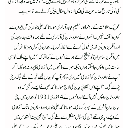
تیموریہ کے فرزند ایسے ہی سرخرو ہوکر پیش ہوتے ہیں۔“دنیا میں جدوجہد آزادی
کی کوئی تاریخ جذبہ حریت کی ایسی لازوال مثال پیش کرنے سے قاصر ہے۔
تحریک خلافت کے رہنما اور عظیم مجاہد آزادی مولانا محمد علی جوہر کی قربانیوں سے
کون واقف نہیں۔انہوں نے ہندوستان کی آزادی کے لئے ہمہ وقت جدوجہد کی
اور انگریزوں کی غلامی قبول کرنے سے انکار کردیا۔لندن کی گول میز کانفرنس
میں انگریز سامراج کو چیلنج کرتے ہوئے انہوں نے کہا تھا کہ”میں اپنے ملک کو اسی
حالت میں واپس جا سکتا ہوں جبکہ میرے ہاتھوں میں آزادی کا پروانہ ہوگا۔اگر
آپ نے ہندوستان کو آزادی نہیں دی تو پھر آپ کو یہاں مجھے قبر کے لئے جگہ دینی
پڑے گی۔“ اپنے اس انقلابی بیان کی لاج مولانا محمد علی نے ایسے رکھی کہ وہ
ہندوستان واپس نہیں آئے اور انہوں نے 4 جنوری 1931کو لندن میں اپنی
جان جان ِآفریں کے سپرد کردی۔مولانا محمد علی جوہر ہندوستان کی جنگ آزادی
کے ایسے سپاہی تھے جن کی مثال مشکل سے ملے گی۔آج بھی بیت المقدس میں
مولانا محمد علی کی قبر پر جو کتبہ لگا ہوا ہے، اس پر جلی حرفوں میں لکھا ہے۔’محمد علی