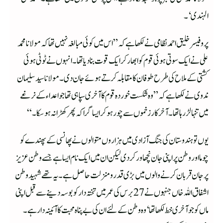
الہندی‘۔
پروفیسر خلیق احمد نظامی نے لکھا ہے کہ ”اس میں کوئی مبالغہ نہیں تھا کہ مولانا محمد
علی نے ایک سوتی ہوئی قوم کو ابھار کر ایک قوت بنا دیا تھا۔انہوں نے ٹوٹی ہوئی
کشتی کے ملاح کی طرح طوفان کا مقابلہ کرتے ہوئے جان دی۔مولانا سید سلیمان
ندوی نے لکھا ہے کہ ”وہ شکست خوردہ قوم کا آخری سپاہی تھا جو اعداء کے نرغے
میں تنہا لڑرہا تھا۔آخر کار زخموں سے چور ہوکر ایسا گرا کہ پھر کھڑا نہ ہوسکا۔“
یوں تو ہندوستان کی جنگ آزادی میں ہزاروں متوالوں نے پھانسی کے پھندے کو
چوما اور وطن پر اپنی جان نچھاور کردی لیکن ان میں ایک نام ایسا ہے جسے وطن عزیز
پر جان قربان کرنے والوں میں بڑی قدر و منزلت حاصل ہے۔یہ تھے شہید وطن
اشفاق اللہ خاں جنہوں نے 27 برس کی عمر میں تختہ دار کو بوسہ دینے سے قبل اپنی
ماں کو جو آخری خط لکھا تھا‘ وہ وطن کے لئے ان کی بے پناہ محبت کا آئینہ دار ہے۔