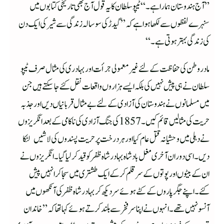
”آج ہندوستان ہمارا ہے۔“ٹیپو سلطان کا یہ قول آج بھی تاریخی کتابوں میں
سنہرے لفظوں سے لکھا ہوا ہے کہ ”گیدڑ کی سوسالہ زندگی سے شیر کی ایک دن
کی زندگی بہتر ہوتی ہے۔“
مادر وطن کی حفاظت کے لئے غیر معمولی جرأت اور بہادری کی مثال صرف ٹیپو
سلطان نے ہی پیش نہیں کی بلکہ ایسے ہزاروں واقعات نقل کئے جاسکتے ہیں جن
میں مسلمانوں نے ہندوستان کی آزادی کے لئے بے مثال قربانیاں دیں اور جذبہ
حریت کی مثالیں قائم کیں۔1857کی جنگ آزادی کی ناکامی کے بعد انگریزوں
نے دہلی میں وحشیانہ قتل عام کیا اور ہر درخت پر حریت پسندوں کی لاشیں لٹکا
دیں۔اسی دوران آخری مغل بادشاہ بہادر شاہ ظفر کو قید کر لیا گیا۔انگریزوں نے
ان کے بیٹوں اور پوتوں کے سر قلم کرکے ایک طشتری میں سجا کر انہیں پیش
کئے۔اپنے جگر پاروں کے کٹے ہوئے سر دیکھ کر بہادر شاہ ظفر کی آنکھوں میں
آنسو نہیں تھے۔انہوں نے اپنا سر فخر سے بلند کرتے ہوئے کہا تھا کہ ”خاندان