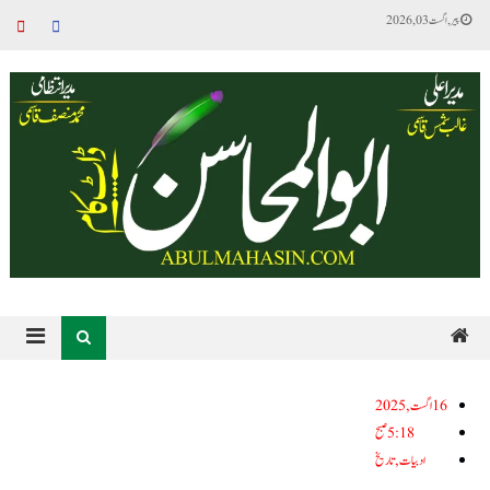
پیر, اگست 03, 2026
16اگست, 2025
5:18 صبح
ادبیات
,
تاریخ