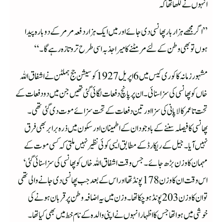
انہوں نے لکھا تھا کہ
”اگر مجھے ہزار بار پھانسی دی جائے اور میں ایک ہزار دفعہ مرمر کے دوبارہ پیدا
ہوں تو بھی وطن کے لئے مر مٹنے کا میرا جذبہ اسی طرح تروتازہ رہے گا۔“
مشہور زمانہ کا کوری کیس میں 6 اپریل 1927کو سیشن جج ہملٹن نے اشفاق اللہ
خاں کو پھانسی کی سزا سنائی۔ان پر پانچ دفعات لگائی گئی تھیں جن میں دو دفعات کے
تحت تاعمر کالا پانی کی سزا اور تین دفعات کے تحت سزائے موت دی گئی تھی۔
پھانسی کا فیصلہ سننے کے باوجود ان کے اطمینان اور سکون میں ذرہ برابر بھی فرق
نہیں آیا۔جیل کے ریکارڈ کے مطابق ایسی کوئی نظیر نہیں ملتی کہ کسی موت کے
مہمان کا وزن بڑھ جائے۔جس وقت اشفاق اللہ خاں کو پھانسی کی سزا سنائی گئی‘
اس وقت ان کا وزن 178پونڈ تھا اور اس کے بعد جب پھانسی دی جانے والی تھی
تو ان کا وزن203پونڈ ہوچکا تھا۔وزن میں یہ اضافہ وطن پر قربان ہونے کی
خوشی میں ہوا تھا جس کا اظہار انہوں نے اپنی والدہ کے نام خط میں بھی کیا تھا۔