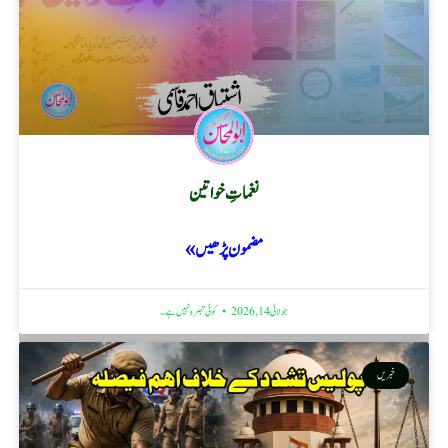
نغماتِ خواتین
مضمون پڑھیں »
جولائی 14, 2026
کوئی تبصرہ نہیں ہے۔
خبریں