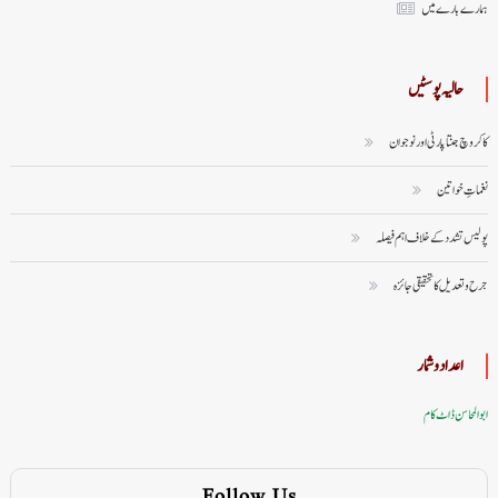
ہمارے بارے میں
حالیہ پوسٹیں
کاکروچ جنتا پارٹی اور نوجوان
نغماتِ خواتین
پولیس تشدد کے خلاف اہم فیصلہ
جرح و تعدیل کا تحقیقی جائزہ
اعداد وشمار
ابوالمحاسن ڈاٹ کام
Follow Us