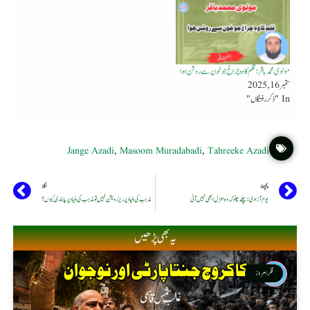
مولوی محمد باقر ؛ قلم کا وہ چراغ جو خون سے روشن ہوا
ستمبر 16, 2025
In "ذکر رفتگاں"
Jange Azadi
,
Masoom Muradabadi
,
Tahreeke Azadi
پچھلا
اگلا
یوم آزادی ؛ چلے چلو کہ وہ منزل ابھی نہیں آئی
مذہب کی بنیاد پر ریزرویشن نہیں تو مذہب کی بنیاد پر پابندی کیوں ؟
یہ بھی پڑھیں
فکر امروز