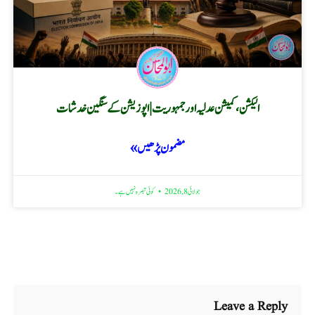
الیکشن، کمیشن عدلیہ اور جمہوریت | اپوزیشن کے سنگین خدشات
مضمون پڑھیں »
جولائی 8, 2026
کوئی تبصرہ نہیں ہے۔
Leave a Reply