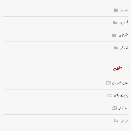
سیاسیات
فکر امروز
متفرقات
نقد ونظر
صفحات
اعلان دستبرداری
پرائیویسی پالیسی
رابطہ کریں
سر ورق