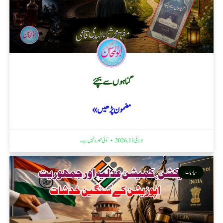
گناہوں سے بچئے
مضمون پڑھیں »
جولائی 11, 2026
کوئی تبصرہ نہیں ہے۔
سیاسیات