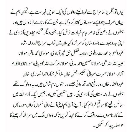
یوں تو انگریز سامراج سے لوہا لینے والوں کی ایک طویل فہرست ہے، لیکن ہم نے
یہاں صرف چند ایسے سورماؤں کا تذکرہ کیا ہے جن کے کارنامے لازوال ہیں اور
جنھوں نے وطن کی خاطر جام شہادت نوش کیا۔ جن دیگر عظیم مجاہدین آزادی نے
اپنی جدوجہد سے ہندوستان کو سرخرو کیا، ان میں نواب سراج الدولہ،شاہ
عبدالعزیزمحدث دہلوی،علامہ فضل حق خیرآبادی،مولوی محمدباقر،مولانا
عبیداللہ سندھی، مولانا حسین احمدمدنی،مولانا برکت اللہ بھوپالی، مولانا ابوالکلام
آزاد، مولانا حسرت موہانی،حکیم اجمل خاں، ڈاکٹر مختار احمدانصاری، خان
عبدالغفار خاں اوررفیع احمد قدوائی جیسے درجنوں نام شامل ہیں۔یہ وہ لوگ تھے
جنھوں نے ہندوستان کی آزادی کی راہیں متعین کیں اور ہمیں ایک آزاد فضا میں
سانس لینے کا موقع فراہم کیا۔ آئیے آج ہم اپنی آنے والی نسلوں کو ان سورماؤں
کے کارناموں سے واقف کرانے کا عہد کریں تاکہ وہ اس ملک میں سراٹھا کرجینے کا
حوصلہ پیدا کرسکیں۔