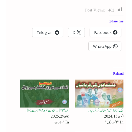
Post Views:
462
Share this:
Telegram
X
Facebook
WhatsApp
Related
جنگ آزادی میں مسلمانوں کی قربانیاں
تاریخ کا سبق : اتحاد سے عروج، انتشار سے زوال
اگست 15, 2024
جون 29, 2025
In "ذکر رفتگاں"
In "سیاسیات"