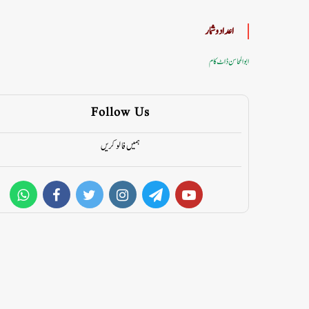
اعداد وشمار
ابوالمحاسن ڈاٹ کام
Follow Us
ہمیں فالو کریں