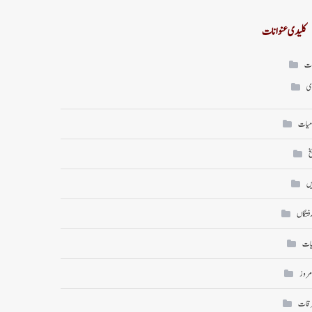
کلیدی عنوانات
ات
ی
میات
خ
ں
رفتگاں
یات
امروز
رقات