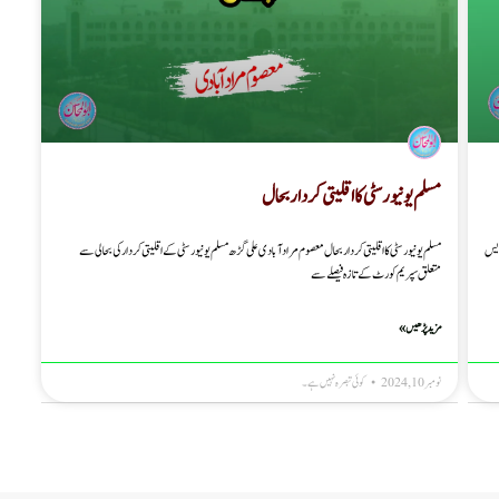
مسلم یونیورسٹی کا اقلیتی کردار بحال
پریس
مسلم یونیورسٹی کا اقلیتی کردار بحال معصوم مرادآبادی علی گڑھ مسلم یونیورسٹی کے اقلیتی کردار کی بحالی سے
متعلق سپریم کورٹ کے تازہ فیصلے سے
مزید پڑھیں »
نومبر 10, 2024
کوئی تبصرہ نہیں ہے۔