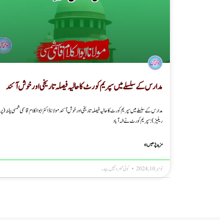
مدارس کے سلسلے میں سپریم کورٹ کا حالیہ فیصلہ تاریخی اور خوش آئند
مدارس کے سلسلے میں سپریم کورٹ کا حالیہ فیصلہ تاریخی اور خوش آئند مولانا ڈاکٹر ابوالکلام قاسمی شمسی پٹنہ(
ریلیز): سپریم کورٹ نے الہ آباد
مزید پڑھیں »
نومبر 10, 2024
کوئی تبصرہ نہیں ہے۔