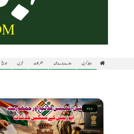
رابطہ کریں
ہمارے بارے میں
متفرقات
خبریں
تاریخ
سیاسیات