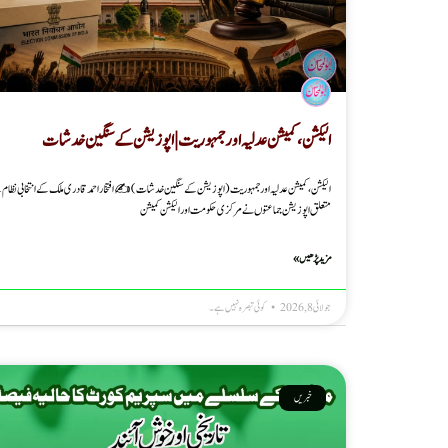
الیکشن، کمیشن عدلیہ اور جمہوریت | اپوزیشن کے سنگین خدشات
الیکشن، کمیشن عدلیہ اور جمہوریت (اپوزیشن کے سنگین خدشات) ✍️افتخاراحمد قادری ملک کے انتخابی نظام
متعلق اپوزیشن جماعتوں نے مرکزی حکومت اور الیکشن کمیشن
مزید پڑھیں »
جولائی 8, 2026
کوئی تبصرہ نہیں ہے۔
خبریں