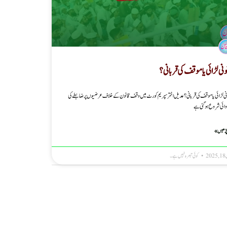
ونی لڑائی یا موقف کی قربانی ؟
نی لڑائی یا موقف کی قربانی ؟ عدیل اختر سپریم کورٹ میں وقف قانون کے خلاف عرضیوں پر ضابطے کی
وائی شروع ہو گئی ہے
پڑھیں »
20
کوئی تبصرہ نہیں ہے۔