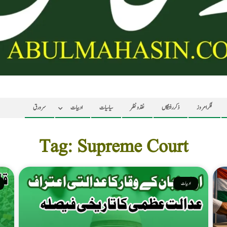
فکر امروز
ذکر رفتگاں
نقد ونظر
سیاسیات
ادبیات
سرورق
Tag: Supreme Court
ادبیات