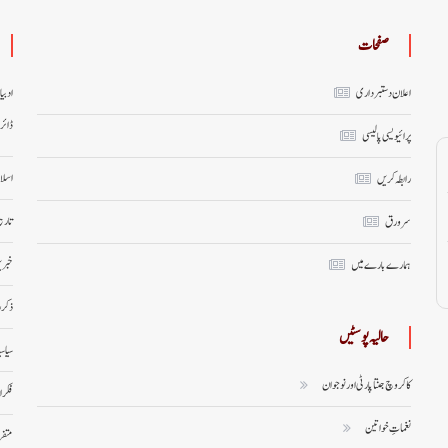
صفحات
اعلان دستبرداری
ادبی
ڈائر
پرائیویسی پالیسی
اسلا
رابطہ کریں
تاری
سر ورق
خبری
ہمارے بارے میں
ذکر 
حالیہ پوسٹیں
سیاس
کاکروچ جنتا پارٹی اور نوجوان
فکر 
نغماتِ خواتین
متف