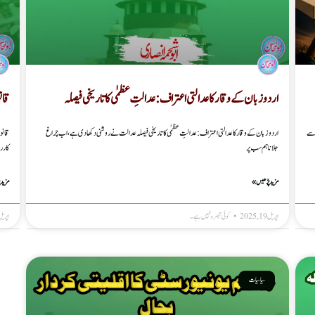
اردو زبان کے وقار کا عدالتی اعتراف : عدالتِ عظمٰی کا تاریخی فیصلہ
قان
 سے
اردو زبان کے وقار کا عدالتی اعتراف : عدالتِ عظمٰی کا تاریخی فیصلہ عدالت نے روشنی دکھا دی ہے، اب چراغ
قانو
جلانا ہم سب پر
کارر
مزید پڑھیں »
مزید 
اپریل 19, 2025
کوئی تبصرہ نہیں ہے۔
اپریل 18, 25
سیاسیات