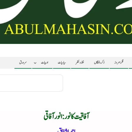
فکر امروز
ذکر رفتگاں
نقد ونظر
سیاسیات
ادبیات
سرورق
آفاقیت کا نور : انور آفاقی
احمد اشفاق