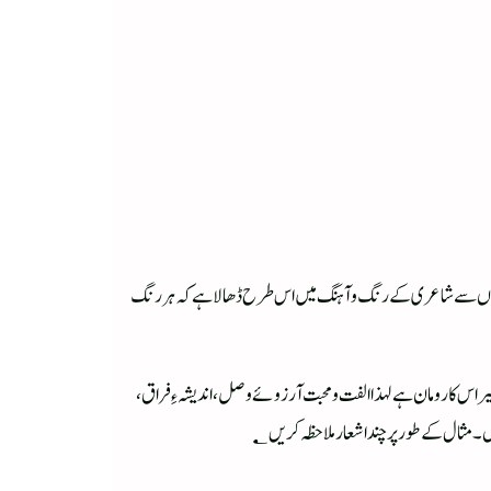
ف زاویوں سے شاعری کے رنگ و آہنگ میں اس طرح ڈھالا ہے کہ ہر رنگ
یر اس کا رومان ہے لہذا الفت و محبت آرزوئے وصل ، اندیشہءِ فراق ،
ں ۔ مثال کے طور پر چند اشعار ملاحظہ کریں؂