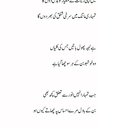
میں اپنی زیست کے معیار کو بدل دوں گا
تمہاری مانگ میں سرخی شفق کی بھر دوں گا
ہے لہجہ پھول باتیں جس کی کلیاں
وہ خوشبو بن کے ہر سو چھا گیا ہے
جب تمہارا نہیں انور سے تعلق کچھ بھی
بن کے بادل مرے احساس پہ چھاتے کیوں ہو