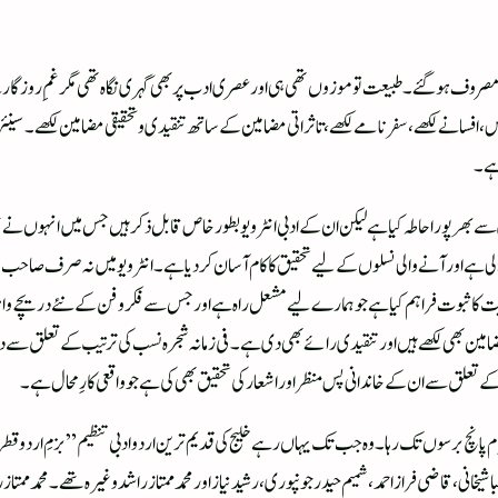
روف ہو گئے ۔طبیعت تو موزوں تھی ہی اور عصری ادب پر بھی گہری نگاہ تھی مگر غمِ روزگار نے
ں، افسانے لکھے ، سفرنامے لکھے ، تاثراتی مضامین کے ساتھ تنقیدی و تحقیقی مضامین لکھے ۔ سینئر 
 ہے۔
ے بھرپور احاطہ کیا ہے لیکن ان کے ادبی انٹرویو بطور خاص قابل ذکر ہیں جس میں انہوں نے ج
ی ہے اور آنے والی نسلوں کے لیے تحقیق کا کام آسان کر دیا ہے ۔ انٹرویو میں نہ صرف صاحب م
ت کا ثبوت فراہم کیا ہے جو ہمارے لیے مشعل راہ ہے اور جس سےفکر و فن کے نئے دریچے وا ہوتے
ین بھی لکھے ہیں اور تنقیدی رائے بھی دی ہے ۔ فی زمانہ شجرہ نسب کی ترتیب کے تعلق سے 
ے تعلق سے ان کے خاندانی پس منظر اور اشعار کی تحقیق بھی کی ہے جو واقعی کارِ محال ہے ۔
صبا شیخانی ، قاضی فراز احمد ، شمیم حیدر جونپوری ، رشید نیاز اور محمد ممتاز راشد وغیرہ تھے۔ م