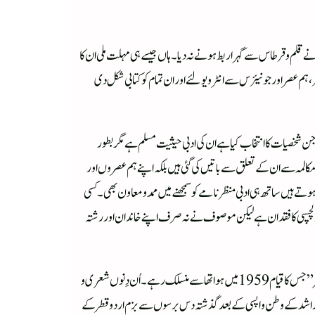
 قلم و قرطاس سے گہرا ربط ہونے نہ دیا۔ ہاں جیسے ہی مہلت ملی ان کا
، ہم عصر اور جونیئرس سے انٹرویو لئے اور ان تمام کو کتابی شکل دی
ن شخصیات کا انتخاب کیا ہے ان کی ادبی حیثیت مسلم ہے مگر بطور
کالمہ سے ان کے تعلق سے باتیں کی گئی ہیں بلکہ اپنے ہم عصروں اور
 ہیں ساتھ ہی ادبی منظر نامے کو سمجھنے میں ممد و معاون بھی ۔ کسی
دلچسپی کا فقدان ہے لیکن موصوف نے نہ صرف اپنے خاندان اور رشتہ
دوحہ قطر، جِسے خلیج میں اردو کی راجدھانی کہا جاتا ہے ، میں انور آفاقی کا قیام پانچ برسوں تک رہا۔ وہ جب تک یہاں رہے خلیج کی قدیم ترین اردو ادبی تنظیم ” بزمِ اردو قطر” جس کا قیام 1959 میں ہوا تھا سے منسلک رہے ۔ اُن دِنوں شعری و
حمد ممتاز راشد کے وطن واپسی کے بعد گذشتہ دس برسوں سے بزم اردو قطر کے