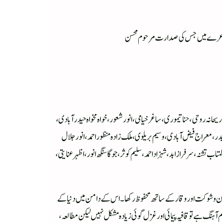
لی مشاعرے میں جس کی صدارت مرحوم محسن
انہ روحی ، حنا تیموری ، ساغر خیامی ، انور شعور ، خواہ مخواہ حیدرآبادی ،
 بدر ، معراج فیض آبادی ، وسیم بریلوی ، ملک زادہ منظور احمد ، انور جلال
نہ، سرفراز ابد ، شہزاد احمد ، سلیم کوثر ، جوگا سنگھ انور ، اظہر عنایتی ،
شان و شوکت اور وقار کے ساتھ محفوظ رکھا ۔ اس کے دامن میں دنیا کے
ہنگ ہے تو قافیہ پیمائی اور غزل گوئی زیادہ مشکل نہیں لیکن مطالعہ ،