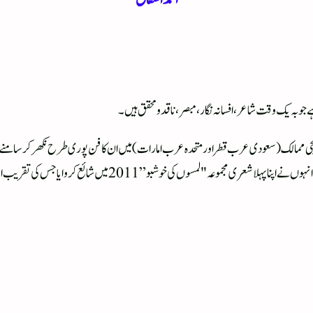
و بہ یک وقت شاعر ، افسانہ نگار ، مبصر ، ناقد و محقق ہیں ۔
گر خلیجی ممالک (سعودی عرب قطر اور متحدہ عرب امارات) میں ان کا فن پوری طرح نکھر کر سامنے
ترتیب دے سکیں ہاں ملازمت کے آخری ایام میں وطن واپسی سے قبل انہوں نے