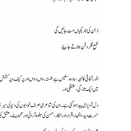
ذہن کی تاریکیاں مٹ جائیں گی
شمعِ فکر و فن جلاتے جائیے
انور آفاقی کا لہجہ سادہ و سلیس ہے شستہ رواں دواں اور پر کیف و پ
میں ایک تازگی ، شستگی اور
دل آویزی پیدا ہو گئی ہے ۔ ان کی شاعری صرف خوابوں کی دنیا کی سیر ہی
حسرت دید ، اظہار اقرار اور انکار ، حسن کی جلوہ آرائی اور محبوبیت ، عشق