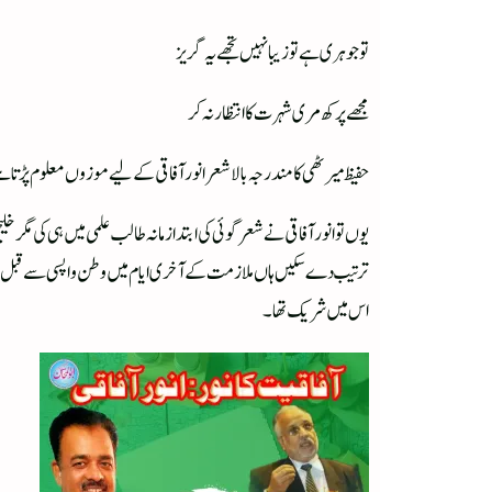
تو جوہری ہے تو زیبا نہیں تجھے یہ گریز
مجھے پرکھ مری شہرت کا انتظار نہ کر
حفیظ میرٹھی کا مندرجہ بالا شعر انور آفاقی کے لیے موزوں معلوم پڑتا ہے ج
یوں تو انور آفاقی نے شعر گوئی کی ابتدا زمانہ طالب علمی میں ہی کی م
اس میں شریک تھا ۔