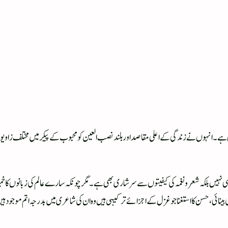
رکشش ہے ۔ انہوں نے زندگی کے اعلی مقاصد اور بلند نصب العین کو محبوب کے پیکر میں مختل
 نہیں بلکہ شعر و نغمہ کی کیفیتوں سے سر شاری بھی ہے۔ مگر چونکہ سارے عالم کی زبانوں کا خم
 کی بینائی ، حسن کا استغنا جو غزل کے اجزائے ترکیبی ہیں وہ ان کی شاعری میں بدرجہ اتم موجود ہی