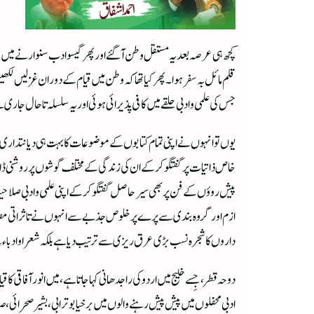
کچھ ہی عرصہ بعد یہ مستقل وطن آگئے اور پھر گیسو ادب سنوارنے میں مص
قلم مائل بہ سفر ہوا۔ پھر کیا تھا کہ وطن میں قیام کے دوران غزلیں لکھی
جس کی علمی و ادبی حلقے میں کافی پذیرائی ہوئی اور یہ سلسلہ تاحال جاری
یوں تو انہوں نے اپنی تمام کتابوں کے موضوعات کا بہت ہی دیانتداری س
خاص ذاتیات پر گفتگو کر کے ان کی زندگی کے مختلف گوشوں پر روشنی ڈال
پیش روؤں کے فن پر بھی سیر حاصل گفتگو کر کے اپنی علمی و ادبی صلاحی
ازم اور گروہ بندی سے پرے پر خلوص جذبے سے انہوں نے تاثراتی مضام
داروں کا شجرہ نسب بڑی عرق ریزی سے ترتیب دیا ہے بلکہ شعرا و ادباء ک
ادبی محفلوں میں پیش پیش رہنے والوں میں برخیا بو ترابی ، بشیر صحرائی ، 