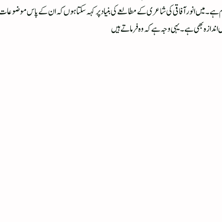
ے ۔ میں انور آفاقی کی شاعری کے مطالعے کی بنیاد پر کہہ سکتا ہوں کہ ان کے پاس موضوعات بھی
 اندازہ بھی ہے ۔ یہی وجہ ہے کہ وہ فرماتے ہیں