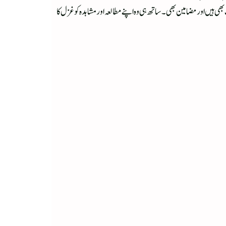
 ہیں اور مضامین بھی ۔ ساتھ ہی وہ اپنے مطالعہ اور مشاہدہ کو غزل کا