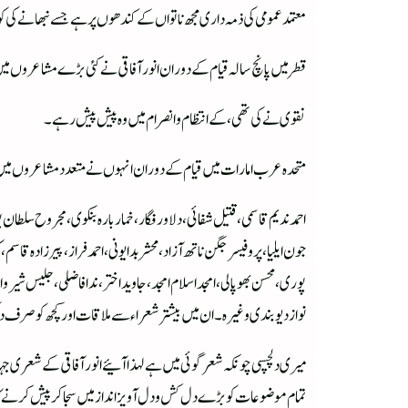
معتمد عمومی کی ذمہ داری مجھ ناتواں کے کندھوں پر ہے جسے نبھانےک
قطر میں پانچ سالہ قیام کے دوران انور آفاقی نے کئی بڑے مشاعروں م
نقوی نے کی تھی، کے انتظام و انصرام میں وہ پیش پیش رہے۔
متحدہ عرب امارات میں قیام کے دوران انہوں نے متعدد مشاعروں میں 
احمد ندیم قاسمی، قتیل شفائی ، دلاور فگار ،خمار بارہ بنکوی ، مجروح سلطان پ
جون ایلیا ، پروفیسر جگن ناتھ آزاد ، محشر بدایونی ، احمد فراز ، پیر زادہ ق
پوری، محسن بھوپالی ، امجد اسلام امجد ، جاوید اختر ، ندا فاضلی، جلیس شیروا
نواز دیوبندی وغیرہ ۔ ان میں بیشتر شعراء سے ملاقات اور کچھ کو صرف د
میری دلچسپی چونکہ شعر گوئی میں ہے لہذا آئیے انور آفاقی کے شعری جہ
تمام موضوعات کو بڑے دل کش و دل آویز انداز میں سجا کر پیش کرنے کا ہن