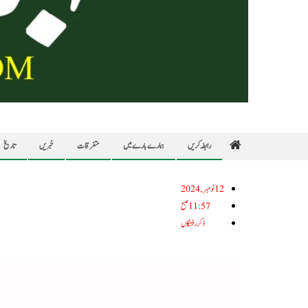
رابطہ کریں
ہمارے بارے میں
متفرقات
خبریں
تاریخ
12نومبر, 2024
11:57 صبح
ذکر رفتگاں