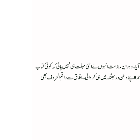
 آیا۔ دورانِ ملازمت انہوں نے اتنی مہلت ہی نہیں پائی کہ کوئی کتاب
 اپنا پہلا شعری مجموعہ "لمسوں کی خوشبو ” 2011 میں شائع کروایا جس کی تقریب اجرا اپنے وطن دربھنگہ میں ہی کروائی ۔ اتفاق سے راقم الحروف بھی