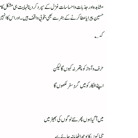
مشاہدہ اور جذبات و احساسات غزل کے سپرد کر دینا نہایت ہی مشکل کام ہ
حسین پیرایا عطا کرنے کے ہنر سے بھی بخوبی واقف ہیں ۔ اور اس کا انہیں
کہ؂
حرف و آواز کو پتھر نہ کہوں گا لیکن
اپنے افکار کو میں گردِ سفر لکھوں گا
میں آگیا ہوں پھر نئے لوگوں کی بھیڑ میں
تنہائیوں کا بوجھ اٹھایا نہ جائے ہے