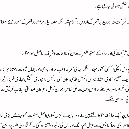
ی کوشش تا حال جاری ہے۔
یں شرکت کی اور ریڈیو قطر کے اردو پروگرام میں بھی حصہ لیا ۔ بزم اردو قطر کے سلور جوب
شرکت کی اور اردو کے معتبر شعرا سے ان کو ملاقات کا شرف حاصل ہوا مثلا،
وری ، کیفی اعظمی ، کنور مہندر سنگھ بیدی سحر ، راغب مراد آبادی، نور جہاں ثروت ، ممتاز میرزا ، ریح
اسم ، کیف عظیم آبادی ، حفیظ بنارسی ، جمیل نظامی ، والی آسی ، رئیس رامپوری ، گنیش بہاری طرز ، بشیر
نی ، حکیم ناصر ، مرتضے برلاس ، حمایت علی شاعر ، بلراج کومل ، عرفان صدیقی ، جازب قریشی ، عالمتاب تش
یکھ اور سن سکے۔
ان پر ایک طائرانہ نگاہ ڈالتے ہیں ۔ اردو زبان نے غزل کو اپنی اصل صنعت محبوبیت میں بڑی 
ر بھی عطا کیا جس سے غزل ہم رنگ اور اس کی تاثیر دو آتشہ ہو گئی ۔ اگر قدرتی طور پر ذہن ہم آ