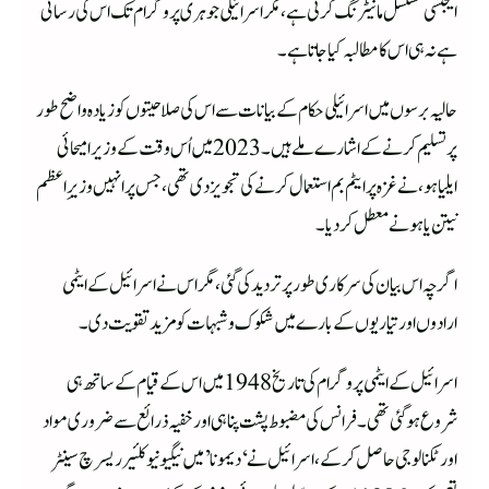
ایجنسی مسلسل مانیٹرنگ کرتی ہے، مگر اسرائیلی جوہری پروگرام تک اس کی رسائی
ہے نہ ہی اس کا مطالبہ کیا جاتا ہے۔
حالیہ برسوں میں اسرائیلی حکام کے بیانات سے اس کی صلاحیتوں کو زیادہ واضح طور
پر تسلیم کرنے کے اشارے ملے ہیں۔ 2023 میں اُس وقت کے وزیرامیحائی
ایلیاہو، نے غزہ پر ایٹم بم استعمال کرنے کی تجویز دی تھی، جس پر انہیں وزیرِاعظم
نیتن یاہو نے معطل کر دیا۔
اگرچہ اس بیان کی سرکاری طور پر تردید کی گئی، مگر اس نے اسرائیل کے ایٹمی
ارادوں اور تیاریوں کے بارے میں شکوک و شبہات کو مزید تقویت دی۔
اسرائیل کے ایٹمی پروگرام کی تاریخ 1948 میں اس کے قیام کے ساتھ ہی
شروع ہوگئی تھی۔ فرانس کی مضبوط پشت پناہی اور خفیہ ذرائع سے ضروری مواد
اور ٹکنالوجی حاصل کر کے، اسرائیل نے ‘دیمونا’ میں نیگیو نیوکلئیر ریسرچ سینٹر