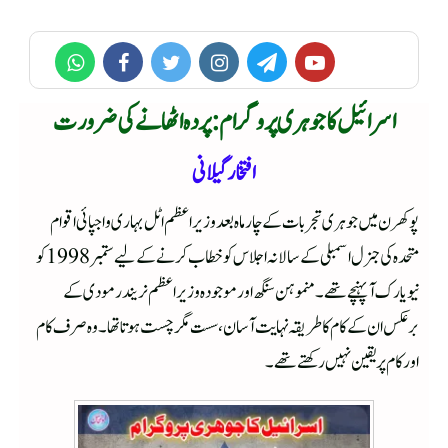
اسرائیل کا جوہری پروگرام : پردہ اٹھانے کی ضرورت
افتخار گیلانی
پوکھرن میں جوہری تجربات کے چار ماہ بعد وزیراعظم اٹل بہاری واجپائی اقوام
متحدہ کی جنرل اسمبلی کے سالانہ اجلاس کو خطاب کرنے کے لیے ستمبر 1998کو
نیو یارک آپہنچے تھے۔ منموہن سنگھ اور موجودہ وزیر اعظم نریندر مودی کے
برعکس ان کے کام کا طریقہ نہایت آسان، سست مگر چست ہوتا تھا۔ وہ صرف کام
اور کام پر یقین نہیں رکھتے تھے۔