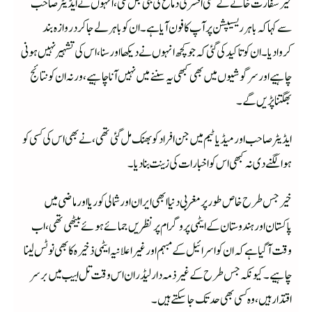
خیر سفارت خانے کے کسی افسر کی دماغ کی بتی جل گئی، انہوں نے ایڈیٹر صاحب
سے کہا کہ باہر ریسیپشن پر آپ کا فون آیا ہے۔ ان کو باہر لےجاکر دروازہ بند
کروادیا۔ ان کو تاکید کی گئی کہ جو کچھ انہوں نے دیکھا اور سنا، اس کی تشہیر نہیں ہونی
چاہیے اور سرگوشیوں میں بھی کبھی یہ سننے میں نہیں آنا چاہیے، ورنہ ان کو نتائج
بھگتنا پڑیں گے۔
ایڈیٹر صاحب اور میڈیا ٹیم میں جن افراد کو بھنک مل گئی تھی، نے بھی اس کی کسی کو
ہوا لگنے دی نہ کبھی اس کو اخبارات کی زینت بنادیا۔
خیر جس طرح خاص طور پر مغربی دنیا ابھی ایران اور شمالی کوریا اور ماضی میں
پاکستان اور ہندوستان کے ایٹمی پروگرام پر نظریں جمائے ہوئے بیٹھی تھی، اب
وقت آگیا ہے کہ ان کو اسرائیل کے مبہم اور غیر اعلانیہ ایٹمی ذخیرہ کا بھی نوٹس لینا
چاہیے۔ کیونکہ جس طرح کے غیرذ مہ دار لیڈران اس وقت تل ابیب میں برسر
اقتدار ہیں، وہ کسی بھی حد تک جا سکتے ہیں۔