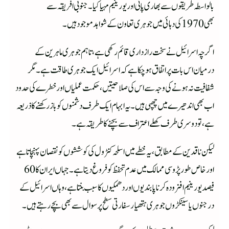
بالواسطہ طریقوں سے بھاری پانی اور یورینیم مہیا کیا۔ جنوبی افریقہ سے
بھی 1970 کی دہائی میں جوہری تعاون کے شواہد موجود ہیں۔
اگرچہ اسرائیل نے سخت رازداری قائم رکھی ہے، تاہم جوہری ماہرین کے
درمیان اس بات پر اتفاق ہو چکا ہے کہ اسرائیل ایک جوہری طاقت ہے۔ مگر
شفافیت نہ ہونے کی وجہ سے اس کی صلاحیتیں، حکمت عملیاں اور خطرے کی حدود
اب بھی اندھیرے میں چھپی ہیں۔یہ ابہام ایک طرف دشمنوں کو باز رکھنے کا ذریعہ
ہے، تو دوسری طرف کھلے اعتراف سے بچنے کا طریقہ ہے۔
لیکن ناقدین کے مطابق، یہ خطے میں اسلحہ کنٹرول کی کوششوں کو نقصان پہنچاتا ہے
اور خاص طور پڑوسی ممالک میں عدم تحفظ کو فروغ دیتا ہے۔ جہاں ایران کا 60
فیصد یورینیم افزودہ کرنا پابندیوں اور دھمکیوں کا سبب بنتا ہے، وہاں اسرائیل کے
درجنوں یا سینکڑوں جوہری ہتھیار سفارتی سطح پر سوال سے بھی بچے رہتے ہیں۔