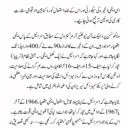
اسی ایٹمی ذخیرہ کی سیکورٹی اور اس کے غلط استعمال کو روکنا بین الاقوامی سفارت
کاری کی اولین ترجیح ہونی چاہیے۔
ویسکونسن پروجیکٹ آن نیوکلئیر آرمز کنٹرول کے مطابق اسرائیل کے پاس ایٹمی
ہتھیار موجود ہیں۔ ان کے ذخیرے کا اندازہ 90 سے لے کر 400 وار ہیڈز تک
لگایا جاتا ہے، اور کہا جاتا ہے کہ اسرائیل نے ایک مکمل ایٹمی سہ جہتی نظام (ٹریایڈ)
تیار کر لیا ہے: ایف-15 اور ایف-16 لڑاکا طیاروں سے بم گرانے کی صلاحیت،
ڈولفن کلاس آبدوزوں سے کروز میزائل داغنے کی صلاحیت، اور بین البرِاعظمی مار
کرنے والی ‘یریکو’ میزائل سیریزان کی اسلحہ انوینٹری میں شامل ہے۔
بتایا جاتا ہے کہ اسرائیل نے اپنا پہلا قابلِ استعمال ایٹمی ہتھیار 1966 کے آخر
یا 1967 کے اوائل میں تیار کر لیا تھا، جو اسے دنیا کی آٹھویں ایٹمی قوت بناتا ہے۔
اس کے باوجود اسرائیل نے ‘مبہم پالیسی’ اختیار کر رکھی ہے—نہ کبھی تصدیق نہ