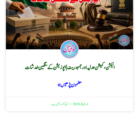
الیکشن، کمیشن عدلیہ اور جمہوریت | اپوزیشن کے سنگین خدشات
مضمون پڑھیں »
جولائی 8, 2026
کوئی تبصرہ نہیں ہے۔