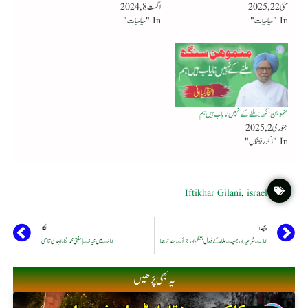
مئی 22, 2025
اگست 8, 2024
In "سیاسیات"
In "سیاسیات"
منموہن سنگھ : ملنے کے نہیں نایاب ہیں ہم
جنوری 2, 2025
In "ذکر رفتگاں"
Iftikhar Gilani
,
israel
پچھلا
اگلا
امارت شرعیہ اور جمعیت علماء کے فعال منتظم اور جرأت مند ترجمان : مفتی عثمان غنی ؒ
امانت میں خیانت | مفتی محمد ثناء الہدی قاسمی
یہ بھی پڑھیں