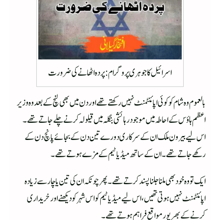
اسرائیل کا جوہری پروگرام : پردہ اٹھانے کی ضرورت
بالعموم وہ شام کو کوئی اپائنٹمنٹ نہیں رکھتے تھے اور دن میں بھی لنچ کے بعد وہ وزیر
اعظم ہاؤس کے احاطہ میں موجود رہائشی بنگلہ میں قیلولہ کرنے چلے جاتے تھے۔
اس لیے بیرون ملک ان کے سرکاری دورے تین دن کے بجائے پانچ دن کے
رکھے جاتے تھے۔ ان کے ساتھ میڈیا ٹیم کے مزے ہوتے تھے۔
ایک تو وہ خود بھی ملنا جلنا پسند کرتے تھے۔ پھر چونکہ ان کی تین یا چار سے زیادہ
اپائنٹمنٹ نہیں ہوتی تھیں، اس لیے میڈیا ٹیم کو اس شہر کو دیکھنے اور خریداری
کرنے کے بھر پور مواقع فراہم ہوتے تھے۔