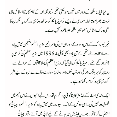
یہ عیاشیاں سنگھ کے دور میں نہیں ہوسکتی تھی،کیونکہ ان کے کام کاج کا اسٹائل ہی
اذیت بھرا ہوتا تھا۔ مودی نے ویسے تو میڈیا ٹیم کو ساتھ لینا ہی بندکردیا، مگر ان کا
بھی ورک اسٹائل منموہن سنگھ جیسا خود گزیدہ ہے۔
خیر نیو یارک کے اس دورہ کے دوران ان کی اسرائیلی وزیر اعظم بنجمن نیتن یاہو
سے ملاقات طے تھی۔ نیتن یاہو بھی پہلی بار 1996 میں وزیر اعظم کی کرسی پر
فائز ہو گئے تھے۔ میڈیا ٹیم کو بتایا گیا کہ وزیر اعظم کی ملاقاتوں کے حوالے سے
دوپہر کو بریفنگ ہوگی اور تب تک ہندوستانی سفارت خانے نے ان کے لیے شہر
گردی کا پروگرام رکھا ہواہے۔
ایک ہندی اخبار کے ایڈیٹر کا اپنا کوئی پروگرام تھا، اس لیے انہوں نے اس ٹیم میں
شمولیت نہیں کی۔ اسی ہوٹل کے ایک سیوٹ میں نیتن یاہوکو وزیر اعظم واجپائی کا
استقبال کرنا تھا۔ جب یہ ایڈیٹر باہر جانے کے لیے لابی میں آئے، تو واجپائی