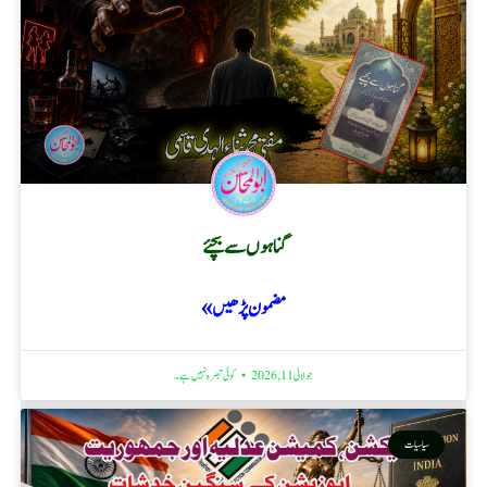
گناہوں سے بچئے
مضمون پڑھیں »
جولائی 11, 2026
کوئی تبصرہ نہیں ہے۔
سیاسیات