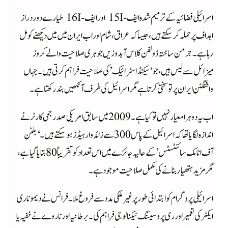
اسرائیلی فضائیہ کے ترمیم شدہ ایف-15I اور ایف-16I طیارے دور دراز
اہداف پر حملہ کر سکتے ہیں، جیسا کہ عراق، شام اور اب ایران میں میں دیکھنے کو مل
رہا ہے۔ جرمن ساختہ ڈولفن کلاس آبدوزیں جوہری صلاحیت والے کروز
میزائل سے لیس ہیں، جو ‘سیکنڈ اسٹرائیک’ کی صلاحیت فراہم کرتی ہیں۔ جہاں
واشنگٹن ایران پر تو سختی کرتا ہے مگر اسرائیل کی طرف آنکھیں بند رکھتا ہے۔
اب یہ دوہرا معیار نہیں تو کیا ہے۔ 2009 میں سابق امریکی صدر جمی کارٹر نے
اندازہ لگایا تھا کہ اسرائیل کے پاس 300 سے زائد وار ہیڈز ہو سکتے ہیں۔ ‘بلٹن
آف اٹامک سائنٹسٹس’کے حالیہ جائزے میں اس تعداد کو تقریباً 80 بتایا گیا ہے،
مگر مزید ہتھیار بنانے کی مکمل صلاحیت موجود ہے۔
اسرائیلی پروگرام کو ابتدائی طور پر غیر ملکی مدد سے فروغ ملا۔ فرانس نے دیمونا ری
ایکٹر کی تعمیر اور ری پروسیسنگ ٹیکنالوجی فراہم کی۔ برطانیہ اور ناروے نے خفیہ یا