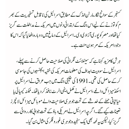
کسنجر کے سوانح نگار مارٹن انڈک کے مطابق اسرائیل کی ناقابل تسخیریت کے بھر
م کو توڑنے کے لیے اس جنگ کے ابتدائی دنوں میں امریکہ نے مداخلت سے گریز
کیا تھااو ر مصر کو پوری آزادی دی۔ اسرائیل کے دماغ میں دوبارہ بٹھایا گیا کہ اس کا
وجود امریکہ کے مرہون منت ہے۔
ہرش کا مزید کہنا ہے کہ سیٹلائٹ نگرانی کی صلاحیت حاصل کرنے سے پہلے،
اسرائیل نے سوویت اہداف کی معلوما ت امریکہ کی خفیہ ایجنسیوں کی جاسوسی
کرکے حاصل کی تھی۔ 1991 کی خلیجی جنگ میں جب عراق نے اسرائیل پر
اسکڈ میزائل داغے، اسرائیل نے مکمل ایٹمی الرٹ نافذ کردیا تھا۔ ممکنہ کیمیائی یا
حیاتیاتی حملے کے خدشے کے تحت جوہری صلاحیت والے موبائل میزائل لانچرز
تعینات کیے گئے۔ اگرچہ اسرائیل نے امریکی دباؤ کے تحت جوابی کارروائی سے
گریز کیا، لیکن یہ لمحہ بھی ایک سنجیدہ جوہری غور و فکر کی مثال بن گیا۔