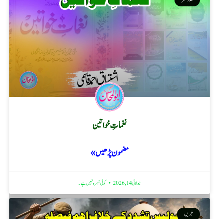
نغماتِ خواتین
مضمون پڑھیں »
جولائی 14, 2026
کوئی تبصرہ نہیں ہے۔
خبریں