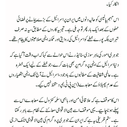
انکار کیا۔
اس مبہم پالیسی کو حالیہ دنوں میں ایران پر اسرائیل کے بڑے پیمانے پر فضائی
حملوں کے بعد ایک بار پھر توجہ ملی ہے۔ تجزیہ کاروں کے مطابق، یہ نہ صرف
تہران بلکہ پورے خطے کو اسرائیل کی روایتی اور ممکنہ ایٹمی صلاحیتوں کا پیغام تھے۔
جوہری امور کی ماہر سوزی سنائیڈر نے اس حوالے سے کہا کہ اب وقت آ گیا ہے کہ
دنیا اسرائیل کے ایٹمی پروگرام پر بھی بات کرے، جو خطے کے لیے ایک خطرہ
ہے۔عالمی شفافیت کے مطالبوں کے باوجود، اسرائیل نے آج تک ایٹمی ہتھیاروں
کے عدم پھیلاؤ کے معاہدے (این پی ٹی) پر دستخط نہیں کیے۔
اس کا موقف ہے کہ علاقائی امن اور باہمی اسلحہ کنٹرول کے معاہدے اس سے
پہلے ہونا چاہیے۔ یہی موقف اسے بین الاقوامی معائنے کے نظام سے باہر رکھتا
ہے۔ستم ظریفی یہ ہے کہ ایران کے جوہری پروگرام کی بین الاقوامی اٹامک انرجی