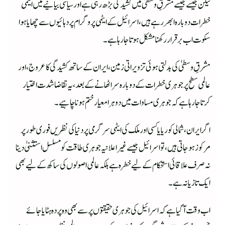
لیکن جیسے جیسے مشرقِ وسطیٰ میں کشیدگی بڑھ رہی ہے اور سیاسی بیانیے میں ایٹمی
خطرات دوبارہ ابھر رہے ہیں، اسرائیل کے ایٹمی پروگرام پر دہائیوں سے چھایا ہوا
سکوت اب برقرار رکھنا مشکل ہوتا جا رہا ہے۔
مشرقِ وسطیٰ کی بدلتی ہوئی تزویراتی زمین، ایران کے ساتھ کشیدگی کا عروج، اور
عالمی سطح پر جوہری خطرات کے دوبارہ سر اٹھانے کے بعد، یہ تقاضا شدت اختیار
کرتا جا رہا ہے کہ جوہری مساوات میں دوہرا معیار ختم ہونا چاہیے۔
اگر ایران، شمالی کوریا یاکسی اور ملک کی ایٹمی سرگرمی پر دنیا کی نظریں فوری طور پر
مرکوز ہو جاتی ہیں، تو اسرائیل جیسے غیر اعلانیہ جوہری طاقت کو مسلسل استثنیٰ دینا
نہ صرف علاقائی استحکام کے لیے خطرہ ہے بلکہ عالمی اصولوں کی ساکھ کے لیے بھی
ایک تازیانہ ہے۔
اب وقت آ گیا ہے کہ اسرائیل کی جوہری حقیقتوں پر سے بھی وہ پردہ ہٹایا جائے