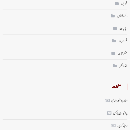
خبریں
ذکر رفتگاں
سیاسیات
فکر امروز
متفرقات
نقد ونظر
صفحات
اعلان دستبرداری
پرائیویسی پالیسی
رابطہ کریں