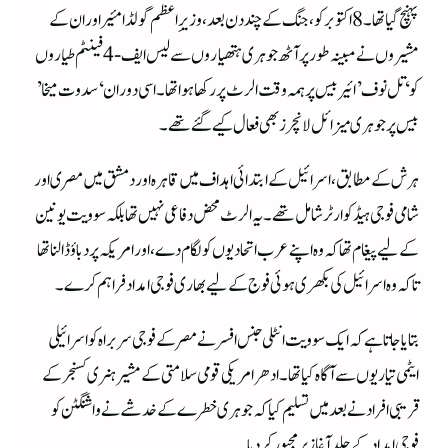
پہنچ گیا تھا۔ 8 اکتوبر کو، جنگ کے چند دن بعد، وزیرِاعظم گولڈا مئیر اور ان کے
مشیروں نے مبینہ طور پر آٹھ جوہری ہتھیاروں سے لیس ایف-4 فینٹم طیاروں
کو ‘تل نوف’ ائیر بیس پر ہمہ وقت الرٹ پر رکھاہوا تھا۔ اسی دوران ‘سدوت میخا’
بیس پر جوہری میزائل لانچرز بھی فعال کیے گئے تھے۔
ہرش کے مطابق، اسرائیل کے ابتدائی اہداف میں قاہرہ اور دمشق میں مصری اور
شامی فوجی ہیڈکوارٹر شامل تھے۔ یہ الرٹ محض دفاعی نہیں تھا بلکہ سوویت یونین
کے لیے پیغام تھا کہ وہ اپنے عرب اتحادیوں کو لگام دے، اور امریکہ پر دباؤ ڈالنا تھا
تاکہ وہ اسرائیل کی بکھری ہوئی فوج کے لیے بھاری فوجی امداد فراہم کرے۔
بتایا جاتا ہے کہ ایک سوویت انٹلی جنس افسر نے مصر کے فوجی سربراہ کو اسرائیلی
ایٹمی تیاریوں سے آگاہ کیا تھا۔ ادھر امریکی قومی سلامتی کے مشیر ہنری کسنجر کے
قریبی افراد نے بعد میں تسلیم کیا کہ جوہری خطرے کے خدشے نے واشنگٹن کو
فوجی امداد کے جلد آغاز پر مجبور کردیا۔