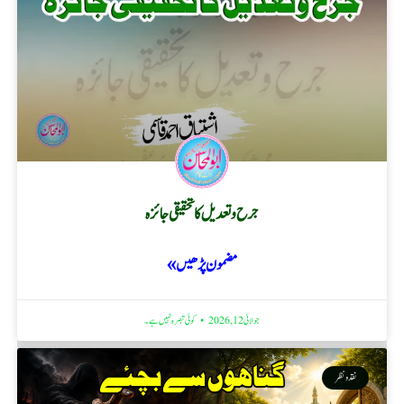
جرح و تعدیل کا تحقیقی جائزہ
مضمون پڑھیں »
جولائی 12, 2026
کوئی تبصرہ نہیں ہے۔
نقد ونظر