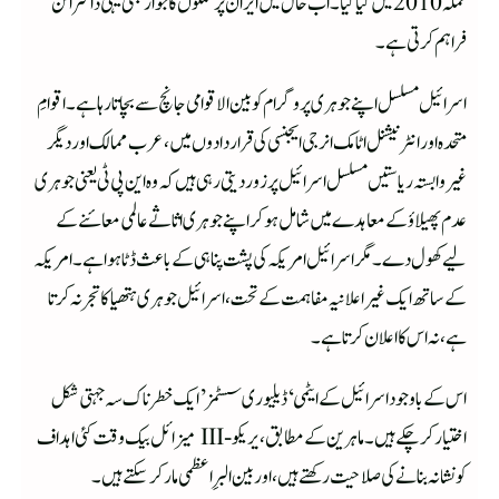
حملہ 2010 میں کیا گیا۔ اب حال میں ایران پر حملوں کا جواز بھی یہی ڈاکٹرائن
فراہم کرتی ہے۔
اسرائیل مسلسل اپنے جوہری پروگرام کو بین الاقوامی جانچ سے بچاتا رہا ہے۔ اقوامِ
متحدہ اور انٹرنیشنل اٹامک انرجی ایجنسی کی قراردادوں میں، عرب ممالک اور دیگر
غیر وابستہ ریاستیں مسلسل اسرائیل پر زور دیتی رہی ہیں کہ وہ این پی ٹی یعنی جوہری
عدم پھیلاؤ کے معاہدے میں شامل ہو کر اپنے جوہری اثاثے عالمی معائنے کے
لیے کھول دے۔ مگر اسرائیل امریکہ کی پشت پناہی کے باعث ڈٹا ہوا ہے۔امریکہ
کے ساتھ ایک غیر اعلانیہ مفاہمت کے تحت، اسرائیل جوہری ہتھیا کا تجرنہ کرتا
ہے، نہ اس کا اعلان کرتا ہے۔
اس کے باوجود اسرائیل کے ایٹمی ‘ڈیلیوری سسٹمز’ ایک خطرناک سہ جہتی شکل
اختیار کر چکے ہیں۔ماہرین کے مطابق، یریکو-III میزائل بیک وقت کئی اہداف
کو نشانہ بنانے کی صلاحیت رکھتے ہیں، اور بین البرِاعظمی مار کر سکتے ہیں۔