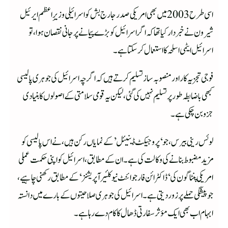
اسی طرح 2003 میں بھی امریکی صدر جارج بش کو اسرائیلی وزیرِاعظم ایرئیل
شیرون نے خبردار کیا تھا کہ اگر اسرائیل کو بڑے پیمانے پر جانی نقصان ہوا، تو
اسرائیل ایٹمی اسلحہ کا استعمال کر سکتا ہے۔
فوجی تجزیہ کار اور منصوبہ ساز تسلیم کرتے ہیں کہ اگرچہ اسرائیل کی جوہری پالیسی
کبھی باضابطہ طور پر تسلیم نہیں کی گئی، لیکن یہ قومی سلامتی کے اصولوں کا بنیادی
جزو بن چکی ہے۔
لوئس رینی بیرس، جو ‘پروجیکٹ ڈینیئل’ کے نمایاں رکن ہیں، نے اس پالیسی کو
مزید مضبوط بنانے کی وکالت کی ہے۔ ان کے مطابق، اسرائیل کو اپنی حکمت عملی
امریکی پنٹاگون کی ‘ڈاکٹرائن فار جوائنٹ نیوکلئیر آپریشنز ‘کے مطابق رکھنی چاہیے،
جو پیشگی حملے پر زور دیتی ہے۔اسرائیل کی جوہری صلاحیتوں کے بارے میں دانستہ
ابہام اب بھی ایک مؤثر سفارتی ڈھال کا کام دے رہا ہے۔