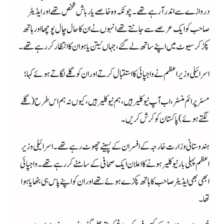
دروازے سے اندر آرہے تھے۔ چونکہ وہ خاصے یار باش شخص تھے اور ایڈیٹر
صاحب کو ایک عرصے سے جانتے تھے انہوں نے ان کا حال چال پوچھا اور ہاتھ
پکڑ کر سیوٹ میں اپنے ساتھ لے گئے، جہاں نیتن یاہو ان کا انتظار کر رہے تھے۔
اسرائیلی وزیر اعظم نے واجپائی کا استقبال کرتے اور ان کو گلے لگاتے ہوئے کہا؛
مسٹر پرائم منسٹر، اب آپ نیوکلیر ہیں، ہم نیوکلیر ہیں، کیوں نہ ہم اس طرح (گلے
لگتے ہوئے) پاکستان کو کرش کریں۔
ہندوستانی وزارت خارجہ کے افسران کے پسینے چھوٹ رہے تھے۔ اسرائیلی وزیر
اعظم پہلی بار نیوکلیر ہونے کا اعلان ایک صحافی کے سامنے کر رہے تھے۔ واجپائی
ابھی بھی ایڈیٹر صاحب کا ہاتھ پکڑے ہوئے تھے اور ان کو اپنے پاس ہی بٹھایا ہوا
تھا۔