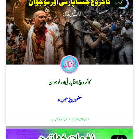
فکر امروز
کاکروچ جنتا پارٹی اور نوجوان
مضمون پڑھیں »
جولائی 26, 2026
کوئی تبصرہ نہیں ہے۔
نقد ونظر