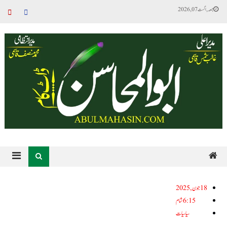
جمعہ, اگست 07, 2026
18جون, 2025
6:15 شام
سیاسیات