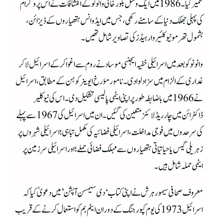
تعمیر کیا۔1986 میں ایک وسل بلور خائی وانونو کے انکشافات نے اس پروگرام
کی پہلی جھلک دنیا کے سامنے رکھی، جس میں ایڈوانس ہتھیاروں کے ڈیزائن،
بشمول تھرمو نیوکلئیر وار ہیڈز کی تصاویر شامل تھیں۔
وانونو کو بعد میں اسرائیلی خفیہ ایجنسی موساد نے روم سے اغوا کر کے اسرائیل لا کر
غداری کے الزام میں سزا دلوادی۔نامور مؤرخ ایوینر کوہن کے مطابق، اسرائیل
نے 1966 میں باضابطہ طور پر اپنی ایٹمی پالیسی تشکیل دی۔ اس کی نیوکلیر
ڈاکٹرائن میں چار ریڈ لائنز متعین کی گئیں۔ان میں اسرائیل کی 1967 سے پہلے
کی سرحدوں میں فوجی مداخلت، اسرائیلی فضائیہ کی مکمل تباہی؛ اسرائیلی شہروں پر
زہریلی گیس یا حیاتیاتی ہتھیاروں سے مہلک فضائی حملے؛ اور اسرائیلی سرزمین پر
ایٹمی حملہ شامل ہیں۔
معروف صحافی سیمور ہرش نے اپنی کتاب ‘دی سیمسن آپشن’ میں دعویٰ کیا کہ
اسرائیل 1973 کی یوم کپور جنگ کے دوران ایٹم بم کو استعمال کرنے کے قریب