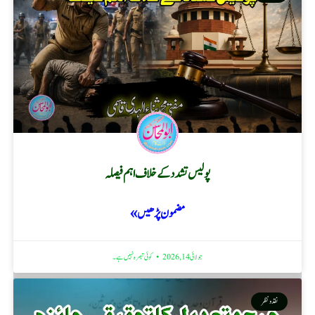
پولیس تشدد کے خلاف اہم فیصلہ
مضمون پڑھیں »
جولائی 14, 2026
کوئی تبصرہ نہیں ہے۔
نقد ونظر