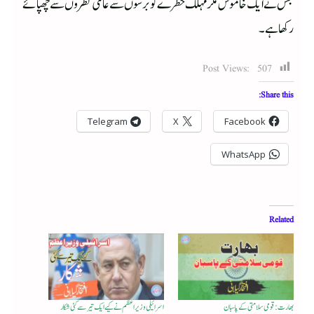
جس نے ایک خاموش مگر مہلک خطرے کو برسوں سے عالمی نظروں سے چھپائے
رکھا ہے۔
Post Views:
507
Share this:
Telegram
X
Facebook
WhatsApp
Related
بھارت: قومی سلامتی کے پاسبان
اسرائیلی وزیر اعظم نے کیے ایک تیر سے کئی شکار