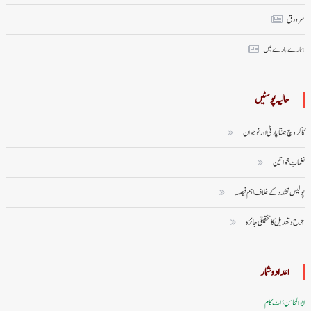
سر ورق
ہمارے بارے میں
حالیہ پوسٹیں
کاکروچ جنتا پارٹی اور نوجوان
نغماتِ خواتین
پولیس تشدد کے خلاف اہم فیصلہ
جرح و تعدیل کا تحقیقی جائزہ
اعداد وشمار
ابوالمحاسن ڈاٹ کام