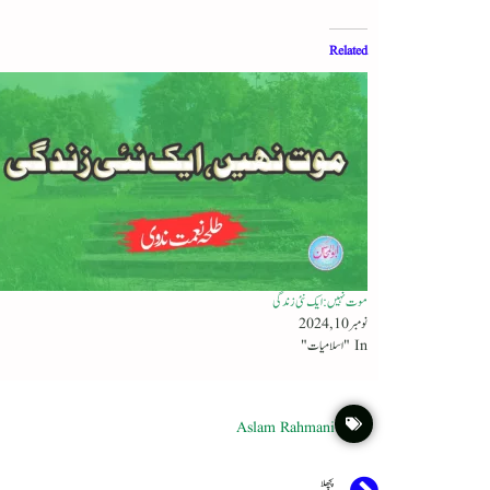
Related
موت نہیں : ایک نئی زندگی
نومبر 10, 2024
In "اسلامیات"
Aslam Rahmani
پچھلا