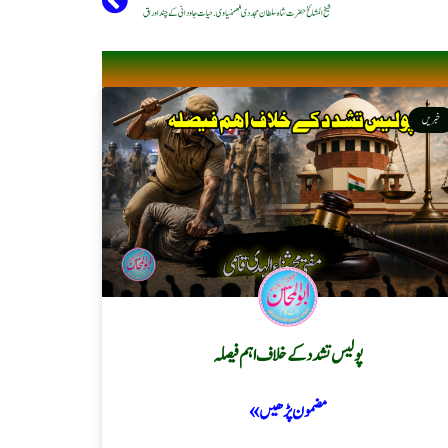
شیخ المشائخ حضرت شاہ سلطان مجددی لکھمنیاوی. حیات جاودانی کے چند اوراق
خبریں
پولیس تشدد کے خلاف اہم فیصلہ
مضمون پڑھیں »