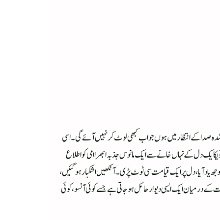
شدہ صدا کے انتظار میں ہوں جو اب کبھی لوٹ کر نہیں آئے گی۔اسی
سٹل جھیلم میں داخل ہوا، تو یکایک دل کے نہاں خانے سے ایک مانوس جذبہ ابھرا امی کو اطلاع
جھ یاد آیا، دل پر ایک قیامت سی ٹوٹ پڑی۔ آنکھیں اشکبار ہو گئیں،
ت کے درمیان ایک ایسی دیوار حائل ہو جاتی ہے جسے کوئی آنسو، کوئی