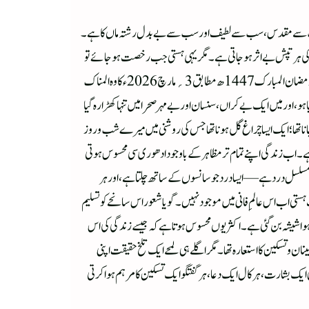
میں سب سے مقدس، سب سے لطیف اور سب سے بے بدل رشتہ ماں کا ہے۔
کی ہر تپش بے اثر ہو جاتی ہے۔مگر یہی ہستی جب رخصت ہو جائے تو
گویا حیات کے گلشن پر ایسی خزاں اترتی ہے جس کی یلغار سے کوئی شگوفہ سلامت نہیں رہتا، کوئی کلی مسکرا نہیں پاتی، اور کوئی نسیمِ امید دل کو تازگی نہیں بخشتی۔13؍رمضان المبارک 1447ھ مطابق 3؍ مارچ 2026ء کا وہ المناک
و، اور میں ایک بے کراں، سنسان اور بے مہر صحرا میں تنہا کھڑا رہ گیا
نا تھا؛ ایک ایسا چراغ گل ہونا تھا جس کی روشنی میں میرے شب و روز
ے۔اب زندگی اپنے تمام تر مظاہر کے باوجود ادھوری سی محسوس ہوتی
 مسلسل درد ہے—ایسا درد جو سانسوں کے ساتھ چلتا ہے، اور ہر
 اب اس عالمِ فانی میں موجود نہیں۔ گویا شعور اس سانحے کو تسلیم
ا ہوا شیشہ بن گئی ہے۔اکثر یوں محسوس ہوتا ہے کہ جیسے زندگی کی اس
ن و تسکین کا استعارہ تھا۔ مگر اگلے ہی لمحے ایک تلخ حقیقت اپنی
ی ایک بشارت، ہر کال ایک دعا، ہر گفتگو ایک تسکین کا مرہم ہوا کرتی