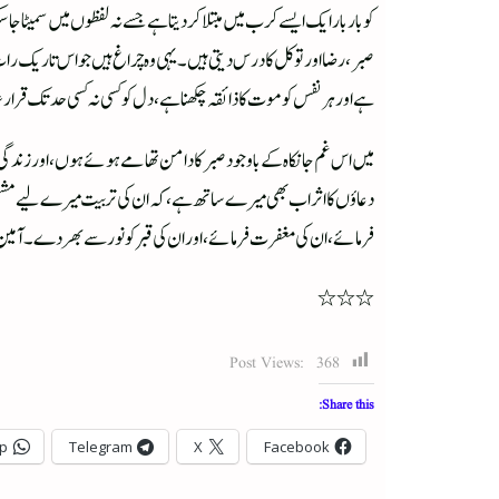
کو بار بار ایک ایسے کرب میں مبتلا کر دیتا ہے جسے نہ لفظوں میں سمیٹا 
صبر، رضا اور توکل کا درس دیتی ہیں۔ یہی وہ چراغ ہیں جو اس تاریک رات
ہے اور ہر نفس کو موت کا ذائقہ چکھنا ہے، دل کو کسی نہ کسی حد تک قرار 
میں اس غم جانکاہ کے باوجود صبر کا دامن تھامے ہوئے ہوں، اور زندگی
دعاؤں کا اثر اب بھی میرے ساتھ ہے، کہ ان کی تربیت میرے لیے مشعلِ ر
فرمائے، ان کی مغفرت فرمائے، اور ان کی قبر کو نور سے بھر دے۔ آمی
٭٭٭
Post Views:
368
Share this:
p
Telegram
X
Facebook