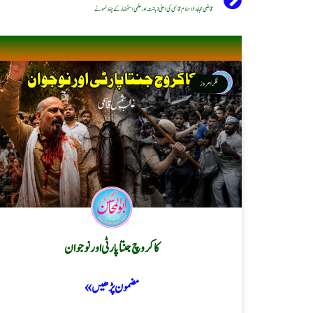
قاضی مجاہد الاسلام قاسمی کی اعلی ذہانت اور علمی استحضار کے چند نمونے
فکر امروز
کاکروچ جنتا پارٹی اور نوجوان
مضمون پڑھیں »