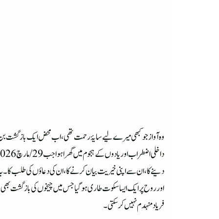
وہ آواز جو کبھی میرے لیے سایۂ رحمت تھی، اب محض ایک بازگشت بن ک
دینے کا، ان سے اپنی خیریت بیان کرنے کا، ان کی دعاؤں کی طلب کا۔ ی
اور روح پر ایک ایسا سکوت طاری ہو گیا جس میں چیخوں کی بازگشت بھی سن
فریاد منہدم نہیں کر سکتی۔