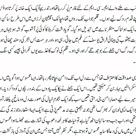
ے ملنے والے ایم۔سی۔ایم کے لئےفارم پُر کررہا تھا اور تدریجاً ایک ایک خانہ پُر کرتا ہوا اُس ک
ے قدم روک لیے ہوں۔ قلم جو اب تک رواں تھا، اچانک انگشتانِ لرزاں میں اس طرح ساکن ہو گی
ک ایک ہولناک منظرنامے میں تبدیل ہو گیا۔گویا دشت کربلا کا کوئی پُرآشوب گوشہ ہو جہاں ہر لفظ 
ت یعقوبؑ کی بینائی فراق یوسفؑ کے غم میں جاتی رہی ہو، اور ہر سمت بس ہجر کی دھند چھائی ہوئ
ی رگ رگ اس جملے کے بوجھ تلے کراہ رہی ہو۔ قلم کی نوک کاغذ سے یوں ٹکرائی جیسے کسی سنگ دل
۔
ایسی صداقت کا اعتراف تھا جس سے دل اب تک دامن بچاتا پھر رہا تھا۔ ایسا محسوس ہوا گویا میں 
سکراہٹیں بہار بن کر مہکتی تھیں۔اس ایک جملے نے یکایک یادوں کے بند دریچوں کو وا کر دیا۔ 
 جو میرے لیے حصارِ امن بنی رہتی تھیں سب کچھ ایک ہجومِ خیال کی صورت دل و دماغ پر یلغار آ
د ایک ایسی لَو بن کر بھڑک اٹھی جو نہ بجھتی ہے نہ مدھم پڑتی ہے؛ ایک ایسا استعارہ جو زندگ
 اور اب جب وہ سائبان اٹھ گیا ہے تو حیات کا ہر لمحہ دھوپ کی تمازت سے جھلسا ہوا محسوس ہوتا 
س میں ماں کی دعا کا سایہ محسوس تو ہوتا ہے، مگر نظر نہیں آتا؛ جس میں ان کی آواز کی بازگشت سن