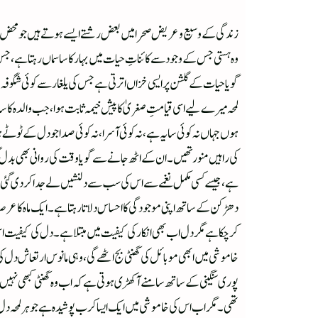
زندگی کے وسیع و عریض صحرا میں بعض رشتے ایسے ہوتے ہیں جو محض 
وہ ہستی جس کے وجود سے کائناتِ حیات میں بہار کا سا سماں رہتا ہے
لمحہ میرے لیے اسی قیامتِ صغریٰ کا پیش خیمہ ثابت ہوا، جب والدہ کا سایۂ
ہوں جہاں نہ کوئی سایہ ہے، نہ کوئی آسرا، نہ کوئی صدا جو دل کے ٹوٹے 
کی راہیں منور تھیں۔ ان کے اٹھ جانے سے گویا وقت کی روانی بھی بدل 
ہے، جیسے کسی مکمل نغمے سے اس کی سب سے دلنشیں لے جدا کر دی گئی ہ
دھڑکن کے ساتھ اپنی موجودگی کا احساس دلاتا رہتا ہے۔ایک ماہ کا عرص
کر چکا ہے مگر دل اب بھی انکار کی کیفیت میں مبتلا ہے۔دل کی کیفیت اس
خاموشی میں ابھی موبائل کی گھنٹی بج اٹھے گی، وہی مانوس ارتعاش دل کی د
پوری سنگینی کے ساتھ سامنے آ کھڑی ہوتی ہے کہ اب وہ گھنٹی کبھی نہیں ب
تھی۔ مگر اب اس کی خاموشی میں ایک ایسا کرب پوشیدہ ہے جو ہر لمحہ دل ک