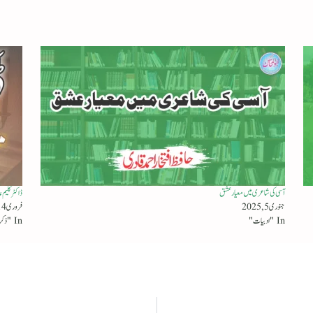
آسی کی شاعری میں معیار عشق
ڈاکٹر کلیم 
جنوری 5, 2025
فروری 14, 2024
In "ادبیات"
In "ذکر رفتگاں"