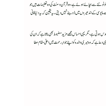
 دل کو ٹوٹنے سے بچائے ہوئے ہے، وہ قرآن و سنت کی وہ تعلیمات ہیں جو
ایوسی کے اندھیروں میں ڈوبنے نہیں دیتی۔ یہ یقین کہ یہ دنیا فانی
س ہوتی ہے، مگر یہی احساس مجھے مزید مضبوط بھی بناتا ہےکہ ان کی
 ہے کہ وہ میری والدہ کو اپنے جوارِ رحمت میں اعلیٰ مقام عطا