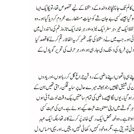
الم تک جا پہنچا جو والدہ کے دستخط کے لیے مخصوص تھا، تو یکایک ایسا
ا جیسے کسی بے جان شے کو حیاتِ مستعار سے محروم کر دیا گیا ہو۔وہ
ایک تیر، ہر سطر ایک نیزہ، اور ہر خانہ ایک تازہ زخم کی مانند دل میں
ی ہو۔جب میں نے دستخط کی جگہ ٹھہر کر یہ الفاظ رقم کرنے کا قصد کیا
 پر فریاد کی دستک دی جا رہی ہو، اور ہر حرف کی تحریر گویا دل کے
اپنے ہی ہاتھوں اپنے ماضی کے روشن چراغ گل کر رہا ہوں، اور یادوں
ان کی شفیق نگاہیں، جو ہمیشہ میرے حال پر سایہ فگن رہتی تھیں؛ ان کے
ور ہو گیا۔ یوں لگا جیسے ماضی کی تمام ساعتیں بیک وقت لوٹ آئی ہوں
ی کے ہر گوشے میں اپنی معنویت ثبت کیے ہوئے ہے۔ ان کی محبت کسی
ہے۔وہ لمحہ محض ایک رسمی خانہ پُر کرنے کا نہ تھا، بلکہ ایک عہدِ
ائی تو دیتی ہے، مگر وہ خود کہیں دکھائی نہیں دیتیں۔ اور یہی احساس دل