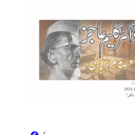
عاجز
اگلا