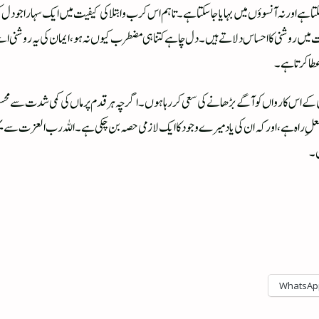
جا سکتا ہے اور نہ آنسوؤں میں بہایا جا سکتا ہے۔تاہم اس کرب و ابتلا کی کیفیت میں ایک سہارا جو
 میں روشنی کا احساس دلاتے ہیں۔ دل چاہے کتنا ہی مضطرب کیوں نہ ہو، ایمان کی یہ روشنی اسے م
عطا کرتا ہے۔
 کے اس کارواں کو آگے بڑھانے کی سعی کر رہا ہوں۔ اگرچہ ہر قدم پر ماں کی کمی شدت سے محسو
اہ ہے، اور کہ ان کی یاد میرے وجود کا ایک لازمی حصہ بن چکی ہے۔اللہ رب العزت سے یہی دعا
ن۔
WhatsAp