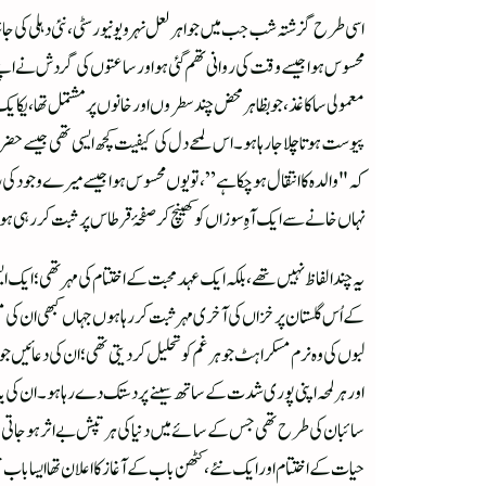
اسی طرح گزشتہ شب جب میں جواہر لعل نہرو یونیورسٹی، نئی دہلی کی جانب س
محسوس ہوا جیسے وقت کی روانی تھم گئی ہو اور ساعتوں کی گردش نے اپن
معمولی سا کاغذ، جو بظاہر محض چند سطروں اور خانوں پر مشتمل تھا، یکای
پیوست ہوتا چلا جا رہا ہو۔ اس لمحے دل کی کیفیت کچھ ایسی تھی جیسے حضر
کہ "والدہ کا انتقال ہو چکا ہے”، تو یوں محسوس ہوا جیسے میرے وجود ک
نہاں خانے سے ایک آہِ سوزاں کو کھینچ کر صفحۂ قرطاس پر ثبت کر رہی ہو
یہ چند الفاظ نہیں تھے، بلکہ ایک عہد محبت کے اختتام کی مہر تھی؛ ایک 
کے اُس گلستان پر خزاں کی آخری مہر ثبت کر رہا ہوں جہاں کبھی ان کی م
لبوں کی وہ نرم مسکراہٹ جو ہر غم کو تحلیل کر دیتی تھی؛ ان کی دعائیں
اور ہر لمحہ اپنی پوری شدت کے ساتھ سینے پر دستک دے رہا ہو۔ان کی یا
سائبان کی طرح تھی جس کے سائے میں دنیا کی ہر تپش بے اثر ہو جاتی تھی،
حیات کے اختتام اور ایک نئے، کٹھن باب کے آغاز کا اعلان تھا ایسا باب ج