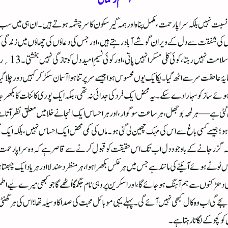
نسبت نہیں بلکہ سراپا رحمت، مکمل پناہ اور ہمہ گیر سکون کا سرچشمہ ہوتے ہیں۔ ان ہی 
، جس کی شفقت سے دل کے ویران گوشے آباد رہتے ہیں، اور جس کی دعاؤں کی چھاؤں میں زندگی 
 عاطفت سر سے اٹھ گیا۔ یکایک یوں محسوس ہوا جیسے سر پر تنا ہوا آسمان سکڑ کر کہیں دور چلا گیا ہ
ہوئے ساز کو سہارا دے سکے۔یہ محض ایک فرد کی جدائی نہ تھی، بلکہ ایک پوری کائنات کا بکھر جا
گئی ہے—ہر لمحہ بوجھل، ہر ساعت سوگوار، اور ہر احساس ایک انجانے خلا میں معلق نظر آتا ہ
و؛ جیسے کسی باغ سے اس کی مہک چھین لی گئی ہو۔ ماں کی کمی محض ایک احساس نہیں، بلکہ ایک
ہ گزر جانے کے باوجود دل اب تک اس حقیقت کو قبول کرنے سے قاصر ہے کہ وہ سراپا رحمت ہستی
 ٹوٹے ہوئے آئینے کی مانند ہے جس میں ہر عکس بکھرا ہوا، ہر منظر دھندلا اور ہر یاد ایک چبھت
ھڑکنوں سے ہم آہنگ ہو جائے گا، اور اسکرین پر وہی نام جگمگا اُٹھے گا جو کبھی میرے لیے اطمینا
جے گی اب وہ کال کبھی نہیں آئے گی۔ پہلے یہی موبائل محبت کی صدا کا وسیلہ تھا؛ اس کی ہر گھنٹ
و کچوکے لگاتا رہتا ہے۔