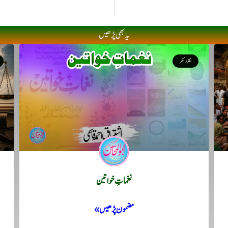
یہ بھی پڑھیں
نقد ونظر
نغماتِ خواتین
مضمون پڑھیں »