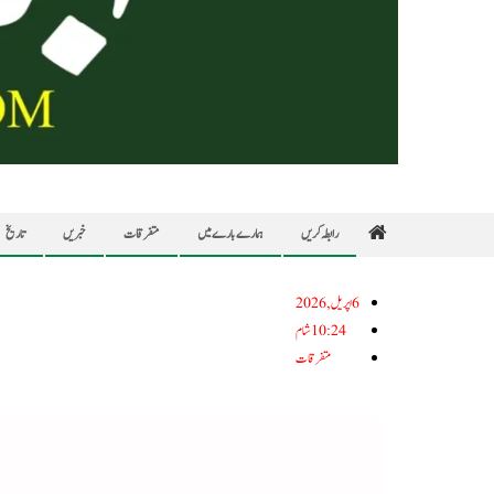
رابطہ کریں
ہمارے بارے میں
متفرقات
خبریں
تاریخ
6اپریل, 2026
10:24 شام
متفرقات