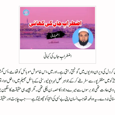
اضطرابِ جاں کی کہانی
ر دل کی ویران وادیوں میں گونجتی رہتی ہے۔ اور میں، اس خاموش موبائل کو تھامے، اُس گم
داخلی اضطراب اور یادوں کے ہجوم میں گھرا ہوا جب29/ مارچ 2026 کو میں مظفرپور سے سفر طے کرکے جواہر لعل نہرو یونیورسٹی کے ہا
ہ وہی عادت تھی جو برسوں سے میرے وجود کا حصہ بن چکی تھی۔ مگر جیسے ہی حقیقت کا سنگین بو
ائی نہ دے۔ یہ وہ لمحہ تھا جب انسان اپنی بے بسی کی انتہا کو چھو لیتا ہے—جب چاہت اور حقیق