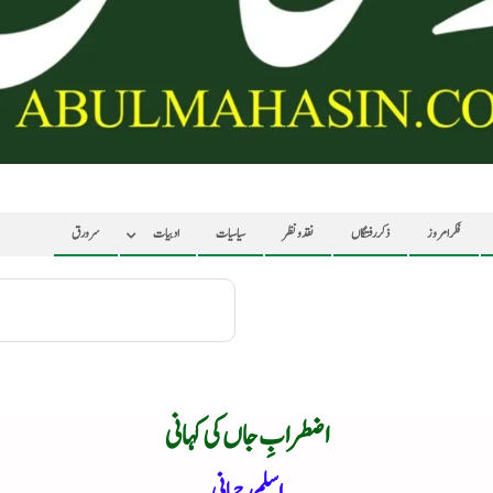
فکر امروز
ذکر رفتگاں
نقد ونظر
سیاسیات
ادبیات
سرورق
اضطرابِ جاں کی کہانی
اسلم رحمانی