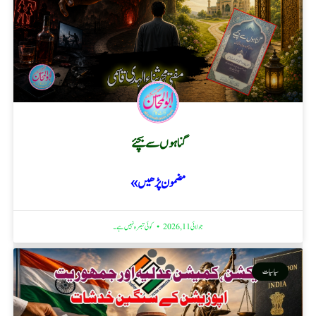
گناہوں سے بچئے
مضمون پڑھیں »
جولائی 11, 2026
کوئی تبصرہ نہیں ہے۔
سیاسیات