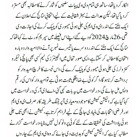
انکار کر دیا تھا،ساتھ ہی تمام وی وی پیاٹ سلپس کوشمار کرنے کا مطالبہ بھی مسترد
کردیا گیا تھا،لیکن عدالت نے بہتر شفافیت کے لیے انتخابی نتائج کے اعلان کے
ایک ہفتے کے اندر ای وی ایم کی جلی ہوئی میموری کو چیک کرنے کی اجازت دی
تھی،26 مارچ 2024 کو دیے گئے اپنے اس فیصلے میں سپریم کورٹ نے کہا تھا کہ
نتائج کے ایک ہفتے کے اندر دوسرے یا تیسرے نمبر پر آنے والا امیدوار دوبارہ
امتحان کا مطالبہ کر سکتا ہے،ایسی صورتحال میں انجینئرز کی ٹیم کسی بھی پانچ مائیکرو
کنٹرولرز کی جلی ہوئی میموری کو چیک کرے گی،اس ٹیسٹ کا خرچ امیدوار کو
برداشت کرنا ہوگا،اگر کوئی بے ضابطگی ثابت ہوتی ہے تو امیدوارکو اس کی رقم
واپس مل جائے گی،درخواست میں یہ بات کہی گئی، اے ڈی آر کی درخواست میں
کہا گیا ہے کہ الیکشن کمیشن کا موجودہ معیاری آپریٹنگ طریقہ کار صرف ای وی ایم
اور فرضی انتخابات کی بنیادی جانچ کے لیے فراہم کرتا ہے، کمیشن نے ابھی تک جلی
ہوئی یادداشت کی تحقیقات کے لئے کوئی پروٹوکول نہیں بنایا،درخواست گزار نے
مطالبہ کیا ہے کہ الیکشن کمیشن کو ہدایت دی جائے کہ وہ ای وی ایم کے چاروں