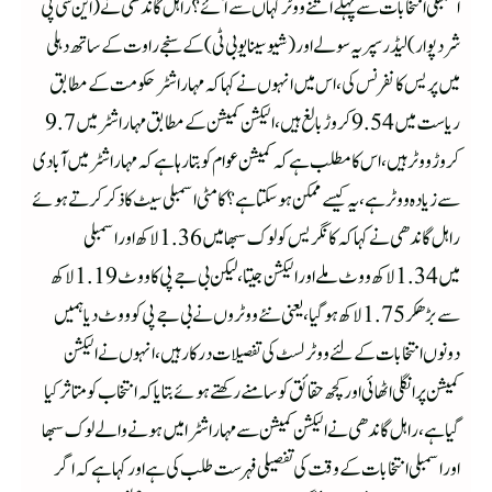
اسمبلی انتخابات سے پہلے اتنے ووٹر کہاں سے آئے؟ راہل گاندھی نے (این سی پی
شرد پوار) لیڈر سپریہ سولے اور (شیوسینا یو بی ٹی )کے سنجے راوت کے ساتھ دہلی
میں پریس کانفرنس کی،اس میں انہوں نے کہا کہ مہاراشٹر حکومت کے مطابق
ریاست میں 9.54 کروڑ بالغ ہیں،الیکشن کمیشن کے مطابق مہاراشٹر میں 9.7
کروڑ ووٹر ہیں،اس کا مطلب ہے کہ کمیشن عوام کو بتا رہا ہے کہ مہاراشٹر میں آبادی
سے زیادہ ووٹر ہے،یہ کیسے ممکن ہو سکتا ہے؟ کامٹی اسمبلی سیٹ کا ذکر کرتے ہوئے
راہل گاندھی نے کہا کہ کانگریس کو لوک سبھا میں 1.36 لاکھ اور اسمبلی
میں1.34لاکھ ووٹ ملے اورالیکشن جیتا،لیکن بی جے پی کا ووٹ 1.19لاکھ
سے بڑھکر1.75لاکھ ہوگیا،یعنی نئے ووٹروں نے بی جے پی کو ووٹ دیا ہمیں
دونوں انتخابات کے لئے ووٹر لسٹ کی تفصیلات درکار ہیں،انہوں نے الیکشن
کمیشن پر انگلی اٹھائی اور کچھ حقائق کو سامنے رکھتے ہوئے بتایا کہ انتخاب کو متاثر کیا
گیا ہے،راہل گاندھی نے الیکشن کمیشن سے مہاراشٹرا میں ہونے والے لوک سبھا
اور اسمبلی انتخابات کے وقت کی تفصیلی فہرست طلب کی ہے اور کہاہے کہ اگر