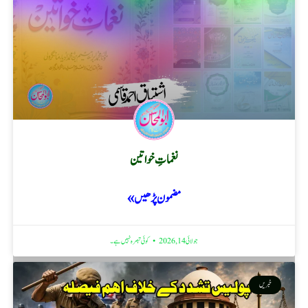
نغماتِ خواتین
مضمون پڑھیں »
جولائی 14, 2026
کوئی تبصرہ نہیں ہے۔
خبریں