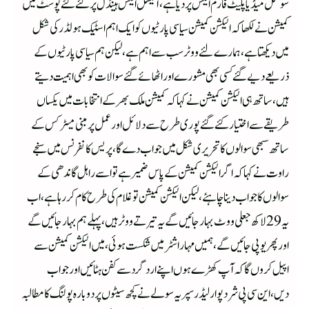
سوشل میڈیا پلیٹ فارم ایکس پر دیا ہے،آفیشل ایکس ہینڈل پر کئے گئے پوسٹ میں
کمیشن نے لکھا کہ الیکشن کمیشن سیاسی پارٹیوں کو ایک اہم اسٹیک ہولڈر کی شکل
میں دیکھتا ہے، ہمارے لئے ووٹر سب سے اہم ہے،لیکن ہم سیاسی پارٹیوں کے
ذریعے دیے گئے کسی بھی مشورے اور اٹھائے گئے سوالات کو بھی اہمیت دیتے
ہیں،ساتھ ہی الیکشن کمیشن نے کہا کہ کمیشن ملک بھر کے انتخابات میں یکساں
طریقے سے اختیار کئے گئے پوری طرح سے دلائل اور عمل پر مبنی میٹرکس کے
ساتھ سبھی سوالوں کا تحریری شکل میں جواب دے گا،پریس کانفرنس میں سنجے
راوت نے کہا کہ اگر الیکشن کمیشن کے پاس ضمیر ہے تو اسے راہل گاندھی کے
سوالوں کا جواب دینا چاہئے،لیکن الیکشن کمیشن تو غلام کی طرح کام کر رہا ہے،اب
یہ 29 لاکھ جعلی ووٹ بہار جائیں گے یہ تیرتے ووٹر ہیں، پہلے ہم بہار جائیں گے
اور پھر یو پی جائیں گے، ہمیں مہاراشٹر میں شکست ہوئی، میں الیکشن کمیشن سے
اپیل کروں گا کہ آپ کھڑے ہوں اپنے ارد گرد سے کفن ہٹائیں اور جواب
دیں،این سی پی شرد پوار لیڈر سپریہ سولے نے کچھ سیٹوں پر دوبارہ پولنگ کا مطالبہ