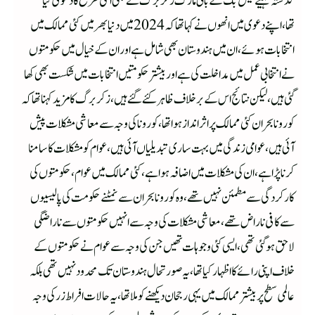
گذشتہ مہینے فیس بک کے بانی مارک زکربرگ نے بھی اسی طرح کا دعوی کیا
تھا،اپنے دعوی میں انھوں نے کہا تھا کہ 2024 میں دنیا بھر میں کئی ممالک میں
انتخابات ہوئے،ان میں ہندوستان بھی شامل ہے اور ان کے خیال میں حکومتوں
نے انتخابی عمل میں مداخلت کی ہے اور بیشتر حکومتیں انتخابات میں شکست بھی کھا
گئی ہیں،لیکن نتائج اس کے برخلاف ظاہر کئے گئے ہیں،زکر برگ کا مزید کہنا تھا کہ
کورونا بحران کئی ممالک پر اثر انداز ہوا تھا، کورونا کی وجہ سے معاشی مشکلات پیش
آئی ہیں،عوامی زندگی میں بہت ساری تبدیلیاں آئی ہیں،عوام کو مشکلات کا سامنا
کرنا پڑا ہے،ان کی مشکلات میں اضافہ ہوا ہے، کئی ممالک میں عوام،حکومتوں کی
کارکردگی سے مطمئن نہیں تھے،وہ کورونا بحران سے نمٹنے حکومت کی پالیسیوں
سے کافی ناراض تھے،معاشی مشکلات کی وجہ سے انہیں حکومتوں سے ناراضگی
لاحق ہو گئی تھی،ایسی کئی وجوہات تھیں جن کی وجہ سے عوام نے حکومتوں کے
خلاف اپنی رائے کا اظہار کیا تھا،یہ صورتحال ہندوستان تک محدود نہیں تھی بلکہ
عالمی سطح پر بیشتر ممالک میں یہی رجحان دیکھنے کو ملا تھا،یہ حالات افراط زر کی وجہ