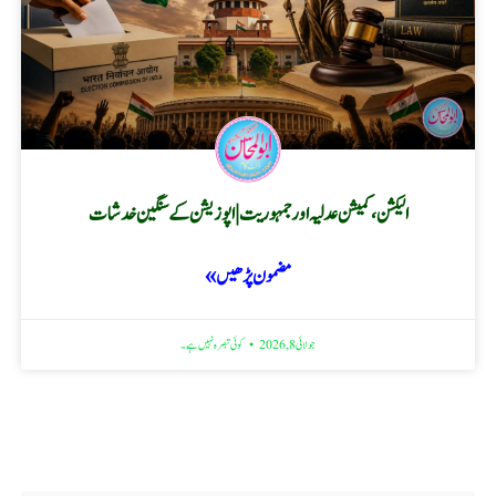
الیکشن، کمیشن عدلیہ اور جمہوریت | اپوزیشن کے سنگین خدشات
مضمون پڑھیں »
جولائی 8, 2026
کوئی تبصرہ نہیں ہے۔