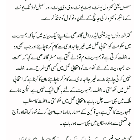
حصوں یعنی کنٹرول یونٹ،بیلٹ یونٹ،وی وی پیاٹ،اور سمبل لوڈنگ یونٹ
کے مائیکرو کنٹرولر کی جانچ کے لئے پروٹوکول کو نافذ کرے۔
گذشتہ دنوں اپوزیشن لیڈر راہل گاندھی نے اپنے ایک بیان میں کہا کہ جمہوریت
میں حکومت کو انتخابی عمل میں غیر جانبداری سے کام کرنا چاہئے اور جب بھی وہ
مداخلت کرتی ہے تو جمہوریت دم توڑنے لگتی ہے،مسٹر گاندھی نے کہا کہ صحت
مند جمہوریت کے لئے حکومت کو انتخابی عمل میں کسی بھی طرح سے مداخلت
نہیں کرنی چاہئے،اسے غیر جانبداری سے کام کرنا چاہئے،ان کا کہنا ہے کہ انتخابی
عمل میں حکومتی مداخلت، جمہوریت کے لئے بالکل ٹھیک نہیں ہے،لیکن ہمارے
ملک میں یہی سب چل رہا ہے،انتخابی عمل میں حکومتی مداخلت کا مطلب
جمہوریت کا قتل ہے،یہ آئین کے معمار بابا صاحب امبیڈکر نے خود کہا تھا اور آج
بدقسمتی سے ہندوستان میں یہی سب ہو رہا ہے۔