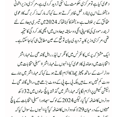
دعوی کیا ہے تو مرکزی حکومت نے اسکی تردید کردی ہے،مرکزی وزیر اشونی
ویشنو نے اس پر اپنا ردعمل ظاہرکرتے ہوئے کہا کہ مارک زکر برگ کا دعوی
حقائق کے برخلاف ہے، ویشنو کا کہناتھا کہ 2024 میں تیسری میعاد کےلئے
نریندر مودی کی کا میابی انکی دو سابقہ میعادوں میں اچھی کارکردگی کا نتیجہ
تھی،مرکزی وزیر کا یہ تردیدی بیان توقع کے عین مطابق ہی کہاجاسکتاہے۔
ایک مشترکہ پریس کانفرنس میں کانگرس لیڈر راہل گاندھی نے مہاراشٹر
انتخابات میں دھاندلی کا دعوی کیا،انہوں نے مہاراشٹرا اسمبلی انتخابات میں
ووٹرلسٹ کے ساتھ چھیڑ چھاڑ کا الزام لگاتے ہوئے کہا کہ مہاراشٹر میں ہمارے
ووٹ کم نہیں ہوئے ہیں بلکہ بی جے پی کے ووٹ بڑھے ہیں،راہل گاندھی نے
الیکشن کمیشن پر الزام لگایا کہ مہاراشٹر میں گذشتہ پانچ سالوں میں 32 لاکھ
ووٹروں کا اضافہ کیا گیا،لیکن 2024 کے لوک سبھا اوراسمبلی انتخابات کے پانچ
مہینوں کے درمیان 29 لاکھ ووٹروں کا اضافہ کیا گیا،انہوں نے سوال کیا کہ