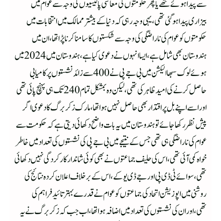
سے پیدا ہوئے تھے یا پھر حکومتوں کی معاشی پالیسیوں کی وجہ سے عوام میں
بیزاری پیدا ہو گئی تھی،یہی وجہ رہی کہ دنیا کے بیشتر ممالک میں انتخابات میں
حکومتوں کو عوام کی ناراضگی کی وجہ سے شکستوں کا سامنا کرنا پڑا تھا،ان میں
ہندوستان بھی شامل ہے،ایساانہوں نے دعوی کیا ہے، ہندوستان میں 2024 میں
ہوئے لوک سبھا الیکشن میں بی جے پی نے 400 سے زائد نشستوں پر کامیابی
حاصل کرنے کی امید ظاہر کی تھی، لیکن وہ بمشکل تمام 240 تک ہی پہنچ پائی تھی
اور اسے اپنے بل پر اقتدار بھی حاصل نہیں ہوا تھا،مارک زکربرگ کا دعوی اگر
پیش نظر رکھا جائے تو ہندوستان میں یہ بات واضح دکھائی دیتی ہے کہ حکومت سے
عوام کی ناراضگی ہی تھی جس کے نتیجے میں بی جے پی کی نشستوں کی تعداد میں خاطر
خواہ کمی آئی تھی،اس کی حلیف جماعتوں نے بھی کوئی شاندار کارکردگی نہیں دکھائی
تھی،سوائے ٹی ڈی پی اور جے ڈی یو کے،اس کے برخلاف اعلان کردہ نتائج کی
روشنی میں اپوزیشن اتحاد کی جماعتوں کو عوام نے قدرے بہتر تائید فراہم کی
تھی،اور ان کی نشستوں کی تعداد میں اضافہ ہوا تھا،اب جب کہ زکر برگ نے یہ