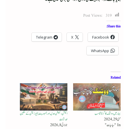
Post Views:
319
Share this:
Telegram
X
Facebook
WhatsApp
Related
بہار میں ووٹنگ کا گرتا تناسب
الیکشن، کمیشن عدلیہ اور جمہوریت | اپوزیشن کے سنگین
مئی 29, 2024
خدشات
In "سیاسیات"
جولائی 8, 2026