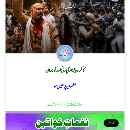
کاکروچ جنتا پارٹی اور نوجوان
مضمون پڑھیں »
جولائی 26, 2026
کوئی تبصرہ نہیں ہے۔
نقد ونظر