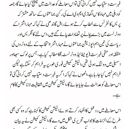
فہرست دستیاب نہیں کرائی گئی تواس معاملے کو عدالت میں چیلنج کیاجائے گا،جمعہ
کو دہلی میں مہا وکاس اگھاڑی ایم وی اے کی رکن جماعتوں کے ساتھ مشترکہ
پریس کانفرنس سے خطاب کرتے ہوئے راہل گا ندھی نے کہا کہ مہاراشٹرا کے
ووٹرلسٹ میں بڑے پیمانے پر تضادات پائے گئے ہیں،اس لئے کانگریس اور
ریاست کی تین اہم اپوزیشن جماعتوں نے مہاراشٹرا انتخاب کےلئے ووٹروں کی
متفقہ اور حتمی فہرست(یونیفائیڈ ووٹرلسٹ) کا مطالبہ کیا ہے،جس پر لوک سبھا اور
اسمبلی میں ووٹنگ ہوئی تھی،الیکشن کمیشن فوری طور پر یہ فراہم کرسکتاہے لیکن
فراہم نہیں کیا جارہاہے،انھوں نے کہا کہ اگر یہ فہرست دستیاب نہیں کرائی گئی تو
اس معاملے کو عدالت لے جایا جائے گا،الیکشن کمیشن میں شفافیت لانا کمیشن کا کام
ہے۔
اس معاملے میں رد عمل کا اظہار کرتے ہوئے الیکشن کمیشن کا کہنا ہے کہ وہ کسی بھی
طرح کے الزامات کا جواب تحریری شکل میں دے گا،الیکشن کمیشن نے یہ بیان