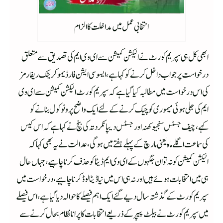
انتخابی عمل میں مداخلت کا الزام
ابھی کل ہی سپریم کورٹ نے الیکشن کمیشن سے ای وی ایم کی تصدیق سے متعلق
درخواست پر جواب داخل کرنے کو کہا ہے،ایسوسی ایشن فار ڈیموکریٹک ریفارمز
کی اس درخواست میں مطالبہ کیا گیا ہے کہ سپریم کورٹ الیکشن کمیشن سے ای وی
ایم کی جلی ہوئی میموری کو چیک کرنے کے لئے ایک واضح پروٹو کول بنانے کو
کہے،چیف جسٹس سنجیو کھنہ اور جسٹس دیپانکر دتہ کی بنچ نے کہا ہے کہ اس کیس
کی سماعت اگلے ماہ یعنی مارچ کے پہلے ہفتے میں ہوگی،عدالت نے یہ بھی کہا کہ
الیکشن کمیشن کو نہ تو ان جگہوں کے ای وی ایم ڈیٹا کو حذف کرنا چاہیے،جہاں حال
ہی میں انتخابات ہوئے ہیں اور نہ ہی اس میں نیا ڈیٹا لوڈ کرنا چاہیے،درخواست میں
سپریم کورٹ کے گذشتہ سال دیے گئے ایک اہم فیصلے کا حوالہ دیا گیا ہے،اس فیصلے
میں سپریم کورٹ نے بیلٹ پیپر کے ذریعے انتخابات کا پرانا نظام بحال کرنے سے