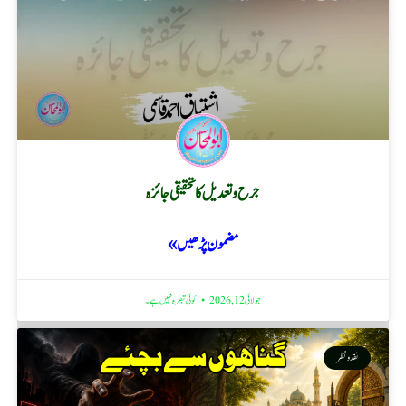
جرح و تعدیل کا تحقیقی جائزہ
مضمون پڑھیں »
جولائی 12, 2026
کوئی تبصرہ نہیں ہے۔
نقد ونظر