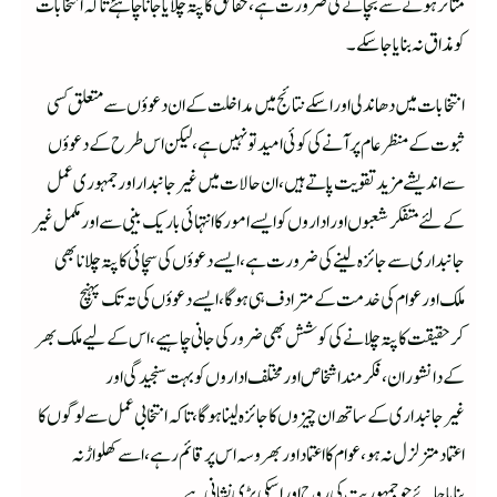
متاثر ہونے سے بچانے کی ضرورت ہے،حقائق کا پتہ چلایا جانا چاہئے تاکہ انتخابات
کو مذاق نہ بنایاجاسکے۔
انتخابات میں دھاندلی اوراسکے نتائج میں مداخلت کے ان دعوؤں سے متعلق کسی
ثبوت کے منظر عام پر آنے کی کوئی امید تو نہیں ہے، لیکن اس طرح کے دعوؤں
سے اندیشے مزید تقویت پاتے ہیں،ان حالات میں غیر جانبدار اور جمہوری عمل
کے لئے متفکرشعبوں اور اداروں کو ایسے امور کا انتہائی باریک بینی سے اور مکمل غیر
جانبداری سے جائزہ لینے کی ضرورت ہے،ایسے دعوؤں کی سچائی کا پتہ چلانا بھی
ملک اورعوام کی خدمت کے مترادف ہی ہوگا، ایسے دعوؤں کی تہ تک پہنچ
کرحقیقت کا پتہ چلانے کی کوشش بھی ضرور کی جانی چاہیے،اس کے لیے ملک بھر
کے دانشوران ،فکرمنداشخاص اورمختلف اداروں کو بہت سنجیدگی اور
غیرجانبداری کے ساتھ ان چیزوں کا جائزہ لینا ہوگا،تاکہ انتخابی عمل سےلوگوں کا
اعتماد متزلزل نہ ہو،عوام کا اعتماد اور بھروسہ اس پر قائم رہے،اسے کھلواڑنہ
بنایاجائے جو جمہوریت کی روح اوراسکی بڑی نشانی ہے۔