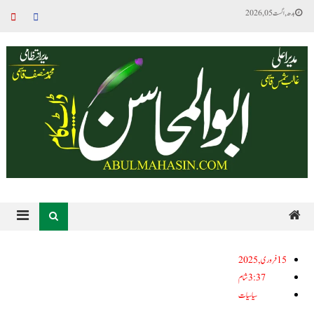
بدھ, اگست 05, 2026
15فروری, 2025
3:37 شام
سیاسیات