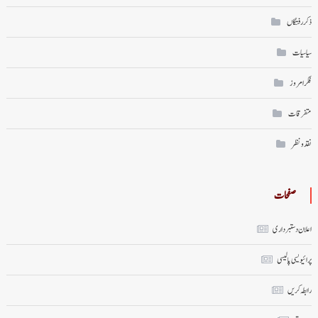
ذکر رفتگاں
سیاسیات
فکر امروز
متفرقات
نقد ونظر
صفحات
اعلان دستبرداری
پرائیویسی پالیسی
رابطہ کریں