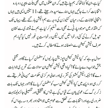
کیا ہے،ان کا کہنا تھا کہ ہم چاہتے ہیں کہ ان حلقوں میں بھی بیلٹ پیپر پر دوبارہ
انتخابات کرائے جائیں جہاں ہمارے امیدوار جیتے تھے،11 سیٹیں ایسی ہیں جہاں
انتخابی نشانات کے درمیان کنفیوزن کی وجہ سے ہم الیکشن ہار گئے تھے، یہاں تک
کہ اقتدار میں موجود پارٹی نے بھی اسے تسلیم کرلیا ہے ہم نے تو تاری سے نشان
تبدیل کرنے کی کئی درخواستیں کیں، لیکن درخواست پر غور نہیں کیا گیا، ہم
صرف الیکشن کمیشن سے منصفانہ ہونے کا مطالبہ کرتے ہیں۔
سوال یہ ہے کہ کیا الیکشن کمیشن اپوزیشن پارٹیوں کو مطمئن کرپائے گا اور تشفی
بخش جواب دے پائے گا؟کیا واقعی الیکشن کمیشن ان سوالات کے تحریری جوابات
دے گا؟جبکہ الیکشن کمشنر کی تقرری اور بحالی مرکزی حکومت من مانی طریقے سے
کررہی ہو، ایسے میں کیا الیکشن کمیشن سب کو مطمئن کرپائے گا؟اور جہاں تک بات
زکربرگ کے دعوی یا ان کے قیاس کی ہے تو اس کا تحقیقی اور تفصیلی جائزہ لینا بہت
ضروری ہے اور انتخابات کے تعلق سے عوام میں جو اعتماد اور بھروسہ ہے اس کو