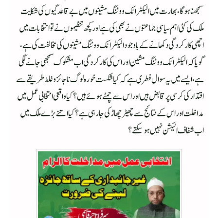
سمجھنا ہوگا،بھارت میں الیکٹرانک ووٹنگ مشینوں میں بے قاعدگیوں کی شکایت
ملک کی کئی اہم سیاسی جماعتوں نے بھی کی ہے اور کچھ تنظیموں نے تو انتخابات میں
اچھی کارکردگی دکھانے کے باوجود الیکٹرانک ووٹنگ مشینوں کی مخالفت کی ہے،
گویا کہ الیکٹرانک ووٹنگ مشین اور اس کی کارکردگی اب مشکوک سمجھی جانے لگی
ہے،ایسے میں یہ سوال فطری ہے کہ کیا شکست خورہ لوگ ناجائز و غلط طریقے سے
اقتدار کی کرسی پر قابض ہیں اوراس سے چمٹے ہوئے ہیں؟کیا واقعی انتخابی عمل میں
مداخلت اور اس کے نتائج سے چھیڑ چھاڑ کی جا رہی ہے؟کیا اتنے بڑے ملک میں
اب شفاف الیکشن نہیں ہوسکتے؟