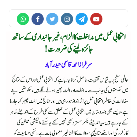
انتخابی عمل میں مداخلت کا الزام، غیرجانبداری کے ساتھ
جائزہ لینے کی ضرورت!
سرفرازاحمدقاسمی حیدرآباد
عالمی سطح پر یہ قیاس تقویت حاصل کرتا جا رہا ہے کہ انتخابی عمل اور اس کے نتائج
میں حکومتوں کی جانب سے مداخلت اور الٹ پھیر ہونے لگے ہیں، حکومتیں اپنے
مفادات کی خاطر انتخابی عمل پر اثر انداز ہو رہی ہیں اور نتائج میں الٹ پھیر کیا جارہا
ہے،ویسے بھی ہندوستان میں انتخابی عمل کے تعلق سے کئی طرح کے اندیشے ظاہر
کئے جا رہے ہیں،یہ اندیشے یکسرمسترد بھی نہیں کئے جا سکتے،الیکشن کمیشن کی
کارکردگی اور اسکے نتائج پر سوالات کا اٹھنا غیرمعمولی بات ہے،اسکی حساسیت کو