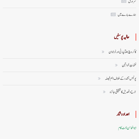
سر ورق
ہمارے بارے میں
حالیہ پوسٹیں
کاکروچ جنتا پارٹی اور نوجوان
نغماتِ خواتین
پولیس تشدد کے خلاف اہم فیصلہ
جرح و تعدیل کا تحقیقی جائزہ
اعداد وشمار
ابوالمحاسن ڈاٹ کام