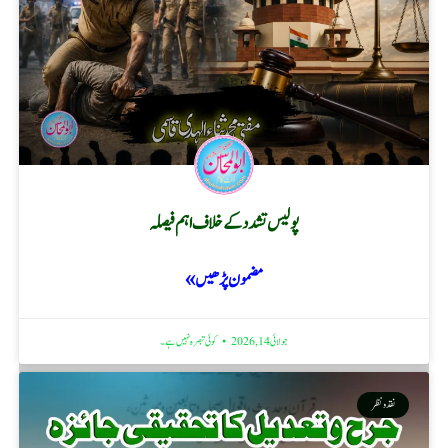
پولیس تشدد کے خلاف اہم فیصلہ
مضمون پڑھیں »
جولائی 14, 2026
کوئی تبصرہ نہیں ہے۔
نقد ونظر