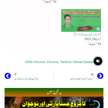
In "سیاسیات"
جمہوریت کے چہرے پر ایک اور داغ!
فروری 24, 2025
In "سیاسیات"
Delhi Election
,
Election
,
Sarfaraz Ahmad Quasmi
پچھلا
اگلا
حسن ضیاء : شرافت،صحافت اور وکالت
عام آدمی پارٹی کا زوال : ٹوٹ گئے خواب
یہ بھی پڑھیں
فکر امروز