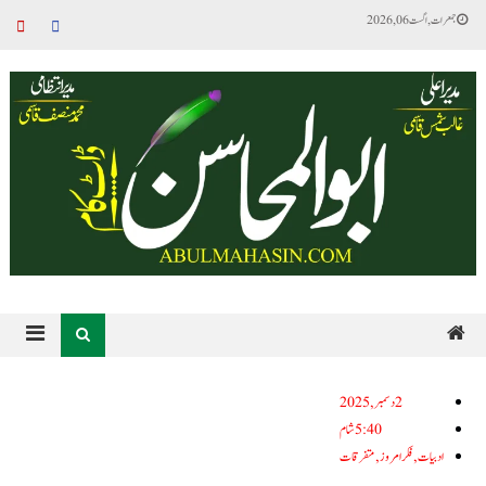
جمعرات, اگست 06, 2026
2دسمبر, 2025
5:40 شام
ادبیات
,
فکر امروز
,
متفرقات