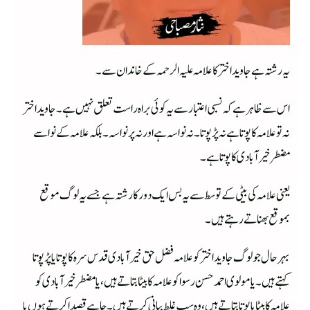
یہ رشتہ ہے جاوید اختر کا علامہ علیہ الرحمہ کے خاندان سے۔
اس سے ظاہر ہے کہ نسبی اعتبار سے یہ کوئی براہ راست تعلق نہیں ہے۔ جاوید اختر
نہ تو علامہ کا پوتا ہے نہ پڑپوتا۔ نہ نواسہ ہے اور نہ پرنواسہ۔ بلکہ علامہ کے نواسے
مضطر خیرآبادی کا پوتا ہے۔
یعنی علامہ کی بیٹی کے توسط سے یہ بس ایک دور کا رشتہ ہے جسے یہ لوگ موقع
بموقع بھناتے رہتے ہیں۔
بہر حال جو لوگ جاوید اختر کو علامہ فضل حق خیرآبادی قدس سرہ کا پوتا یا پڑپوتا
کہتے ہیں۔ یا مولوی احمد حسن رسوا کو علامہ کا بیٹا بتاتے ہیں، یا مضطر خیرآبادی کو
علامہ کا بیٹا یا پوتا بتاتے ہیں، وہ سب غلط بیانی کرتے ہیں۔ چاہے قصدا کرتے ہوں یا