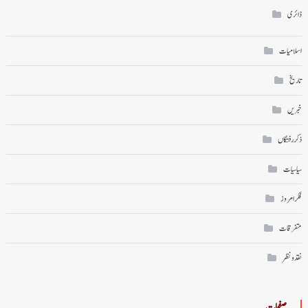
ڈائری
اسلامیات
تاریخ
خبریں
ذکر رفتگاں
سیاسیات
فکر امروز
متفرقات
نقد ونظر
صفحات