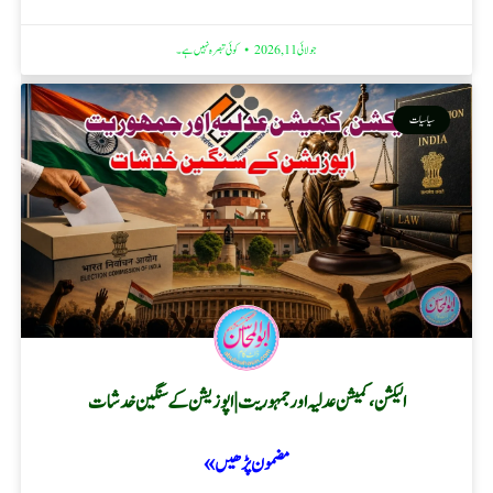
جولائی 11, 2026
کوئی تبصرہ نہیں ہے۔
سیاسیات
الیکشن، کمیشن عدلیہ اور جمہوریت | اپوزیشن کے سنگین خدشات
مضمون پڑھیں »