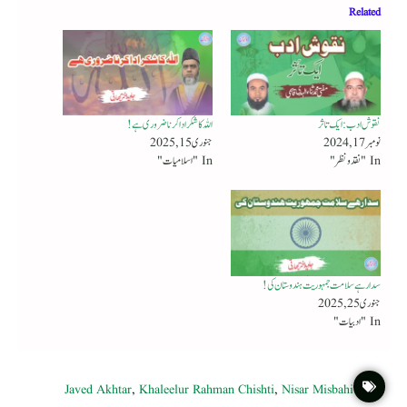
Related
نقوش ادب : ایک تاثر
اللہ کا شکر ادا کرنا ضروری ہے!
نومبر 17, 2024
جنوری 15, 2025
In "نقد ونظر"
In "اسلامیات"
سدا رہے سلامت جمہوریت ہندوستان کی!
جنوری 25, 2025
In "ادبیات"
Javed Akhtar
,
Khaleelur Rahman Chishti
,
Nisar Misbahi