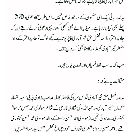
حق خیرآبادی کا بیٹا بتایا ہے، جو کہ بالکل غلط ہے۔
یہ غلط بیانی ایک اسی مضمون کے ساتھ خاص نہیں۔ اس طرح کا دعوی وقتا فوقتا
پہلے بھی کیا جاتا رہا ہے۔ میڈیا والے بھی کبھی کبھار یہی دعوی کرتے رہتے ہیں کہ
جاوید اختر، علامہ فضل حق خیرآبادی کا پڑ پوتا ہے۔ کچھ لوگ تو جاوید اختر کے دادا
مضطر خیرآبادی کو علامہ کا بیٹا بھی کہہ دیتے ہیں۔
جب کہ یہ سب غلط فہمیاں اور غلط بیانیاں ہیں۔
حقیقت یہ ہے کہ:
علامہ فضل حق خیر آبادی قدس سرہ کی فاضلہ کاملہ صاحب زادی بی بی سعید النساء
‘حرماں’ خیر آبادی -رحمہا اللہ- کی شادی فارسی کے شاعر مولوی احمد حسن ‘رسوا’
بجنوری سے ہوئی تھی۔(مولوی احمد حسن رسوا کے والد مولوی محمد حسن بجنوری
تھے۔ احمد حسن رسوا کا شعری تعارف "دود چراغ محفل” از: سید حسام الدین