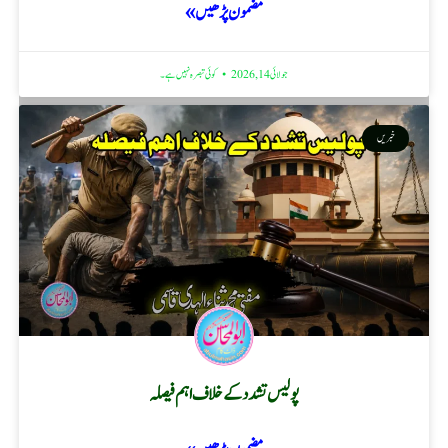
مضمون پڑھیں »
جولائی 14, 2026
کوئی تبصرہ نہیں ہے۔
خبریں
پولیس تشدد کے خلاف اہم فیصلہ