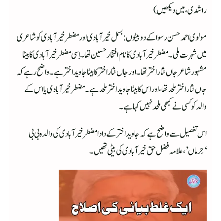
راشدی، میں دیکھیں)
مولوی احمد حسن رسوا کے دو بیٹوں: بسمل خیر آبادی اور مضطر خیرآبادی کو شاعری
میں شہرت ملی۔ مضطر خیرآبادی کا نام افتخار حسین تھا۔ اِسی مضطر خیر آبادی کا بیٹا
مشہور شاعر جاں نثار اختر تھا۔ اور جاں نثار اختر کا بیٹا جاوید اختر ہے۔ واضح رہے کہ
جاں نثار اختر ملحد تھا، اور اس کا بیٹا جاوید اختر ملحد ہے۔ مضطر خیر آبادی یا اس کے
والد کو کسی نے کبھی ملحد نہیں کہا ہے۔
اس تفصیل سے واضح ہے کہ جاوید اختر کے دادا مضطر خیرآبادی کی والدہ بی بی
‘حِرماں’، علامہ فضل حق خیرآبادی کی بیٹی تھیں۔