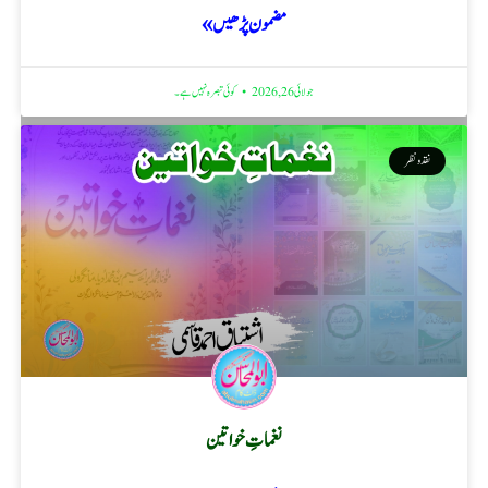
مضمون پڑھیں »
جولائی 26, 2026
کوئی تبصرہ نہیں ہے۔
نقد ونظر
نغماتِ خواتین