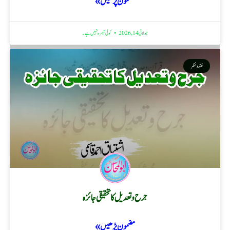
مضمون پڑھیں »
جولائی 14, 2026
کوئی تبصرہ نہیں ہے۔
نقد ونظر
جرح و تعدیل کا تحقیقی جائزہ
مضمون پڑھیں »