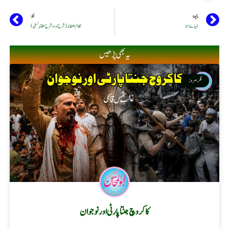
پچھلا
اگلا
ضیائے حنا
نظامُ العقائد (شرح اردو شرحِ عقائدِ نسفی)
یہ بھی پڑھیں
فکر امروز
کاکروچ جنتا پارٹی اور نوجوان