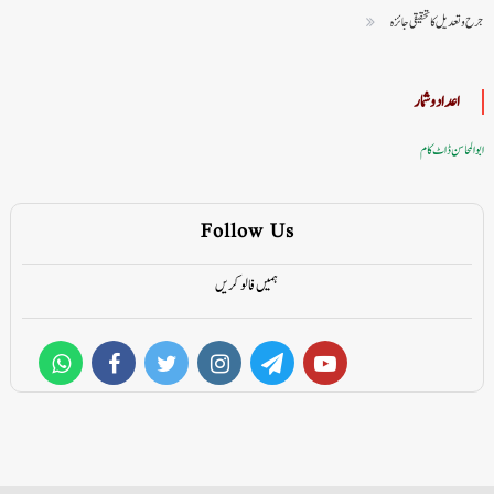
جرح و تعدیل کا تحقیقی جائزہ
اعداد وشمار
ابوالمحاسن ڈاٹ کام
Follow Us
ہمیں فالو کریں