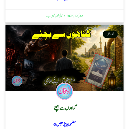
جولائی 12, 2026
کوئی تبصرہ نہیں ہے۔
نقد ونظر
گناہوں سے بچئے
مضمون پڑھیں »