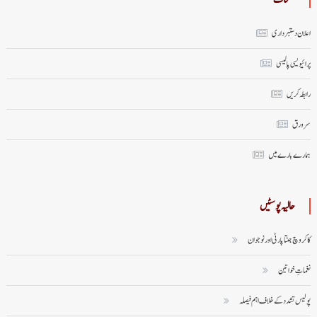
اعلان دستبرداری
پرائیویسی پالیسی
رابطہ کریں
سر ورق
ہمارے بارے میں
حالیہ پوسٹیں
کاکروچ جنتا پارٹی اور نوجوان
نغماتِ خواتین
پولیس تشدد کے خلاف اہم فیصلہ