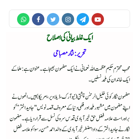
ایک غلط بیانی کی اصلاح
تحریر : نثار مصباحی
محب محترم حکیم عظمت اللہ نعمانی نے ایک مضمون بھیجا ہے۔ عنوان ہے: علما کے
ایک خاندان کی ملحد نسلیں۔
مضمون نگار کوئی خلیل الرحمٰن چشتی (نیو آرک، ڈیلاویر، امریکا) ہیں۔ انھوں نے
اپنے مضمون میں مشہور ملحد اور فلمی دنیا کے معروف قصہ نویس "جاوید اختر” کو
براہ راست علامہ فضل حق خیرآبادی قدس سرہ کی نسل سے قرار دیا ہے۔ مضمون
نگار نے جاوید اختر کے دادا مضطر خیرآبادی کے والد احمد حسن رسوا کو علامہ فضل