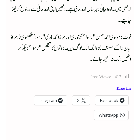
لاعلمی میں۔ غلط بیانی بہر حال غلط بیانی ہے۔ انھیں اپنی غلط بیانی سے رجوع کر لینا
چاہیے۔
نوٹ: مولوی احمد حسن "رسوا” بجنوری اور مرزا محمد ہادی "رسوا” لکھنوی(امراؤ
جان ادا کے مصنف) دو الگ الگ لوگ ہیں۔ دونوں کا تخلص "رسوا” دیکھ کر
انھیں ایک نہ سمجھا جائے۔
Post Views:
412
Share this:
Telegram
X
Facebook
WhatsApp