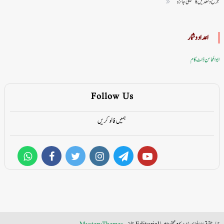
جرح و تعدیل کا تحقیقی جائزہ
اعداد وشمار
ابوالمحاسن ڈاٹ کام
Follow Us
ہمیں فالو کریں