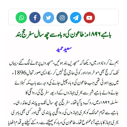
بامبے ۱۸۹۶ ء : طاعون کی وبا ء سے چھ سال سفر حج بند
سعید حمید
ہم نے کرونا دور میں دیکھا کہ مسجدیں بند ہوئیں ، مسجدوں پر تالے لگ گئے ، یہاں
تک کہ حج بھی موخر ہوا ، اور کوئی حاجی حج نہیں کرسکا ، ایسی صورتحال 1896 ء
میں پیدا ہوئی تھی جب طاعون کی وبا ء پھیل جانے کی وجہ سے باب مکہ کہلائے
جانے والے بامبے شہر سے بحری جہازوں کے ذریعہ سفرحج کی روانگی کا
سلسلہ ۱۸۹۶ ء میں روک دیا گیا تھا ۔ سفر حج پر چھ سال تک یہ پابندی عائد رہی ۔
بامبے سے تمام ممالک کو بحری جہازوں کی روانگی پر پابندی تھی اور کسی بھی باہری
بحری جہاز کا بامبے آنا ممنوع تھا ۔ طاعون کی وبا ء کو پھیلنے سے روکنے کیلئے یہ قدم اٹھایا