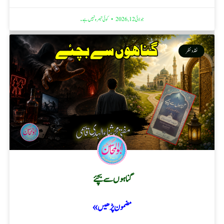
جولائی 12, 2026
کوئی تبصرہ نہیں ہے۔
نقد ونظر
گناہوں سے بچئے
مضمون پڑھیں »