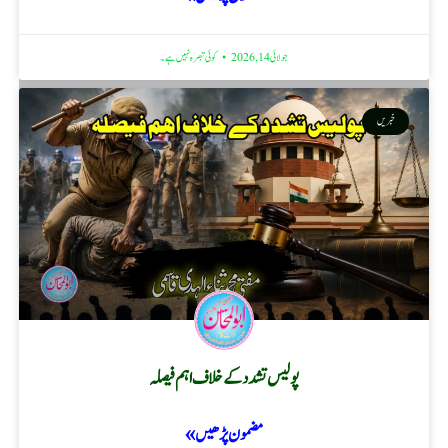
جولائی 14, 2026
کوئی تبصرہ نہیں ہے۔
خبریں
پولیس تشدد کے خلاف اہم فیصلہ
مضمون پڑھیں »