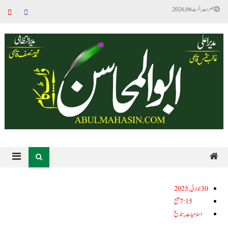
جمعرات, اگست 06, 2026
30جولائی, 2025
7:15 صبح
اسلامیات
,
تاریخ