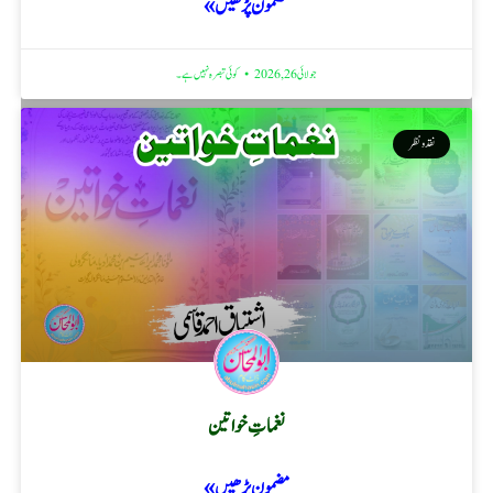
مضمون پڑھیں »
جولائی 26, 2026
کوئی تبصرہ نہیں ہے۔
نقد ونظر
نغماتِ خواتین
مضمون پڑھیں »