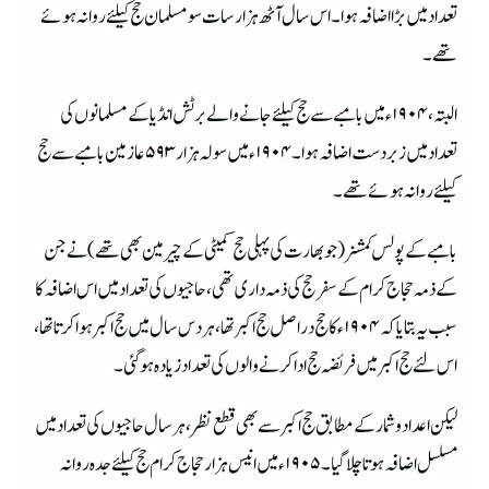
تعداد میں بڑا اضافہ ہوا ۔ اس سال آٹھ ہزار سات سو مسلمان حج کیلئے روانہ ہوئے
تھے ۔
البتہ ، ۱۹۰۴ ء میں بامبے سے حج کیلئے جانے والے برٹش انڈیا کے مسلمانوں کی
تعداد میں زبردست اضافہ ہوا ۔ ۱۹۰۴ ء میں سولہ ہزار ۵۹۳ عازمین بامبے سے حج
کیلئے روانہ ہوئے تھے ۔
بامبے کے پولس کمشنر ( جو بھارت کی پہلی حج کمیٹی کے چیرمین بھی تھے )نے جن
کے ذمہ حجاج کرام کے سفر حج کی ذمہ داری تھی ، حاجیوں کی تعداد میں اس اضافہ کا
سبب یہ بتایا کہ ۱۹۰۴ ء کا حج در اصل حج اکبر تھا ، ہر دس سال میں حج اکبر ہوا کرتا تھا ،
اس لئے حج اکبر میں فریضہ حج ادا کرنے والوں کی تعداد زیادہ ہوگئی ۔
لیکن اعداد و شمار کے مطابق حج اکبر سے بھی قطع نظر ، ہر سال حاجیوں کی تعداد میں
مسلسل اضافہ ہوتا چلا گیا ۔۱۹۰۵ ء میں انیس ہزار حجاج کرام حج کیلئے جدہ روانہ