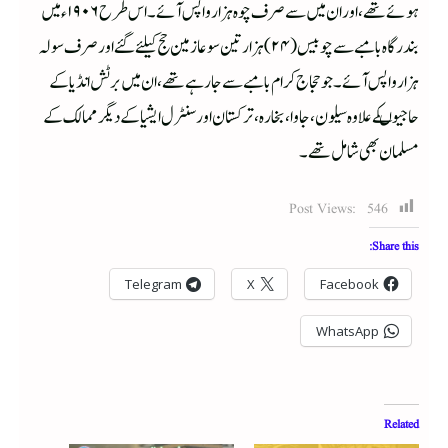
ہوئے تھے ، اور ان میں سے صرف چوہ ہزار واپس آئے ۔ اس طرح ۱۹۰۶ ء میں
بندرگاہ بامبے سے چوبیس ( ۲۴ ) ہزار تین سو عازمین حج کیلئے گئے اور صرف سولہ
ہزار واپس آئے ۔ جو حجاج کرام بامبے سے جارہے تھے ، ان میں برٹش انڈیا کے
حاجیوںکے علاوہ سیلون، جاوا، بخارہ ، ترکستان اور سنٹرل ایشیا کے دیگر ممالک کے
مسلمان بھی شامل تھے ۔
Post Views:
546
Share this:
Telegram
X
Facebook
WhatsApp
Related