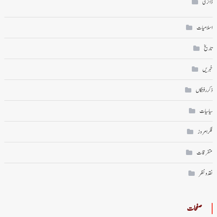
ڈائری
اسلامیات
تاریخ
خبریں
ذکر رفتگاں
سیاسیات
فکر امروز
متفرقات
نقد ونظر
صفحات