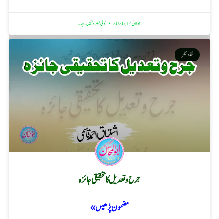
جولائی 14, 2026
کوئی تبصرہ نہیں ہے۔
نقد ونظر
جرح و تعدیل کا تحقیقی جائزہ
مضمون پڑھیں »