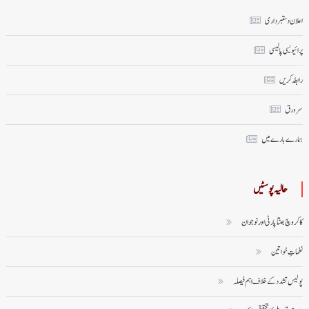
اعلان دستبرداری
پرائیویسی پالیسی
رابطہ کریں
سر ورق
ہمارے بارے میں
حالیہ پوسٹیں
کاکروچ جنتا پارٹی اور نوجوان
نغماتِ خواتین
پولیس تشدد کے خلاف اہم فیصلہ