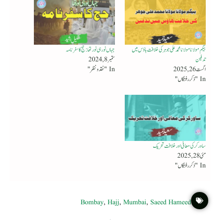
بیگم مولانا مولانا محمدعلی جوہر کی خلافت ہاؤس میں
جہاں نور ہی نور تھا : حج کا سفر نامہ
تدفین
ستمبر 8, 2024
اگست 26, 2025
In "نقد ونظر"
In "ذکر رفتگاں"
ساورکر کی معافی اور خلافت تحریک
مئی 28, 2025
In "ذکر رفتگاں"
Bombay
,
Hajj
,
Mumbai
,
Saeed Hameed