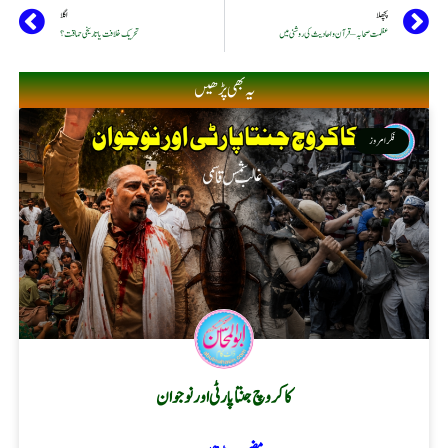
پچھلا
اگلا
عظمت صحابہ – قرآن واحادیث کی روشنی میں
تحریک خلافت یا تاریخی حماقت ؟
یہ بھی پڑھیں
فکر امروز
کاکروچ جنتا پارٹی اور نوجوان