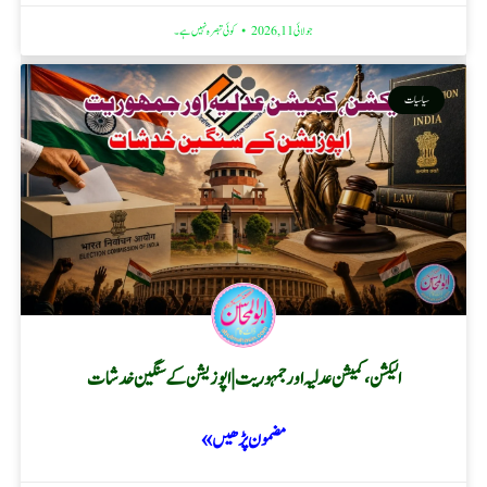
جولائی 11, 2026
کوئی تبصرہ نہیں ہے۔
سیاسیات
الیکشن، کمیشن عدلیہ اور جمہوریت | اپوزیشن کے سنگین خدشات
مضمون پڑھیں »