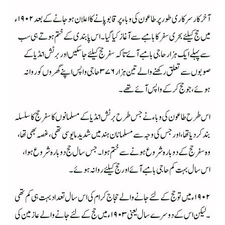
آخر کار سرکاری طور پر طاعون کی وبا ء پر قابو پانے کا اعلان ہوجانے کے بعد ۱۹۰۲ ء
میں حج کیلئے بحری سفر کا بامبے سے آغاز کیا گیا ۔اس پابندی کے ختم ہوتے ہی سب
سے پہلے ایک ہزار حاجی بامبے آئے تاکہ سفر حج کیلئے جاسکیں اور برٹش انڈیا کے
صوبوں سے تعلق رکھنے والے تین ہزار ۳۷۶ حاجی واپس اپنے گھروں کو روانہ
ہوئے ، جو حج کرکے واپس آئے تھے ۔
اس طرح طاعون کی وبا ء نے جس طرح برٹش انڈیا کے مسلمانوں کا سفر حج کا سلسلہ
بندکردیا تھا ، اور جس کی وجہ سےمسلمانان ہند میں شدید مایوسی تھی ، غصہ بھی تھا ،
وہ سفر حج کے دوبارہ شروع ہونے سے ختم ہوا ۔جس سال حج دوبارہ شروع ہوا ،
اس سال بہت کم حاجی بامبے آئے اور حج کیلئے روانہ ہوئے ۔
۱۹۰۲ ء میں تو حج کے لئے جانے والے حجاج کرام کی اس سال تعداد بہت ہی کم تھی
۔لیکن اس کے دوسرے سال یعنی ۱۹۰۳ ء میں حج کے لئے جانے والے عازمین کی