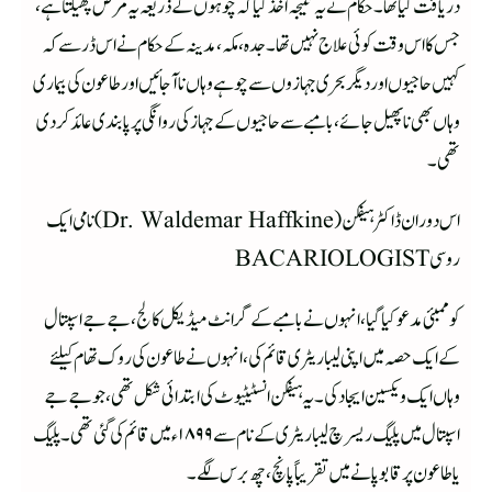
دریافت کیا تھا ۔ حکام نے یہ نتیجہ اخذ کیا کہ چوہوں کے ذریعہ یہ مرض پھیلتا ہے ،
جس کا اس وقت کوئی علاج نہیں تھا ۔ جدہ ، مکہ ، مدینہ کے حکام نے اس ڈر سے کہ
کہیں حاجیوں اور دیگر بحری جہازوں سے چوہے وہاں نا آجائیں او ر طاعون کی بیماری
وہاں بھی نا پھیل جائے ، بامبے سے حاجیوں کے جہاز کی روانگی پر پابندی عائد کردی
تھی ۔
اس دوران ڈاکٹر ہیفکن (Dr. Waldemar Haffkine) نامی ایک
روسی BACARIOLOGIST
کو ممبئی مدعو کیا گیا ، انہوں نے بامبے کے گرانٹ میڈیکل کالج ، جے جے اسپتال
کے ایک حصہ میں اپنی لیباریٹری قائم کی ، انہوں نے طاعون کی روک تھام کیلئے
وہاں ایک ویکسین ایجاد کی ۔ یہ ہیفکن انسٹیٹیوٹ کی ابتدائی شکل تھی ، جو جے جے
اسپتال میں پلیگ ریسرچ لیباریٹری کے نام سے ۱۸۹۹ ء میں قائم کی گئی تھی ۔ پلیگ
یا طاعون پر قابو پانے میں تقریباً پانچ ، چھ برس لگے ۔