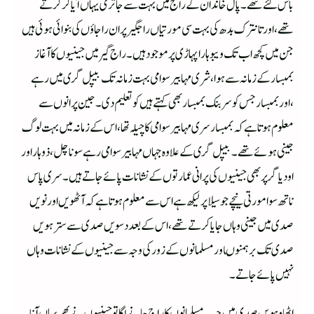
باس کئے تھے۔پال خاندان کے راج میں بہت سے جاتری یہاں آیا کرکرتے
تھے،اور تانترک بدھ کی بہت سی مورتیاں راجگیر پران راجاؤں کی بنوائی ہوئی ہیں
جن میں کچھ اب تک ویبوہارا پہاڑی پر موجود ہیں۔راج گیر میں جینیوں کا آغاز
بمبسارکے زمانہ سے ہوا،شری مہابیرسوامی بہت زمانہ تک بیپل گری میں رہے
،اور بمبسار جس کو سر بنک بمبسار بھی کہتے ہیں کوتعلیم دی۔ جین پرانوں سے
معلوم ہوتا ہے کہ بمبسار سری مہابیرسوامی کاچیلہ تھا،اس کے زمانہ میں بہت لوگ
جینی ہوئے تھے ۔بیپل گری کے علاوہ جہاں مہابیر سوامی رہے سوناچل ،ذوہار اور
اودیاگر پر بھی جینیوں کی پرانی عمارتوں کے نشانات پائے جاتے ہیں۔سری پاس
ناتھ سوامورتی نیچے جو سیلا پر لیکھ ہے اس سے معلوم ہوتاہے کہ آٹھویں اور نویں
صدی میں جینی وہاں جایا کرتے تھے،اس کے بعد دسویں صدی سے سترہویں
صدی تک برہمنوںاورمسلمانوں کے زور کی وجہ سے جینیوں کے نشانا ت وہاں
نہیں پائے جاتے۔
اٹھاوہویں صدی میں جب مسلمانوں کا راج جانے لگا تو جینیوں نے پھر یہاں آنا