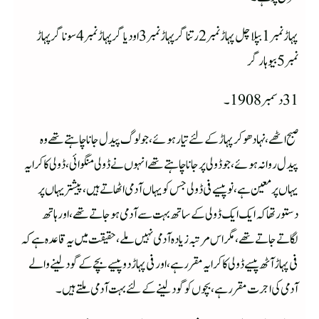
پہاڑ نمبر 1 بپلاچل پہاڑ نمبر 2 رتناگر پہاڑ نمبر 3 اودیاگر پہاڑ نمبر 4سوناگر پہاڑ
نمبر 5بیوہارگر
31دسمبر1908 ۔
صبح اٹھے ،نہا دھوکر پہاڑ کے لئے تیار ہوئے،جولوگ پیدل جانا چاہتے تھے وہ
پیدل روانہ ہوئے،جو ڈولی پرجانا چاہتے تھے انہوں نے ڈولی منگوائی،ڈولی کا کرایہ
یہاں پر معین ہے، نو پیسے فی ڈولی جس کو یہاں آدمی اٹھاتے ہیں،پیشتر یہاں پر
دستور تھا کہ ایک ایک ڈولی کے ساتھ بہت سے آدمی ہوجاتے تھے،اور ہاتھ
لگاتے جاتے تھے،مگر اس مرتبہ زیادہ آدمی نہیں ملے،حقیقت میں یہ قاعدہ ہے کہ
فی پہاڑآٹھ پیسے ڈولی کا کرایہ مقرر ہے،اور فی پہاڑ دوپیسے بچے کے گود لینے والے
آدمی کی اجرت مقرر ہے،بچوں کو گود لینے کے لئے بہت آدمی ملتے ہیں۔