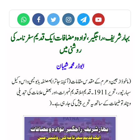
بہار شریف، راجگیر ، نوادہ ومضافات ایک قدیم سفرنامہ کی
روشنی میں
ابوذر محمد شیبان
(ماخوذ از جین دھرم کے مقدس مقامات (آئینۂ جاترا )مصنفہ بابو نیمی داس وکیل
سہارنپور ،تحریر 1911۔قدیم املا قدیم نمبرات ،اور بعض علامات کی تبدیلی
وچندتوضیحات کے ساتھ یہ تحریر پیش کی جارہی ہے۔(