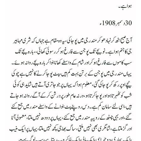
ہواہے۔
آج صبح اٹھ کر نہا دھو کر مندرجی میں پوجا کی ،یہ وہ مقام ہے جہاں کہ شری مہابیر
جی کا جنم ہوا ہے۔نو بجے تک پوجن سے فارغ ہوکر رسوئی کھائی،،بارہ بجے تک
سب کاموں سے فارغ ہوکر اور شام کے واسطے کھانا بنواکر بارہ بجے روانہ ہوئے۔
یہاں مندر جی میں پوجن کے برتن بہت کم ہیں ،پٹ پوجا کرنے کا نہیں ہے چوکی
نیچے اوپر رکھ کر پوجا کی گئی ،معلوم ہوا کہ یہاں پر جو جاتری آتے ہیں شاید ہی کوئی
شب کو ٹھہرتا ہواورپوجا کرتاہو،ورنہ عام طور پر درشن کرکےآگے روانہ ہوجاتے
ہیں،اسی لئے سامان کم ہے۔دس روپئے پٹ بنوانے کے واسطے مندر میں جمع کئے
گئے،اور بہی چٹھ کے روپیہ مندر میں جمع کئے،یہاں پر دودھ نہیں ملتا،معمولی آٹا
اور گڑ ملتا ہے،شامگری بھی نہیں ملتی ،ساگ بھاجی کچھ نہیں ملتا ،یہاں پر ایک منیب
،ایک پجاری ،دوچپراسی ،ایک مالی ،ایک خاکروب رہتا ہے،سب لوگ بہت