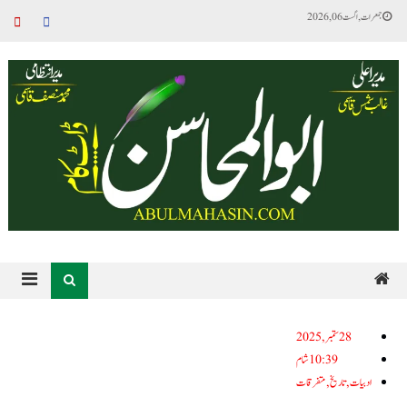
جمعرات, اگست 06, 2026
28ستمبر, 2025
10:39 شام
ادبیات
,
تاریخ
,
متفرقات