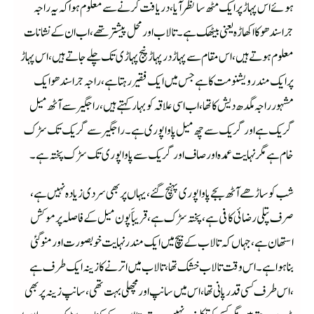
ہوئے اس پہاڑ پر ایک مٹھ سانظر آیا،دریافت کرنے سے معلوم ہوا کہ یہ راجہ
جراسندھو کا اکھاڑہ یعنی بیٹھک ہے۔تالاب اور محل پیشتر تھے، اب ان کے نشانات
معلوم ہوتے ہیں،اس مقام سے پہاڑ در پہاڑ پنج پہاڑی تک چلے جاتے ہیں،اس پہاڑ
پر ایک مندر ویشنو مت کا ہے جس میں ایک فقیر رہتا ہے،راجہ جراسندھو ایک
مشہو رراجہ مگدھ دیش کا تھا ،اب اسی علاقہ کو بہار کہتے ہیں ،راجگیر سےآٹھ میل
گریک ہے اور گریک سے چھ میل پاواپوری ہے۔راجگیر سے گریک تک سڑک
خام ہے مگر نہایت عمدہ اور صاف اور گریک سے پاواپوری تک سڑک پختہ ہے۔
شب کو ساڑھے آٹھ بجے پاواپور ی پہنچ گئے ،یہاں پر بھی سردی زیادہ نہیں ہے،
صرف پتلی رضائی کافی ہے، پختہ سڑک ہے ،قریباََ پون میل کے فاصلہ پر موکش
استھان ہے ،جہاں کہ تالاب کے بیچ میں ایک مندر نہایت خوبصورت اور منو گئی
بناہوا ہے۔اس وقت تالاب خشک تھا،تالاب میں اترنے کازینہ ایک طرف ہے
،اس طرف کسی قدر پانی تھا،اس میں سانپ اور مچھلی بہت تھی ،سانپ زینہ پر بھی