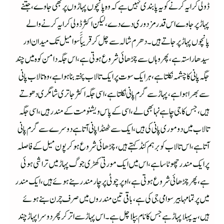
ڈولی کرایہ کرنے کو یہ پابندی نہیں ہےکہ وہ پانچوں پہاڑوں پر بھی جاوے،جتنے
پہاڑ پر جاوے اس قدر مزدوری دے دے،لیکن اکثر ڈولی کرایہ کرنے والے
پانچوں پہاڑ پر جاتے ہیں۔دھرم شالہ سے چل کرقریباَََسوا میل تک میدان اور
سیدھا راستہ ہے،پھر وہاں سے چڑھائی شروع ہوتی ہے،اس جگہ دامن کوہ میں چند
جگہ پانی کا چشمہ نکلتا ہے ،ہر ایک سوت پر ایک تالاب پختہ بنا ہوا ہے،وہ تالاب پانی
سے بھرا ہوا ہے،پہاڑ سے گرم پانی نکلتا ہے،اسی جگہ اکثر جاتری شامگری دھوتے
ہیں،جس کا جی چاہے نہا بھی لے،اسی کے پاس ویشنو مت کے مندر ہیں،اسی جگہ
تالاب میں دو موری پانی کی ہیں ،ایک سے ٹھنڈا پانی آتا ہےدوسرے سے گرم پانی
آتا ہے،اس تالاب کو برہم کنڈ کہتے ہیں،چڑھائی شروع ہوکر پون میل کے فاصلہ
پر ایک مندر چھوٹا سا ہے ،اس میں ایک مورتی کھڑی جوگ پہاڑ میں تراشی ہوئی
ہے،پھر چڑھائی شروع ہوتی ہے،اوپر چوٹی پر چار مندر بنے ہوئے ہیں،ایک مندر
میں پرتما مہابیر سوامی جی کی ہے،باقی تین مندروں میں صرف چرن بنے ہوئے
ہیں ،یہ پہلا پہاڑ ہے جس کا نام بپلا چل ہے۔اس پہاڑ سے اتر کر پھر دوسرا پہاڑ چند