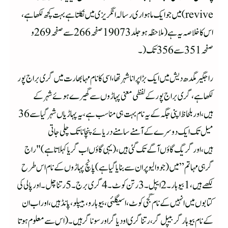
revive) میں جو ایک ماہواری رسالہ انگریزی میں نکلتا ہے بہت کچھ لکھا ہے،
اس کا خلاصہ یہ ہے (ملاحظہ ہوجلد 3 1907صفحہ 266 سے صفحہ 269 و
صفحہ 351 سے 356 تک(۔
راجگیر مگدھ دیش میں ایک بڑا پرانا شہر تھا،اسی کانام مہابھارت میں گری براج پور
لکھا ہے،گری براج پور کے لفظی معنی پہاڑوں سے گھیرے ہوئے شہر کے
ہیں،اور بلحاظ اپنی جگہ کے یہ نام بہت ہی مناسب ہے،یہ پہاڑیاں شہر گیا سے 36
میل تک ایک دوسرے کے آمنے سامنے دریائے پنچانا تک چلی جاتی
ہیں،اورگریگ گاؤں آگے تک گئی ہیں،(یہی گاؤں اب گریا کہلاتا ہے) "راج
گرہی مہاتم” میں (جو والیو پران سے بنایا گیا ہے ) پانچ پہاڑوں کے نام اس طرح
لکھے ہیں، 1بیوہار ۔2 ایپل ۔3رتن کوٹ ۔ 4 گری برج ۔ 5 رتناچل۔اور پالی کی
کتابوں میں انہیں کے نام گجی کوٹ ،اسیگلئی ،بیوہارو،بیپلو ،پانڈہیں،اور اب ان
کے نام بیوہار گر بیپل گر ،رتنا گری اودیا گر اور سوناگر ہیں۔(اس سے معلوم ہوتا