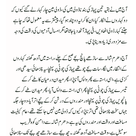
آج میں نے بقیہ تین پہاڑ کی بندنا ڈولی میں کی ،ڈولی مین چارکہار لے گئے کیوں کہ
دوکہاروں نے انکار کیا،ان کا کرایہ دوچند ہوگیا،پیشتر سے یہ معمول تھا کہ چاہے
جتنے کہار ڈولی اٹھاویں، فی پہاڑ آٹھ دیا جاتا تھا مگر امسال آدمیوں کی دقت کی وجہ
سے مزدوری زیادہ دینا پڑی۔
آج دھرم شالہ سے ساڑھے پانچ بجے صبح کے چلے،راستہ میں آدھ گھنٹہ کہاروں
کے انتظارمیں لگا ،سات بجے چوتھے پہاڑ کی چوٹی پر پہنچا،یہ چڑھائی سیدھی اور
کڑی ہے،اسی راستہ سے پھر واپس آنا پڑا،پھر میدان درمیان کا طے کرکے
تیسرے پہاڑ کی چوٹی پر پہنچا پھر اسی راستہ سے واپس آیا ،پھر میدان طے کرکے
پانچویں پہاڑ کی چوٹی پرپہنچا اور مندروں کے درشن کرکے نیچے اتر آیا ،دوچار جگہ
جہاں سخت چڑھائی تھی اترنا پڑا،کیوں کہ ڈولی مین نہیں جاسکتے تھے ،عام کیفیت
مسافت اور وقت اور مندروں کی یہ ہے،دھرم شالہ سے دامن کوہ قریب
سومیل ہے ،وقت مسافت آدھ گھنٹہ۔چھ بجے سے ساڑھے چھ بجے تک ،چڑھائی