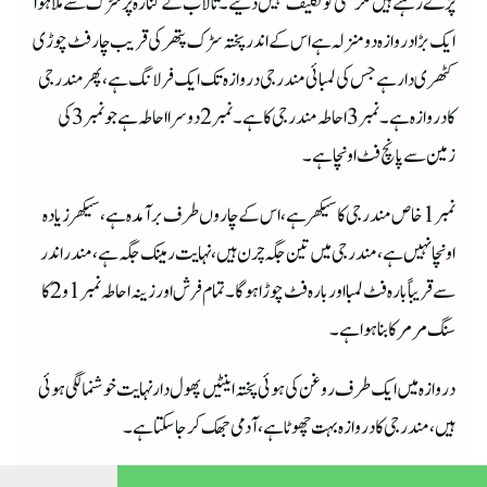
پڑے رہتے ہیں مگر کسی کو تکلیف نہیں دیتے۔تالاب کے کنارہ پر سڑک سے ملا ہوا
ایک بڑادروازہ دو منزلہ ہے اس کے اندر پختہ سڑک پتھر کی قریب چار فٹ چوڑی
کٹھری دار ہے جس کی لمبائی مندر جی دروازہ تک ایک فرلانگ ہے ،پھر مندر جی
کا دروازہ ہے۔ نمبر 3 احاطہ مندر جی کا ہے۔نمبر 2 دوسرا احاطہ ہے جو نمبر 3 کی
زمین سے پانچ فٹ اونچا ہے۔
نمبر 1 خاص مندر جی کا سیکھر ہے،اس کے چاروں طرف برآمدہ ہے، سیکھر زیادہ
اونچا نہیں ہے، مندر جی میں تین جگہ چرن ہیں، نہایت رمینک جگہ ہے ، مندر اندر
سے قریباً بارہ فٹ لمبا اور بارہ فٹ چوڑا ہو گا ۔ تمام فرش اورزینہ احاطہ نمبر 1 و 2 کا
سنگ مرمر کا بنا ہو اہے۔
دروازہ میں ایک طرف روغن کی ہوئی پختہ اینٹیں پھول دار نہایت خوشنما لگی ہو ئی
ہیں ، مندر جی کا دروازہ بہت چھوٹا ہے، آدمی جھک کر جا سکتا ہے ۔