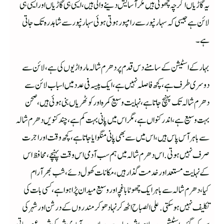
یہ گاڑیاں اگرچہ چهوٹی ہیں مگر آسایش دینے والی ہیں،ایسی ہی گاڑیاں اورایسی ہی
لائن ہے جیسی کہ سہارنپور سے رامپور ہوتی ہوئی سہارنپور سے شاہدرہ تک جاتی
ہے۔
بہار کے اسٹیشن کے سامنے دس قدم پر دهرم شالہ مارواڑیوں کی ہے،لائن سے
دوسری طرف ہے ،کچھ فاصلہ نہیں ہے،ایک پیسہ فی عدد میں اسباب لائن سے
دهرم شالہ تک پہنچ جاتا ہے،نہایت وسیع کمرہ اور کوٹهریاں بنی ہوئی ہیں،صحن
بہت وسیع ہے،اندر کنواں ہے، مگر اس میں پانی بہت کم ہے، چند کنویں دهرم شالہ
سے باہر آس پاس ہیں، اس میں سے بهی پانی منگوایا جاتا ہے، کچھ وقت اور اجرت
صرف نہیں ہوتی. اس دهرم شالہ میں ہم سب آدمی اس وقت پہنچے، محافظ اس
کے نہایت مستعد اور خدمت گذار ہیں، مکانات کھول دئے،شب بهر آرام
کیا،دهرم شالہ سے باہر ایک چهوٹا باغچہ اور وسیع میدان پڑا ہوا ہے،کسی بات کی
تکلیف نہیں ہوسکتی. علی الصباح اٹھ کر نہا دهو کر مندروں کے درشن اور شہر کی