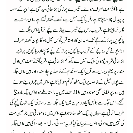
ہے،30 منٹ صرف ہوئے۔تیسرے پہاڑ کی چڑھائی سیدھی ہے،اوپر کے حصہ
پر پیدل چڑھناپڑتا ہے،قریباََ ایک میل ہے،نصف گھنٹہ لگتا ہے۔ اسی راستہ سے
پھر اترنا پڑتاہے،قریب دس بجے تیسرے پہاڑ سے نیچے اترآیا، اس جگہ سے
پانچویں پہاڑ کے نیچے تک میدان کا راستہ قریباََ دس میل ہوگا،پون گھنٹہ صرف
ہوا،پونے گیارہ بجے کے قریب پانچویں پہاڑ کے نیچے پہنچا،اور پانچویں پہاڑ پر
چڑھائی شروع ہوئی،ایک میل سے کچھ کم چڑھائی ہے، قریباً 25 منٹ میں اول
مندر پر پہنچا، یہاں سے قریباً ایک سو قدم کے فاصلہ پر چارمندر اور ہیں ،اس جگہ
سے پون میل کے فاصلہ پر ایک مٹھ گوتم سوامی کا ہے ،اس میں چرن بنے ہوئے
ہیں،اور پرتما جی بھی موجود ہیں ،20 منٹ میں یہ راستہ طے ہوا ،اس جگہ بارہ بج
گئے۔اس جگہ سے واپس آیا،درمیان میں ایک جگہ سے راستہ کی ایک شاخ نیچے کی
طرف اترتی ہے ،وہاں پر ایک مٹھ سا بنا ہوا ہے،اس میں دو مورتی ہیں جو جین مت
کی نہیں ہیں، ڈولی والوں نے بیان کیا کہ یہ مورتی سال اور بھدرا کی ہیں ،اس جگہ