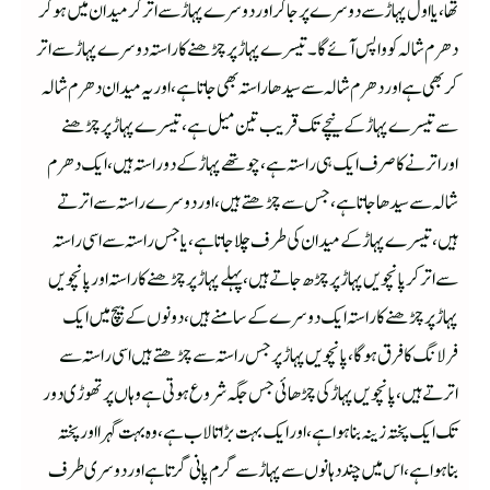
تھا،یا اول پہاڑ سے دوسرے پر جاکر اور دوسرے پہاڑ سے اتر کر میدان میں ہو کر
دھرم شالہ کو واپس آئے گا ۔ تیسرے پہاڑ پر چڑھنے کا راستہ دوسرے پہاڑ سے اتر
کر بھی ہے اور دھرم شالہ سے سیدھا راستہ بھی جاتا ہے،اور یہ میدان دھرم شالہ
سے تیسرے پہاڑ کے نیچے تک قریب تین میل ہے ،تیسرے پہاڑ پر چڑھنے
اوراترنےکا صرف ایک ہی راستہ ہے،چوتھے پہاڑکے دو راستہ ہیں ،ایک دھرم
شالہ سے سیدھا جاتا ہے،جس سے چڑھتے ہیں، اور دوسرے راستہ سے اترتے
ہیں،تیسرے پہاڑ کے میدان کی طرف چلاجاتا ہے،یا جس راستہ سے اسی راستہ
سےا تر کرپانچویں پہاڑ پر چڑھ جاتے ہیں،پہلے پہاڑ پر چڑھنے کا راستہ اور پانچویں
پہاڑ پر چڑھنے کا راستہ ایک دوسرے کے سامنے ہیں ،دونوں کے بیچ میں ایک
فرلانگ کا فرق ہوگا،پانچویں پہاڑ پر جس راستہ سے چڑھتے ہیں اسی راستہ سے
اترتے ہیں،پانچویں پہاڑ کی چڑھائی جس جگہ شروع ہوتی ہے وہاں پر تھوڑی دور
تک ایک پختہ زینہ بنا ہوا ہے،اور ایک بہت بڑا تالاب ہے،وہ بہت گہرا اور پختہ
بناہوا ہے،اس میں چند دہانوں سےپہاڑ سے گرم پانی گرتا ہے اور دوسری طرف