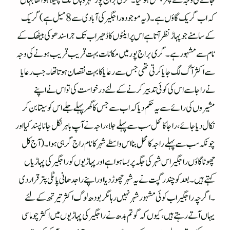
جانے کی وجہ سے پھرجنگل ہوگیا ۔گری براج پور شہر وہاں تک پھیلا ہوا تھا جہاں
کہ اب گریک گاؤں ہے۔(یہ موجودہ راجگیر کی آبادی سے 8 میل ہے)گریک
کے سامنے جو پہاڑ نظر آتا ہے اس پر اینٹوں کا ڈھیر اب تک جراسندھو کی بیٹھک کے
نام سے مشہور ہے۔گری براج پور میں مکانات بہت قریب قریب ہونے کی وجہ
سے اکثر آگ لگ جایا کرتی تھی جس سے رعایا کا بہت نقصان ہوتا تھا۔جب رعایا
نے راجا سے اس کی کوئی تدبیر کرنے کے لئے درخواست کی تو اس نے اپنے
مشیروں کی رائے سے یہ حکم دیا کہ اب سے جس کا گھر پہلے جلے اس کو سیتا بن کر
نکال دیا جائے ،راجا کا محل سب سے پہلے جلا ،راجہ نے آپ باہر نکل جانا پسند کیا اور
چونکہ سب سے پہلے راجہ کا محل بنااس واسطے شہر کانام راج گرہی ہوا۔(آج کل
چھوٹا گاؤں راجگیر اس شہر کی جگہ پر بسا ہوا ہے اور پہاڑیوں کو راجگیر کی پہاڑیاں
کہتے ہیں۔بعد کو چندرگپت نے یہ شہر چھوڑدیا اور اپنے راجدھانی پاٹلی پترقرار دی
۔اگرچہ راجگیر اب کوئی مشہور شہر نہیں رہا مگر بودھ لوگ اکثر تیرتھ کے لئے
یہاں آتے رہتے ہیں،کیوں کہ گوتم بدھ نے راجگیر کی پہاڑیوں میں اکثر چوماسی