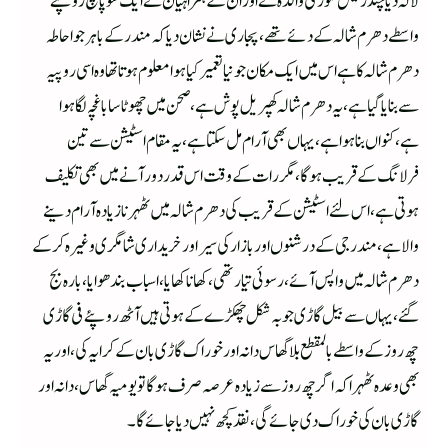
لالہ دیا چند رئیس نکوڑ کی والدہ نے اور ان کے ہمراہیان نے ایک سو پانچ روپئے
واسطے دھرم شالہ کے دئے تھے ،پجاری نے نشان دیا کہ مندر کے باہر جو احاطہ
دھرم شالہ کا ہے اس میں ایک مکان جو نیا تعمیر کیا ہوا معلوم ہوتا تھا وہ اسی روپیہ
سے بنایا گیا ہے،یہ دھرم شالہ کھپریل پوش ہے،صحن میں چھوٹا سا باغچہ لگا ہوا
ہے،کنواں بنا ہوا ہے،یہاں بھی آرام مل سکتا ہے،یہ مقام اسٹیشن سے تین
فرلانگ کے قریب ہوگا، مگر رات کے وقت اس قدر دور آنے میں بھی تکلیف
ہوتی ہے،اس لئے اسٹیشن کے قریب کی دھرم شالہ میں ٹھہرنا زیادہ آرام دینے
والا ہے،مندر جی کے درشنوں اور بازار کی سیر اور خریداری شامگری وغیرہ کرکے
دھرم شالہ میں واپس آئے ،رسوئی تیار تھی،کھانا کھایا،اسباب بندھوایا،بارہ بج
گئے،یہاں سے بیل گاڑی جو بہ شکل چھکڑے کے ہوتی ہیں آٹھ روپئے فی گاڑی
چھ روز کے واسطے بالمقطع بلا گھاس دانہ اور خوراک گاڑی بان کے کرایہ کی،اور یہ
بھی وعدہ ٹھہرا کہ اگر چھ روز سے زیادہ عرصہ صرف ہوگا تو یومیہ گھاس ،دانہ اور
گاڑی بان کی خوراک دی جائے گی،نقد کچھ نہیں دیا جائے گا۔