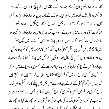
کا راجہ ہوا،ویشنو پران کے بموجب سونک خاندان کے پانچ راجاؤں نے ایک سو
اڑتیس سال تک مگدھ میں راج کیا۔سونک کے بعد بدیپہ خاندان کا راج ہوا جس
کا پہلا راجہ "شیسوناگ "تھا ،اور جس نے راج گر کا راج چھین لیا تھا، ویشنو
بھاگوت متی اور برہمانڈ پرانوں کے بموجب مگدھ میں اس خاندان کا راج تین سو
باسٹھ سال رہا ،شیسوناگ سے چوتھا راجا بھائیا ہوا، اس کے زمانہ میں کپل بستو
میں 558 برس قبل پیدائش عیسیٰ سالیہ سنگھ جس کا نام بعد میں گوتم بدھ ہوگیا
پیدا ہوا تھا،اور اس کے پانچ سال بعد راجگیر کے محل میں بھائیا کے ایک لڑکا بمبسار
پیدا ہوا جس نے نیا شہر راج گیر بسایا ۔ مہابھارت کے اکیسویں ادھیائے میں سری
کرشن جی گری براج پو ر میں گوتم منی کا استھان ہونا بیان کرتے ہیں ،اور کہتے ہیں
کہ یہاں ہی گوتم منی کے لڑکے پیدا ہوئے ہیں جن میں پہلے کا نام ککشی دان تھا۔
راج گرہی مہاتم میں اکثر راجگرہی کو راج گرہ بن لکھا ہے جس سے معلوم ہوتا ہے
کہ جب نیا شہر راج گرہی مگدھ کی راجدھانی ہوئی تو پرانا شہر چھوٹ گیااور چھوٹ