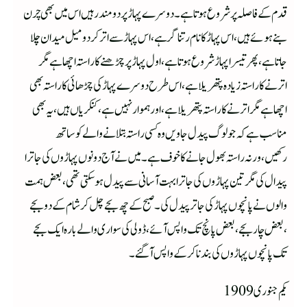
قدم کے فاصلہ پر شروع ہوتا ہے۔دوسرے پہاڑ پر دومندر ہیں اس میں بھی چرن
بنے ہوئے ہیں ،اس پہاڑ کانام رتناگر ہے،اس پہاڑ سے اتر کر دومیل میدان چلا
جاتا ہے،پھر تیسرا پہاڑ شروع ہوتا ہے،اول پہاڑ پر چڑھنے کا راستہ اچھا ہے مگر
اترنے کاراستہ زیادہ پتھریلا ہے،اس طرح دوسرے پہاڑ کی چڑھائی کا راستہ بھی
اچھا ہے مگر اترنے کا راستہ پتھریلا ہے،اور ہموار نہیں ہے،کنکریاں ہیں ،یہ بھی
مناسب ہے کہ جو لوگ پیدل جاویں وہ کسی راستہ بتلانے والے کو ساتھ
رکھیں،ورنہ راستہ بھول جانے کاخوف ہے۔میں نے آج دونوں پہاڑوں کی جاترا
پیدال کی مگر تین پہاڑوں کی جاترا بہت آسانی سے پیدل ہوسکتی تھی،بعض ہمت
والوں نے پانچوں پہاڑکی جاتر پیدل کی۔صبح کے چھ بجے چل کر شام کے دو بجے
،بعض چار بجے ،بعض پانچ تک واپس آئے ، ڈولی کی سواری والے بارہ ایک بجے
تک پانچوں پہاڑوں کی بندنا کرکے واپس آگئے۔
یکم جنوری 1909