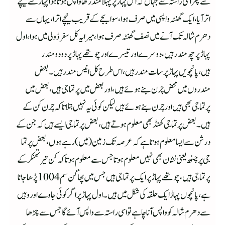
سے پھر اسی راستہ سے جہاں کہ اس پہاڑ پر پہلا مندر تھا واپس ہوتا ہوا پہاڑ سے نیچے
اتر آیا ، ایک گھنٹہ واپسی میں صرف ہوا ،سوابجے کے قریب نیچے اترا،یہاں سے
دھرم شالہ تک آنے میں نصف گھنٹہ صرف ہوا،میرایہ کل سفر ڈولی میں ہوا،اول
پہاڑ پر چھ مندر ہیں ،دوسرے اور تیسرےاور چوتھے پہاڑ پر دو دو مندر
ہیں،پانچویں پہاڑ پر سات مندر ہیں ،اس طرح کل انیس مندر ہیں۔ بعض
مندروں میں محض چرن بنے ہوئے ہیں ،اور بعض میں پرتما جی ہیں، بعض میں
پرتما جی بھی ہیں اور چرن بنے ہوئے ہیں لیکن کوئی یہ نہیں بتلاتا کہ چرن کن کے
ہیں۔ بعض پرتما جی کھنڈ بھی معلوم ہوتے ہیں،بعض پرتما جی ایسے ہیں کہ جن کے
درشن سے ایسا معلوم ہوتا ہے کہ عر صہ تک زمین (میں)رہے ہوں ،بعض پرتما
جی پر چنھ یعنی نشان بھی نہیں معلوم ہوتاجس سے معلوم ہوتا کہ کن تیرتھنکر کے
پرتما جی ہیں،چوتھے پہاڑپر ایک پرتما جی ہیں جس میں پھاگن سم 1004 پڑھا جاتا
ہے،پانچوں پہاڑ ایک حلقہ کی شکل میں ہیں۔اول پہاڑ پر اگر کوئی جاوےا ور وہیں
سے دھرم شالہ کو واپس آنا چاہے تو اسی راستہ سے واپس آئے گا جس سے چڑھا