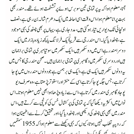
آتا، معلوم ہوا کہ یہ پرتما جی تین سوبرس ہوئے پرتشٹھت ہوئے تھے۔مندر بھی
بہت پرانا معلوم ہوا،اس وقت اسی احاطہ میں ایک دھرم شالہ بن رہی ہے، نصف
اونچائی تک دیوار یں تیار ہوگئی ہیں،مدد جاری ہے،یہاں پربھی چٹھ کی بہی موجود
ہے،چٹھ دیا گیا۔اس مندر جی سے قریباَََایک فرلانگ یا کچھ زیادہ بازار میں ایک
دوسرا مندر ہےاس میں دو سکھر ہیں، ایک سکھر میں سوتیامبری پرتماجی براجمان
ہیں اور دوسری سکھر میں دگامبری پرتما جی براجمان ہیں۔صحن مندر جی کا جس میں
یہ دونوں سکھر ہیں ایک ہی ہے،ایک ہی برہمن ہے جو دونوں مندروں میں پوجا
کرتا ہے،جس جگہ پوجا کرتا ہے اسی کے منتر اور استوتر پڑھتا ہے،وہ صرف دیو
پوجادگامبری مندرمیں کرتا ہے،اس سے زیادہ پڑھا ہوا بھی نہیں معلو م ہوتا۔اس
نواح میں اکثر یہ دیکھا گیا کہ پرتما جی کی پرکشال خس کی کونچی سے کرتے ہیں،اس
مندر میں بھی بہی چٹھ کی دیکھی اورچٹھ دیا گیا،اور تحقیق کرنے سے اطمینان ہوا
کہ روپیہ تغلب نہیں ہوتا، کیوں کہ بہی دیکھنے سے معلوم ہواکہ 1955سمتمیں