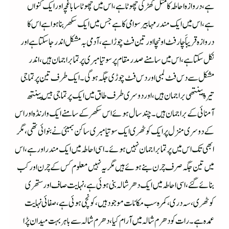
ہے،دروازہ احاطہ کامثل کھڑکی چھوٹاہے،اس میں چھوٹاسا باغچہ اورایک کنواں
ہے،اس میں ایک مندر مہابیر سوامی کا ہے جس میں ایک سکھر بنا ہوا ہے اس کا
دروازہ قریباََ چار فٹ اونچااور تین فٹ چوڑا ہے،آدمی بہ مشکل اندر جاسکتا ہےاور
نکل سکتا ہے،اس میں سامنے صدر مقام پر سوتیامبری پرتما براجمان ہیں،ا ندر
مشکل سے دس فٹ لمبی اور دس فٹ چوڑی جگہ ہوگی۔ایک طرف تین پرتما جی
تیرہ پینتھی براجمان ہیں ،اور دوسری طرف طاق میں ایک پرتما جی بیس پینتھ
آمنائی کے براجمان ہیں ۔چند سال ہوئے اس سکھر کے سامنے ایک وارنڈہ اور اس
کے دوسری منزل پر ایک کوٹھری ایک سوتیامبری ساکن بمبئی نے بنوائی تھی ،مگر
ابھی تک اس میں پرتما براجمان نہیں ہوئے۔اسی احاطہ میں ایک مندر اورہے ،اس
میں تین جگہ صرف چرن بنے ہوئے ہیں مگر یہ نہیں معلوم کس کے چرن اور کب
بنائے گئے،اسی احاطہ میں ایک دھرشالہ بنی ہوئی ہے،نہایت صاف اور ستھری
کوٹھری ،سہ دری ،کمرہ سب مکانات موجود ہیں ،کونچی ہوئی ہے ،صفائی نہایت
عمدہ ہے۔رات کو دھرم شالہ میں آرام کیا ،دھرم شالہ سے باہر بہت میدان پڑا