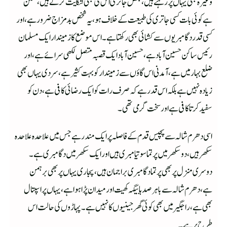
وغیرہ بھی یہاں پر رہتے ہیں،بعض جاتری اس کی بھی شکایت کرتے ہیں،ممکن
ہے کوئی بات کسی جاتری کی طبیعت کے خلاف ہو،یہ شخص بدمزا ج ضرور ہے،اور
کسی قدر دگامبریوں سے کشائی بھی رکھتا ہے۔ اس موضع کا زمیندار ایک مسلمان
رئیس ساکن حسین آباد ہے ،حسین آباد ایک قصبہ متصل لکھی سرائے ہے،اور
ضلع بہار میں ہے،آمدنی اس گاؤں سے زمیندار کو بہت کثیر ہے،سردی یہاں بھی
زیادہ نہیں ہے بلکہ اس قدر ہے کہ صرف رات کو ایک رضائی کافی ہے،دن کو
سفید کرتا کافی ہے اور سخت گرمی تھی۔
اسی دھرم شالہ سے پچیس قدم کے فاصلہ پر ایک مندر ہے جس میں علاحدہ علاحدہ
سکھر ہیں، دو سکھرمیں پرتماسوتیامبری ہیں اور ایک سکھر میں دگامبری ہے۔
دوسری منزل پر بھی پرتما دگامبری براجمان ہیں ،پجاری یہاں پر بھی برہمن
ہے،دھرم شالہ سے باہر صدہا بیگہہ کھیت اور میدان پڑا ہوا ہے،یہاں پر اسپتال
بھی ہے،راجگیر میں بھی کوئی گھر جینیوں کا نہیں ہے۔پہاڑوں کی حالت اس
طرح پر ہے۔