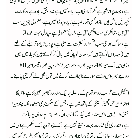
سیر کو گئے۔ اسٹیشن سے ملا ہوا شہر بہار ہے،یہاں سے آبادی شہر کی شروع ہوجاتی
ہے،بہت پرانا شہر ہے مگر آبادی اب زیادہ نہیں ہے نہ رونق زیادہ ہے،مکانات
کهپریل پوش ہیں،بازار کسی قدر لمبا ہے زیادہ چوڑا نہیں ہے،معمولی چیزیں سب
ملتی ہیں،شامگری بہت اچهی ملتی ہے،نرخ معمولی ہے، چاول بہت عمدہ ملتا
ہے،ساگ بهاجی سب قسم اور کثرت سے ملتی ہے،چاول زیادہ تر سیلے کے ملتے
ہیں(سیلہ اس کو کہتے ہیں کہ دهان کو پانی میں ابال کر کوٹتے ہیں) بہار میں تین
وزن ہیں ایک سیر 48 روپیہ بھر ،دوسرا سیر 57 روپیہ بھر،تیسرا سیر 80
روپئے بھر ،اس واسطے سودے کا بھاؤ طے کرنے میں تول بھی طے کرلینی چاہئے۔
اسٹیشن سے قریب دو سو قدم کے فاصلہ پر ایک مندر دگامبرجین کا ہے،اس کا
اہتمام تیرتھ چھیتر کمیٹی کے ہاتھ میں ہے،جس کے سکریٹری سیٹھ مانک چند ہیرا
بمبئی والے ہیں،اس مندر میں ایک گماشتہ راتی رام رہتا ہے،وہی پوجا کرتا
ہے،مندرجی کی عمارت بہت وسیع نہیں ہے،ایک چبوترہ پر ایک سکھر ہے اسی میں
سری مہابیر سوامی کے پرتما جی براجمان ہیں،مگر نشان پرتما جی اچھی طرح نظر نہیں