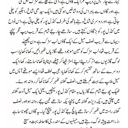
بہار سے چار میل پر دیپ نگر ایک گاؤں ہے، اسی کے بیچ سے سڑک نکل گئی
ہے،اور گاؤں سے باہر اس کی دو شاخیں ہوگئی ہیں،ایک سیدھی شاخ راجگیرکو چلی
جاتی ہے،اور دوسری شاخ دہنے ہاتھ کی طرف کنڈل پور کو چلی جاتی ہے،اس نواح
میں کنڈل پور کو بڑگاؤں کہتے ہیں۔ساڑھے چار بجے شام کے قریب دیپ نگر پہنچے
،یہاں سے قریب نصف میل کے ایک گاؤں لب سڑک ہے ،دن چھپنے
کےقریب تھا،لب سڑک کو مَین موجود تھے ،گاڑیاں ٹھہرائیں ،کھانا کھایا،سب
لوگ گاڑیوں سے اتر کر اپنے اپنے بستر بچھا کر بیٹھے،اپنا اپنا کھانا سامنے رکھا،ایک
دوسرے کے ساتھ تقسیم کرکے کھانا کھایا،عجیب لطف تھا ،ایسے موقعے آپس میں
میل ملاپ کے بہت کم ملتے ہیں،نصف گھنٹہ ٹھہرکر کھانا کھا کر روانہ ہوئے۔
ٹھیک چھ بجے شام کے گاڑیاں بہ مقام کنڈل پورپہنچیں،یعنی ایک میل آدھ گھنٹہ
میں چلتی ہیں،یکہ دیڑھ گھنٹہ میں پہنچا،یکہ ساڑھے تین بجے روانہ ہوااور نصف
گھنٹہ راستہ میں ٹھہر کر ساڑھے پانچ بجے کنڈل پور پہنچ گیا۔یہ گاؤں چھوٹا سا ہے
،زراعت پیشہ لوگ رہتے ہیں،جینیوں کے مندرجی کااحاطہ بہت وسیع