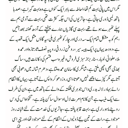
مگر اس میں پانی بہت کم تھا،احاطہ سے باہر ایک کنواں ہے وہ بہت گہرا ہے ،صدہا
ہاتھ لمبی ڈوری جاتی ہے،جاتریوں کی اس جگہ کثرت تھی،بہت سے آدمی ہم سے
پہلے ٹھہرے ہوئے تھے،بہت سی گاڑیا ں ہمارے پہنچنے کے آد ھ گھنٹہ بعدآئیں
،ہم کو بہ مشکل تمام ایک سہ دری اور چار کوٹھہری ملی،یہ گاؤں مثل ایک قصبہ کے
ہے،دودھ یہاں پر ایک پیسہ سیر ،روغن زرد فی روپیہ نصف ثار تازہ اور عمدہ
ملا،حلوائی،لوہار،سنار بزاز سبزی فروش وغیرہ سب قسم کی دکانات ہیں ،ساگ
بھاجی بھی اچھی ملتی ہے،شامگری کاسامان عمدہ ملتا ہے، دھرم شالہ میں دھوبی بھی
آتا ہے مگرکپڑے اچھے نہیں دھوتا،اسی روز دھو کر واپس لے آتا ہے،یہاں کا انتظام
رائے بہادر لالہ بدری داس جوہری کلکتہ کے والے کے ہاتھ میں ہے،ان کی طرف
سے ایک منیب ہے جن کا نام امرت لال او سوال ساکن پٹنہ ہے،تنخواہ اس کی دس
روپئے ماہوراری ہے، بہت قابو یافتہ ہے،جاتریوں کی خدمت کے لئے شبانہ روز
موجود ہے،رات کے تین بجے ڈولیوں کے انتظام کے لئے موجود تھا،اور چپراسی