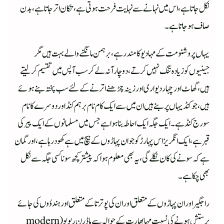
نکل جاتا ہے،اس میں نہانے سے نہایت فرحت ہوتی ہے ، تکان اترجاتاہے ،بدن
صاف ہوجاتا ہے۔
یہاں پر وشنو مت کے مہادیو کا مندر ہے ،برہمن مانگنے والے بہت ہیں مگر
جینیوں کو زیادہ تنگ نہیں کرتے ،دوچار آنہ لے کر سب آپس میں تقسیم کرلیتے
ہیں،گھاٹ اور چہار دیواری اور زینہ چڑھنے اترنے کے لئے سب پختہ بنے ہوئے
ہیں،جو کنڈ یہاں پر بنے ہیں ان میں سے ایک کام نام برہم کنڈ اور دوسرے کانام
سورج کنڈ ہے۔ایک جگہ ایک احاطہ بناہوا ہے جس میں مسلمانوں کے ایک پیر کی
قبر ہے،ایک انگریز اس پہارڑکو جو ان پہاڑوں کے بیچ میں ہے کھودرہا ہے،اور گمان
ہے کہ سونے کی کان نکلے گی ،یہ بھی معلوم ہوا کہ پیشتر کچھ سونا کسی جگہ سے نکل
بھی چکا ہے۔
راجگیر اور ان پہاڑوں کے متعلق اور ان کی پوترتا کے متعلق اور ہندؤوں کی جائے
پرستش ہونے کی نسبت مہابھارت کے حوالہ سےماڈرن ریویو(modern