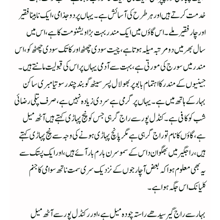
خدمت کرتے ہیں اور ہر طرح کی آسائش ہے۔یہاں پر دوجذامی ،ایک نابینا فقیر
اور چار فقیر ملے۔اس گاؤں میں ایک مندر بہت بڑا ویشنو مت کا ہے،اس میں
سال بھر میں دومرتبہ میلہ ہوتا ہے،چیت سودی چھٹھ اور کاتک سودی چھٹھ کو،اس
مندر میں سورج کی مورتی ہے،بہت سے آدمی یہاں پر اس کی قبولیت مانتے ہیں۔
جینیوں کے مندر کا اہتمام بابو پربھو لال پسر سیٹھ گوبند چندرسوتیامبری ساکن
بہار کے ہاتھ میں ہے۔یہاں پر گرمی ہے سردی زیادہ نہیں ہے،صرف پتلی رضائی
شب کو کافی ہے۔کنڈل پور سے راج گرہی جس کو پنج پہاڑی کہتے ہیں آٹھ میل
ہے،گاؤں کا نام تو راج گرہی ہے مگر پانچ پہاڑی ہونے کی وجہ سے پنج پہاڑی کہتے
ہیں، راجگیر میں بھگوان داس کے سموسرن بارم بار آئے ہیں،اور ایک پستک سے
یہ بھی معلوم ہوا کہ بعض آچارجوں کے نزدیک سری سمت ناتھ سوامی کاجنم
کلیانک اس جگہ ہوا ہے۔
بہارسے راج گیر سیدھے راستہ چودہ میل ہے ،اور رکنڈل پورسےآٹھ میل