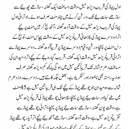
اول پہاڑ کی قریب دیڑھ میل ،وقت مسافت ایک گھنٹہ ،ساڑھے چھ بجے سے
ساڑھے سات بجے تک،درشن کرنے میں چند منٹ صرف ہوئے۔اوترائی اول
پہاڑ کی قریب دیڑھ میل کے ،وقت آدھ گھنٹہ ،آٹھ بج کر بیس منٹ پر نیچے
اترا،دوسرے پہاڑ کی چڑھائی قریباََدیڑھ میل کے، وقت پچاس منٹ ،نو بج کے
دس منٹ پر پہنچا،درشن وقیام دوسرے پہاڑ پر قریباََ آدھ گھنٹہ ۔دوسرے پہاڑ سے
اترائی قریباََ دیڑھ میل ،وقت ایک گھنٹہ،قریب گیارہ بجے کے نیچے اترا،میدان کی
مسافت دھرم شالہ تک قریباَََ تین میل میں ہوگی یا کچھ کم،دیڑھ گھنٹہ صرف
ہوا،یہ راستہ بھی ناہموار اور کنکریلا ہے ،بعض جگہ کانٹے ہیں ۔دوسرے روز دھرم
شالہ سے وہ میدان جو چوتھے پہاڑ کے نیچے تک ہی قریباتین میل ہے 45 منٹ
میں طے کیا اور سات بجے پہاڑ پر پہنچا،چڑھائی چوتھے پہاڑ کی قریباََ دیڑھ میل
ہے،وقت پون گھنٹہ ،ساڑھے سات بجے پہاڑ پر پہنچا،اترائی چوتھے پہاڑ سے
تقریباً دیڑھ میل ہے،وقت آدھ گھنٹہ،ساڑھے آٹھ بجے نیچے اترآیا۔چوتھے پہاڑ
کے نیچے سے تیسرے پہاڑ کے نیچے تک مسافت میدان کی قریباََ دیڑھ میل