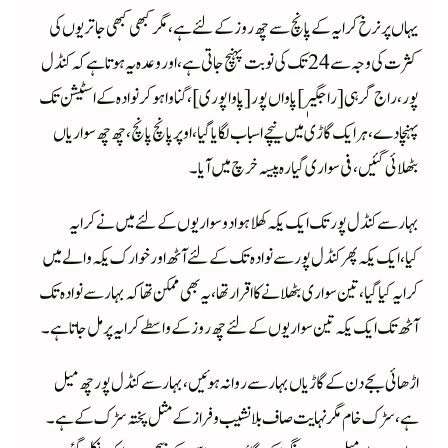
یہاں پر نرخ کرایہ کے پانچ سے چھ روز کے لئے ہے،مگر کبھی کبھی جاتریوں کی
کثرت کی وجہ سے24تک کی نوبت پہنچ جاتی ہے،اور وعدہ یہ ہوتا ہے کہ کنڈل
پور،راج گرہی [راجگیرٖ]پاواں پور[پاواپوری]،گناوا ہوکر نوادہ کے اسٹیشن تک
پہنچا دے،ہر ایک گاڑی میں نیچے اسباب لگایا گیا،اوپر پانچ پانچ،چھ چھ سواریاں
بٹھلائی گئیں،فی سواری گیارہ پیسہ خرچ میں آیا۔
بہار سے کنڈل پور تک ایک یکہ کھلا ہوا دو سواریوں کے لئے میں نے کرایہ
کیا،ایک یکہ پھر کنڈل پور سے نوادہ تک کے لئےآٹھ اور خوارک یکہ والے میں
کرایہ کیا گیا،تین سواری بٹھلانے کا اقرار تھا ،یہ بھی ممکن تھا کہ بہار سے نوادہ تک
آٹھ تک ایک یکہ تین سواریوں کے لئے چھ روز کے واسطے کرایہ پر مل جاتا ہے۔
اڑھائی بجے دن کے گاڑیاں بہار سے روانہ ہوئیں،بہار سے کنڈل پور چھ میل
ہے،سڑک خام مگر نہایت صاف بلا نشیب وفراز کے مثل پختہ سڑک کے ہے۔