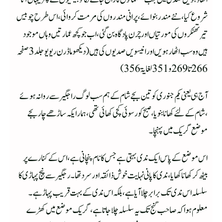
شروع کیا ،نئے مندر بنوائے،پرانی مندروں کی مرمت کروائی ،اس طرح چوبیس
تیر تھنکروں کی مورتیاں اور چرن پادگاہ بن گئی ،ا ب جو کچھ عمارتیں وہاں موجود
ہیں وہ سب اٹھارہویں اورانیسویں صدیوں کی ہیں ( دیکھو ماڈرن ریویو جلد 3 صفحہ
266 تا 269 و 351 لغایۃ 356 )
آج ہی یعنی یکم جنوری کوتین بجے شام کے ہم سب لوگ راجگیر سے روانہ ہوئے
،شام کے لئے کھانا بنویا ،صبح کو رسوئی کچی کھائی تھی،ہمارا یکہ ساڑھے چار بجے
موضع گریک میں پہنچا۔
اس موضع کے پاس ایک ندی بہتی ہے جس کا نام پنچانی ہے ،اس کے کنارے پر
بیٹھ کر کھانا کھایا،ندی کا پانی نہایت خوش ذائقہ اور سرد تھا۔رجگیر سے پنج پہاڑی کا
سلسلہ اس ندی تک برابر چلا آیا ہے،بلکہ اس ندی کے بہت قریب پہاڑ ہے۔
معلوم ہوا کہ صاحب گنج تک یہ سلسلہ چلا جاتا ہے ،گریک موضع میں کھڑے