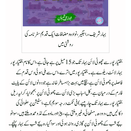
بہار شریف، راجگیر ، نوادہ ومضافات ایک قدیم سفرنامہ کی
روشنی میں
بختیارپور سے چھوٹی لائن بہار تک جو 15 میل پر ہے جاتی ہے ،اس کا نام بختیارپور
بہار لائٹ ریلوے ہے۔ بختیارپور میں اترے، اس سے ملی ہوئی دس قدم کے
فاصلہ پر چهوٹی لائن ہے، بیچ میں بہت بڑا مسافر خانہ ہےجو دونوں لائن کے پلیٹ
فارم کےدرمیان ہے،کل اسباب بڑی لائن سے چهوٹی لائن پر بهجوایا ،کرایہ ریل
بختیارپور سےبہار تک چار پیسے) فی ٹکٹ درجہ سویم) ہے،اسٹیشن پر حلوائی کی
دکانیں ہیں، دودھ, مٹهائی وغیرہ ملتی ہے،پیڑا اورماوہ کے لڈو عمدہ ملتے ہیں،سوا نو
بجے شب کے چهوٹی لائن پر گاڑی روانہ ہوئی اورسوا گیارہ بجے شب کے بہار پہنچے۔