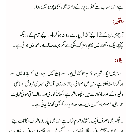
ہے،اس حساب سے کنڈل پور کے راستہ میں بھی چودہ میل ہوا۔
راجگیر:
آج ہی دن کے 12 بجے کنڈل پور سے روانہ ہو کر4؍ بجے شام کے راجگیر
پہنچے،یکّہ دو گھنٹہ میں پہنچا،سڑک کچی ہے مگر بہت صاف اور عمدہ بنی ہوئی ہے۔
سیلاؤ:
راستہ میں ایک شہر سیلاؤ ہے جو کنڈل پور سے پانچ میل ہے،اسی کے بازار میں سے
ہوکر راستہ نکلتا ہے،اس میں حلوائی ،بزاز،درزی،آڑہتی،سبزی فروش،بساطی
وغیرہ کے صدہا دکانات ہیں،چھوٹا شہر ہے،کھانڈ کوری اور صاف بنتی ہوئی نہایت
عمدہ ملی، معلوم ہوا کہ یہاں سے دھام پور رکوبھی کھانڈ جاتی ہے۔
راجگیر میں صرف ایک وسیع دھرم شالہ ہے اس میں چاروں طرف مکانات بنے
ہوئے ہیں ، بیچ میں ایک بنگلہ نما مکان ہے،صحن میں باغچہ لگا ہوا ہے،ایک کنواں ہے