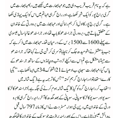
ہے کہ یہ نام قریب قریب وہی ہیں جو مہابھارت میں لکھے ہیں،)مہابھارت میں
گری براج پور کو ایک شہر لکھا ہے، اور راج گرہی مہاتم میں اس کو ایک پہاڑی لکھا
ہے۔گری برج پور کا اول ذکر ہم رامائن اور مہابھارت میں برہ ورتی کے خاندان
کے متعلق پاتے ہیں ،برہ ورتی جراسندھو کا باپ تھا،اور جراسندھو غالباسال عیسوی
سے پہلے 1600 سے 1500 برس کے درمیان تھا۔ مہابھارت میں ذکر ہے کہ
جب یڈھشٹر نے اشومیدھ جگ کرنا چاہا تو سری کرشن جی نے کہا تھا کہ جراسندھو
سے جیتنا مشکل ہے تم اس سے اکیلے لڑو،تب وہ پانڈوں کے ساتھ جرسندھو کے
پاس گیا،مہابھارت سبھا پرب ادھیائے 21 اشلوک 34 میں ایسا لکھا ہے۔”یگیا
کارے استھاپتوا ،راجا راج گرہم کہتہ ” جس کا ترجمہ یہ ہے( یگ شالہ میں
استھاپ کر راجا راج گرہ کو گیا) (یگ شالہ ہوم کرنے کی جگہ ہے)جراسندھو کا لڑکا
سہدیو اور سہدیو کالڑکا سوپانی۔سوپانی کے بعد مگدھ کا آخرراجہ راج گرہی کا برہ
ورتی کےخاندان میں رپن جی ہوا۔ مسٹر دت نے اس کا زمانہ 797 سال قبل
پیدائش عیسیٰ بتایا ہے۔اس کے بعد راجہ پراڈیت جو سونک کے خاندان کا تھا مگدھ