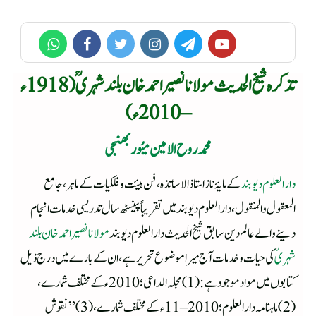
تذکرہ شیخ الحدیث مولانا نصیر احمد خان بلند شہریؒ (1918ء
– 2010ء)
محمد روح الامین میُوربھنجی
دار العلوم دیوبند
کے مایۂ ناز استاذ الاساتذہ، فن ہیئت و فلکیات کے ماہر، جامع
المعقول والمنقول، دار العلوم دیوبند میں تقریباً پینسٹھ سال تدریسی خدمات انجام
دینے والے عالم دین سابق شیخ الحدیث دار العلوم دیوبند
مولانا نصیر احمد خان بلند
شہریؒ
کی حیات و خدمات آج میرا موضوع تحریر ہے، ان کے بارے میں درج ذیل
کتابوں میں مواد موجود ہے: (1) مجلہ الداعی؛ 2010ء کے مختلف شمارے،
(2) ماہنامہ دار العلوم؛ 2010 – 11ء کے مختلف شمارے، (3) ”نقوش