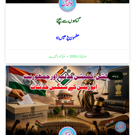
گناہوں سے بچئے
مضمون پڑھیں »
جولائی 11, 2026
کوئی تبصرہ نہیں ہے۔
سیاسیات