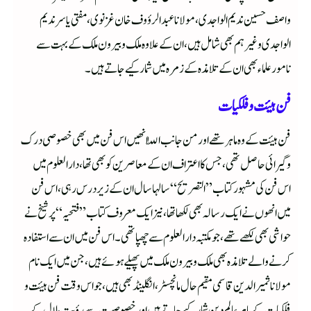
واصف حسین ندیم الواجدی، مولانا عبد الرؤوف خان غزنوی، مفتی یاسر ندیم
الواجدی وغیرہم بھی شامل ہیں، ان کے علاوہ ملک و بیرون ملک کے بہت سے
نامور علماء بھی ان کے تلامذہ کے زمرہ میں شمار کیے جاتے ہیں۔
فن ہیئت و فلکیات
فن ہیئت کے وہ ماہر تھے اور من جانب اللّٰہ انھیں اس فن میں بھی خصوصی درک
و گیرائی حاصل تھی، جس کا اعتراف ان کے معاصرین کو بھی تھا، دار العلوم میں
اس فن کی مشہور کتاب ”التصریح“ سالہا سال ان کے زیر درس رہی، اس فن
میں انھوں نے ایک رسالہ بھی لکھا تھا، نیز ایک معروف کتاب ”فتحیہ“ پر شیخ نے
حواشی بھی لکھے تھے، جو مکتبہ دار العلوم سے چھپا تھی۔ اس فن میں ان سے استفادہ
کرنے والے تلامذہ بھی ملک و بیرون ملک میں پھیلے ہوئے ہیں، جن میں ایک نام
مولانا ثمیر الدین قاسمی مقیم حال مانچسٹر، انگلینڈ بھی ہیں، جو اس وقت فن ہیئت و
فلکیات کے ماہر عالم دین شمار کیے جاتے ہیں اور خصوصیت سے رؤیت ہلال کے