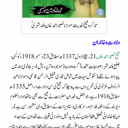
تذکرہ شیخ الحدیث مولانا نصیر احمد خان بلند شہریؒ
ولادت و خاندان
شیخ نصیر احمد خاں
21 ربیع الاول 1337ھ مطابق 23 دسمبر 1918ء کو بَسِی،
ضلع بلند شہر، صوبجات متحدہ آگرہ و اودھ (موجودہ اترپردیش)، برطانوی ہند میں
پیدا ہوئے تھے (نقوش حیات میں شامل قاری شفیق الرحمن قاسمی و مولانا عبد
الرؤوف غزنوی کی تحریروں سے پتہ چلا کہ شیخ کی سن ولادت دراصل 1335ھ
مطابق 1916ء ہے، جو بعض دفعہ ان حضرات نے شیخ سے بھی سنا تھا؛ دار العلوم
دیوبند کے داخلہ فارم اور سرکاری دستاویزات کے مطابق وہی مشہور سن ہے)۔
ان کا خاندانی تعلق افغانستان کے بازیدخیل داؤد زئی قبیلہ سے تھا، ان کے اجداد
میں سے شہباز خان وہ مورث اعلیٰ تھے، جو سب سے پہلے افغانستان سے ہندوستان