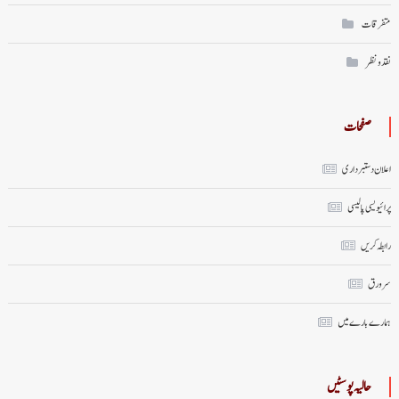
متفرقات
نقد ونظر
صفحات
اعلان دستبرداری
پرائیویسی پالیسی
رابطہ کریں
سر ورق
ہمارے بارے میں
حالیہ پوسٹیں