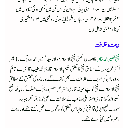
سلسلے میں ان سے رائے لی جاتی ہے، ان کی اس فن میں لکھی ہوئی کتابوں میں
”ثمرۃ الفلکیات“، ”رویت ہلال علم فلکیات کی روشنی میں“ اور ”ثمیری
کیلنڈر“ بھی شامل ہیں۔
بیعت و خلافت
شیخ نصیر احمد خاں
کا اصلاحی تعلق شیخ الاسلام مولانا سید حسین احمد مدنیؒ سے رہا، پھر
اکثر تحریروں کے مطابق شیخ کا تعلق حکیم الاسلام قاری محمد طیب قاسمیؒ سے قائم
ہوا اور ان کی طرف سے خلافت سے بھی نوازے گئے اور بندہ کی تحقیق کے مطابق
شیخ الاسلام نے شیخ کو اپنے خلیفہ قاری اصغر علی سہسپوریؒ سے منسلک کر دیا تھا، شیخ
نصیر احمد کو؛ قاری اصغر علی صاحب نے خلافت سے بھی نوازا تھا؛ مگر بہر دو
صورت شیخ انتہائی تواضع کی بنا پر اس تعلق کو لوگوں سے مخفی رکھتے تھے اور بیعت
وغیرہ نہیں کیا کرتے تھے۔