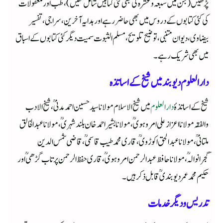
پڑھیں (جن میں سبعہ و عشرہ کی بھی کئی کتابیں شامل تھیں)، طب اور معقولات
کی کئی کتابوں کے دروس میں بھی حاضر رہے اور ہدایہ آخرین، سراجی، تفسیر
بیضاوی، دیوان متنبی، توضیح تلویح، مسلم الثبوت سمیت دیگر کئی کتابوں کے اسباق
میں بھی شریک رہے۔
دار العلوم دیوبند میں شیخ کے اساتذہ
شیخ کے اساتذۂ
دار العلوم
میں شیخ الاسلام مولانا سید حسین احمد مدنیؒ، شیخ الادب
والفقہ مولانا اعزاز علی امروہویؒ، مولانا بشیر احمد خان بلند شہریؒ، مولانا عبد الخالق
ملتانیؒ، مولانا عبد الحق اکوڑویؒ، قاری محمد طیب قاسمیؒ، قاضی شمس الدین
گجرانوالہؒ، مولانا حافظ عبد الرحمن امروہویؒ، قاری حفظ الرحمن پرتاب گڑھیؒ اور
حکیم محمد عمر دیوبندیؒ قابل ذکر ہیں۔
تدریس و دیگر خدمات