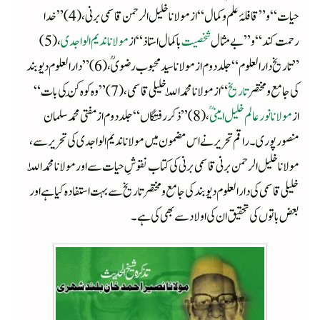
حیات“ و ”قافلۂ علم و کمال“ از مولانا خلیل الرحمن قاسمی برنی، (4) ”خدا
رحمت کند“ و ”بے مثال
شخصیت
باکمال استاذ“ از
مولانا ندیم الواجدی
، (5)
”تاریخ دار العلوم“ جلد دوم از مولانا سید محبوب رضویؒ، (6) ”دار العلوم دیوبند
کی جامع و مختصر
تاریخ
“ از مولانا محمد اللّٰہ خلیلی قاسمی، (7) ”وہ کوہ کَن کی بات“
از
مولانا نور عالم خلیل امینیؒ
، (8) ”ذکر رفتگاں“ جلد دوم از مفتی محمد سلمان
منصورپوری۔ راقم تحریر نے اس مضمون میں مولانا ندیم الواجدی کی تحریر سے،
مولانا خلیل الرحمن برنی قاسمی برنی کی کتاب نقوشِ حیات سے اور مولانا محمد اللّٰہ
خلیلی قاسمی کی دار العلوم دیوبند کی جامع و مختصر تاریخ سے بہت استفادہ کیا ہے اور
بعض باتوں کی تحقیق ان کی اولاد سے بھی کی ہے۔