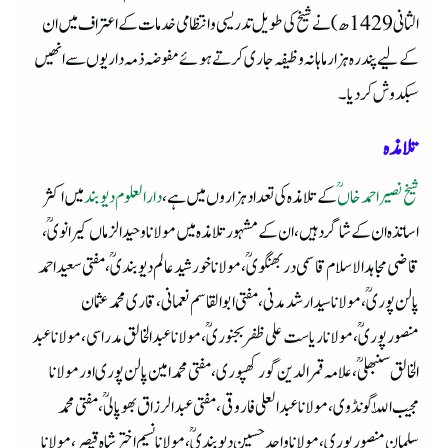
الثانی 1429ھ) نے شیخ کی طویل تدریسی و انتظامی خدمات کے اعتراف میں ان
کے لیے پندرہ ہزار ماہانہ وظیفہ جاری کرتے ہوئے مفوضہ ذمہ داریوں سے انھیں
سبکدوش کر دیا۔
تلامذہ
شیخ نصیر احمد خاںؒ
کے تلامذہ کی تعداد ہزاروں میں ہے،
دار العلوم دیوبند
میں اکثر
اساتذہ ان کے شاگرد ہیں، ان کے مشہور تلامذہ میں مولانا وحید الزماں کیرانویؒ،
قاضی مجاہد الاسلام قاسمی دربھنگویؒ، مولانا خورشید عالم دیوبندیؒ، مفتی سعید احمد
پالن پوریؒ، مولانا سید ارشد مدنی، مفتی ابو القاسم نعمانی، قاری محمد عثمان
منصورپوریؒ، مولانا ریاست علی ظفر بجنوریؒ، مولانا عبد الخالق مدراسی، مولانا عبد
الخالق سنبھلیؒ، علامہ قمر الدین گورکھپوری، مفتی محمد امین پالن پوری اور مولانا
مجیب اللّٰہ گونڈوی، مولانا عبد العلی فاروقی، مفتی عبد الرزاق بھوپالیؒ، مفتی محمد
سلمان منصورپوری، مولانا واجد حسین دیوبندیؒ، مولانا نسیم اختر شاہ قیصر، مولانا