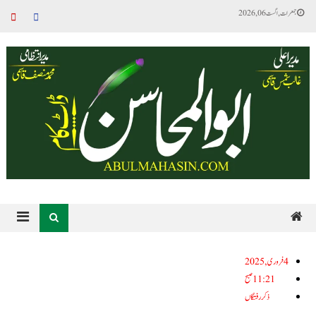
جمعرات, اگست 06, 2026
4فروری, 2025
11:21 صبح
ذکر رفتگاں