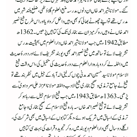
اور شیخ اپنے بڑے بھائی مولانا بشیر احمد خان بلند شہریؒ کے زیر کفالت و تربیت آ
گئے۔ مولانا بشیر احمد خاں ان دنوں مدرسہ منبع العلوم گلاؤٹھی، ضلع بلند شہر میں
مدرس تھے تو اپنے چھوٹے بھائی کو بھی وہیں داخل کروادیا اور اس طرح شیخ نصیر
احمد خاں نے وہیں رہ کر میزان سے بخاری تک کی کتابیں پڑھیں۔ 1362ھ
مطابق 1942ء میں جب مولانا بشیر احمد خاں دار العلوم میں بحیثیت مدرس
تشریف لائے تو ساتھ میں شیخ نصیر احمد بھی دیوبند تشریف لائے اور دورۂ حدیث
میں داخلہ لے کر دوبارہ دار العلوم سے دورۂ حدیث کی تکمیل کی، اس وقت شیخ
الاسلام مولانا سید حسین احمد مدنی چوں کہ نینی الہ آباد کے جیل میں نظر بند تھے تو
شیخ نے جامع ترمذی و صحیح بخاری شیخ الادب والفقہ مولانا اعزاز علی امروہویؒ سے
پڑھی۔ 1363ھ مطابق 1943ء میں جب شیخ الاسلام جیل سے رہا ہوکر
تشریف لائے تو شیخ نصیر احمد خاں سہ بارہ شیخ الاسلام کے صحیح بخاری و جامع
ترمذی کے اسباق میں شریک ہوئے، دیگر کتابوں کے اسباق میں بھی شرکت کی،
اگلے دو سال بھی دار العلوم دیوبند میں رہ کر تجوید و قرات کی بہت سی کتابیں