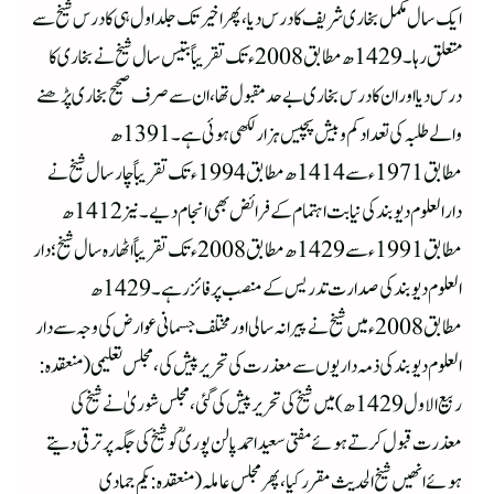
ایک سال مکمل بخاری شریف کا درس دیا، پھر اخیر تک جلد اول ہی کا درس شیخ سے
متعلق رہا۔ 1429ھ مطابق 2008ء تک تقریباً بتیس سال شیخ نے بخاری کا
درس دیا اور ان کا درس بخاری بے حد مقبول تھا، ان سے صرف صحیح بخاری پڑھنے
والے طلبہ کی تعداد کم و بیش پچیس ہزار لکھی ہوئی ہے۔ 1391ھ
مطابق 1971ء سے 1414ھ مطابق 1994ء تک تقریباً چار سال شیخ نے
دار العلوم دیوبند کی نیابت اہتمام کے فرائض بھی انجام دیے۔ نیز 1412ھ
مطابق 1991ء سے 1429ھ مطابق 2008ء تک تقریباً اٹھارہ سال شیخ؛ دار
العلوم دیوبند کی صدارت تدریس کے منصب پر فائز رہے۔ 1429ھ
مطابق 2008ء میں شیخ نے پیرانہ سالی اور مختلف جسمانی عوارض کی وجہ سے دار
العلوم دیوبند کی ذمہ داریوں سے معذرت کی تحریر پیش کی، مجلس تعلیمی (منعقدہ:
ربیع الاول 1429ھ) میں شیخ کی تحریر پیش کی گئی، مجلس شوریٰ نے شیخ کی
معذرت قبول کرتے ہوئے مفتی سعید احمد پالن پوریؒ کو شیخ کی جگہ پر ترقی دیتے
ہوئے انھیں شیخ الحدیث مقرر کیا، پھر مجلس عاملہ (منعقدہ: یکم جمادی