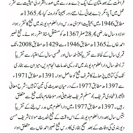
فراغت کے بعد ملتان کے ایک بڑے مدرسے میں صدر القراء کی حیثیت سے تقرر
عمل میں آیا؛ مگر بڑے بھائی نے اتنے دور بھیجنا گوارہ نہ کیا، پھر 1365ھ
مطابق 1946ء میں بحیثیت اعزای مدرس دار العلوم دیوبند میں شیخ کا تقرر ہوا،
اولا دو سال عارضی پھر 28 صفر 1367ھ کو مستقل استاذ مقرر ہوئے۔ شیخ نصیر
احمد خاں نے 1365ھ مطابق 1946ء سے 1429ھ مطابق 2008ء تک
قمری سال کے لحاظ سے تقریباً پینسٹھ سال اور شمسی سال کے اعتبار سے تقریباً
تریسٹھ سال دار العلوم دیوبند میں تدریسی خدمات انجام دیں، میزان سے بخاری
تک کی کتابیں پڑھانے کا شرف شیخ کو حاصل ہوا۔ 1391ھ مطابق 1971ء
سے 1397ھ مطابق 1977ء کے درمیان حدیث کی تین کتابیں: شرح معانی
الآثار (طحاوی شریف)، مسلم شریف جلد ثانی اور مؤطا امام مالک شیخ سے متعلق
رہیں۔ 1397ھ مطابق 1977ء میں دار العلوم میں مدرس بننے کے تقریباً
بتیس سال بعد دار العلوم دیوبند کے اس وقت کے شیخ الحدیث مولانا شریف حسن
دیوبندیؒ کی وفات کے بعد صحیح بخاری کا درس شیخ نصیر احمد خاں سے متعلق ہوا،