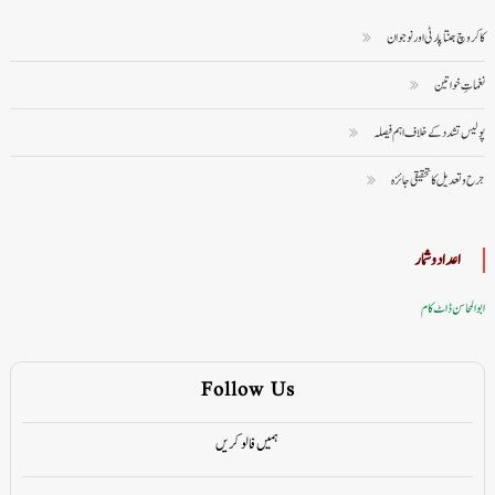
کاکروچ جنتا پارٹی اور نوجوان
نغماتِ خواتین
پولیس تشدد کے خلاف اہم فیصلہ
جرح و تعدیل کا تحقیقی جائزہ
اعداد وشمار
ابوالمحاسن ڈاٹ کام
Follow Us
ہمیں فالو کریں