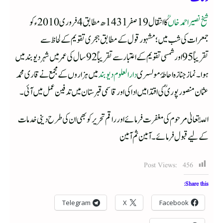
شیخ نصیر احمد خاںؒ
کا انتقال 19 صفر 1431ھ مطابق 4 فروری 2010ء کو
جمعرات کی شب میں؛ مشہور قول کے مطابق ہجری تقویم کے لحاظ سے
تقریباً 95 اور شمسی تقویم کے اعتبار سے تقریباً 92 سال کی عمر میں شہر دیوبند میں
ہوا۔ نماز جنازہ احاطۂ مولسری
دار العلوم دیوبند
میں ہزاروں کے مجمع نے قاری محمد
عثمان منصورپوریؒ کی اقتدا میں ادا کی اور قاسمی قبرستان میں تدفین عمل میں آئی۔
اللّٰہ تعالیٰ مرحوم کی مغفرت فرمائے اور راقم تحریر کو بھی ان کی طرح دینی خدمات
کے لیے قبول فرمائے۔ آمین ثم آمین
Post Views:
456
Share this:
Telegram
X
Facebook