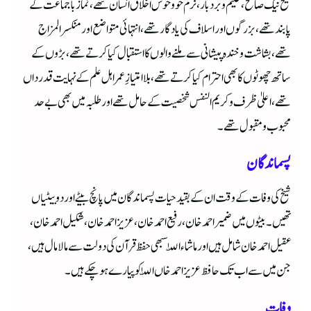
شیخ نیک صالح، حلیم و بردبار، نرم خو و خوش اخلاق انسان تھے، نماز باجماعت کے
پابند تھے، بزرگوں اور اسلاف کی یادگار تھے، انتہائی متواضع اور منکسر المزاج
تھے، بشاشت وخندہ پیشانی سے ملنے والوں کا استقبال کیا کرتے تھے، بڑوں کے
ساتھ چھوٹوں کا بھی احترام کیا کرتے تھے، بلا امتیازِ عمر اہل علم کے نہایت قدرداں
تھے، اعلیٰ ظرف و کریم النفس شخصیت کے حامل تھے اور طلبہ میں بھی بے حد
محبوب و مقبول تھے۔
پسماندگان
شیخ کی وفات کے وقت ان کے بقید حیات پسماندگان میں پانچ بیٹے اور دو بیٹیاں
تھیں۔ بیٹوں میں ضمیر احمد خان، رفیع احمد خان، عزيز احمد خان، شكيل احمد خان،
عقيل احمد خان شامل ہیں اور ماشاء اللّٰہ سبھی حفظ قرآن کی دولت سے مالا مال ہیں،
جن میں سے اب تک حافظ عزیز احمد خاں اللّٰہ کو پیارے ہو چکے ہیں۔
وفات