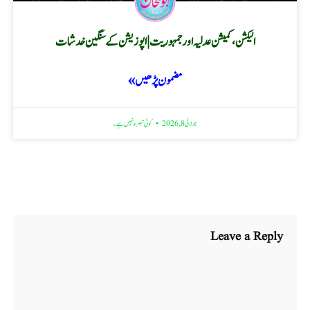
الیکشن، کمیشن عدلیہ اور جمہوریت | اپوزیشن کے سنگین خدشات
مضمون پڑھیں »
جولائی 8, 2026
کوئی تبصرہ نہیں ہے۔
Leave a Reply