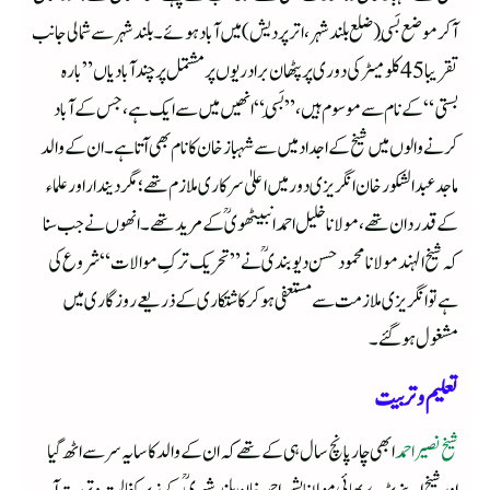
آکر موضع بَسِی (ضلع بلند شہر، اترپردیش) میں آباد ہوئے۔ بلند شہر سے شمالی جانب
تقریبا 45 کلومیٹر کی دوری پر پٹھان برادریوں پر مشتمل پر چند آبادیاں ”بارہ
بستی“ کے نام سے موسوم ہیں، ”بَسِی“ انھیں میں سے ایک ہے، جس کے آباد
کرنے والوں میں شیخ کے اجداد میں سے شہباز خان کا نام بھی آتا ہے۔ ان کے والد
ماجد عبد الشکور خان انگریزی دور میں اعلیٰ سرکاری ملازم تھے؛ مگر دیندار اور علماء
کے قدردان تھے، مولانا خلیل احمد انبیٹھویؒ کے مرید تھے۔ انھوں نے جب سنا
کہ شیخ الہند مولانا محمود حسن دیوبندیؒ نے ”تحریک ترکِ موالات“ شروع کی
ہے تو انگریزی ملازمت سے مستعفی ہو کر کاشتکاری کے ذریعے روزگاری میں
مشغول ہوگئے۔
تعلیم و تربیت
شیخ نصیر احمد
ابھی چار پانچ سال ہی کے تھے کہ ان کے والد کا سایہ سر سے اٹھ گیا