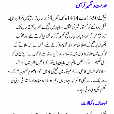
خدمت و تفسیر قرآن
شیخ نے 1350ھ سے 1414ھ تک تقریباً پینسٹھ سال تراویح میں قرآن سنایا۔
تمل ناڈو کے کوئمبتور شہر کی مختلف مساجد میں شیخ نے تقریباً 27 سال تک
تروایح میں قرآن سنایا اور وہاں شیخ تفسیر قرآن بھی کیا کرتے تھے اور مختلف
جگہوں پر شیخ کے اصلاحی مواعظ بھی ہوا کرتے تھے، جس سے اس علاقے کے
لوگوں میں عقائد و اعمال میں خاصا سدھار آیا اور خاصے لوگوں نے اپنے بچوں کو
دینی تعلیم دے کر انھیں عالم دیں بنایا؛ یہاں تک کہ انھیں طلبہ میں سے ایک
مولانا محمد الیاس قاسمی نے کوئمبتور میں شیخ کی یاد میں ”دار العلوم نصیریہ“ کے نام
سے ایک مدرسہ بھی قائم کیا ہے، جہاں ناظرہ و حفظ، دینیات اور ابتدائی عربی کی
تعلیم بھی دی جاتی ہے۔
اوصاف و کمالات