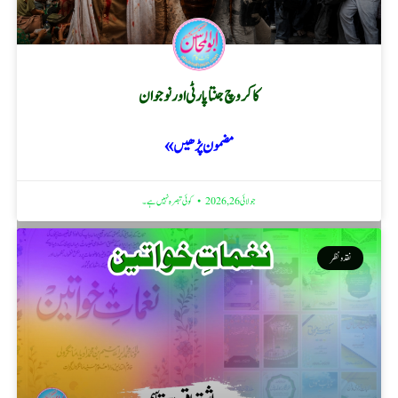
کاکروچ جنتا پارٹی اور نوجوان
مضمون پڑھیں »
جولائی 26, 2026
کوئی تبصرہ نہیں ہے۔
نقد ونظر