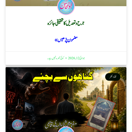
جرح و تعدیل کا تحقیقی جائزہ
مضمون پڑھیں »
جولائی 12, 2026
کوئی تبصرہ نہیں ہے۔
نقد ونظر