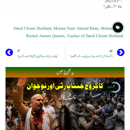
دسمبر 8, 2023
In "ذکر رفتگاں"
Darul Uloom Deoband
,
Molana Nasir Ahmad Khan
,
Molana
Roohul Ameen Quasmi
,
Teacher of Darul Uloom Deoband
پچھلا
اگلا
مائیکرو فائنانس : خوبصورت خواب یا ایک دردناک حقیقت؟
کیا یکساں سول کوڈ سے قومی یک جہتی کا حصول ہوسکتا ہے؟
یہ بھی پڑھیں
فکر امروز