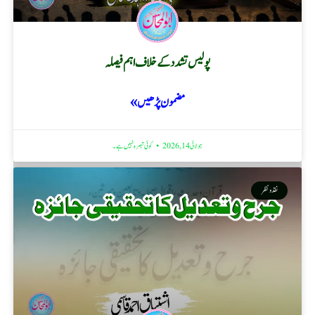
پولیس تشدد کے خلاف اہم فیصلہ
مضمون پڑھیں »
جولائی 14, 2026
کوئی تبصرہ نہیں ہے۔
نقد ونظر