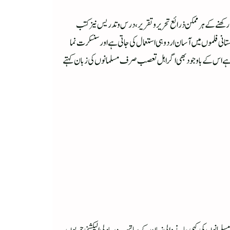
 رکھنے کے ہر ممکن ذرائع تحریر و تقریر ، درس و تدریس نیز کتب
ستانی فلموں میں آسان اردو ہی استعمال کی جاتی ہے اور سنسکرت نما
م ثبوت ہے اس کے باوجود بھی اگر اہل تعصب صرف مسلمانوں کی زبان کہتے