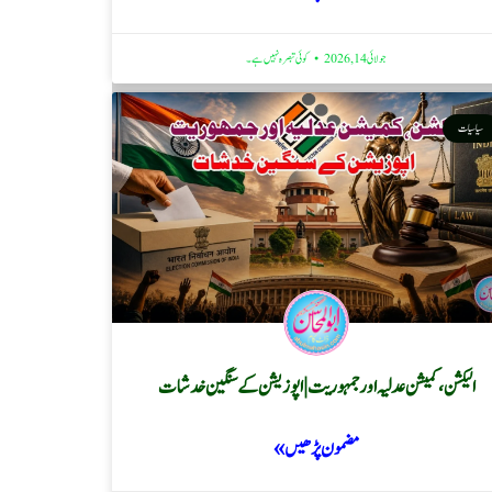
جولائی 14, 2026
کوئی تبصرہ نہیں ہے۔
سیاسیات
الیکشن، کمیشن عدلیہ اور جمہوریت | اپوزیشن کے سنگین خدشات
مضمون پڑھیں »