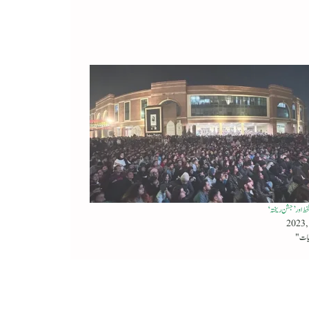
لخط اور’جشن ریختہ‘