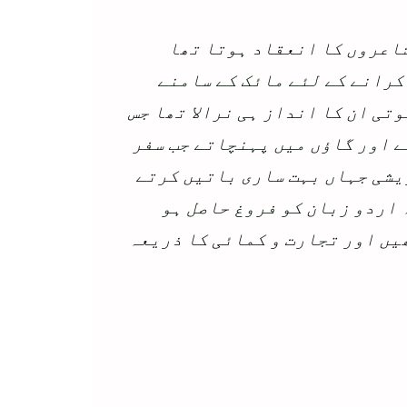
شاعروں کا انعقاد ہوتا تھا
کرانے کے لئے مائک کے سامنے
تی ان کا انداز ہی نرالا تھا جس
ے اور گاؤں میں پہنچاتے جب سفر
یشی جہاں بہت ساری باتیں کرتے
 اردو زبان کو فروغ حاصل ہو
ھیں اور تجارت و کمائی کا ذریعہ