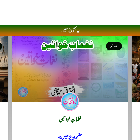
یہ بھی پڑھیں
نقد ونظر
نغماتِ خواتین
مضمون پڑھیں »