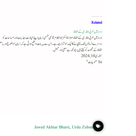
Related
اردو میں عربی وفارسی کے الفاظ
اردو میں عربی وفارسی کے الفاظ مولانا ڈاکٹر ابوالکلام قاسمی شمسی زبان اپنے خیالات ، جذبات اور احساسات کو
دوسرے انسانوں تک پہنچانے کا ایک موثر ذریعہ ہے۔ اس سے یہ بات واضح ہوتی ہے کہ زبان موضوع اور بامعن
الفاظ کے مجموعہ کو کہتے ہیں، چونکہ بےمعنی اور مہمل…
جنوری 10, 2024
In "ادبیات"
Jawed Akhtar Bharti
,
Urdu Zuban