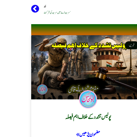
اگلا
’سرسید ڈے‘ میں سرسید کی شرکت
خبریں
پولیس تشدد کے خلاف اہم فیصلہ
مضمون پڑھیں »