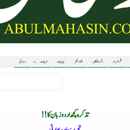
فکر امروز
ذکر رفتگاں
نقد ونظر
سیاسیات
ادبیات
سرورق
تذکرہ کچھ اردو زبان کا !!
تحریر: جاوید بھارتی