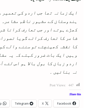
ایک زمانہ تھا جب اردو کی تعمیر و
ہندوستان کے مشہور ناظم مشاعرہ ع
کھڑے ہوتے اور جب تعارف کرانا شرو
شاعر کا تعارف کراتے گویا تصورات 
کا نقشہ کھینچتے تو سننے والے کو
وہیں ایک بات ضرور کہتے کہ یہ مشا
اردو زبان کا بول بالا ہو اس لئے 
نہ بنائیں ۔
Post Views:
447
Share this:
p
Telegram
X
Facebook