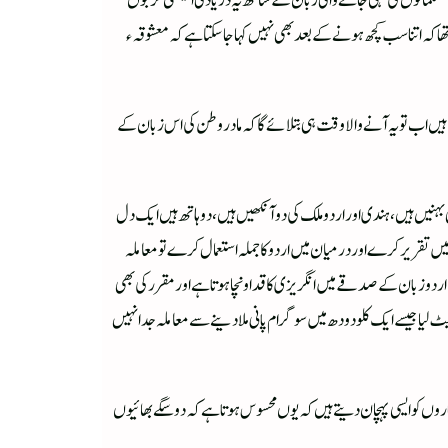
سلمانوں کی کہی جانے والی زبان کے ساتھ یہ دریا دلی الیکشنی حربوں
تھا کہ اتنا سب کچھ ہونے کے بعد بھی نہیں کہا جاسکتا ہے کہ معشوقہء
ں اب تو یہ آنے والا وقت ہی بتلائے گا کہ مادر وطن کی اس زبان کے
ہنیں ہیں ، ہندی اور اردو ملک کی دو آنکھیں ہیں ، دو ہاتھ ہیں ایک دل
ں تقریر کرے اور درمیان میں اردو کا جملہ استعمال کرے تو معاملہ
ں اردو زبان کے صدقے میں انگریزی کا قد اونچا ہوتا ہے اور مقرر کی بھی
لیا جیسے ایک کلو دودھ میں سو گرام پانی ملادینے سے معاملہ جدا نہیں
باروں کو ایسی پہچان دیتے ہیں کہ یوں محسوس ہوتا ہے کہ دو سگے بھائیوں