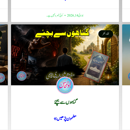
جولائی 14, 2026
کوئی تبصرہ نہیں ہے۔
نقد ونظر
گناہوں سے بچئے
مضمون پڑھیں »