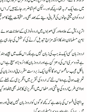
1989 کے آخر میں اردو زبان کو اترپردیش کی دوسری سرکاری ڑزبان
میں سے ایک حربہ تھا ،، یا کچھ اور ،، لیکن ہم اتنا ضرور جانتے ہیں کہ 
اردو کو ان قیمتی جانوں کی قربانی دینے کے بعد بھی درحقیقت پنپنے کا موقع
اترپردیش کے علاوہ اور کئی صوبوں میں اردو نوازی کے اعلانات ہوئے ت
نام پر مسلمانان ہند کا ذائقہ مزاج تبدیل کرنے کی کوشش کی جارہی ہے
اردو زبان کسی ایک مذہب کی زبان نہیں ہے بلکہ اس ملک میں جیسے ہندی زب
ہے تو دوسری اس کی دھڑکن ہے اور اردو زبان کا دائرہ بڑا وسیع ہے اس
بالکل عجیب سا محسوس ہوگا لیکن ایک زبردست مقرر اپنی اردو زبان کی تقری
تعریف ہوتی ہے وہ اس لئے کہ اردو کی تقریر میں انگریزی کے جملے کے اس
ہوا اسی طرح اردو کی چاشنی اور مٹھاس میں انگریزی کا جملہ بھی میٹھا ہو
یہ انتہائی افسوس کی بات ہے کہ کچھ لوگوں کو اردو زبان نہیں بھاتی اور 
میں سے ایک ہندو اور دوسرا مسلمان ہوگیا ۔