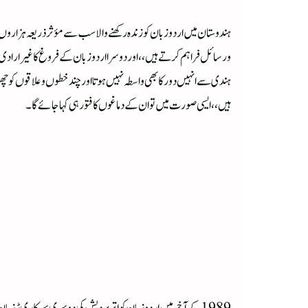
ہندوستان میں اردو زبان کو زندہ رکھنے والا سب سے مؤثر ذریعہ ہزاروں ک
ورسائل فراہم کرتے ہیں ،، اور دوسرا اردو زبان کے فروغ کا غیر ارادی ذر
ہندی سے انہیں دور کا بھی واسطہ نہیں ہوتا اور چند خطوں و علاقوں کو چھ
ہیں ،، ایسی صورت میں تو ان کے دماغوں کا فتور ہی کہا جائے گا۔