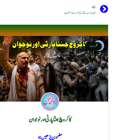
پچھلا
بین مذاہب مکالمہ کی ضرورت و معنویت
فکر امروز
کاکروچ جنتا پارٹی اور نوجوان
مضمون پڑھیں »