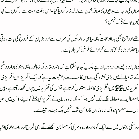
 کا درجہ دئیے جانے کا اعلان سابق وزیراعظم نے کیا ،، اس پر رائے زنی اور تبصرہ فضول ہے کہ م
اس اعلان کی وجہ سے بدایوں کا علاقہ خون سے لالہ زار کردیاگیا ،، اس وقت بہت سے لوگوں نے کہا 
 دیا جائے گا کہ نہیں ؟
ھے اور آج بھی بسااوقات کچھ سیاسی رہنمائوں کی طرف سے اردو زبان کے فروغ کی بات ہوتی ہی
 یا حقداروں کو حق دے کر ادائے فرض کیا جارہاہے ۔
ان ویسے ہی اردو زبان ہے بلکہ یہ کہا جاسکتا ہے کہ ہندوستان کی زبانوں میں ہندی و اردو سگی ب
 کے شامیانے میں بڑی کشادگی ہے اس کا سب سے بڑا ثبوت یہ ہے کہ ایک انگریز داں انگریزی می
ر میں بیچ بیچ میں انگریزی کا جملہ استعمال کرتا ہے تو اس کی تقریر میں جہاں نکھار آتا ہے وہی
تعمال سے معاملہ الگ الگ نہیں ہوا کیونکہ اردو زبان نے انگریزی جملے کو اپنے دامن میں سمیٹ 
گیا اس سے معلوم ہوا کہ اردو زبان کا دامن تنگ نہیں بلکہ بہت وسیع ہے۔
وہ دو سگی بہنوں میں سے ایک کو ہندو اور دوسری کو مسلمان سمجھنے لگے اسی طرح اردو اور ہندی اخ