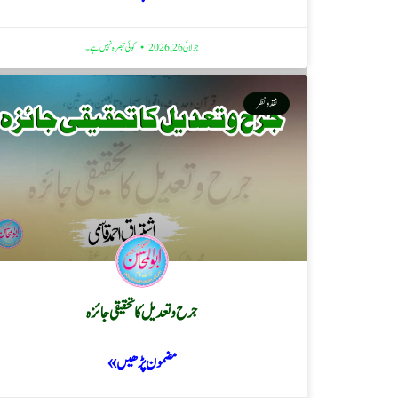
جولائی 26, 2026
کوئی تبصرہ نہیں ہے۔
نقد ونظر
جرح و تعدیل کا تحقیقی جائزہ
مضمون پڑھیں »