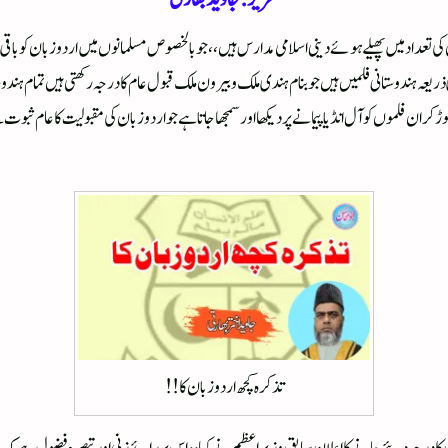
ی تعداد میں پھیلے ہوئے دینی اسلامی مدارس ہیں ،، جو بالخصوص مسلمانوں میں اردو زبان کو باقی
یعہ ہندوستانی فلمیں ہیں جو بنام ہندی ملک و بیرون ملک قبول عام کا درجہ رکھتی ہیں تمام ہندو
وڑ کر ان فلموں کو آل انڈیا پیمانے پر دیکھا اور سمجھا جاتا ہے جو اردو زبان کی مقبولیت کا عا
تذکرہ کچھ اردو زبان کا !!