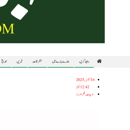
رابطہ کریں
ہمارے بارے میں
متفرقات
خبریں
تاریخ
16اکتوبر, 2025
12:42 شام
ادبیات
,
فکر امروز