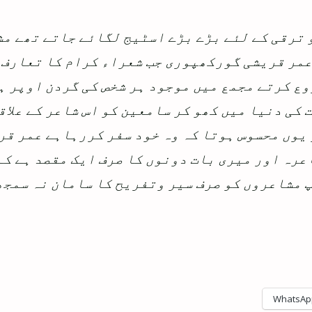
 ترقی کے لئے بڑے بڑے اسٹیج لگائے جاتے تھے م
مر قریشی گورکھپوری جب شعراء کرام کا تعارف 
ع کرتے مجمع میں موجود ہر شخص کی گردن اوپر ہو
کی دنیا میں کھو کر سامعین کو اس شاعر کے علاق
 یوں محسوس ہوتا کہ وہ خود سفر کررہاہے عمر قر
عرہ اور میری بات دونوں کا صرف ایک مقصد ہے کہ
آپ مشاعروں کو صرف سیر وتفریح کا سامان نہ سمج
WhatsAp