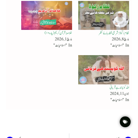
نظام زکوٰۃ : شرعی نقطہ ہائے نظر
خلاصۂ قرآن کریم (پارہ ۱۰)
مارچ 8, 2026
مارچ 1, 2026
In "اسلامیات"
In "اسلامیات"
اللہ کو پسند ہے قربانی
جون 11, 2024
In "اسلامیات"