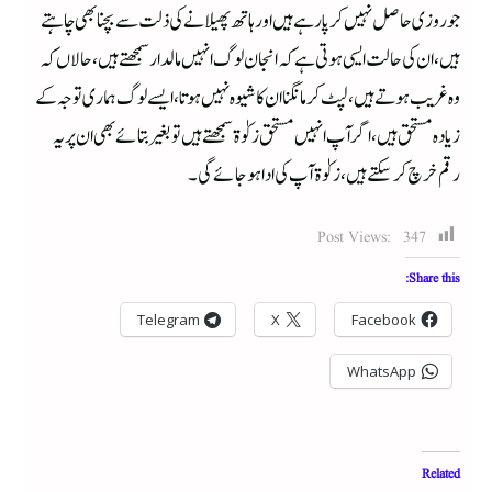
جو روزی حاصل نہیں کر پا رہے ہیں اور ہاتھ پھیلا نے کی ذلت سے بچنا بھی چاہتے
ہیں، ان کی حالت ایسی ہوتی ہے کہ انجان لوگ انہیں مالدار سمجھتے ہیں، حالاں کہ
وہ غریب ہوتے ہیں، لپٹ کر مانگنا ان کا شیوہ نہیں ہوتا، ایسے لوگ ہماری توجہ کے
زیادہ مستحق ہیں، اگر آپ انہیں مستحق زکوٰۃ سمجھتے ہیں تو بغیر بتائے بھی ان پر یہ
رقم خرچ کر سکتے ہیں، زکوٰۃ آپ کی ادا ہوجائے گی۔
Post Views:
347
Share this:
Telegram
X
Facebook
WhatsApp
Related