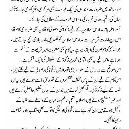
اور ساتھ میں ضرورت مندوں کی ایک فہرست بھی مرکزی دفتر کو دی جائے تاکہ
وہاں کی رقم سے ہی غرباء کی مدد اس فہرست کے مطابق کی جائے۔
تیسرا طریقہ مدارس اسلامیہ کے لیے زکوٰۃ کی وصولی کا تھا، یہ بھی ضروری کام تھا،
اس لیے امارت شرعیہ سے مدارس اسلامیہ کو تصدیق نامہ جاری کیے جاتے ہیں،
جو اصلاً زکوٰۃ وصولی کی اجازت ہے، یہ کام بھی حضرت امیر شریعت کے حکم سے
ہوتا ہے ، اس لیے یہ بھی اجتماعی طور پر زکوٰۃ کے استعمال کی ایک شکل ہے۔
اس موقع سے مدارس کے سفراء بڑی تعداد میں زکوٰۃ کی وصولی کے لیے نکلتے ہیں،
اس کام کے لیے ان کے پاس مختلف تنظیموں کے تصدیق نامے ہوتے ہیں، یہ ان
طلبہ کے لیے زکوٰۃ کی رقم اکھٹی کرتے ہیں جو ان کے یہاں تعلیم حاصل کرتے ہیں
اور غیر مستطیع ہوتے ہیں، اصلا یہ مہتمم ، ناظم صاحبان کے واسطے سے طلبہ کے
وکیل ہوتے ہیں، ان کو دینے سے زکوٰۃ کی ادائیگی کا ثواب بھی ملتا ہے ، اور اشاعت
دین کا بھی۔