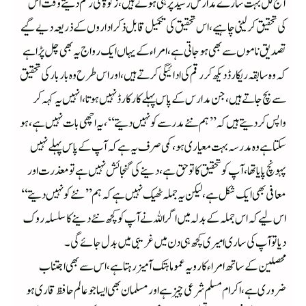
آج کل بہت سارے مدارس رسید پر ہی ہوتے ہیں، زکوٰۃ کی رقم دیتے وقت اس
کی تحقیق کرلینی چاہیے، اس تحقیق کی تکمیل قابل ذکر اداروں کے ذریعہ دیے گیے
تصدیق ناموں سے بھی ہوجاتی ہے، امراء کے یہاں ایک رواج یہ بھی چل پڑا ہے
کہ وہ سابقہ ریکارڈ دیکھ کر رقم کی ادائیگی کرتے ہیں، اور اس طرح وہ بار بار کی تحقیق
سے بچ جاتے ہیں، جن مدارس کے پاس پہلے کا رکارڈ نہیں ہوتا، انہیں یہ کہہ کر
واپس کر دیتے ہیں کہ ’’ہم نئے مدرسے کو نہیں دیتے‘‘، یہ اچھی بات نہیں ہے ، ہو
سکتا ہے وہ مدرسہ بہت معیاری ہو ،کمی صرف یہ ہے کہ آپ کے پاس پہلے نہیں
پہونچ پایا تھا، آپ کو تحقیق کا تو حق ہے ، دینے کی گنجائش نہیں ہے تو معذرت اور
معافی بھی ایک شکل ہے ، لیکن یہ جملہ ٹھیک نہیں ہے کہ ہم ’’نئے کو نہیں دیتے‘‘
اس لیے کہ اس جملہ کے بدلہ میں اگر اللہ نے آپ کو کچھ نئے دینے کا سلسلہ روک
دیا تو آپ کی ساری امیری کچھ ہی دن میں غریبی میں بدل جائے گی۔
محصلین کے ساتھ امراء کا رویہ عموما ہتک آمیز رہتا ہے ، اس سے بھی اجتناب
ضروری ہے ، اکرام مسلم شرعی چیز ہے اور مسلمان بھی ایسا جو عالم حافظ قاری ہو