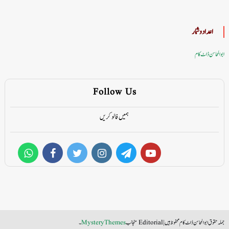
اعداد وشمار
ابوالمحاسن ڈاٹ کام
Follow Us
ہمیں فالو کریں
جملہ حقوق ابوالمحاسن ڈاٹ کام محفوظ ہیں
|
Editorial منجانب
MysteryThemes
۔