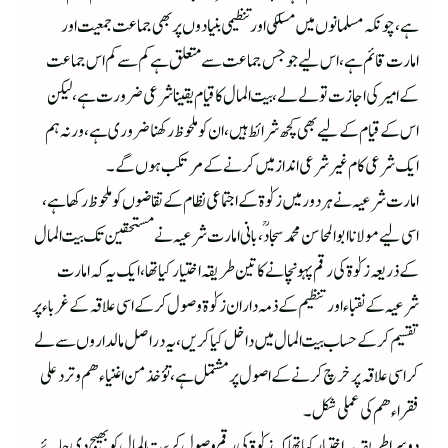
ہے ، چونکہ مسلمانوں میں مسلکی اور تنظیمی بنیادوں پر بھی جماعت جمعیت اور
امارت قائم ہے ، اس لیے جو جس جماعت سے متعلق ہے کم سے کم اس جماعت
کے امیر کی اجازت تو لے لے، بیت المال کا قیام یقینا شرعی ضرورت ہے، لیکن
اس کے قیام کے لیے بھی کچھ شرائط ہیں، ان کو ملحوظ رکھنا ضروری ہے، ورنہ ہم
ایک شرعی کام غیر شرعی انداز میں کرنے کے مرتکب ہوں گے ۔
امارت شرعیہ نے ہر دور میں زکوٰۃ کے اجتماعی نظام کے تقاضوں کو ملحوظ رکھا ہے ،
اسی لیے مولانا ابو المحاسن محمد سجادؒ ، بانی امارت شرعیہ نے مستحقین تک بیت المال
کے ذریعہ زکوٰۃ کی رقم پہونچانے کا تین طریقہ اختیار کیا تھا، ایک یہ کہ امارت
شرعیہ کے نقباء اور تنظیم کے ذمہ داران زکوٰۃ وصول کرکے اسی علاقہ کے غرباء پر
تقسیم کرکے حساب بیت المال میں داخل کیا کریں، یہ در اصل مالداروں سے لے
کر اسی علاقہ پر خرچ کرنے کے اصول پر مشتمل ہے، تؤخذ من اغنیاء ھم وترد علی
فقراء ھم کی عملی شکل ۔
دوسرا طریقہ یہ اختیار کیا تھا کہ زکوٰۃ کی رقم وصول کر بیت المال کو بھیج دی جائے