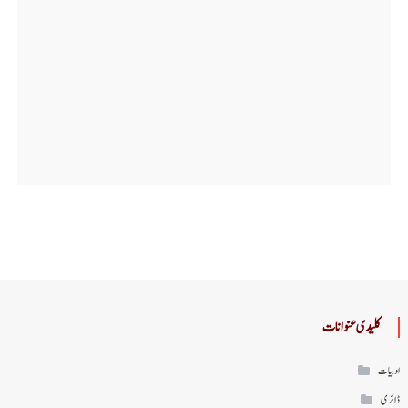
کلیدی عنوانات
ادبیات
ڈائری