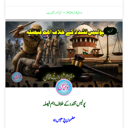
جولائی 14, 2026
کوئی تبصرہ نہیں ہے۔
خبریں
پولیس تشدد کے خلاف اہم فیصلہ
مضمون پڑھیں »