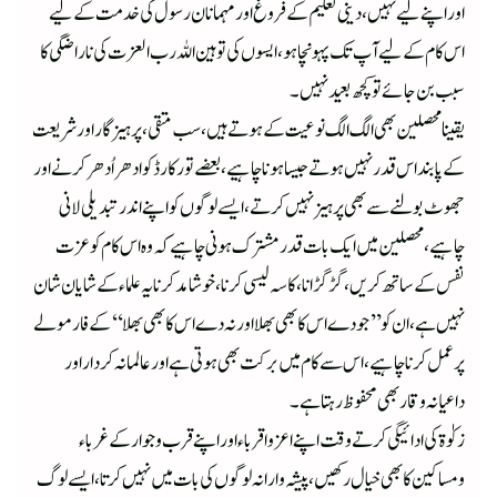
اور اپنے لیے نہیں، دینی تعلیم کے فروغ اور مہمانان رسول کی خدمت کے لیے
اس کام کے لیے آپ تک پہونچا ہو ، ایسوں کی توہین اللہ رب العزت کی ناراضگی کا
سبب بن جائے تو کچھ بعید نہیں۔
یقینا محصلین بھی الگ الگ نو عیت کے ہوتے ہیں، سب متقی، پر ہیز گار اور شریعت
کے پابند اس قدر نہیں ہوتے جیسا ہونا چاہیے، بعضے تو رکارڈ کو ادھر اُدھر کرنے اور
جھوٹ بولنے سے بھی پرہیز نہیں کرتے،ایسے لوگوں کو اپنے اندر تبدیلی لانی
چاہیے، محصلین میں ایک بات قدر مشترک ہونی چاہیے کہ وہ اس کام کو عزت
نفس کے ساتھ کریں ، گڑگڑانا ، کاسہ لیسی کرنا ، خوشامد کرنا یہ علماء کے شایان شان
نہیں ہے، ان کو ’’جو دے اس کا بھی بھلا اور نہ دے اس کا بھی بھلا‘‘ کے فارمولے
پر عمل کرنا چاہیے،ا س سے کام میں برکت بھی ہوتی ہے اور عالمانہ کردار اور
داعیانہ وقار بھی محفوظ رہتا ہے ۔
زکوٰۃ کی ادائیگی کرتے وقت اپنے اعزواقرباء اور اپنے قرب وجوار کے غرباء
ومساکین کا بھی خیال رکھیں ، پیشہ وارانہ لوگوں کی بات میں نہیں کرتا، ایسے لوگ