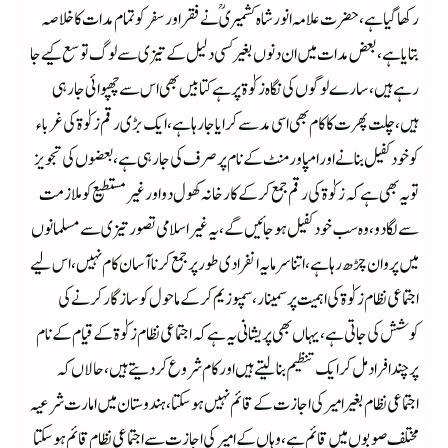
رکھا گیا ہے، حضرت علامہ انور شاہ کشمیری ؒ نے فقر اور سفر کو تمام مدات کا خلاصہ
بتایا ہے، بعض مدات میں ان دنوں بغیر کسی دلیل کے تیزی سے لوگ توسع کیے جا
رہے ہیں، سارے لوگوں کی نگاہ زکوٰۃ پر ہے کتابیں بھی اس سے چھپوائی جا رہی
ہیں، چلت پھر ت کا کام بھی اسی مد سے کرایا جا رہا ہے ، ایک بڑی رقم زکوٰۃ کی غرباء
کو خود کفیل بنانے اور امپاورمنٹ کے نام پر صرف کی جا رہی ہے ، بعضوں کی تجویز
تو یہ بھی ہے کہ زکوٰۃ کی رقم جمع کرکے کار خانہ کھول دو اور غیر مستطیع کو ملازمت
سے لگادو، وہ سب خود کفیل ہو جائیں گے ،یہ غیر اسلامی تصور تیزی سے مسلمانوں
میں پروان چڑھ رہا ہے، اتنا سرمایہ انفرادی طور پر جمع کرنا آسان کام نہیں ، اس لیے
اجتماعی نظام زکوٰۃ کی اہمیت پر سمینار ، سمپوزیم کرکے ماحول کو سازگار کرنے کی
کوشش کی جاتی ہے ، یہاں بھی پریشانی یہ ہے کہ اجتماعی نظام زکوٰۃ کے قیام کے نام
پر چند افراد مل کر ایک تنظیم بنا لیتے ہیں اور کام شروع کر دیتے ہیں، حالاں کہ
اجتماعی نظام بغیر امیر کی اجازت کے قائم نہیں ہو سکتا، ہندوستان میں امارت شرعیہ
مختلف صوبوں میں قائم ہے، وہاں کے امیر کی اجازت سے اجتماعی نظام قائم ہو سکتا