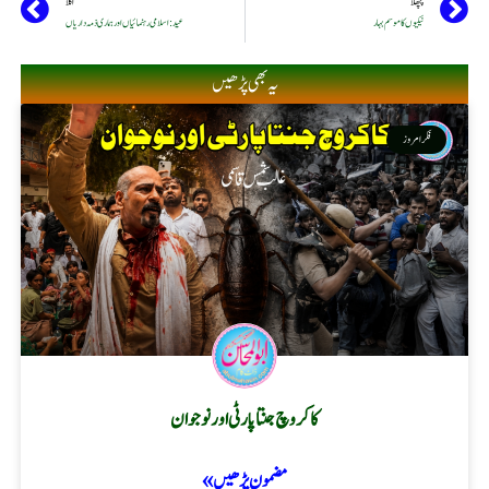
پچھلا
اگلا
نیکیوں کا موسم بہار
عید: اسلامی رہنمائیاں اور ہماری ذمہ داریاں
یہ بھی پڑھیں
فکر امروز
کاکروچ جنتا پارٹی اور نوجوان
مضمون پڑھیں »