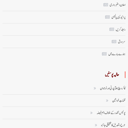
اعلان دستبرداری
پرائیویسی پالیسی
رابطہ کریں
سر ورق
ہمارے بارے میں
حالیہ پوسٹیں
کاکروچ جنتا پارٹی اور نوجوان
نغماتِ خواتین
پولیس تشدد کے خلاف اہم فیصلہ
جرح و تعدیل کا تحقیقی جائزہ