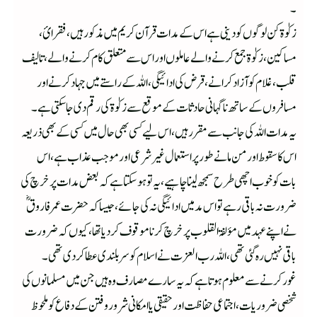
۔
زکوٰۃ کن لوگوں کو دینی ہے اس کے مدات قرآن کریم میں مذکور ہیں، فقرائ،
مساکین، زکوٰۃ جمع کرنے والے عاملوں اور اس سے متعلق کام کرنے والے، تالیف
قلب ،غلام کو آزاد کرانے ، قرض کی ادائیگی ، اللہ کے راستے میں جہاد کرنے اور
مسافروں کے ساتھ نا گہانی حادثات کے موقع سے زکوٰۃ کی رقم دی جا سکتی ہے ۔
یہ مدات اللہ کی جانب سے مقرر ہیں، اس لیے کسی بھی حال میں کسی کے بھی ذریعہ
اس کا سقوط اور من مانے طور پر استعمال غیر شرعی اور موجب عذاب ہے، اس
بات کو خوب اچھی طرح سمجھ لینا چاہیے، یہ تو ہو سکتا ہے کہ بعض مدات پر خرچ کی
ضرورت نہ باقی رہے تو اس مد میں ادائیگی نہ کی جائے، جیسا کہ حضرت عمر فاروق ؓ
نے اپنے عہد میں مؤلفۃ القلوب پر خرچ کرنا موقوف کر دیا تھا، کیوں کہ ضرورت
باقی نہیں رہ گئی تھی ، اللہ رب العزت نے اسلام کو سر بلندی عطا کر دی تھی۔
غور کرنے سے معلوم ہوتا ہے کہ یہ سارے مصارف وہ ہیں جن میں مسلمانوں کی
شخصی ضروریات ، اجتماعی حفاظت اور حقیقی یا امکانی شرور وفتن کے دفاع کو ملحوظ