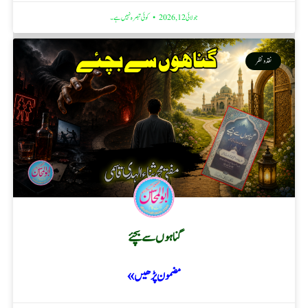
جولائی 12, 2026
کوئی تبصرہ نہیں ہے۔
نقد ونظر
گناہوں سے بچئے
مضمون پڑھیں »