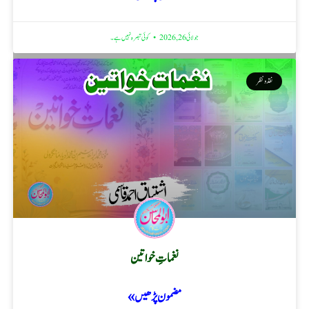
جولائی 26, 2026
کوئی تبصرہ نہیں ہے۔
نقد ونظر
نغماتِ خواتین
مضمون پڑھیں »