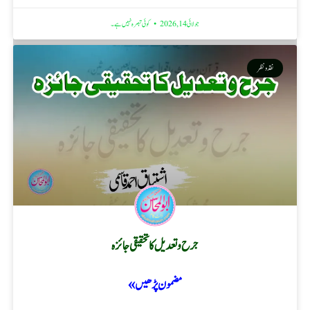
جولائی 14, 2026
کوئی تبصرہ نہیں ہے۔
نقد ونظر
جرح و تعدیل کا تحقیقی جائزہ
مضمون پڑھیں »