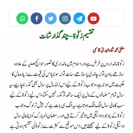
تقسیم زکوٰۃ – چند گذارشات
مفتی محمد ثناء الہدیٰ قاسمی
زکوٰۃ مالداروں پر فرض ہے اور اسلام میں مالداری کا تصور حوائج اصلیہ کے علاوہ
ساڑھے باون تولہ چاندی یا ساڑھے سات تولہ سونا یا اس کی قیمت سے زیادہ مال کا
ملکیت میں ہونا ہے، وجوب زکوٰۃ کے لیے اس زائد مال پر سال بھی گذر نا چاہیے، یہ
سال تمام مسلمانوں کے مال پر ایک ساتھ تو گذر نہیں سکتا،اس لیے زکوٰۃ کے لیے
سب کا مالی سال الگ الگ ہوتا ہے، یہ الگ سی بات ہے کہ بیش تر لوگ وجوب
زکوٰۃ کے باوجود ادائیگی میں تاخیر کرتے ہیں اور رمضان المبارک کو اپنا مالی سال
ادائیگی زکوٰۃ کے لیے سمجھتے ہیں، اس موقع سے کثرت سے زکوٰۃ کی تقسیم ہوتی ہے