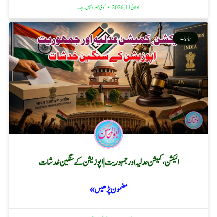
جولائی 11, 2026
کوئی تبصرہ نہیں ہے۔
سیاسیات
الیکشن، کمیشن عدلیہ اور جمہوریت | اپوزیشن کے سنگین خدشات
مضمون پڑھیں »