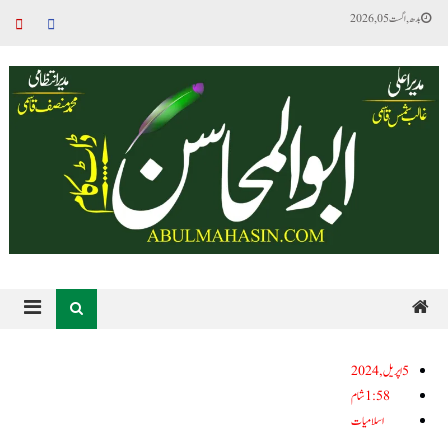
بدھ, اگست 05, 2026
5اپریل, 2024
1:58 شام
اسلامیات